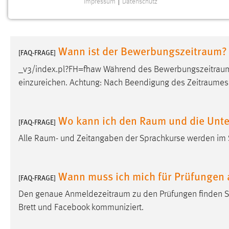
Impressum
|
Datenschutz
NOTWENDIGE COOKIES
Notwendige Cookies ermöglichen grundlegende
Funktionen und sind für die einwandfreie Funktion der
Wann ist der Bewerbungszeitraum?
Website erforderlich.
[FAQ-FRAGE]
_v3/index.pl?FH=fhaw Während des
Bewerbungszeitrau
Einverständnis
einzureichen. Achtung: Nach Beendigung des
Zeitraumes
Name:
cookie_consent
Zweck:
Dieser Cookie speichert die
Wo kann ich den Raum und die Unte
[FAQ-FRAGE]
ausgewählten Einverständnis-Optionen
des Benutzers
Alle
Raum
- und Zeitangaben der Sprachkurse werden im S
Cookie Laufzeit:
1 Jahr
Wann muss ich mich für Prüfungen
[FAQ-FRAGE]
Performance
Den genaue
Anmeldezeitraum
zu den Prüfungen finden S
Name:
Brett und Facebook kommuniziert.
staticfilecache
Zweck:
Für performante Seitenauslieferung wird