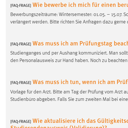
Wie bewerbe ich mich für einen be
[FAQ-FRAGE]
Cookie Laufzeit:
MibewSessionID, mibew-chat-frame-
style-5e9dbeb1811c0446 =
Bewerbungszeiträume: Wintersemester: 01.05. – 15.07. So
Sitzungslaufzeit, mibew_locale = 3
verlängert werden. Bitte richten Sie Anfragen dazu gerne
Jahre, MIBEW_UserID = 1 Jahr
Login
Was muss ich am Prüfungstag beac
[FAQ-FRAGE]
Name:
Studienganges und per Aushang kommuniziert. Man sollt
fe_user, be_user, be_lastLoginProvider
den Personalausweis zur Hand haben. Noch zu beachten is
Zweck:
Dieser Cookie ist notwendig um sich an
der Website einloggen zu können.
Was muss ich tun, wenn ich am Prü
Cookie Laufzeit:
24 Stunden
[FAQ-FRAGE]
Vorlage für den Arzt. Bitte am Tag der Prüfung vom Arzt 
Studienbüro abgeben. Falls Sie zum zweiten Mal bei einer
STATISTIK
Statistik Cookies erfassen Informationen anonym.
Wie aktualisiere ich das Gültigkeit
Diese Informationen helfen uns zu verstehen, wie
[FAQ-FRAGE]
Studierendenausweis (Validierung)?
unsere Besucher unsere Website nutzen.