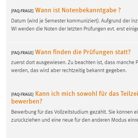
in diesem Cookie gespeichert, ob man
Wann ist Notenbekanntgabe ?
[FAQ-FRAGE]
eingeloggt ist.
Datum (wird je Semester kommuniziert). Aufgrund der i
WI werden die Noten der letzten Prüfungen evt. erst einig
Sprachpräferenz
Name:
site-language-preference
Wann finden die Prüfungen statt?
[FAQ-FRAGE]
Zweck:
Das Cookie speichert die gewählte
Sprache der Website.
zuerst dort ausgewiesen. Zu beachten ist, dass manche 
werden, das wird aber rechtzeitig bekannt gegeben.
Cookie Laufzeit:
30 Tage
Chat
Kann ich mich sowohl für das Teilzei
[FAQ-FRAGE]
bewerben?
Name:
MibewSessionID, MIBEW_UserID,
mibew_locale, mibew-chat-frame-style-
Bewerbung für das Vollzeitstudium gezählt. Sie können
5e9dbeb1811c0446
zurückziehen und eine neue für den anderen Modus einr
Zweck:
Wird benötigt um die Chatfunktion
nutzen zu können.