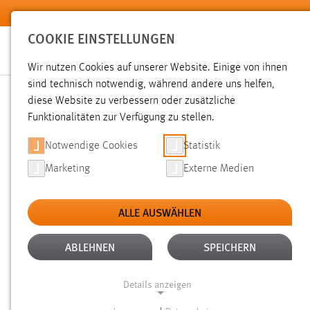
Zum Hauptinhalt springen
COOKIE EINSTELLUNGEN
Wir nutzen Cookies auf unserer Website. Einige von ihnen
sind technisch notwendig, während andere uns helfen,
diese Website zu verbessern oder zusätzliche
SUCHE
Funktionalitäten zur Verfügung zu stellen.
Notwendige Cookies
Statistik
Marketing
Externe Medien
ALLE AUSWÄHLEN
TYP: FAQ
ALTER: ÜBER EIN JAHR
Aktive Filter:
ABLEHNEN
SPEICHERN
Gesucht nach "raum".
Es wurden 14 Ergebnisse gefunden.
Z
Details anzeigen