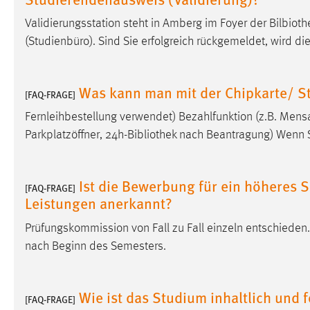
Validierungsstation steht in Amberg im Foyer der Bilbio
Matomo
(Studienbüro). Sind Sie erfolgreich rückgemeldet, wird die
Name:
_pk_ref, _pk_cvar, _pk_id, _pk_ses
Zweck:
Zugriffsstatistik
Was kann man mit der Chipkarte/ S
[FAQ-FRAGE]
Cookie Laufzeit:
Max. 13 Monate
Fernleihbestellung verwendet) Bezahlfunktion (z.B. Mensa,
Parkplatzöffner, 24h-Bibliothek nach Beantragung) Wenn S
MARKETING
Ist die Bewerbung für ein höheres 
Marketing Cookies werden von Drittanbietern
[FAQ-FRAGE]
Leistungen anerkannt?
verwendet, um personalisierte Werbung anzuzeigen.
Sie tun dies, indem sie Besucher über Websites
Prüfungskommission von Fall zu Fall einzeln entschieden.
hinweg verfolgen.
nach Beginn des Semesters.
Google Ads
Wie ist das Studium inhaltlich und f
Name:
[FAQ-FRAGE]
_gcl_au