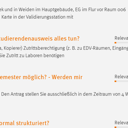
thek und in Weiden im Hauptgebäude, EG im Flur vor
Raum
006
 Karte in der Validierungsstation mit
tudierendenausweis alles tun?
Releva
 Kopierer) Zutrittsberechtigung (z. B. zu EDV-
Räumen
, Eingän
ie Zutritt zu Laboren benötigen
Semester möglich? - Werden mir
Releva
 Den Antrag stellen Sie ausschließlich in dem
Zeitraum
von 4 
ormal strukturiert?
Releva