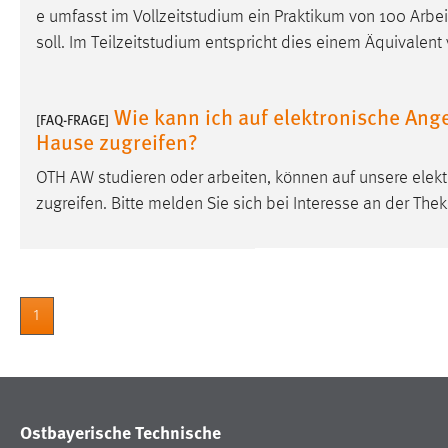
e umfasst im Vollzeitstudium ein Praktikum von 100 Ar
Anbieter:
Google Ireland Limited
soll. Im Teilzeitstudium entspricht dies einem Äquivalent
Zweck:
Conversion-Tracking
Cookie Laufzeit:
3 Monate
Wie kann ich auf elektronische Ang
[FAQ-FRAGE]
Hause zugreifen?
Facebook Pixel
OTH AW studieren oder arbeiten, können auf unsere elek
Name:
_fbp
zugreifen. Bitte melden Sie sich bei Interesse an der Thek
Anbieter:
Facebook
Zweck:
Conversion-Tracking
Cookie Laufzeit:
3 Monate
1
EXTERNE MEDIEN
Um Inhalte von Videoplattformen und Social Media
Ostbayerische Technische
Plattformen anzeigen zu können, werden von diesen