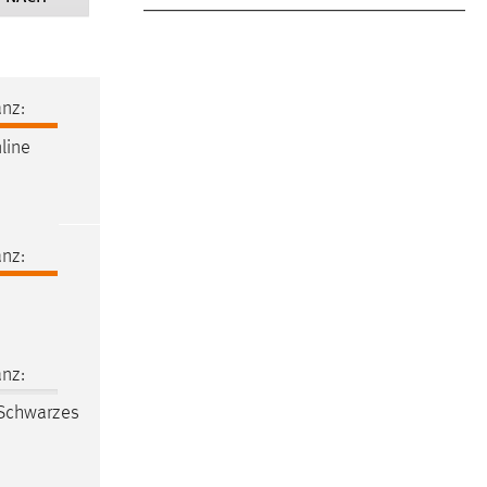
nz:
line
nz:
nz:
 Schwarzes