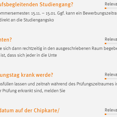
rufsbegleitenden Studiengang?
Releva
mmersemester: 15.11. – 15.01. Ggf. kann ein
Bewerbungszeitr
 direkt an die Studiengangsko
hten?
Releva
e sich dann rechtzeitig in den ausgeschriebenen
Raum
begeb
t, dass sich jeder in die Unte
fungstag krank werde?
Releva
ausfüllen lassen und zeitnah während des
Prüfungszeitraumes
i
 Prüfung erkrankt sind, melden Sie
sdatum auf der Chipkarte/
Releva