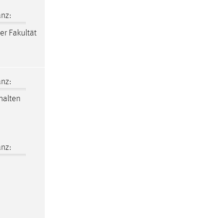
nz:
er Fakultät
nz:
alten
nz: