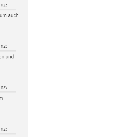
nz:
aum
auch
nz:
en und
nz:
m
nz: