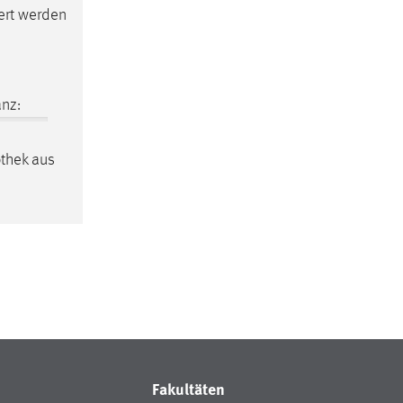
ert werden
nz:
othek aus
Fakultäten