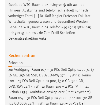
Gebäude WTC,
Raum
0.04 m.feyrer @ oth-aw . de
Hinweis: Auskünfte sind telefonisch aktuell nur nach
vorheriger Termi [...] Dr. Ralf Ringler Professor Fakultät
Wirtschaftsingenieurwesen und Gesundheit Weiden,
Gebäude WTC,
Raum
0.03 Telefon +49 (961) 382-1615
r.ringler @ oth-aw . de Zum Profil Schließen
Dekanatssekretärin Anke
Rechenzentrum
Relevanz:
zur Verfügung:
Raum
107 – 31 PCs Dell Optiplex 7050, i7,
16 GB, 256 GB SSD, DVD/CD-RW; 27"TFT; Win11;
Raum
108 – 13 PCs Dell Optiplex 980, i7, 8 GB, 300 GB,
DVD/RW; 24"TFT; Win11;
Raum
109 – 4 PCs (Pr [...] 2x
Bizhub C554 - Multifunktionskopierer (Print Anywhere)
Raum
124 – 31 PCs Dell Optiplex 7020, i7-14700, 32 GB,
512 GB SSD; 24"TFT; Win11;
Raum
125 – 13 PCs Dell