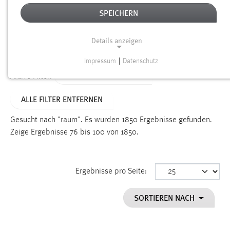
SPEICHERN
Alter
Details anzeigen
SUCHEN
Impressum
|
Datenschutz
NOTWENDIGE COOKIES
ALTER: ÜBER EIN JAHR
Aktive Filter:
Notwendige Cookies ermöglichen grundlegende
ALLE FILTER ENTFERNEN
Funktionen und sind für die einwandfreie Funktion der
Website erforderlich.
Gesucht nach "raum".
Es wurden 1850 Ergebnisse gefunden.
Zeige Ergebnisse 76 bis 100 von 1850.
Einverständnis
Name:
cookie_consent
Ergebnisse pro Seite:
Zweck:
SORTIEREN NACH
Dieser Cookie speichert die ausgewählten Einverständnis-
Optionen des Benutzers
Cookie Laufzeit: