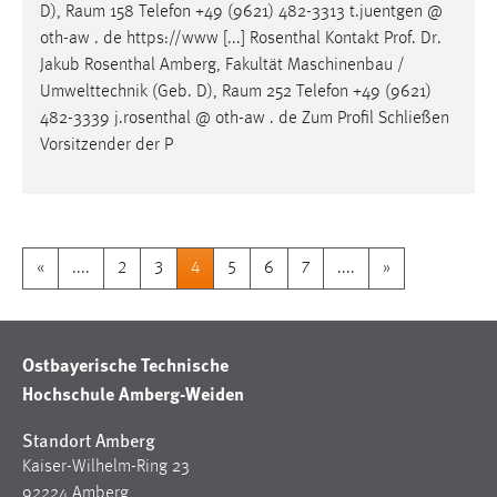
D),
Raum
158 Telefon +49 (9621) 482-3313 t.juentgen @
oth-aw . de https://www [...] Rosenthal Kontakt Prof. Dr.
Jakub Rosenthal Amberg, Fakultät Maschinenbau /
Umwelttechnik (Geb. D),
Raum
252 Telefon +49 (9621)
482-3339 j.rosenthal @ oth-aw . de Zum Profil Schließen
Vorsitzender der P
«
....
2
3
4
5
6
7
....
»
Ostbayerische Technische
Hochschule Amberg-Weiden
Standort Amberg
Kaiser-Wilhelm-Ring 23
92224 Amberg