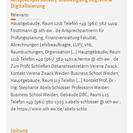
Digitalisierung
Cookie Laufzeit:
Relevanz:
Max. 13 Monate
Hauptgebäude,
Raum
121b Telefon +49 (961) 382-1409
f.trottmann @ oth-aw . de Ansprechpartnerin für
Prüfungsplanung, Finanzverwaltung Fakultät,
MARKETING
Abrechnungen Lehrbeauftragte, LUFV, vhb,
Marketing Cookies werden von Drittanbietern
Raumbuchungen
, Organisation [...] Hauptgebäude,
Raum
verwendet, um personalisierte Werbung anzuzeigen.
121b Telefon +49 (961) 382-1401 a.herma @ oth-aw . de
Sie tun dies, indem sie Besucher über Websites
Zum Profil Schließen Dekanatssekretärin Verena Zwack
hinweg verfolgen.
Kontakt Verena Zwack Weiden Business School Weiden,
Hauptgebäude,
Raum
113 Telefon [...] Kontakt Prof. Dr.-
Google Ads
Ing. Stephanie Abels-Schlosser Professorin Weiden
Business School Weiden, Gebäude DBC,
Raum
1.15
Name:
Telefon +49 (961) 382-1303 s.abels-schlosser @ oth-aw .
_gcl_au
de https://www.oth-aw.de/abels-schlo
Anbieter:
Google Ireland Limited
Leitung
Zweck: