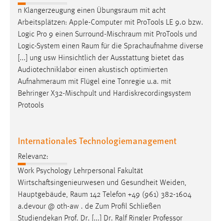
n Klangerzeugung einen
Übungsraum
mit acht
Arbeitsplätzen: Apple-Computer mit ProTools LE 9.0 bzw.
Logic Pro 9 einen
Surround-Mischraum
mit ProTools und
Logic-System einen
Raum
für die Sprachaufnahme diverse
[...] ung usw Hinsichtlich der Ausstattung bietet das
Audiotechniklabor einen akustisch optimierten
Aufnahmeraum
mit Flügel eine Tonregie u.a. mit
Behringer X32-Mischpult und Hardiskrecordingsystem
Protools
Internationales Technologiemanagement
Relevanz:
Work Psychology Lehrpersonal Fakultät
Wirtschaftsingenieurwesen und Gesundheit Weiden,
Hauptgebäude,
Raum
142 Telefon +49 (961) 382-1604
a.devour @ oth-aw . de Zum Profil Schließen
Studiendekan Prof. Dr. [...] Dr. Ralf Ringler Professor