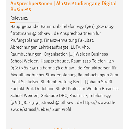
Ansprechpersonen | Masterstudiengang Digital
30 Tage
Business
Chat
Relevanz:
Hauptgebäude,
Raum
121b Telefon +49 (961) 382-1409
Name:
f.trottmann @ oth-aw . de Ansprechpartnerin für
MibewSessionID, MIBEW_UserID, mibew_locale, mibew-
Prüfungsplanung, Finanzverwaltung Fakultät,
chat-frame-style-5e9dbeb1811c0446
Abrechnungen Lehrbeauftragte, LUFV, vhb,
Zweck:
Raumbuchungen
, Organisation [...] Weiden Business
Wird benötigt um die Chatfunktion nutzen zu können.
School Weiden, Hauptgebäude,
Raum
121b Telefon +49
(961) 382-1401 a.herma @ oth-aw . de Kontaktperson für:
Cookie Laufzeit:
Modulhandbücher Stundenplanung
Raumbuchungen
Zum
MibewSessionID, mibew-chat-frame-style-
Profil Schließen Studienberatung Bei [...] Johann Straßl
5e9dbeb1811c0446 = Sitzungslaufzeit, mibew_locale = 3
Jahre, MIBEW_UserID = 1 Jahr
Kontakt Prof. Dr. Johann Straßl Professor Weiden Business
School Weiden, Gebäude DBC,
Raum
1.14 Telefon +49
(961) 382-1319 j.strassl @ oth-aw . de https://www.oth-
Login
aw.de/strassl/ueber/ Zum Profil
Name:
fe_user, be_user, be_lastLoginProvider