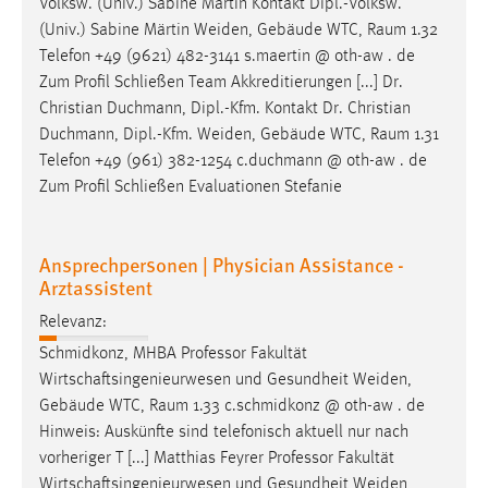
Volksw. (Univ.) Sabine Märtin Kontakt Dipl.-Volksw.
(Univ.) Sabine Märtin Weiden, Gebäude WTC,
Raum
1.32
Telefon +49 (9621) 482-3141 s.maertin @ oth-aw . de
Zum Profil Schließen Team Akkreditierungen [...] Dr.
Christian Duchmann, Dipl.-Kfm. Kontakt Dr. Christian
Duchmann, Dipl.-Kfm. Weiden, Gebäude WTC,
Raum
1.31
Telefon +49 (961) 382-1254 c.duchmann @ oth-aw . de
Zum Profil Schließen Evaluationen Stefanie
Ansprechpersonen | Physician Assistance -
Arztassistent
Relevanz:
Schmidkonz, MHBA Professor Fakultät
Wirtschaftsingenieurwesen und Gesundheit Weiden,
Gebäude WTC,
Raum
1.33 c.schmidkonz @ oth-aw . de
Hinweis: Auskünfte sind telefonisch aktuell nur nach
vorheriger T [...] Matthias Feyrer Professor Fakultät
Wirtschaftsingenieurwesen und Gesundheit Weiden,