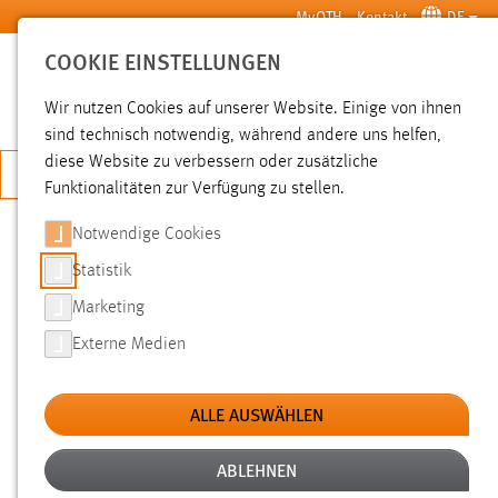
Zum Hauptinhalt springen
MyOTH
Kontakt
DE
COOKIE EINSTELLUNGEN
SUCHE
Wir nutzen Cookies auf unserer Website. Einige von ihnen
sind technisch notwendig, während andere uns helfen,
diese Website zu verbessern oder zusätzliche
JETZT BEWERBEN
Funktionalitäten zur Verfügung zu stellen.
Notwendige Cookies
SUCHE
Statistik
Marketing
FILTER
Externe Medien
Typ
ALLE AUSWÄHLEN
Erstellungsdatum
ABLEHNEN