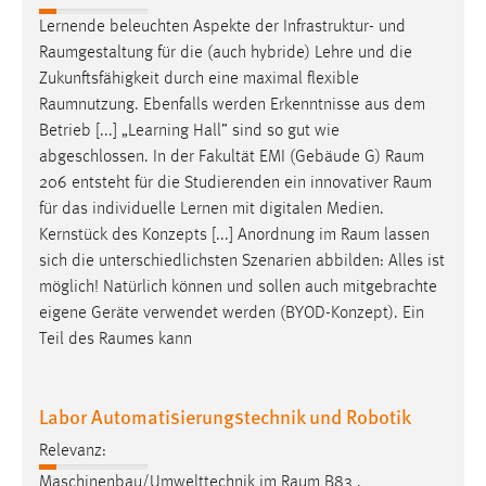
EXTERNE MEDIEN
Lernende beleuchten Aspekte der Infrastruktur- und
Um Inhalte von Videoplattformen und Social Media
Raumgestaltung
für die (auch hybride) Lehre und die
Plattformen anzeigen zu können, werden von diesen
Zukunftsfähigkeit durch eine maximal flexible
externen Medien Cookies gesetzt.
Raumnutzung
. Ebenfalls werden Erkenntnisse aus dem
Betrieb [...] „Learning Hall” sind so gut wie
YouTube
abgeschlossen. In der Fakultät EMI (Gebäude G)
Raum
206 entsteht für die Studierenden ein innovativer
Raum
für das individuelle Lernen mit digitalen Medien.
Vimeo
Kernstück des Konzepts [...] Anordnung im
Raum
lassen
sich die unterschiedlichsten Szenarien abbilden: Alles ist
möglich! Natürlich können und sollen auch mitgebrachte
eigene Geräte verwendet werden (BYOD-Konzept). Ein
Teil des
Raumes
kann
Labor Automatisierungstechnik und Robotik
Relevanz:
Maschinenbau/Umwelttechnik im
Raum
B83 .