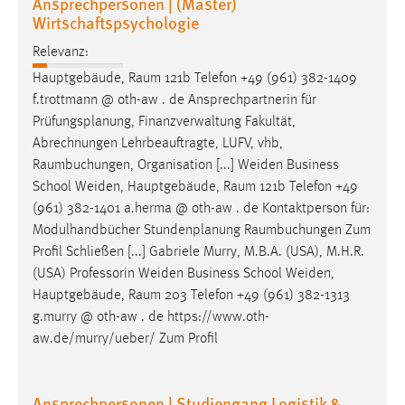
Ansprechpersonen | (Master)
Zweck:
Wirtschaftspsychologie
Dieser Cookie ist notwendig um sich an der Website
Relevanz:
einloggen zu können.
Hauptgebäude,
Raum
121b Telefon +49 (961) 382-1409
Cookie Laufzeit:
f.trottmann @ oth-aw . de Ansprechpartnerin für
24 Stunden
Prüfungsplanung, Finanzverwaltung Fakultät,
Abrechnungen Lehrbeauftragte, LUFV, vhb,
Raumbuchungen
, Organisation [...] Weiden Business
STATISTIK
School Weiden, Hauptgebäude,
Raum
121b Telefon +49
Statistik Cookies erfassen Informationen anonym.
(961) 382-1401 a.herma @ oth-aw . de Kontaktperson für:
Diese Informationen helfen uns zu verstehen, wie
Modulhandbücher Stundenplanung
Raumbuchungen
Zum
unsere Besucher unsere Website nutzen.
Profil Schließen [...] Gabriele Murry, M.B.A. (USA), M.H.R.
(USA) Professorin Weiden Business School Weiden,
Matomo
Hauptgebäude,
Raum
203 Telefon +49 (961) 382-1313
g.murry @ oth-aw . de https://www.oth-
Name:
aw.de/murry/ueber/ Zum Profil
_pk_ref, _pk_cvar, _pk_id, _pk_ses
Zweck:
Ansprechpersonen | Studiengang Logistik &
Zugriffsstatistik