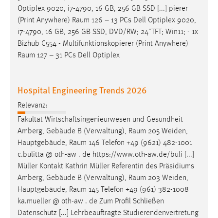
Optiplex 9020, i7-4790, 16 GB, 256 GB SSD [...] pierer
(Print Anywhere)
Raum
126 – 13 PCs Dell Optiplex 9020,
i7-4790, 16 GB, 256 GB SSD, DVD/RW; 24"TFT; Win11; - 1x
Bizhub C554 - Multifunktionskopierer (Print Anywhere)
Raum
127 – 31 PCs Dell Optiplex
Hospital Engineering Trends 2026
Relevanz:
Fakultät Wirtschaftsingenieurwesen und Gesundheit
Amberg, Gebäude B (Verwaltung),
Raum
205 Weiden,
Hauptgebäude,
Raum
146 Telefon +49 (9621) 482-1001
c.bulitta @ oth-aw . de https://www.oth-aw.de/buli [...]
Müller Kontakt Kathrin Müller Referentin des Präsidiums
Amberg, Gebäude B (Verwaltung),
Raum
203 Weiden,
Hauptgebäude,
Raum
145 Telefon +49 (961) 382-1008
ka.mueller @ oth-aw . de Zum Profil Schließen
Datenschutz [...] Lehrbeauftragte Studierendenvertretung