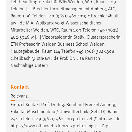
Lehrbeauftragte Fakultät WIG Weiden, WTC,
Raum
1.09
Telefon [...] Brechler Umweltmanagement Amberg, ATC,
Raum
1.06 Telefon +49 (9621) 482-1919 c.brechler @ oth-
aw . de M.A. Wolfgang Voigt Wissenschaftlicher
Mitarbeiter Weiden, WTC,
Raum
1.09 Telefon +49 (9621)
482-3946 w [...] Vizepräsidentin Stellv. Clustersprecherin
ETN Professorin Weiden Business School Weiden,
Hauptgebäude,
Raum
144 Telefon +49 (961) 382-1308
c.hellbach @ oth-aw . de Prof. Dr. Lisa Ranisch
Nachhaltige Untern
Kontakt
Relevanz:
Frenzel Kontakt Prof. Dr.-Ing. Bernhard Frenzel Amberg,
Fakultät Maschinenbau / Umwelttechnik (Geb. D),
Raum
244 Telefon +49 (9621) 482-1003 b.frenzel @ oth-aw . de
https://www.oth-aw.de/frenzel/prof-dr-ing [...] Dipl.-