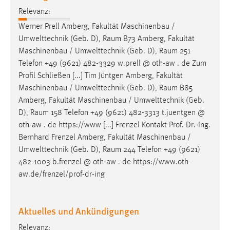
Conversion-Tracking
Relevanz:
Werner Prell Amberg, Fakultät Maschinenbau /
Cookie Laufzeit:
Umwelttechnik (Geb. D),
Raum
B73 Amberg, Fakultät
3 Monate
Maschinenbau / Umwelttechnik (Geb. D),
Raum
251
Telefon +49 (9621) 482-3329 w.prell @ oth-aw . de Zum
Facebook Pixel
Profil Schließen [...] Tim Jüntgen Amberg, Fakultät
Maschinenbau / Umwelttechnik (Geb. D),
Raum
B85
Name:
Amberg, Fakultät Maschinenbau / Umwelttechnik (Geb.
_fbp
D),
Raum
158 Telefon +49 (9621) 482-3313 t.juentgen @
Anbieter:
oth-aw . de https://www [...] Frenzel Kontakt Prof. Dr.-Ing.
Facebook
Bernhard Frenzel Amberg, Fakultät Maschinenbau /
Umwelttechnik (Geb. D),
Raum
244 Telefon +49 (9621)
Zweck:
482-1003 b.frenzel @ oth-aw . de https://www.oth-
Conversion-Tracking
aw.de/frenzel/prof-dr-ing
Cookie Laufzeit:
3 Monate
Aktuelles und Ankündigungen
Relevanz: