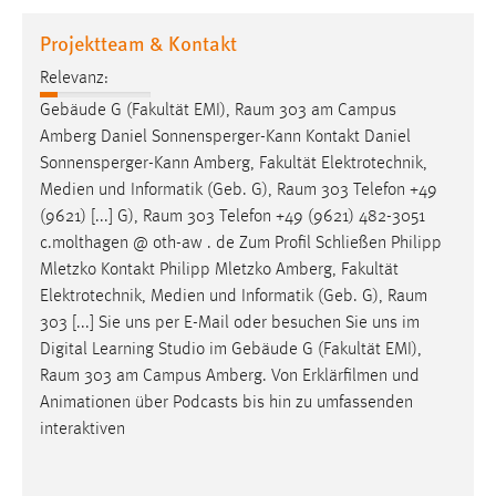
1 Jahr
Projektteam & Kontakt
Relevanz:
Performance
Gebäude G (Fakultät EMI),
Raum
303 am Campus
Name:
Amberg Daniel Sonnensperger-Kann Kontakt Daniel
staticfilecache
Sonnensperger-Kann Amberg, Fakultät Elektrotechnik,
Medien und Informatik (Geb. G),
Raum
303 Telefon +49
Zweck:
(9621) [...] G),
Raum
303 Telefon +49 (9621) 482-3051
Für performante Seitenauslieferung wird in diesem Cookie
gespeichert, ob man eingeloggt ist.
c.molthagen @ oth-aw . de Zum Profil Schließen Philipp
Mletzko Kontakt Philipp Mletzko Amberg, Fakultät
Elektrotechnik, Medien und Informatik (Geb. G),
Raum
Sprachpräferenz
303 [...] Sie uns per E-Mail oder besuchen Sie uns im
Name:
Digital Learning Studio im Gebäude G (Fakultät EMI),
site-language-preference
Raum
303 am Campus Amberg. Von Erklärfilmen und
Animationen über Podcasts bis hin zu umfassenden
Zweck:
interaktiven
Das Cookie speichert die gewählte Sprache der Website.
Cookie Laufzeit: