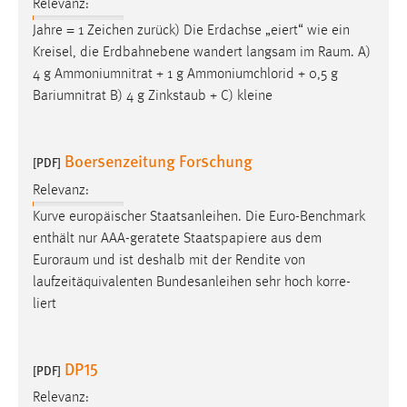
Relevanz:
Jahre = 1 Zeichen zurück) Die Erdachse „eiert“ wie ein
Kreisel, die Erdbahnebene wandert langsam im
Raum
. A)
4 g Ammoniumnitrat + 1 g Ammoniumchlorid + 0,5 g
Bariumnitrat B) 4 g Zinkstaub + C) kleine
Boersenzeitung Forschung
[PDF]
Relevanz:
Kurve europäischer Staatsanleihen. Die Euro-Benchmark
enthält nur AAA-geratete Staatspapiere aus dem
Euroraum
und ist deshalb mit der Rendite von
laufzeitäquivalenten Bundesanleihen sehr hoch korre-
liert
DP15
[PDF]
Relevanz: