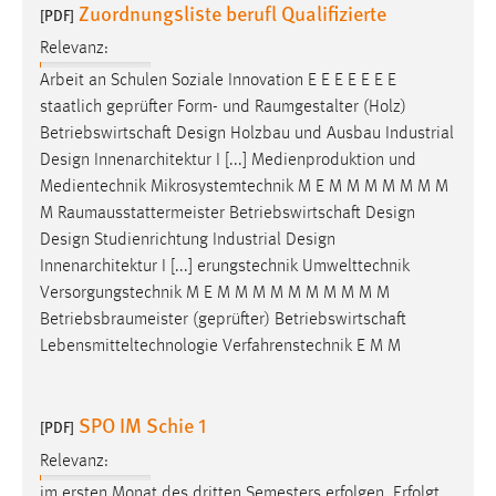
Zuordnungsliste berufl Qualifizierte
[PDF]
Relevanz:
Arbeit an Schulen Soziale Innovation E E E E E E E
staatlich geprüfter Form- und
Raumgestalter
(Holz)
Betriebswirtschaft Design Holzbau und Ausbau Industrial
Design Innenarchitektur I [...] Medienproduktion und
Medientechnik Mikrosystemtechnik M E M M M M M M M
M
Raumausstattermeister
Betriebswirtschaft Design
Design Studienrichtung Industrial Design
Innenarchitektur I [...] erungstechnik Umwelttechnik
Versorgungstechnik M E M M M M M M M M M M
Betriebsbraumeister
(geprüfter) Betriebswirtschaft
Lebensmitteltechnologie Verfahrenstechnik E M M
SPO IM Schie 1
[PDF]
Relevanz:
im ersten Monat des dritten Semesters erfolgen. Erfolgt