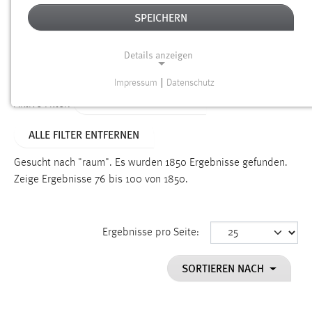
SPEICHERN
Alter
Details anzeigen
SUCHEN
Impressum
|
Datenschutz
NOTWENDIGE COOKIES
ALTER: ÜBER EIN JAHR
Aktive Filter:
Notwendige Cookies ermöglichen grundlegende
ALLE FILTER ENTFERNEN
Funktionen und sind für die einwandfreie Funktion der
Website erforderlich.
Gesucht nach "raum".
Es wurden 1850 Ergebnisse gefunden.
Zeige Ergebnisse 76 bis 100 von 1850.
Einverständnis
Name:
cookie_consent
Ergebnisse pro Seite:
Zweck:
SORTIEREN NACH
Dieser Cookie speichert die ausgewählten Einverständnis-
Optionen des Benutzers
Cookie Laufzeit: