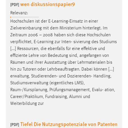
wen diskussionspapier9
[PDF]
Zweck:
Dieser Cookie ist notwendig um sich an der Website
Relevanz:
einloggen zu können.
Hochschulen ist der E-Learning-Einsatz in einer
Cookie Laufzeit:
Zielvereinbarung mit dem Ministerium hinterlegt. Im
24 Stunden
Zeitraum
2006 – 2008 haben sich diese Hochschulen
verpflichtet, E-Learning zur Inten- sivierung des Studiums
[...] Ressourcen, die ebenfalls für eine effektive und
effiziente Lehre von Bedeutung sind, angefangen von
STATISTIK
Räumen
und ihrer Ausstattung über Lehrmaterialen bis
Statistik Cookies erfassen Informationen anonym.
hin zu Tutoren oder Lehrbeauftragten. Dabei können [...]
Diese Informationen helfen uns zu verstehen, wie
erwaltung, Studierenden- und Dozierenden- Handling,
unsere Besucher unsere Website nutzen.
Studiumsverwaltung (eigentliches LMS),
Raum-/Kursplanung
, Prüfungsmanagement, Evalu- ation,
Matomo
Career/Praktikum, Fundraising, Alumni und
Weiterbildung zur
Name:
_pk_ref, _pk_cvar, _pk_id, _pk_ses
Zweck:
Tiefel Die Nutzungspotenziale von Patenten
[PDF]
Zugriffsstatistik