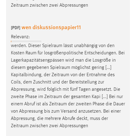
Zeitraum
zwischen zwei Abpressungen
wen diskussionspapier11
[PDF]
Relevanz:
werden. Dieser
Spielraum
lässt unabhängig von den
Kosten
Raum
für losgrößenpolitische Entscheidungen. Bei
Lagerkapazitätsengpässen wird man die Losgröße in
diesem gegebenen
Spielraum
möglichst gering [...]
Kapitalbindung, der
Zeitraum
von der Entnahme des
Coils, dem Zuschnitt und der Bereitstellung zur
Abpressung, wird folglich mit fünf Tagen angesetzt. Die
zweite Phase im
Zeitraum
der gesamten Kapi [...] Bei nur
einem Abruf ist als
Zeitraum
der zweiten Phase die Dauer
von Abpressung bis zum Versand anzusetzen. Bei einer
Abpressung, die mehrere Abrufe deckt, muss der
Zeitraum
zwischen zwei Abpressungen