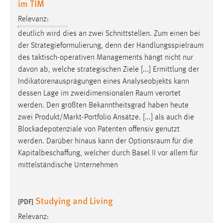
im TIM
Cookie Laufzeit:
Relevanz:
Max. 13 Monate
deutlich wird dies an zwei Schnittstellen. Zum einen bei
der Strategieformulierung, denn der
Handlungsspielraum
des taktisch-operativen Managements hängt nicht nur
MARKETING
davon ab, welche strategischen Ziele [...] Ermittlung der
Indikatorenausprägungen eines Analyseobjekts kann
Marketing Cookies werden von Drittanbietern
dessen Lage im zweidimensionalen
Raum
verortet
verwendet, um personalisierte Werbung anzuzeigen.
werden. Den größten Bekanntheitsgrad haben heute
Sie tun dies, indem sie Besucher über Websites
zwei Produkt/Markt-Portfolio Ansätze. [...] als auch die
hinweg verfolgen.
Blockadepotenziale von Patenten offensiv genutzt
werden. Darüber hinaus kann der
Optionsraum
für die
Google Ads
Kapitalbeschaffung, welcher durch Basel II vor allem für
Name:
mittelständische Unternehmen
_gcl_au
Anbieter:
Studying and Living
[PDF]
Google Ireland Limited
Relevanz:
Zweck: