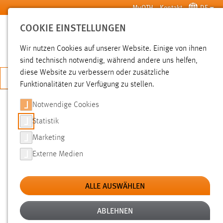
Zum Hauptinhalt springen
MyOTH
Kontakt
DE
COOKIE EINSTELLUNGEN
SUCHE
Wir nutzen Cookies auf unserer Website. Einige von ihnen
sind technisch notwendig, während andere uns helfen,
diese Website zu verbessern oder zusätzliche
JETZT BEWERBEN
Funktionalitäten zur Verfügung zu stellen.
Notwendige Cookies
SUCHE
Statistik
Marketing
FILTER
Externe Medien
Typ
ALLE AUSWÄHLEN
Erstellungsdatum
ABLEHNEN