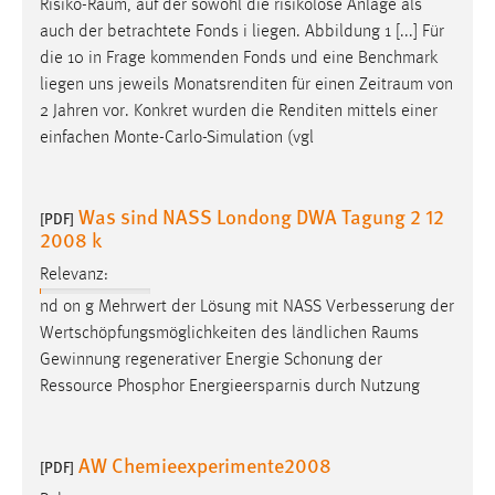
Risiko-Raum
, auf der sowohl die risikolose Anlage als
auch der betrachtete Fonds i liegen. Abbildung 1 [...] Für
die 10 in Frage kommenden Fonds und eine Benchmark
liegen uns jeweils Monatsrenditen für einen
Zeitraum
von
2 Jahren vor. Konkret wurden die Renditen mittels einer
einfachen Monte-Carlo-Simulation (vgl
Was sind NASS Londong DWA Tagung 2 12
[PDF]
2008 k
Relevanz:
nd on g Mehrwert der Lösung mit NASS Verbesserung der
Wertschöpfungsmöglichkeiten des ländlichen
Raums
Gewinnung regenerativer Energie Schonung der
Ressource Phosphor Energieersparnis durch Nutzung
AW Chemieexperimente2008
[PDF]