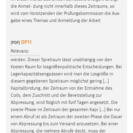
die Anmel- dung nicht innerhalb dieses
Zeitraums
, so
wird vom Vorsitzenden der Prüfungskommission die Aus-
gabe eines Themas und Anmeldung der Arbeit
DP11
[PDF]
Relevanz:
werden. Dieser
Spielraum
lässt unabhängig von den
Kosten
Raum
für losgrößenpolitische Entscheidungen. Bei
Lagerkapazitätsengpässen wird man die Losgröße in
diesem gegebenen
Spielraum
möglichst gering [...]
Kapitalbindung, der
Zeitraum
von der Entnahme des
Coils, dem Zuschnitt und der Bereitstellung zur
Abpressung, wird folglich mit fünf Tagen angesetzt. Die
zweite Phase im
Zeitraum
der gesamten Kapi [...] Bei nur
einem Abruf ist als
Zeitraum
der zweiten Phase die Dauer
von Abpressung bis zum Versand anzusetzen. Bei einer
Abpressung, die mehrere Abrufe deckt, muss der