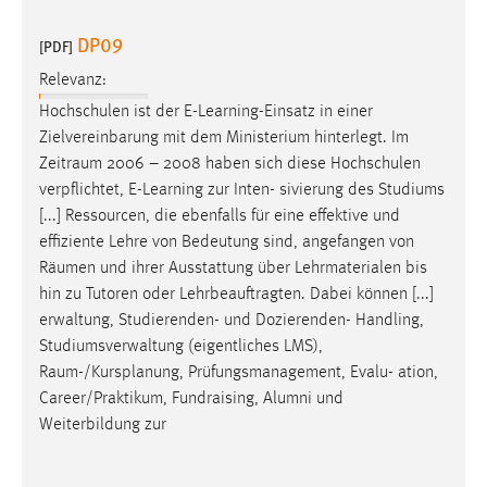
30 Tage
DP09
[PDF]
Chat
Relevanz:
Hochschulen ist der E-Learning-Einsatz in einer
Name:
Zielvereinbarung mit dem Ministerium hinterlegt. Im
MibewSessionID, MIBEW_UserID, mibew_locale, mibew-
chat-frame-style-5e9dbeb1811c0446
Zeitraum
2006 – 2008 haben sich diese Hochschulen
verpflichtet, E-Learning zur Inten- sivierung des Studiums
Zweck:
[...] Ressourcen, die ebenfalls für eine effektive und
Wird benötigt um die Chatfunktion nutzen zu können.
effiziente Lehre von Bedeutung sind, angefangen von
Cookie Laufzeit:
Räumen
und ihrer Ausstattung über Lehrmaterialen bis
MibewSessionID, mibew-chat-frame-style-
hin zu Tutoren oder Lehrbeauftragten. Dabei können [...]
5e9dbeb1811c0446 = Sitzungslaufzeit, mibew_locale = 3
erwaltung, Studierenden- und Dozierenden- Handling,
Jahre, MIBEW_UserID = 1 Jahr
Studiumsverwaltung (eigentliches LMS),
Raum-/Kursplanung
, Prüfungsmanagement, Evalu- ation,
Login
Career/Praktikum, Fundraising, Alumni und
Weiterbildung zur
Name:
fe_user, be_user, be_lastLoginProvider