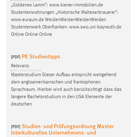
„Goldenes Lamm“: www.kiener-immobilien.de
Conversion-Tracking
Studentenwohnungen „Historische Malteserbrauerei“:
Cookie Laufzeit:
www.euraum.de
WeidenWeidenWeidenWeiden
3 Monate
Studentenwerk Oberfranken: www.swo.uni-bayreuth.de
Online Online Online
Facebook Pixel
Name:
PK Studientipps
[PDF]
_fbp
Relevanz:
Anbieter:
Masterstudium Dieser Aufbau entspricht weitgehend
Facebook
dem angloamerikanischen und frankophonen
Sprachraum
. Hierbei wird auch berücksichtigt dass das
Zweck:
längere Bachelorstudium in den USA Elemente der
Conversion-Tracking
deutschen
Cookie Laufzeit:
3 Monate
Studien- und Prüfungsordnung Master
[PDF]
Interkulturelles Unternehmens- und