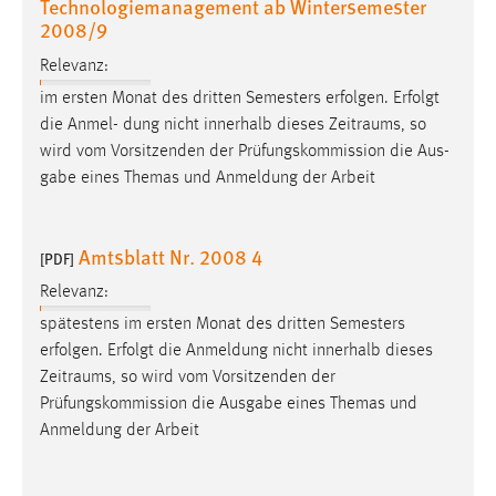
Technologiemanagement ab Wintersemester
EXTERNE MEDIEN
2008/9
Um Inhalte von Videoplattformen und Social Media
Relevanz:
Plattformen anzeigen zu können, werden von diesen
externen Medien Cookies gesetzt.
im ersten Monat des dritten Semesters erfolgen. Erfolgt
die Anmel- dung nicht innerhalb dieses
Zeitraums
, so
YouTube
wird vom Vorsitzenden der Prüfungskommission die Aus-
gabe eines Themas und Anmeldung der Arbeit
Vimeo
Amtsblatt Nr. 2008 4
[PDF]
Relevanz:
spätestens im ersten Monat des dritten Semesters
erfolgen. Erfolgt die Anmeldung nicht innerhalb dieses
Zeitraums
, so wird vom Vorsitzenden der
Prüfungskommission die Ausgabe eines Themas und
Anmeldung der Arbeit