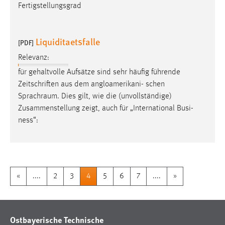
Fertigstellungsgrad
Liquiditaetsfalle
[PDF]
Relevanz:
für gehaltvolle Aufsätze sind sehr häufig führende
Zeitschriften aus dem angloamerikani- schen
Sprachraum
. Dies gilt, wie die (unvollständige)
Zusammenstellung zeigt, auch für „International Busi-
ness“:
«
....
2
3
4
5
6
7
....
»
Ostbayerische Technische