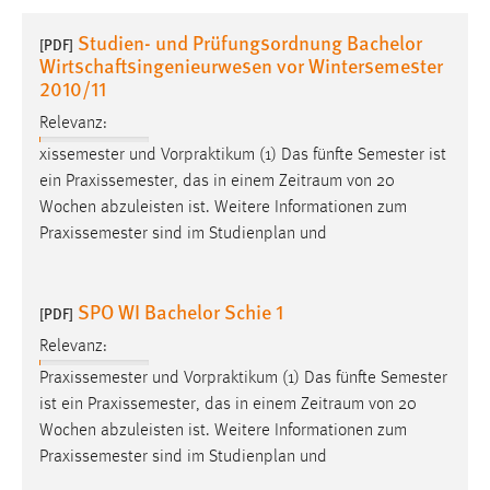
1 Jahr
Studien- und Prüfungsordnung Bachelor
[PDF]
Wirtschaftsingenieurwesen vor Wintersemester
Performance
2010/11
Relevanz:
Name:
staticfilecache
xissemester und Vorpraktikum (1) Das fünfte Semester ist
ein Praxissemester, das in einem
Zeitraum
von 20
Zweck:
Wochen abzuleisten ist. Weitere Informationen zum
Für performante Seitenauslieferung wird in diesem Cookie
Praxissemester sind im Studienplan und
gespeichert, ob man eingeloggt ist.
Sprachpräferenz
SPO WI Bachelor Schie 1
[PDF]
Name:
Relevanz:
site-language-preference
Praxissemester und Vorpraktikum (1) Das fünfte Semester
ist ein Praxissemester, das in einem
Zeitraum
von 20
Zweck:
Wochen abzuleisten ist. Weitere Informationen zum
Das Cookie speichert die gewählte Sprache der Website.
Praxissemester sind im Studienplan und
Cookie Laufzeit: