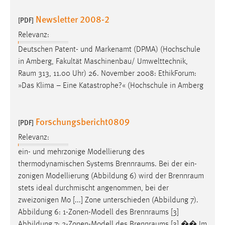
Newsletter 2008-2
[PDF]
Relevanz:
Deutschen Patent- und Markenamt (DPMA) (Hochschule
in Amberg, Fakultät Maschinenbau/ Umwelttechnik,
Raum
313, 11.00 Uhr) 26. November 2008: EthikForum:
»Das Klima – Eine Katastrophe?« (Hochschule in Amberg
Forschungsbericht0809
[PDF]
Relevanz:
ein- und mehrzonige Modellierung des
thermodynamischen Systems
Brennraums
. Bei der ein-
zonigen Modellierung (Abbildung 6) wird der
Brennraum
stets ideal durchmischt angenommen, bei der
zweizonigen Mo [...] Zone unterschieden (Abbildung 7).
Abbildung 6: 1-Zonen-Modell des
Brennraums
[3]
Abbildung 7: 2-Zonen-Modell des
Brennraums
[3] �� Im