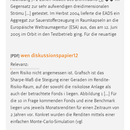
Gegensatz zur sehr aufwendigen dreidimensionalen
Strömu [...] getestet. Im Herbst 2004 lieferte die EADS ein
Aggregat zur Sauerstofferzeugung in
Raumkapseln
an die
Europäische
Weltraumagentur
(ESA) aus, das am 12. Juni
2005 im Orbit in den Testbetrieb ging. Für die neuartige
wen diskussionspapier12
[PDF]
Relevanz:
dem Risiko nicht angemessen ist. Grafisch ist das
Sharpe-Maß die Steigung einer Geraden im
Rendite-
Risiko-Raum
, auf der sowohl die risikolose Anlage als
auch der betrachtete Fonds i liegen. Abbildung 1 [...] Für
die 10 in Frage kommenden Fonds und eine Benchmark
liegen uns jeweils Monatsrenditen für einen
Zeitraum
von
2 Jahren vor. Konkret wurden die Renditen mittels einer
einfachen Monte-Carlo-Simulation (vgl