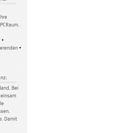
ihre
PCRaum
.
 •
ierenden •
nz:
and. Bei
emeinsam
le
ssen.
e. Damit