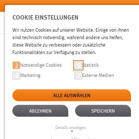
Zum Hauptinhalt springen
COOKIE EINSTELLUNGEN
Wir nutzen Cookies auf unserer Website. Einige von ihnen
sind technisch notwendig, während andere uns helfen,
diese Website zu verbessern oder zusätzliche
SUCHE
Funktionalitäten zur Verfügung zu stellen.
Notwendige Cookies
Statistik
Marketing
Externe Medien
ALLE AUSWÄHLEN
ALTER: ÜBER EIN JAHR
ALLE FILTER EN
Aktive Filter:
ABLEHNEN
SPEICHERN
Gesucht nach "raum".
Es wurden 1860 Ergebnisse gefunde
Details anzeigen