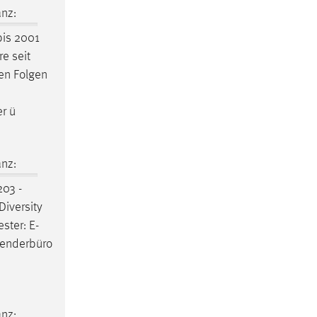
nz:
is 2001
e seit
en Folgen
r ü
nz:
03 -
Diversity
ster: E-
 Genderbüro
nz: