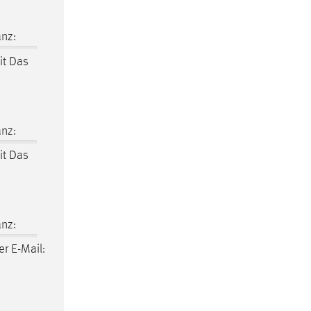
nz:
it Das
nz:
it Das
nz:
r E-Mail: