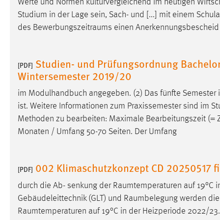
Werte und Normen kulturvergleichend im heutigen
Wirtsc
in diesem Cookie gespeichert, ob man
Studium in der Lage sein, Sach- und [...] mit einem Sch
eingeloggt ist.
des
Bewerbungszeitraums
einen Anerkennungsbescheid de
Sprachpräferenz
Studien- und Prüfungsordnung Bachelor
[PDF]
Name:
site-language-preference
Wintersemester 2019/20
Zweck:
Das Cookie speichert die gewählte
im Modulhandbuch angegeben. (2) Das fünfte Semester is
Sprache der Website.
ist. Weitere Informationen zum Praxissemester sind im St
Cookie Laufzeit:
30 Tage
Methoden zu bearbeiten: Maximale Bearbeitungszeit (=
Monaten / Umfang 50-70 Seiten. Der Umfang
Chat
Name:
MibewSessionID, MIBEW_UserID,
002 Klimaschutzkonzept CD 20250517 f
[PDF]
mibew_locale, mibew-chat-frame-style-
5e9dbeb1811c0446
durch die Ab- senkung der
Raumtemperaturen
auf 19°C i
Gebäudeleittechnik (GLT) und
Raumbelegung
werden di
Zweck:
Wird benötigt um die Chatfunktion
Raumtemperaturen
auf 19°C in der Heizperiode 2022/23. 
nutzen zu können.