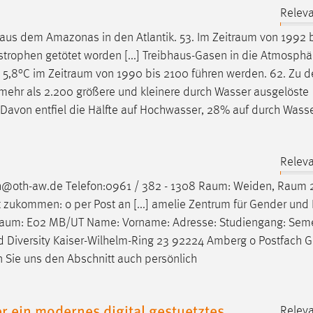
Releva
 aus dem Amazonas in den Atlantik. 53. Im
Zeitraum
von 1992 b
rophen getötet worden [...] Treibhaus-Gasen in die Atmosphär
s 5,8°C im
Zeitraum
von 1990 bis 2100 führen werden. 62. Zu d
t mehr als 2.200 größere und kleinere durch Wasser ausgelöste
Davon entfiel die Hälfte auf Hochwasser, 28% auf durch Wasse
Releva
ch@oth-aw.de Telefon:0961 / 382 - 1308
Raum
: Weiden,
Raum
2
zukommen: o per Post an [...] amelie Zentrum für Gender und 
aum
: E02 MB/UT Name: Vorname: Adresse: Studiengang: Seme
und Diversity Kaiser-Wilhelm-Ring 23 92224 Amberg o Postfach
ie uns den Abschnitt auch persönlich
r ein modernes digital gestuetztes
Releva