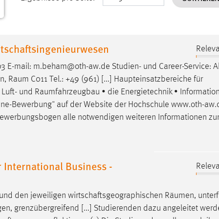
tschaftsingenieurwesen
Releva
603 E-mail: m.beham@oth-aw.de Studien- und Career-Service: A
en,
Raum
C011 Tel.: +49 (961) [...] Haupteinsatzbereiche für
 Luft- und
Raumfahrzeugbau
• die Energietechnik • Informatio
nline-Bewerbung" auf der Website der Hochschule www.oth-aw.d
werbungsbogen alle notwendigen weiteren Informationen zu
International Business -
Releva
und den jeweiligen wirtschaftsgeographischen
Räumen
, unter
en, grenzübergreifend [...] Studierenden dazu angeleitet werd