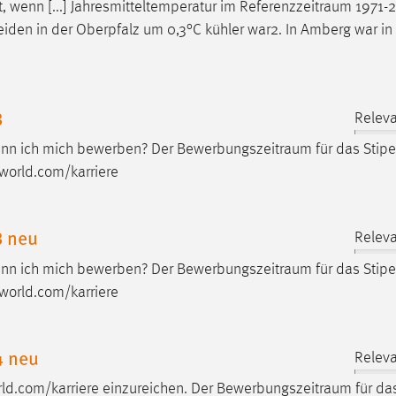
, wenn [...] Jahresmitteltemperatur im
Referenzzeitraum
1971-2
eiden in der Oberpfalz um 0,3°C kühler war2. In Amberg war i
3
Releva
ann ich mich bewerben? Der
Bewerbungszeitraum
für das Stip
-world.com/karriere
3 neu
Releva
ann ich mich bewerben? Der
Bewerbungszeitraum
für das Stip
-world.com/karriere
4 neu
Releva
d.com/karriere einzureichen. Der
Bewerbungszeitraum
für da