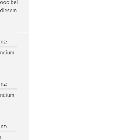
000 bei
n diesem
nz:
endium
nz:
endium
nz:
s