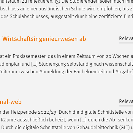
haftsraum
zu reflektieren. (3) Die Studierenden sollen nach ih
ulabschluss an einer ausländischen Schule wird empfohlen, bis
s Schulabschlusses, ausgestellt durch eine zertifizierte Einr
 Wirtschaftsingenieurwesen ab
Releva
t ein Praxissemester, das in einem
Zeitraum
von 20 Wochen a
udienplan und [...] Studiengang selbständig nach wissenschaft
Zeitraum
zwischen Anmeldung der Bachelorarbeit und Abgabe)
inal-web
Releva
n der Heizperiode 2022/23. Durch die digitale Schnittstelle von
e
Räume
ausschließlich beheizt, wenn [...] durch die Ab- senku
Durch die digitale Schnittstelle von Gebäudeleittechnik (GLT) 