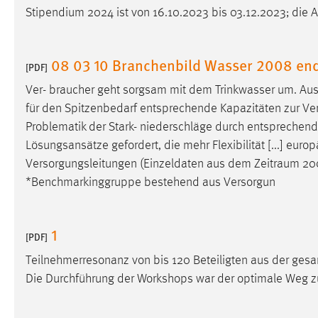
Stipendium 2024 ist von 16.10.2023 bis 03.12.2023; die
Matomo
Name:
_pk_ref, _pk_cvar, _pk_id, _pk_ses
08 03 10 Branchenbild Wasser 2008 en
[PDF]
Zweck:
Zugriffsstatistik
Ver- braucher geht sorgsam mit dem Trinkwasser um. Aus 
für den Spitzenbedarf entsprechende Kapazitäten zur Verf
Cookie Laufzeit:
Max. 13 Monate
Problematik der Stark- niederschläge durch entsprechen
Lösungsansätze gefordert, die mehr Flexibilität [...] eur
Versorgungsleitungen (Einzeldaten aus dem
Zeitraum
200
MARKETING
*Benchmarkinggruppe bestehend aus Versorgun
Marketing Cookies werden von Drittanbietern
verwendet, um personalisierte Werbung anzuzeigen.
Sie tun dies, indem sie Besucher über Websites
1
[PDF]
hinweg verfolgen.
Teilnehmerresonanz von bis 120 Beteiligten aus der ge
Google Ads
Die Durchführung der Workshops war der optimale Weg zu
Name:
_gcl_au