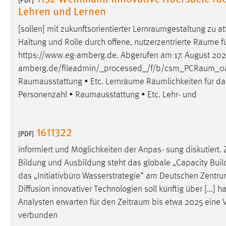
Lehren und Lernen
externen Medien Cookies gesetzt.
[sollen] mit zukunftsorientierter
Lernraumgestaltung
zu at
YouTube
Haltung und Rolle durch offene, nutzerzentrierte
Räume
f
https://www.eg-amberg.de. Abgerufen am 17. August 20
Vimeo
amberg.de/fileadmin/_processed_/f/b/csm_PCRaum_0a
Raumausstattung
• Etc. Lernräume Räumlichkeiten für da
Personenzahl •
Raumausstattung
• Etc. Lehr- und
1611322
[PDF]
informiert und Möglichkeiten der Anpas- sung diskutiert. Z
Bildung und Ausbildung steht das globale „Capacity Bui
das „Initiativbüro Wasserstrategie“ am Deutschen Zentru
Diffusion innovativer Technologien soll künftig über [...]
Analysten erwarten für den
Zeitraum
bis etwa 2025 eine 
verbunden