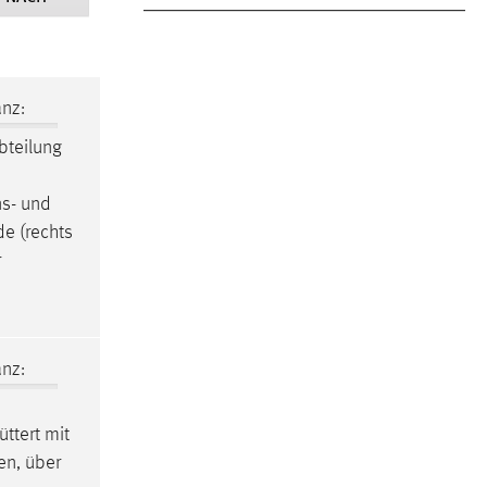
nz:
bteilung
ns- und
e (rechts
r
nz:
füttert mit
en, über