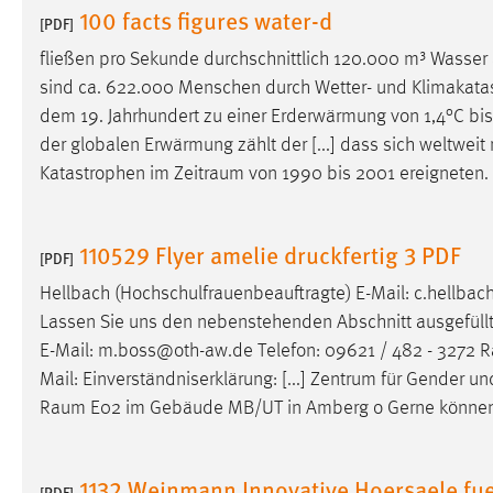
100 facts figures water-d
Anbieter:
[PDF]
Google Ireland Limited
fließen pro Sekunde durchschnittlich 120.000 m³ Wasser
Zweck:
Conversion-Tracking
sind ca. 622.000 Menschen durch Wetter- und Klimakatast
Cookie Laufzeit:
3 Monate
dem 19. Jahrhundert zu einer Erderwärmung von 1,4°C bi
der globalen Erwärmung zählt der [...] dass sich weltwei
Facebook Pixel
Katastrophen im
Zeitraum
von 1990 bis 2001 ereigneten. 
Name:
_fbp
110529 Flyer amelie druckfertig 3 PDF
Anbieter:
[PDF]
Facebook
Hellbach (Hochschulfrauenbeauftragte) E-Mail: c.hellba
Zweck:
Conversion-Tracking
Lassen Sie uns den nebenstehenden Abschnitt ausgefüllt 
Cookie Laufzeit:
3 Monate
E-Mail: m.boss@oth-aw.de Telefon: 09621 / 482 - 3272
R
Mail: Einverständniserklärung: [...] Zentrum für Gender 
Raum
E02 im Gebäude MB/UT in Amberg o Gerne können S
EXTERNE MEDIEN
Um Inhalte von Videoplattformen und Social Media
1132 Weinmann Innovative Hoersaele fue
Plattformen anzeigen zu können, werden von diesen
[PDF]