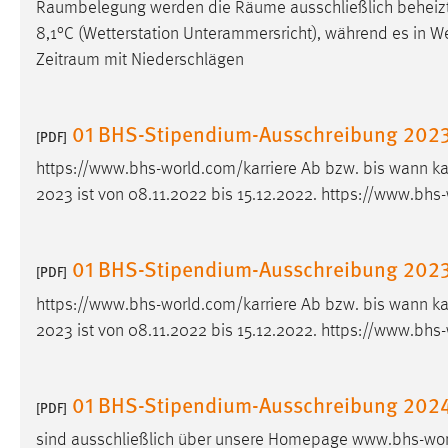
Raumbelegung
werden die
Räume
ausschließlich beheizt
Cookie Laufzeit:
MibewSessionID, mibew-chat-frame-
8,1°C (Wetterstation Unterammersricht), während es in W
style-5e9dbeb1811c0446 =
Zeitraum
mit Niederschlägen
Sitzungslaufzeit, mibew_locale = 3
Jahre, MIBEW_UserID = 1 Jahr
01 BHS-Stipendium-Ausschreibung 202
[PDF]
Login
https://www.bhs-world.com/karriere Ab bzw. bis wann k
Name:
fe_user, be_user, be_lastLoginProvider
2023 ist von 08.11.2022 bis 15.12.2022. https://www.bhs
Zweck:
Dieser Cookie ist notwendig um sich an
der Website einloggen zu können.
01 BHS-Stipendium-Ausschreibung 202
[PDF]
Cookie Laufzeit:
24 Stunden
https://www.bhs-world.com/karriere Ab bzw. bis wann k
2023 ist von 08.11.2022 bis 15.12.2022. https://www.bhs
STATISTIK
Statistik Cookies erfassen Informationen anonym.
01 BHS-Stipendium-Ausschreibung 202
[PDF]
Diese Informationen helfen uns zu verstehen, wie
sind ausschließlich über unsere Homepage www.bhs-worl
unsere Besucher unsere Website nutzen.