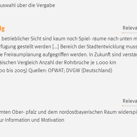
 Auswahl über die Vergabe
dg
Releva
betrieblicher Sicht sind kaum noch Spiel-
räume
nach unten m
ügung gestellt werden [...] Bereich der Stadtentwicklung muss
de
Freiraumplanung
aufgegriffen werden. In Zukunft sind verstä
opäischen Vergleich Anzahl der Rohrbrüche je 1.000 km
0 bis 2005) Quellen: OFWAT; DVGW (Deutschland)
Releva
samten Ober- pfalz und dem nordostbayerischen
Raum
widerspi
r Information und Motivation