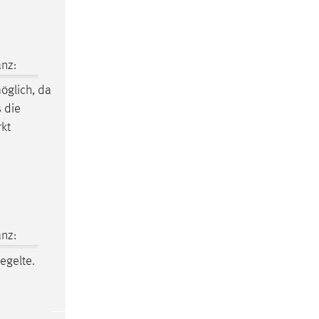
nz:
öglich, da
 die
rkt
nz:
egelte.