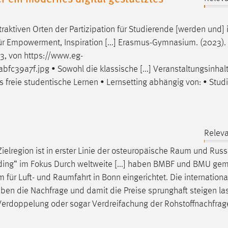
traktiven Orten der Partizipation für Studierende [werden und] 
ür Empowerment, Inspiration [...] Erasmus-Gymnasium. (2023).
23, von
https://www.eg-
bfc39a7f.jpg
• Sowohl die klassische [...] Veranstaltungsinhalt
s freie studentische Lernen • Lernsetting abhängig von: • Stud
Releva
ielregion ist in erster Linie der osteuropäische
Raum
und Russl
lding“ im Fokus Durch weltweite [...] haben BMBF und BMU g
m für Luft- und
Raumfahrt
in Bonn eingerichtet. Die internationa
 haben die Nachfrage und damit die Preise sprunghaft steigen la
Verdoppelung oder sogar Verdreifachung der Rohstoffnachfrag