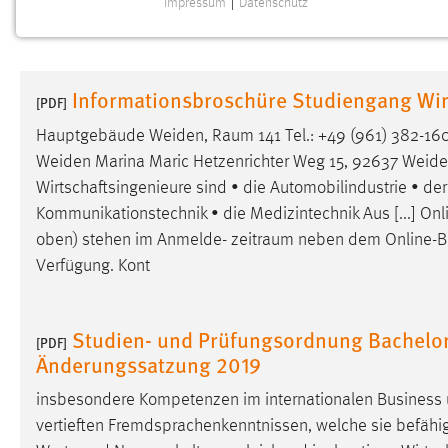
Impressum
|
Datenschutz
NOTWENDIGE COOKIES
Notwendige Cookies ermöglichen grundlegende
Funktionen und sind für die einwandfreie Funktion der
Informationsbroschüre Studiengang Wir
Website erforderlich.
[PDF]
Hauptgebäude Weiden,
Raum
141 Tel.: +49 (961) 382-1
Einverständnis
Weiden Marina Maric Hetzenrichter Weg 15, 92637 Weid
Wirtschaftsingenieure sind • die Automobilindustrie • der
Name:
cookie_consent
Kommunikationstechnik • die Medizintechnik Aus [...] O
Zweck:
Dieser Cookie speichert die
oben) stehen im Anmelde-
zeitraum
neben dem Online-Be
ausgewählten Einverständnis-Optionen
Verfügung. Kont
des Benutzers
Cookie Laufzeit:
1 Jahr
Studien- und Prüfungsordnung Bachelor 
[PDF]
Änderungssatzung 2019
Performance
insbesondere Kompetenzen im internationalen Business 
Name:
staticfilecache
vertieften Fremdsprachenkenntnissen, welche sie befähig
Zweck:
Für performante Seitenauslieferung wird