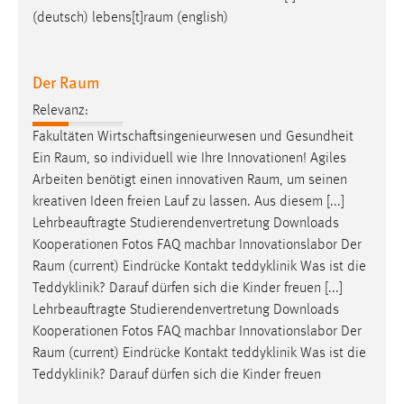
(deutsch)
lebens[t]raum
(english)
Conversion-Tracking
Cookie Laufzeit:
3 Monate
Der Raum
Relevanz:
Facebook Pixel
Fakultäten Wirtschaftsingenieurwesen und Gesundheit
Ein
Raum
, so individuell wie Ihre Innovationen! Agiles
Name:
_fbp
Arbeiten benötigt einen innovativen
Raum
, um seinen
kreativen Ideen freien Lauf zu lassen. Aus diesem [...]
Anbieter:
Lehrbeauftragte Studierendenvertretung Downloads
Facebook
Kooperationen Fotos FAQ machbar Innovationslabor Der
Zweck:
Raum
(current) Eindrücke Kontakt teddyklinik Was ist die
Conversion-Tracking
Teddyklinik? Darauf dürfen sich die Kinder freuen [...]
Lehrbeauftragte Studierendenvertretung Downloads
Cookie Laufzeit:
Kooperationen Fotos FAQ machbar Innovationslabor Der
3 Monate
Raum
(current) Eindrücke Kontakt teddyklinik Was ist die
Teddyklinik? Darauf dürfen sich die Kinder freuen