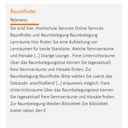
1 Jahr
Raumfinder
Relevanz:
Performance
Sie sind hier: Hochschule Services Online Services
Name:
Raumfinder
und
Raumbelegung
Raumbelegung
staticfilecache
Lernräume Hier finden Sie eine Aufstellung von
Lernräumen für beide Standorte. Welche Seminarräume
Zweck:
und Hörsäle [...] Orange Lounge . Freie Unterrichtsräume
Für performante Seitenauslieferung wird in diesem Cookie
gespeichert, ob man eingeloggt ist.
Über das
Raumbelegungstool
können Sie tagesaktuell
freie Seminarräume und Hörsäle finden. Zur
Raumbelegung
Raumfinder
Bitte wählen Sie zuerst das
Sprachpräferenz
Gebäude, anschließend [...] enausweis möglich. Freie
Name:
Unterrichtsräume Über das
Raumbelegungstool
können
site-language-preference
Sie tagesaktuell freie Seminarräume und Hörsäle finden.
Zur
Raumbelegung
Weiden Bibliothek Die Bibliothek
Zweck:
bietet neben den E
Das Cookie speichert die gewählte Sprache der Website.
Cookie Laufzeit: