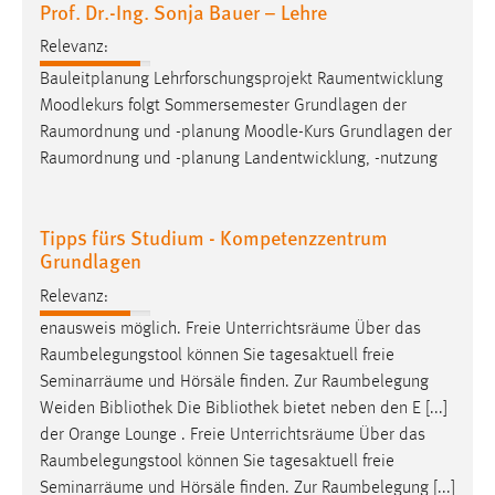
Prof. Dr.-Ing. Sonja Bauer – Lehre
30 Tage
Relevanz:
Chat
Bauleitplanung Lehrforschungsprojekt
Raumentwicklung
Moodlekurs folgt Sommersemester Grundlagen der
Name:
Raumordnung
und -planung Moodle-Kurs Grundlagen der
MibewSessionID, MIBEW_UserID, mibew_locale, mibew-
Raumordnung
und -planung Landentwicklung, -nutzung
chat-frame-style-5e9dbeb1811c0446
Zweck:
Wird benötigt um die Chatfunktion nutzen zu können.
Tipps fürs Studium - Kompetenzzentrum
Grundlagen
Cookie Laufzeit:
MibewSessionID, mibew-chat-frame-style-
Relevanz:
5e9dbeb1811c0446 = Sitzungslaufzeit, mibew_locale = 3
enausweis möglich. Freie Unterrichtsräume Über das
Jahre, MIBEW_UserID = 1 Jahr
Raumbelegungstool
können Sie tagesaktuell freie
Seminarräume und Hörsäle finden. Zur
Raumbelegung
Login
Weiden Bibliothek Die Bibliothek bietet neben den E [...]
der Orange Lounge . Freie Unterrichtsräume Über das
Name:
Raumbelegungstool
können Sie tagesaktuell freie
fe_user, be_user, be_lastLoginProvider
Seminarräume und Hörsäle finden. Zur
Raumbelegung
[...]