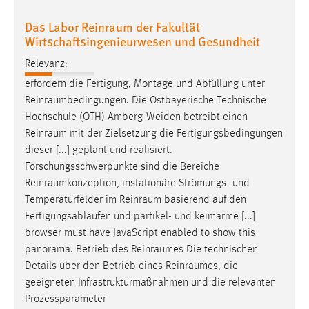
EXTERNE MEDIEN
Das Labor Reinraum der Fakultät
Um Inhalte von Videoplattformen und Social Media
Wirtschaftsingenieurwesen und Gesundheit
Plattformen anzeigen zu können, werden von diesen
externen Medien Cookies gesetzt.
Relevanz:
erfordern die Fertigung, Montage und Abfüllung unter
YouTube
Reinraumbedingungen
. Die Ostbayerische Technische
Hochschule (OTH) Amberg-Weiden betreibt einen
Reinraum
mit der Zielsetzung die Fertigungsbedingungen
Vimeo
dieser [...] geplant und realisiert.
Forschungsschwerpunkte sind die Bereiche
Reinraumkonzeption
, instationäre Strömungs- und
Temperaturfelder im
Reinraum
basierend auf den
Fertigungsabläufen und partikel- und keimarme [...]
browser must have JavaScript enabled to show this
panorama. Betrieb des
Reinraumes
Die technischen
Details über den Betrieb eines
Reinraumes
, die
geeigneten Infrastrukturmaßnahmen und die relevanten
Prozessparameter