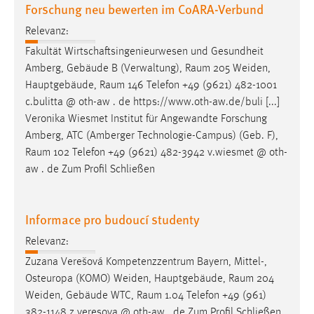
Forschung neu bewerten im CoARA-Verbund
Relevanz:
Fakultät Wirtschaftsingenieurwesen und Gesundheit
Amberg, Gebäude B (Verwaltung),
Raum
205 Weiden,
Hauptgebäude,
Raum
146 Telefon +49 (9621) 482-1001
c.bulitta @ oth-aw . de https://www.oth-aw.de/buli [...]
Veronika Wiesmet Institut für Angewandte Forschung
Amberg, ATC (Amberger Technologie-Campus) (Geb. F),
Raum
102 Telefon +49 (9621) 482-3942 v.wiesmet @ oth-
aw . de Zum Profil Schließen
Informace pro budoucí studenty
Relevanz:
Zuzana Verešová Kompetenzzentrum Bayern, Mittel-,
Osteuropa (KOMO) Weiden, Hauptgebäude,
Raum
204
Weiden, Gebäude WTC,
Raum
1.04 Telefon +49 (961)
382-1148 z.veresova @ oth-aw . de Zum Profil Schließen