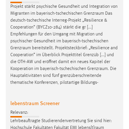
Projekt stärkt psychische Gesundheit und Integration von
Cookie Laufzeit:
Migranten im bayerisch-tschechischen
Grenzraum
Das
Max. 13 Monate
deutsch-tschechische Interreg-Projekt „Resilience &
Cooperation“ (BYCZ10-284) stärkt die gr [...]
Empfehlungen für den Umgang mit Migration und
MARKETING
psychischer Gesundheit im bayerisch-tschechischen
Grenzraum
bereitstellt. Projektsteckbrief: „Resilience and
Marketing Cookies werden von Drittanbietern
Cooperation“ im Überblick Projekttitel Grenzüb [...] und
verwendet, um personalisierte Werbung anzuzeigen.
die OTH-AW und eröffnet damit ein neues Kapitel der
Sie tun dies, indem sie Besucher über Websites
Kooperation im bayerisch-tschechischen
Grenzraum
. Die
hinweg verfolgen.
Hauptaktivitäten sind fünf grenzüberschreitende
Google Ads
thematische Konferenzen, pilotartige Bildungs-
Name:
_gcl_au
lebenstraum Screener
Anbieter:
Relevanz:
Google Ireland Limited
Lehrbeauftragte Studierendenvertretung Sie sind hier:
Hochschule Fakultäten Fakultät EMI
lebens[t]raum
Zweck: