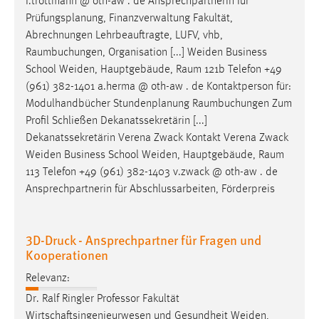
f.trottmann @ oth-aw . de Ansprechpartnerin für
Prüfungsplanung, Finanzverwaltung Fakultät,
Abrechnungen Lehrbeauftragte, LUFV, vhb,
Raumbuchungen
, Organisation [...] Weiden Business
School Weiden, Hauptgebäude,
Raum
121b Telefon +49
(961) 382-1401 a.herma @ oth-aw . de Kontaktperson für:
Modulhandbücher Stundenplanung
Raumbuchungen
Zum
Profil Schließen Dekanatssekretärin [...]
Dekanatssekretärin Verena Zwack Kontakt Verena Zwack
Weiden Business School Weiden, Hauptgebäude,
Raum
113 Telefon +49 (961) 382-1403 v.zwack @ oth-aw . de
Ansprechpartnerin für Abschlussarbeiten, Förderpreis
3D-Druck - Ansprechpartner für Fragen und
Kooperationen
Relevanz:
Dr. Ralf Ringler Professor Fakultät
Wirtschaftsingenieurwesen und Gesundheit Weiden,