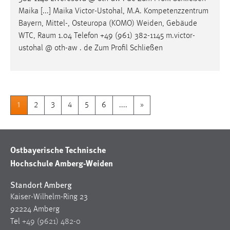
Maika [...] Maika Victor-Ustohal, M.A. Kompetenzzentrum
Bayern, Mittel-, Osteuropa (KOMO) Weiden, Gebäude
WTC,
Raum
1.04 Telefon +49 (961) 382-1145 m.victor-
ustohal @ oth-aw . de Zum Profil Schließen
1
2
3
4
5
6
....
»
Ostbayerische Technische
Hochschule Amberg-Weiden
Standort Amberg
Kaiser-Wilhelm-Ring 23
92224 Amberg
Tel
+49 (9621) 482-0