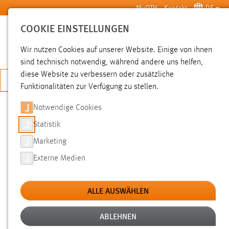
Zum Hauptinhalt springen
MyOTH
Kontakt
DE
COOKIE EINSTELLUNGEN
SUCHE
Wir nutzen Cookies auf unserer Website. Einige von ihnen
sind technisch notwendig, während andere uns helfen,
diese Website zu verbessern oder zusätzliche
JETZT BEWERBEN
Funktionalitäten zur Verfügung zu stellen.
Notwendige Cookies
SUCHE
Statistik
Marketing
FILTER
Externe Medien
Typ
ALLE AUSWÄHLEN
Erstellungsdatum
ABLEHNEN