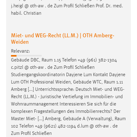
j.heigl @ oth-aw . de Zum Profil Schließen Prof. Dr. med.
habil. Christian
Miet- und WEG-Recht (LL.M.) | OTH Amberg-
Weiden
Relevanz:
Gebäude DBC,
Raum
1.15 Telefon +49 (961) 382-1304
c.pitzl @ oth-aw . de Zum Profil Schließen
Studiengangskoordinatorin Dayjene Lum Kontakt Dayjene
Lum OTH Professional Weiden, Gebäude WTC,
Raum
1.11
Amberg [...] Unterrichtssprache: Deutsch Miet- und WEG-
Recht (LL.M.) - Juristische Vertiefung im Immobilien- und
Wohnraummanagement
Interessieren Sie sich für die
komplexen Fragestellungen des Immobilienrechts? Der
Master Miet- [...] Amberg, Gebäude A (Verwaltung),
Raum
102 Telefon +49 (9621) 482-1194 d.lum @ oth-aw . de
Zum Profil Schließen