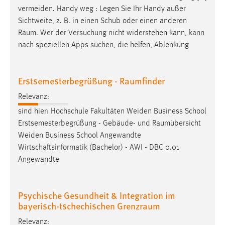
Zweck:
vermeiden. Handy weg : Legen Sie Ihr Handy außer
Dieser Cookie ist notwendig um sich an der Website
Sichtweite, z. B. in einen Schub oder einen anderen
einloggen zu können.
Raum
. Wer der Versuchung nicht widerstehen kann, kann
nach speziellen Apps suchen, die helfen, Ablenkung
Cookie Laufzeit:
24 Stunden
Erstsemesterbegrüßung - Raumfinder
Relevanz:
STATISTIK
sind hier: Hochschule Fakultäten Weiden Business School
Statistik Cookies erfassen Informationen anonym.
Erstsemesterbegrüßung - Gebäude- und
Raumübersicht
Diese Informationen helfen uns zu verstehen, wie
Weiden Business School Angewandte
unsere Besucher unsere Website nutzen.
Wirtschaftsinformatik (Bachelor) - AWI - DBC 0.01
Angewandte
Matomo
Name:
Psychische Gesundheit & Integration im
_pk_ref, _pk_cvar, _pk_id, _pk_ses
bayerisch-tschechischen Grenzraum
Zweck:
Relevanz:
Zugriffsstatistik