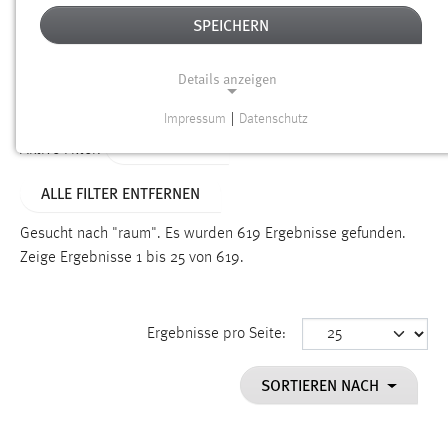
SPEICHERN
Alter
Details anzeigen
SUCHEN
Impressum
|
Datenschutz
NOTWENDIGE COOKIES
TYP: SEITEN
Aktive Filter:
Notwendige Cookies ermöglichen grundlegende
ALLE FILTER ENTFERNEN
Funktionen und sind für die einwandfreie Funktion der
Website erforderlich.
Gesucht nach "raum".
Es wurden 619 Ergebnisse gefunden.
Zeige Ergebnisse 1 bis 25 von 619.
Einverständnis
Name:
cookie_consent
Ergebnisse pro Seite:
Zweck:
SORTIEREN NACH
Dieser Cookie speichert die ausgewählten Einverständnis-
Optionen des Benutzers
Cookie Laufzeit: