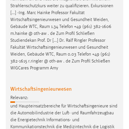
Zweck:
Strahlenschutzkurs weiter zu qualifizieren. Exkursionen
Dieser Cookie ist notwendig um sich an der Website
[...] -Ing. Marc Hainke Professor Fakultät
einloggen zu können.
Wirtschaftsingenieurwesen und Gesundheit Weiden,
Gebäude WTC,
Raum
1.34 Telefon +49 (961) 382-1606
Cookie Laufzeit:
m.hainke @ oth-aw . de Zum Profil Schließen
24 Stunden
Studiendekan Prof. Dr [...] Dr. Ralf Ringler Professor
Fakultät Wirtschaftsingenieurwesen und Gesundheit
Weiden, Gebäude WTC,
Raum
0.03 Telefon +49 (961)
STATISTIK
382-1615 r.ringler @ oth-aw . de Zum Profil Schließen
Statistik Cookies erfassen Informationen anonym.
WIGCares Programm Amy
Diese Informationen helfen uns zu verstehen, wie
unsere Besucher unsere Website nutzen.
Wirtschaftsingenieurwesen
Matomo
Relevanz:
Name:
und Haupteinsatzbereiche für Wirtschaftsingenieure sind
_pk_ref, _pk_cvar, _pk_id, _pk_ses
die Automobilindustrie der Luft- und
Raumfahrzeugbau
die Energietechnik Informations- und
Zweck:
Kommunikationstechnik die Medizintechnik die Logistik
Zugriffsstatistik