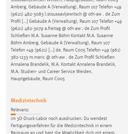
Stoussavljewitsch Weiden, Hauptgebäude,
Raum
C005
30 Tage
Amberg, Gebäude A (Verwaltung),
Raum
107 Telefon +49
(9621) 482-3083 l.stoussavljewitsch @ oth-aw . de Zum
Chat
Profil [...] Gebäude A (Verwaltung),
Raum
107 Telefon +49
(9621) 482-3079 a.freitag @ oth-aw . de Zum Profil
Name:
Schließen M.A. Susanne Böhm Kontakt M.A. Susanne
MibewSessionID, MIBEW_UserID, mibew_locale, mibew-
Böhm Amberg, Gebäude A (Verwaltung),
Raum
107
chat-frame-style-5e9dbeb1811c0446
Telefon +49 (9621) [...] de,
Raum
C005 Telefon +49 (961)
Zweck:
382-1133 m.maric @ oth-aw . de Zum Profil Schließen
Wird benötigt um die Chatfunktion nutzen zu können.
Annalena Brandelik, M.A. Kontakt Annalena Brandelik,
M.A. Studien- und Career Service Weiden,
Cookie Laufzeit:
Hauptgebäude,
Raum
C005
MibewSessionID, mibew-chat-frame-style-
5e9dbeb1811c0446 = Sitzungslaufzeit, mibew_locale = 3
Jahre, MIBEW_UserID = 1 Jahr
Medizintechnik
Login
Relevanz:
im 3D-Druck-Labor noch ausdrucken. Du wendest
Name:
Fertigungsverfahren für die Medizintechnik in einem
fe_user, be_user, be_lastLoginProvider
Reinraum
an und hast die Möglichkeit dich mit einem