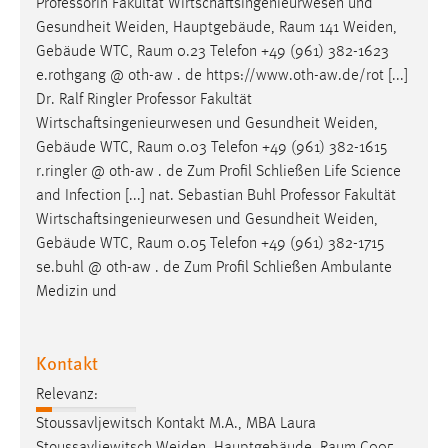
Professorin Fakultät Wirtschaftsingenieurwesen und
1 Jahr
Gesundheit Weiden, Hauptgebäude,
Raum
141 Weiden,
Gebäude WTC,
Raum
0.23 Telefon +49 (961) 382-1623
Performance
e.rothgang @ oth-aw . de https://www.oth-aw.de/rot [...]
Dr. Ralf Ringler Professor Fakultät
Name:
Wirtschaftsingenieurwesen und Gesundheit Weiden,
staticfilecache
Gebäude WTC,
Raum
0.03 Telefon +49 (961) 382-1615
r.ringler @ oth-aw . de Zum Profil Schließen Life Science
Zweck:
and Infection [...] nat. Sebastian Buhl Professor Fakultät
Für performante Seitenauslieferung wird in diesem Cookie
gespeichert, ob man eingeloggt ist.
Wirtschaftsingenieurwesen und Gesundheit Weiden,
Gebäude WTC,
Raum
0.05 Telefon +49 (961) 382-1715
se.buhl @ oth-aw . de Zum Profil Schließen Ambulante
Sprachpräferenz
Medizin und
Name:
site-language-preference
Kontakt
Zweck:
Relevanz:
Das Cookie speichert die gewählte Sprache der Website.
Stoussavljewitsch Kontakt M.A., MBA Laura
Cookie Laufzeit: