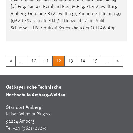
[...] Eng. Kontakt Bernhard Eckl, M.Eng. EDV Verwaltung
Amberg, Gebäude B (Verwaltung),
Raum
012 Telefon +49
(9621) 482-3192 b.eckl @ oth-aw . de Zum Profil
Schließen TÜV-Zertifikat Screenshots der OTH AW App
«
....
10
11
12
13
14
15
....
»
Ostbayerische Technische
Hochschule Amberg-Weiden
Standort Amberg
Kaiser-Wilhelm-Ring 23
92224 Amberg
Tel
+49 (9621) 482-0