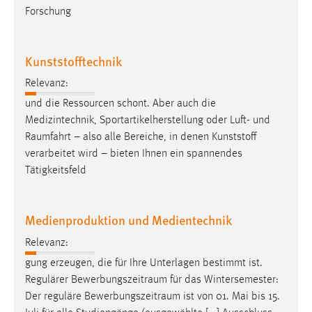
Forschung
Cookie Laufzeit:
Max. 13 Monate
Kunststofftechnik
Relevanz:
MARKETING
und die Ressourcen schont. Aber auch die
Marketing Cookies werden von Drittanbietern
Medizintechnik, Sportartikelherstellung oder Luft- und
verwendet, um personalisierte Werbung anzuzeigen.
Raumfahrt
– also alle Bereiche, in denen Kunststoff
Sie tun dies, indem sie Besucher über Websites
verarbeitet wird – bieten Ihnen ein spannendes
hinweg verfolgen.
Tätigkeitsfeld
Google Ads
Medienproduktion und Medientechnik
Name:
Relevanz:
_gcl_au
gung erzeugen, die für Ihre Unterlagen bestimmt ist.
Anbieter:
Regulärer
Bewerbungszeitraum
für das Wintersemester:
Google Ireland Limited
Der reguläre
Bewerbungszeitraum
ist von 01. Mai bis 15.
Zweck: