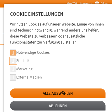
Zum Hauptinhalt springen
MyOTH
Kontakt
DE
COOKIE EINSTELLUNGEN
SUCHE
Wir nutzen Cookies auf unserer Website. Einige von ihnen
sind technisch notwendig, während andere uns helfen,
diese Website zu verbessern oder zusätzliche
JETZT BEWERBEN
Funktionalitäten zur Verfügung zu stellen.
Notwendige Cookies
SUCHE
Statistik
Marketing
FILTER
Externe Medien
Typ
ALLE AUSWÄHLEN
Erstellungsdatum
ABLEHNEN