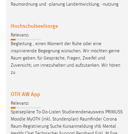
Raumordnung
und -planung Landentwicklung, -nutzung
Hochschulseelsorge
Relevanz:
Begleitung , einen Moment der Ruhe oder eine
inspirierende Begegnung wünschen. Wir möchten gerne
Raum
geben: für Gespräche, Fragen, Zweifel und
Zuversicht; um innezuhalten und aufzutanken. Wir hören
zu
OTH AW App
Relevanz:
Speisepläne To-Do-Listen Studierendenausweis PRIMUSS
Moodle MyOTH (inkl. Stundenplan)
Raumfinder
Corona
Raum-Registrierung
Suche Kursanmeldung vhb Mental
Health Chat Technischer Support Bernhard Eckl, M.Eng