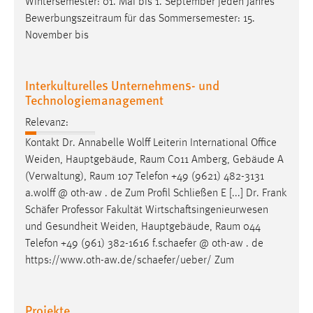
Wintersemester: 01. Mai bis 1. September jeden Jahres
Bewerbungszeitraum
für das Sommersemester: 15.
November bis
Interkulturelles Unternehmens- und
Technologiemanagement
Relevanz:
Kontakt Dr. Annabelle Wolff Leiterin International Office
Weiden, Hauptgebäude,
Raum
C011 Amberg, Gebäude A
(Verwaltung),
Raum
107 Telefon +49 (9621) 482-3131
a.wolff @ oth-aw . de Zum Profil Schließen E [...] Dr. Frank
Schäfer Professor Fakultät Wirtschaftsingenieurwesen
und Gesundheit Weiden, Hauptgebäude,
Raum
044
Telefon +49 (961) 382-1616 f.schaefer @ oth-aw . de
https://www.oth-aw.de/schaefer/ueber/ Zum
Projekte