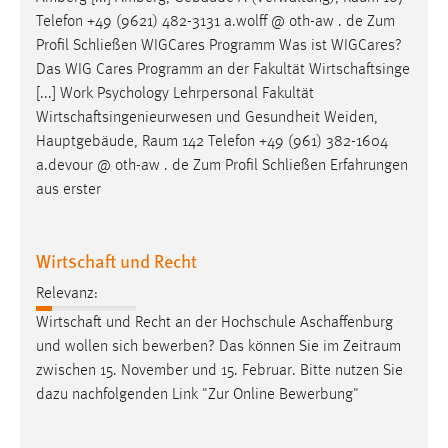
EXTERNE MEDIEN
Telefon +49 (9621) 482-3131 a.wolff @ oth-aw . de Zum
Um Inhalte von Videoplattformen und Social Media
Profil Schließen WIGCares Programm Was ist WIGCares?
Plattformen anzeigen zu können, werden von diesen
Das WIG Cares Programm an der Fakultät Wirtschaftsinge
externen Medien Cookies gesetzt.
[...] Work Psychology Lehrpersonal Fakultät
Wirtschaftsingenieurwesen und Gesundheit Weiden,
YouTube
Hauptgebäude,
Raum
142 Telefon +49 (961) 382-1604
a.devour @ oth-aw . de Zum Profil Schließen Erfahrungen
aus erster
Vimeo
Wirtschaft und Recht
Relevanz:
Wirtschaft und Recht an der Hochschule Aschaffenburg
und wollen sich bewerben? Das können Sie im
Zeitraum
zwischen 15. November und 15. Februar. Bitte nutzen Sie
dazu nachfolgenden Link "Zur Online Bewerbung"