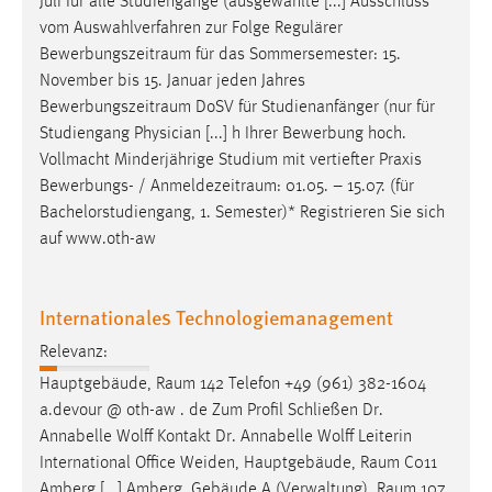
Juli für alle Studiengänge (ausgewählte [...] Ausschluss
Conversion-Tracking
vom Auswahlverfahren zur Folge Regulärer
Bewerbungszeitraum
für das Sommersemester: 15.
Cookie Laufzeit:
November bis 15. Januar jeden Jahres
3 Monate
Bewerbungszeitraum
DoSV für Studienanfänger (nur für
Studiengang Physician [...] h Ihrer Bewerbung hoch.
Facebook Pixel
Vollmacht Minderjährige Studium mit vertiefter Praxis
Bewerbungs- /
Anmeldezeitraum
: 01.05. – 15.07. (für
Name:
Bachelorstudiengang, 1. Semester)* Registrieren Sie sich
_fbp
auf www.oth-aw
Anbieter:
Facebook
Internationales Technologiemanagement
Zweck:
Conversion-Tracking
Relevanz:
Hauptgebäude,
Raum
142 Telefon +49 (961) 382-1604
Cookie Laufzeit:
a.devour @ oth-aw . de Zum Profil Schließen Dr.
3 Monate
Annabelle Wolff Kontakt Dr. Annabelle Wolff Leiterin
International Office Weiden, Hauptgebäude,
Raum
C011
Amberg [...] Amberg, Gebäude A (Verwaltung),
Raum
107