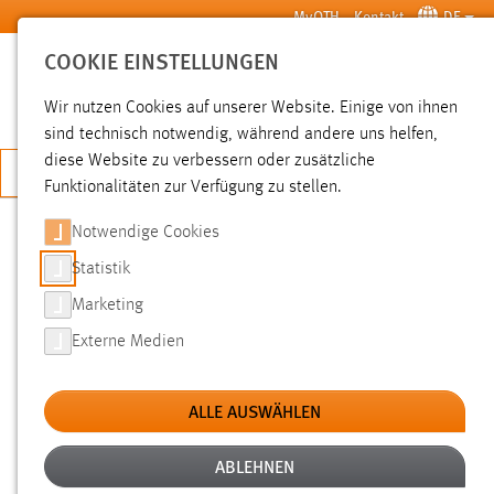
Zum Hauptinhalt springen
MyOTH
Kontakt
DE
COOKIE EINSTELLUNGEN
SUCHE
Wir nutzen Cookies auf unserer Website. Einige von ihnen
sind technisch notwendig, während andere uns helfen,
diese Website zu verbessern oder zusätzliche
JETZT BEWERBEN
Funktionalitäten zur Verfügung zu stellen.
Notwendige Cookies
SUCHE
Statistik
Marketing
FILTER
Externe Medien
Typ
ALLE AUSWÄHLEN
Erstellungsdatum
ABLEHNEN