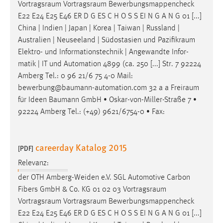
Vortragsraum
Vortragsraum
Bewerbungsmappencheck
E22 E24 E25 E46 ER D G ES C H O S S EI N G A N G 01 [...]
China | Indien | Japan | Korea | Taiwan | Russland |
Australien | Neuseeland | Südostasien und
Pazifikraum
Elektro- und Informationstechnik | Angewandte Infor-
matik | IT und Automation 4899 (ca. 250 [...] Str. 7 92224
Amberg Tel.: 0 96 21/6 75 4-0 Mail:
bewerbung@baumann-automation.com 32 a a
Freiraum
für Ideen Baumann GmbH • Oskar-von-Miller-Straße 7 •
92224 Amberg Tel.: (+49) 9621/6754-0 • Fax:
careerday Katalog 2015
[PDF]
Relevanz:
der OTH Amberg-Weiden e.V. SGL Automotive Carbon
Fibers GmbH & Co. KG 01 02 03
Vortragsraum
Vortragsraum
Vortragsraum
Bewerbungsmappencheck
E22 E24 E25 E46 ER D G ES C H O S S EI N G A N G 01 [...]