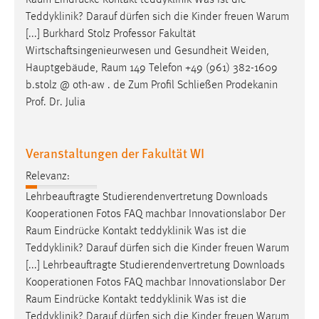
Raum
Eindrücke Kontakt teddyklinik Was ist die
30 Tage
Teddyklinik? Darauf dürfen sich die Kinder freuen Warum
[...] Burkhard Stolz Professor Fakultät
Chat
Wirtschaftsingenieurwesen und Gesundheit Weiden,
Hauptgebäude,
Raum
149 Telefon +49 (961) 382-1609
Name:
b.stolz @ oth-aw . de Zum Profil Schließen Prodekanin
MibewSessionID, MIBEW_UserID, mibew_locale, mibew-
Prof. Dr. Julia
chat-frame-style-5e9dbeb1811c0446
Zweck:
Wird benötigt um die Chatfunktion nutzen zu können.
Veranstaltungen der Fakultät WI
Cookie Laufzeit:
Relevanz:
MibewSessionID, mibew-chat-frame-style-
Lehrbeauftragte Studierendenvertretung Downloads
5e9dbeb1811c0446 = Sitzungslaufzeit, mibew_locale = 3
Kooperationen Fotos FAQ machbar Innovationslabor Der
Jahre, MIBEW_UserID = 1 Jahr
Raum
Eindrücke Kontakt teddyklinik Was ist die
Teddyklinik? Darauf dürfen sich die Kinder freuen Warum
Login
[...] Lehrbeauftragte Studierendenvertretung Downloads
Kooperationen Fotos FAQ machbar Innovationslabor Der
Name:
Raum
Eindrücke Kontakt teddyklinik Was ist die
fe_user, be_user, be_lastLoginProvider
Teddyklinik? Darauf dürfen sich die Kinder freuen Warum