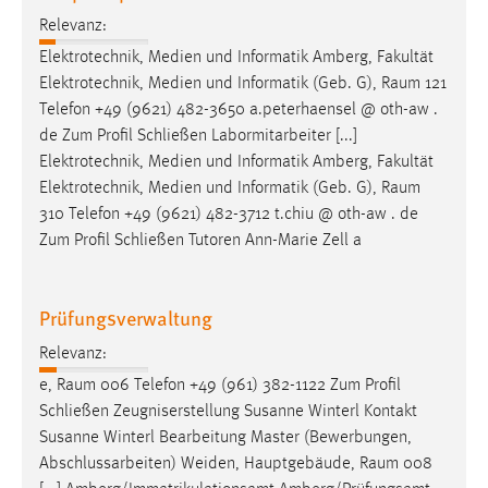
Relevanz:
Cookie Laufzeit:
Elektrotechnik, Medien und Informatik Amberg, Fakultät
Max. 13 Monate
Elektrotechnik, Medien und Informatik (Geb. G),
Raum
121
Telefon +49 (9621) 482-3650 a.peterhaensel @ oth-aw .
de Zum Profil Schließen Labormitarbeiter [...]
MARKETING
Elektrotechnik, Medien und Informatik Amberg, Fakultät
Marketing Cookies werden von Drittanbietern
Elektrotechnik, Medien und Informatik (Geb. G),
Raum
verwendet, um personalisierte Werbung anzuzeigen.
310 Telefon +49 (9621) 482-3712 t.chiu @ oth-aw . de
Sie tun dies, indem sie Besucher über Websites
Zum Profil Schließen Tutoren Ann-Marie Zell a
hinweg verfolgen.
Google Ads
Prüfungsverwaltung
Relevanz:
Name:
_gcl_au
e,
Raum
006 Telefon +49 (961) 382-1122 Zum Profil
Schließen Zeugniserstellung Susanne Winterl Kontakt
Anbieter:
Susanne Winterl Bearbeitung Master (Bewerbungen,
Google Ireland Limited
Abschlussarbeiten) Weiden, Hauptgebäude,
Raum
008
Zweck: