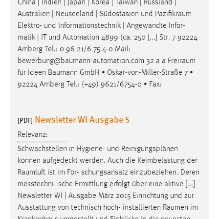
China | Indien | Japan | Korea | Taiwan | Russland |
Australien | Neuseeland | Südostasien und
Pazifikraum
Elektro- und Informationstechnik | Angewandte Infor-
matik | IT und Automation 4899 (ca. 250 [...] Str. 7 92224
Amberg Tel.: 0 96 21/6 75 4-0 Mail:
bewerbung@baumann-automation.com 32 a a
Freiraum
für Ideen Baumann GmbH • Oskar-von-Miller-Straße 7 •
92224 Amberg Tel.: (+49) 9621/6754-0 • Fax:
Newsletter WI Ausgabe 5
[PDF]
Relevanz:
Schwachstellen in Hygiene- und Reinigungsplänen
können aufgedeckt werden. Auch die Keimbelastung der
Raumluft
ist im For- schungsansatz einzubeziehen. Deren
messtechni- sche Ermittlung erfolgt über eine aktive [...]
Newsletter WI | Ausgabe März 2015 Einrichtung und zur
Ausstattung von technisch hoch- installierten
Räumen
im