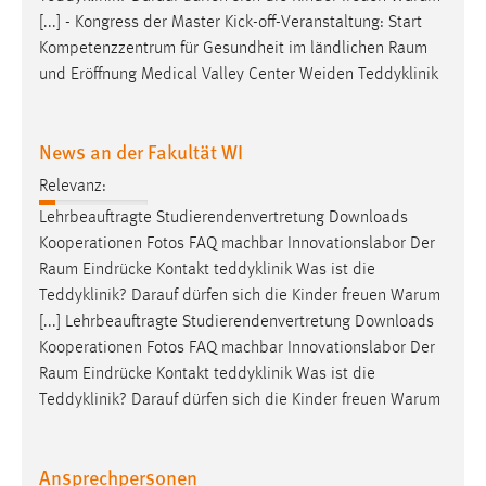
Zweck:
[...] - Kongress der Master Kick-off-Veranstaltung: Start
Dieser Cookie ist notwendig um sich an der Website
Kompetenzzentrum für Gesundheit im ländlichen
Raum
einloggen zu können.
und Eröffnung Medical Valley Center Weiden Teddyklinik
Cookie Laufzeit:
24 Stunden
News an der Fakultät WI
Relevanz:
STATISTIK
Lehrbeauftragte Studierendenvertretung Downloads
Kooperationen Fotos FAQ machbar Innovationslabor Der
Statistik Cookies erfassen Informationen anonym.
Raum
Eindrücke Kontakt teddyklinik Was ist die
Diese Informationen helfen uns zu verstehen, wie
Teddyklinik? Darauf dürfen sich die Kinder freuen Warum
unsere Besucher unsere Website nutzen.
[...] Lehrbeauftragte Studierendenvertretung Downloads
Kooperationen Fotos FAQ machbar Innovationslabor Der
Matomo
Raum
Eindrücke Kontakt teddyklinik Was ist die
Name:
Teddyklinik? Darauf dürfen sich die Kinder freuen Warum
_pk_ref, _pk_cvar, _pk_id, _pk_ses
Zweck:
Ansprechpersonen
Zugriffsstatistik