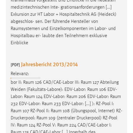
Krankenhaus vorgestellt und Einblicke in die neuesten
medizintechnischen Inte- grationsanforderungen [...]
Exkursion zur HT Labor + Hospitaltechnik AG (Heideck)
abgeschlos- sen. Der führende Hersteller von
Raumsystemen
und Einzelkomponenten im Labor- und
Hospitalbau er- laubte den Teilnehmern exklusive
Einblicke
Jahresbericht 2013/2014
[PDF]
Relevanz:
bor II:
Raum
126 CAD/CAE-Labor III:
Raum
127 Abteilung
Weiden (Fakultäts-Labore): EDV-Labor:
Raum
106 EDV-
Labor:
Raum
124 EDV-Labor:
Raum
206 EDV-Labor:
Raum
232 EDV-Labor:
Raum
233 EDV-Labor: [...] ): RZ-Pool I:
Raum
107 RZ-Pool II:
Raum
108 (Übungspool, Internet) RZ-
Druckerpool:
Raum
109 (zentraler Druckerpool) RZ-Pool
IV:
Raum
124 RZ-Pool V:
Raum
224 CAD/CAE-Labor I:
Raum
125 CAD/CAE-Labor [...] Innerhalb des