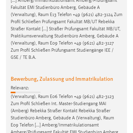
[...] Amberg/Immatrikulationsamt Amberg/Prüfungsamt
Conversion-Tracking
Fakultät EMI Studienbüro Amberg, Gebäude A
(Verwaltung),
Raum
E13 Telefon +49 (9621) 482-3124 Zum
Cookie Laufzeit:
Profil Schließen Prüfungsamt Fakultät MB/UT Rebekka
3 Monate
Straßer Kontakt [...] Straßer Prüfungsamt Fakultät MB/UT,
Praktikumsverwaltung Studienbüro Amberg, Gebäude A
Facebook Pixel
(Verwaltung),
Raum
E09 Telefon +49 (9621) 482-3127
Zum Profil Schließen Prüfungsamt Studiengänge IEE /
Name:
GSE / TE B.A.
_fbp
Anbieter:
Facebook
Bewerbung, Zulassung und Immatrikulation
Zweck:
Relevanz:
Conversion-Tracking
(Verwaltung),
Raum
E06 Telefon +49 (9621) 482-3123
Zum Profil Schließen Int. Master-Studiengang MAI
Cookie Laufzeit:
(Amberg) Rebekka Straßer Kontakt Rebekka Straßer
3 Monate
Studienbüro Amberg, Gebäude A (Verwaltung),
Raum
E09 Telefon [...] Amberg/Immatrikulationsamt
Amberg/Prüfungsamt Fakultät EMI Studienbüro Amberg,