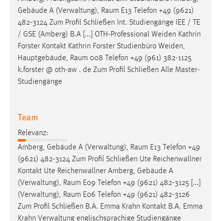
EXTERNE MEDIEN
Gebäude A (Verwaltung),
Raum
E13 Telefon +49 (9621)
Um Inhalte von Videoplattformen und Social Media
482-3124 Zum Profil Schließen Int. Studiengänge IEE / TE
Plattformen anzeigen zu können, werden von diesen
/ GSE (Amberg) B.A [...] OTH-Professional Weiden Kathrin
externen Medien Cookies gesetzt.
Forster Kontakt Kathrin Forster Studienbüro Weiden,
Hauptgebäude,
Raum
008 Telefon +49 (961) 382-1125
YouTube
k.forster @ oth-aw . de Zum Profil Schließen Alle Master-
Studiengänge
Vimeo
Team
Relevanz:
Amberg, Gebäude A (Verwaltung),
Raum
E13 Telefon +49
(9621) 482-3124 Zum Profil Schließen Ute Reichenwallner
Kontakt Ute Reichenwallner Amberg, Gebäude A
(Verwaltung),
Raum
E09 Telefon +49 (9621) 482-3125 [...]
(Verwaltung),
Raum
E06 Telefon +49 (9621) 482-3126
Zum Profil Schließen B.A. Emma Krahn Kontakt B.A. Emma
Krahn Verwaltung englischsprachige Studiengänge