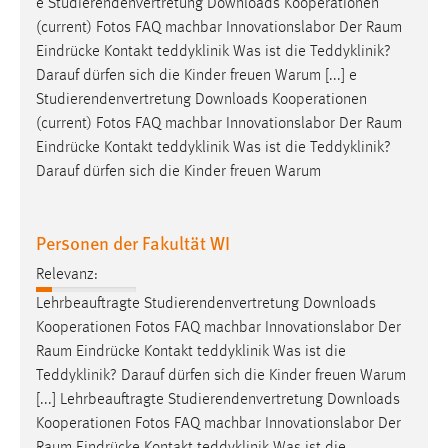
e Studierendenvertretung Downloads Kooperationen
1 Jahr
(current) Fotos FAQ machbar Innovationslabor Der
Raum
Eindrücke Kontakt teddyklinik Was ist die Teddyklinik?
Performance
Darauf dürfen sich die Kinder freuen Warum [...] e
Studierendenvertretung Downloads Kooperationen
Name:
(current) Fotos FAQ machbar Innovationslabor Der
Raum
staticfilecache
Eindrücke Kontakt teddyklinik Was ist die Teddyklinik?
Darauf dürfen sich die Kinder freuen Warum
Zweck:
Für performante Seitenauslieferung wird in diesem Cookie
gespeichert, ob man eingeloggt ist.
Personen der Fakultät WI
Sprachpräferenz
Relevanz:
Lehrbeauftragte Studierendenvertretung Downloads
Name:
Kooperationen Fotos FAQ machbar Innovationslabor Der
site-language-preference
Raum
Eindrücke Kontakt teddyklinik Was ist die
Zweck:
Teddyklinik? Darauf dürfen sich die Kinder freuen Warum
Das Cookie speichert die gewählte Sprache der Website.
[...] Lehrbeauftragte Studierendenvertretung Downloads
Kooperationen Fotos FAQ machbar Innovationslabor Der
Cookie Laufzeit: