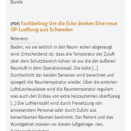
Bunde
Fachbeitrag Um die Ecke denken Eine neue
[PDF]
OP-Lueftung aus Schweden
Relevanz:
Boden, wo sie seitlich in den
Raum
- ecken abgesaugt
wird. Entscheidend ist, dass die Temperatur der Zuluft
über dem Schutzbereich küh1er ist a1s die der äußeren
Raumluft
in dem Operationssaal. Die kalte [...]
Durchschnitt der beiden Sensoren wird berechnet und
spiegelt die
Raumtemperatur
wieder. Über die extemen
Luftduschauslässe wird die
Raumtemperatur
reguliert
was auch den Einbau von extra Heizsystemen überflüssig
[...] Die Luftkeimzahl wird durch Freisetzung von
anwesendem Personal oder durch Zufuhr aus
benachbarten
Räumen
bestimmt. Der Patient und das
Wundgebiet müssen vor diesen luftgetrage- nen,