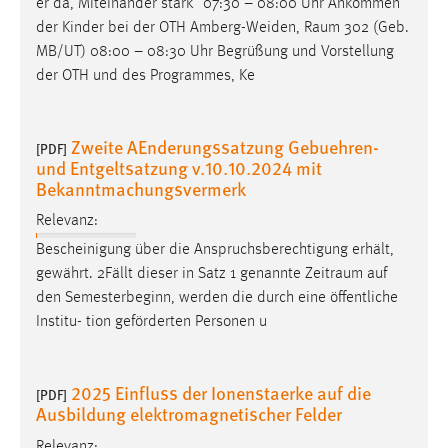
er da, Miteinander stark“ 07:30 – 08:00 Uhr Ankommen
1 Jahr
der Kinder bei der OTH Amberg-Weiden,
Raum
302 (Geb.
MB/UT) 08:00 – 08:30 Uhr Begrüßung und Vorstellung
Performance
der OTH und des Programmes, Ke
Name:
staticfilecache
Zweite AEnderungssatzung Gebuehren-
[PDF]
und Entgeltsatzung v.10.10.2024 mit
Zweck:
Bekanntmachungsvermerk
Für performante Seitenauslieferung wird in diesem Cookie
gespeichert, ob man eingeloggt ist.
Relevanz:
Bescheinigung über die Anspruchsberechtigung erhält,
Sprachpräferenz
gewährt. 2Fällt dieser in Satz 1 genannte
Zeitraum
auf
den Semesterbeginn, werden die durch eine öffentliche
Name:
Institu- tion geförderten Personen u
site-language-preference
Zweck:
2025 Einfluss der Ionenstaerke auf die
[PDF]
Das Cookie speichert die gewählte Sprache der Website.
Ausbildung elektromagnetischer Felder
Cookie Laufzeit:
Relevanz: