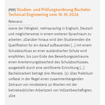
Conversion-Tracking
Studien- und Prüfungsordnung Bachelor
[PDF]
Technical Engineering vom 10.10.2024
Cookie Laufzeit:
3 Monate
Relevanz:
sowie der Fähigkeit, mehrsprachig in Englisch, Deutsch
Facebook Pixel
und möglicherweise in einem weiteren
Sprachraum
zu
arbeiten. 2Darüber hinaus wird den Studierenden die
Name:
Qualifikation für ein darauf aufbauendes [...] mit einem
_fbp
Schulabschluss an einer ausländischen Schule wird
Anbieter:
empfohlen, bis zum Ende des
Bewerbungszeitraums
Facebook
einen Anerkennungsbescheid des Schulabschlusses,
ausgestellt durch eine zertifizierte Einrichtung [...]
Zweck:
Bachelorarbeit beträgt drei Monate. (2) 1Das Praktikum
Conversion-Tracking
umfasst in der Regel einen zusammenhängenden
Cookie Laufzeit:
Zeitraum
von mindestens 20 Wochen mit der
3 Monate
betriebsüblichen Arbeitszeit von Vollzeitbeschäftigten.
2Die