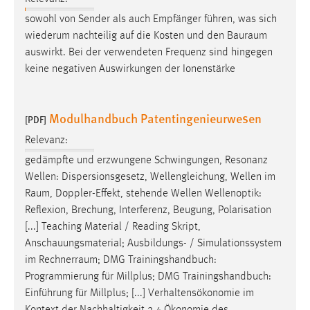
30 Tage
sowohl von Sender als auch Empfänger führen, was sich
wiederum nachteilig auf die Kosten und den
Bauraum
Chat
auswirkt. Bei der verwendeten Frequenz sind hingegen
keine negativen Auswirkungen der Ionenstärke
Name:
MibewSessionID, MIBEW_UserID, mibew_locale, mibew-
chat-frame-style-5e9dbeb1811c0446
Modulhandbuch Patentingenieurwesen
[PDF]
Zweck:
Relevanz:
Wird benötigt um die Chatfunktion nutzen zu können.
gedämpfte und erzwungene Schwingungen, Resonanz
Cookie Laufzeit:
Wellen: Dispersionsgesetz, Wellengleichung, Wellen im
MibewSessionID, mibew-chat-frame-style-
Raum
, Doppler-Effekt, stehende Wellen Wellenoptik:
5e9dbeb1811c0446 = Sitzungslaufzeit, mibew_locale = 3
Reflexion, Brechung, Interferenz, Beugung, Polarisation
Jahre, MIBEW_UserID = 1 Jahr
[...] Teaching Material / Reading Skript,
Anschauungsmaterial; Ausbildungs- / Simulationssystem
Login
im
Rechnerraum
; DMG Trainingshandbuch:
Programmierung für Millplus; DMG Trainingshandbuch:
Name:
Einführung für Millplus; [...] Verhaltensökonomie im
fe_user, be_user, be_lastLoginProvider