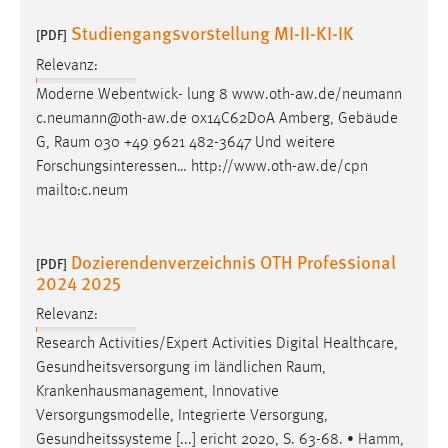
EXTERNE MEDIEN
Studiengangsvorstellung MI-II-KI-IK
[PDF]
Um Inhalte von Videoplattformen und Social Media
Plattformen anzeigen zu können, werden von diesen
Relevanz:
externen Medien Cookies gesetzt.
Moderne Webentwick- lung 8 www.oth-aw.de/neumann
c.neumann@oth-aw.de 0x14C62D0A Amberg, Gebäude
YouTube
G,
Raum
030 +49 9621 482-3647 Und weitere
Forschungsinteressen… http://www.oth-aw.de/cpn
mailto:c.neum
Vimeo
Dozierendenverzeichnis OTH Professional
[PDF]
2024 2025
Relevanz:
Research Activities/Expert Activities Digital Healthcare,
Gesundheitsversorgung im ländlichen
Raum
,
Krankenhausmanagement, Innovative
Versorgungsmodelle, Integrierte Versorgung,
Gesundheitssysteme [...] ericht 2020, S. 63-68. • Hamm,