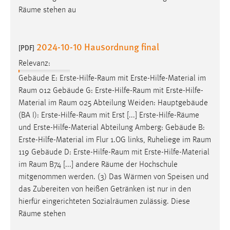
Räume
stehen au
Cookie Laufzeit:
Max. 13 Monate
2024-10-10 Hausordnung final
[PDF]
Relevanz:
MARKETING
Gebäude E:
Erste-Hilfe-Raum
mit Erste-Hilfe-Material im
Marketing Cookies werden von Drittanbietern
Raum
012 Gebäude G:
Erste-Hilfe-Raum
mit Erste-Hilfe-
verwendet, um personalisierte Werbung anzuzeigen.
Material im
Raum
025 Abteilung Weiden: Hauptgebäude
Sie tun dies, indem sie Besucher über Websites
(BA I):
Erste-Hilfe-Raum
mit Erst [...] Erste-Hilfe-
Räume
hinweg verfolgen.
und Erste-Hilfe-Material Abteilung Amberg: Gebäude B:
Erste-Hilfe-Material im Flur 1.OG links, Ruheliege im
Raum
Google Ads
119 Gebäude D:
Erste-Hilfe-Raum
mit Erste-Hilfe-Material
im
Raum
B74 [...] andere
Räume
der Hochschule
Name:
mitgenommen werden. (3) Das Wärmen von Speisen und
_gcl_au
das Zubereiten von heißen Getränken ist nur in den
Anbieter:
hierfür eingerichteten Sozialräumen zulässig. Diese
Google Ireland Limited
Räume
stehen
Zweck: