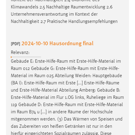
Kontext der Nachhaltigkeit 2.4 Ökonomie des
Zweck:
Klimawandels 2.5 Nachhaltige
Raumentwicklung
2.6
Dieser Cookie ist notwendig um sich an der Website
Unternehmensverantwortung im Kontext der
einloggen zu können.
Nachhaltigkeit 2.7 Praktische Handlungsempfehlungen
Cookie Laufzeit:
24 Stunden
2024-10-10 Hausordnung final
[PDF]
Relevanz:
STATISTIK
Gebäude E:
Erste-Hilfe-Raum
mit Erste-Hilfe-Material im
Raum
012 Gebäude G:
Erste-Hilfe-Raum
mit Erste-Hilfe-
Statistik Cookies erfassen Informationen anonym.
Material im
Raum
025 Abteilung Weiden: Hauptgebäude
Diese Informationen helfen uns zu verstehen, wie
(BA I):
Erste-Hilfe-Raum
mit Erste [...] Erste-Hilfe-
Räume
unsere Besucher unsere Website nutzen.
und Erste-Hilfe-Material Abteilung Amberg: Gebäude B:
Matomo
Erste-Hilfe-Material im Flur 1.OG links, Ruheliege im
Raum
119 Gebäude D:
Erste-Hilfe-Raum
mit Erste-Hilfe-Material
Name:
im
Raum
B74 u [...] in andere
Räume
der Hochschule
_pk_ref, _pk_cvar, _pk_id, _pk_ses
mitgenommen werden. (3) Das Wärmen von Speisen und
das Zubereiten von heißen Getränken ist nur in den
Zweck:
hierfür eingerichteten Sozialräumen zulässig. Diese
Zugriffsstatistik