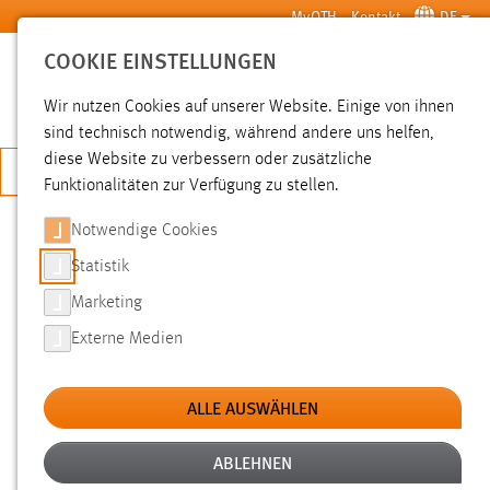
Zum Hauptinhalt springen
MyOTH
Kontakt
DE
COOKIE EINSTELLUNGEN
SUCHE
Wir nutzen Cookies auf unserer Website. Einige von ihnen
sind technisch notwendig, während andere uns helfen,
diese Website zu verbessern oder zusätzliche
JETZT BEWERBEN
Funktionalitäten zur Verfügung zu stellen.
Notwendige Cookies
SUCHE
Statistik
Marketing
FILTER
Externe Medien
Typ
ALLE AUSWÄHLEN
Erstellungsdatum
ABLEHNEN