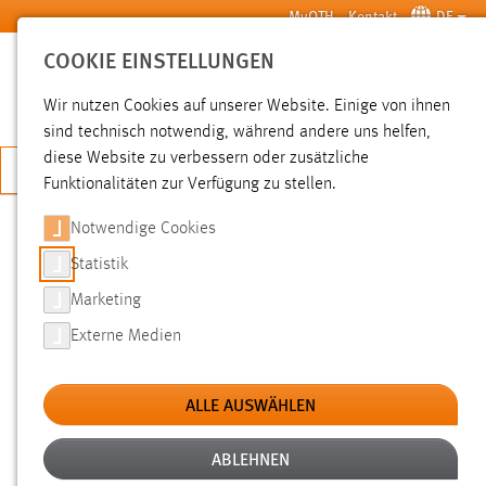
Zum Hauptinhalt springen
MyOTH
Kontakt
DE
COOKIE EINSTELLUNGEN
SUCHE
Wir nutzen Cookies auf unserer Website. Einige von ihnen
sind technisch notwendig, während andere uns helfen,
diese Website zu verbessern oder zusätzliche
JETZT BEWERBEN
Funktionalitäten zur Verfügung zu stellen.
Notwendige Cookies
SUCHE
Statistik
Marketing
FILTER
Externe Medien
Typ
ALLE AUSWÄHLEN
Erstellungsdatum
ABLEHNEN