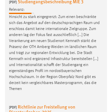
Studiengangsbeschreibung MIE 3
[PDF]
Conversion-Tracking
Relevanz:
Cookie Laufzeit:
Hinsicht zu stark eingegrenzt: Zum einen beschränkte
3 Monate
sich das Angebot auf den deutschsprachigen
Raum
und
erschloss damit keine internationale Zielgruppe. Zum
Facebook Pixel
anderen lag der Fokus fast ausschließlich [...] Die
Verankerung am neuen Studienort Kemnath stärkt die
Name:
Präsenz der OTH Amberg-Weiden im ländlichen
Raum
_fbp
und trägt zur regionalen Entwicklung bei. Die Stadt
Kemnath wird ergänzend Infrastruktur bereitstellen [...]
Anbieter:
Facebook
und Internationalität schafft der Studiengang ein
eigenständiges Profil im nordostbayerischen
Zweck:
Hochschulraum
. In der Region Oberpfalz Nord gibt es
Conversion-Tracking
derzeit kein vergleichbares Masterprogramm, das die
Cookie Laufzeit:
Themen
3 Monate
Richtlinie zur Freistellung von
[PDF]
Dienstaufgaben-2025