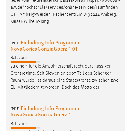
leben/online-dienste/schwarzes-brett/
https://www.oth-
aw.de/hochschule/services/online-services/raumfinder
/
OTH Amberg-Weiden, Rechenzentrum D-92224 Amberg,
Kaiser-Wilhelm-Ring
Einladung Info Programm
[PDF]
NovaGoricaGoriziaGoerz-1 01
Relevanz:
zu einem für die Anwohnerschaft recht durchlässigen
Grenzregime. Seit Slowenien 2007 Teil des
Schengen-
Raum
wurde, ist daraus eine Staatsgrenze zwischen zwei
EU-Mitgliedern geworden. Doch das Motto der
Einladung Info Programm
[PDF]
NovaGoricaGoriziaGoerz-1
Relevanz: