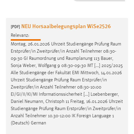
1 Jahr
Performance
NEU Horsaalbelegungsplan WiSe2526
[PDF]
Name:
Relevanz:
staticfilecache
Montag, 26.01.2026 Uhrzeit Studiengänge Prüfung
Raum
Erstprüfer/in Zweitprüfer/in Anzahl Teilnehmer 08:30-
Zweck:
09:30 GI
Raumordnung
und
Raumplanung
113 Bauer,
Für performante Seitenauslieferung wird in diesem Cookie
gespeichert, ob man eingeloggt ist.
Sonja Weber, Wolfgang 9 08:30-09:30 MT [...] 2025/2025
Alle Studiengänge der Fakultät EMI Mittwoch, 14.01.2026
Uhrzeit Studiengänge Prüfung
Raum
Erstprüfer/in
Sprachpräferenz
Zweitprüfer/in Anzahl Teilnehmer 08:30-10:00
Name:
EI/GI/II/KI/MI Informationssicherheit [...] Loebenberger,
site-language-preference
Daniel Neumann, Christoph 11 Freitag, 16.01.2026 Uhrzeit
Studiengänge Prüfung
Raum
Erstprüfer/in Zweitprüfer/in
Zweck:
Anzahl Teilnehmer 10.30-12:00 IK Foreign Language 1
Das Cookie speichert die gewählte Sprache der Website.
(Deutsch) German
Cookie Laufzeit: