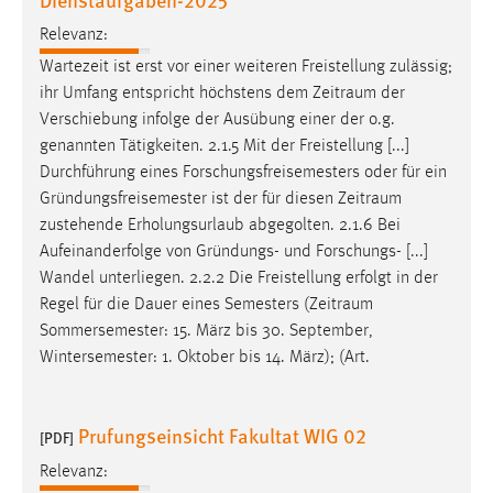
EXTERNE MEDIEN
Relevanz:
Um Inhalte von Videoplattformen und Social Media
Wartezeit ist erst vor einer weiteren Freistellung zulässig;
Plattformen anzeigen zu können, werden von diesen
ihr Umfang entspricht höchstens dem
Zeitraum
der
externen Medien Cookies gesetzt.
Verschiebung infolge der Ausübung einer der o.g.
genannten Tätigkeiten. 2.1.5 Mit der Freistellung [...]
YouTube
Durchführung eines Forschungsfreisemesters oder für ein
Gründungsfreisemester ist der für diesen
Zeitraum
Vimeo
zustehende Erholungsurlaub abgegolten. 2.1.6 Bei
Aufeinanderfolge von Gründungs- und Forschungs- [...]
Wandel unterliegen. 2.2.2 Die Freistellung erfolgt in der
Regel für die Dauer eines Semesters (
Zeitraum
Sommersemester: 15. März bis 30. September,
Wintersemester: 1. Oktober bis 14. März); (Art.
Prufungseinsicht Fakultat WIG 02
[PDF]
Relevanz: