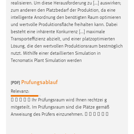
realisieren. Um diese Herausforderung zu [...] auswirken;
Cookie Laufzeit:
zum anderen den Platzbedarf der Produktion, da eine
Max. 13 Monate
intelligente Anordnung den benötigten
Raum
optimieren
und wertvolle Produktionsfläche freihalten kann. Dabei
besteht eine inhärente Konkurrenz [...] maximale
Transporteffizienz abzielt, und einer platzoptimierten
MARKETING
Lösung, die den wertvollen
Produktionsraum
bestmöglich
Marketing Cookies werden von Drittanbietern
nutzt. Mithilfe einer detaillierten Simulation in
verwendet, um personalisierte Werbung anzuzeigen.
Tecnomatix Plant Simulation werden
Sie tun dies, indem sie Besucher über Websites
hinweg verfolgen.
Prufungsablauf
[PDF]
Google Ads
Relevanz:
Name:
     Ihr
Prüfungsraum
wird Ihnen rechtzei g
_gcl_au
mitgeteilt. Im
Prüfungsraum
sind die Plätze gemäß
Anweisung des Prüfers einzunehmen.      
Anbieter:
Google Ireland Limited
Zweck: