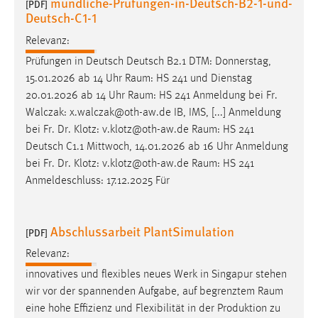
mundliche-Prufungen-in-Deutsch-B2-1-und-
[PDF]
Zweck:
Deutsch-C1-1
Dieser Cookie ist notwendig um sich an der Website
Relevanz:
einloggen zu können.
Prüfungen in Deutsch Deutsch B2.1 DTM: Donnerstag,
Cookie Laufzeit:
15.01.2026 ab 14 Uhr
Raum
: HS 241 und Dienstag
24 Stunden
20.01.2026 ab 14 Uhr
Raum
: HS 241 Anmeldung bei Fr.
Walczak: x.walczak@oth-aw.de IB, IMS, [...] Anmeldung
bei Fr. Dr. Klotz: v.klotz@oth-aw.de
Raum
: HS 241
STATISTIK
Deutsch C1.1 Mittwoch, 14.01.2026 ab 16 Uhr Anmeldung
Statistik Cookies erfassen Informationen anonym.
bei Fr. Dr. Klotz: v.klotz@oth-aw.de
Raum
: HS 241
Diese Informationen helfen uns zu verstehen, wie
Anmeldeschluss: 17.12.2025 Für
unsere Besucher unsere Website nutzen.
Abschlussarbeit PlantSimulation
Matomo
[PDF]
Relevanz:
Name:
innovatives und flexibles neues Werk in Singapur stehen
_pk_ref, _pk_cvar, _pk_id, _pk_ses
wir vor der spannenden Aufgabe, auf begrenztem
Raum
Zweck:
eine hohe Effizienz und Flexibilität in der Produktion zu
Zugriffsstatistik