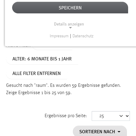
SPEICHERN
Alter
Details anzeigen
SUCHEN
Impressum
|
Datenschutz
NOTWENDIGE COOKIES
TYP: DATEIEN
Aktive Filter:
Notwendige Cookies ermöglichen grundlegende
ALTER: 6 MONATE BIS 1 JAHR
Funktionen und sind für die einwandfreie Funktion der
Website erforderlich.
ALLE FILTER ENTFERNEN
Einverständnis
Gesucht nach "raum".
Es wurden 59 Ergebnisse gefunden.
Name:
Zeige Ergebnisse 1 bis 25 von 59.
cookie_consent
Zweck:
Ergebnisse pro Seite:
Dieser Cookie speichert die ausgewählten Einverständnis-
Optionen des Benutzers
SORTIEREN NACH
Cookie Laufzeit: