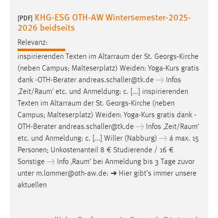
30 Tage
KHG-ESG OTH-AW Wintersemester-2025-
[PDF]
2026 beidseits
Chat
Relevanz:
Name:
inspirierenden Texten im
Altarraum
der St. Georgs-Kirche
MibewSessionID, MIBEW_UserID, mibew_locale, mibew-
(neben Campus; Malteserplatz) Weiden: Yoga-Kurs gratis
chat-frame-style-5e9dbeb1811c0446
dank -OTH-Berater andreas.schaller@tk.de → Infos
Zweck:
‚
Zeit/Raum
‘ etc. und Anmeldung: c. [...] inspirierenden
Wird benötigt um die Chatfunktion nutzen zu können.
Texten im
Altarraum
der St. Georgs-Kirche (neben
Campus; Malteserplatz) Weiden: Yoga-Kurs gratis dank -
Cookie Laufzeit:
OTH-Berater andreas.schaller@tk.de → Infos ‚
Zeit/Raum
‘
MibewSessionID, mibew-chat-frame-style-
etc. und Anmeldung: c. [...] Willer (Nabburg) → á max. 15
5e9dbeb1811c0446 = Sitzungslaufzeit, mibew_locale = 3
Jahre, MIBEW_UserID = 1 Jahr
Personen; Unkostenanteil 8 € Studierende / 16 €
Sonstige → Info ‚
Raum
‘ bei Anmeldung bis 3 Tage zuvor
unter m.lommer@oth-aw.de: ➔ Hier gibt’s immer unsere
Login
aktuellen
Name:
fe_user, be_user, be_lastLoginProvider