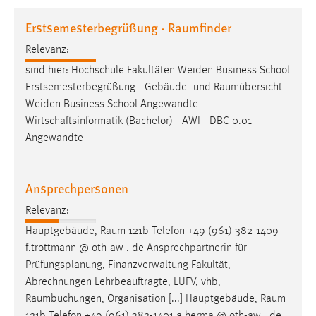
1 Jahr
Erstsemesterbegrüßung - Raumfinder
Relevanz:
Performance
sind hier: Hochschule Fakultäten Weiden Business School
Name:
Erstsemesterbegrüßung - Gebäude- und
Raumübersicht
staticfilecache
Weiden Business School Angewandte
Wirtschaftsinformatik (Bachelor) - AWI - DBC 0.01
Zweck:
Angewandte
Für performante Seitenauslieferung wird in diesem Cookie
gespeichert, ob man eingeloggt ist.
Ansprechpersonen
Sprachpräferenz
Relevanz:
Name:
Hauptgebäude,
Raum
121b Telefon +49 (961) 382-1409
site-language-preference
f.trottmann @ oth-aw . de Ansprechpartnerin für
Zweck:
Prüfungsplanung, Finanzverwaltung Fakultät,
Das Cookie speichert die gewählte Sprache der Website.
Abrechnungen Lehrbeauftragte, LUFV, vhb,
Raumbuchungen
, Organisation [...] Hauptgebäude,
Raum
Cookie Laufzeit: