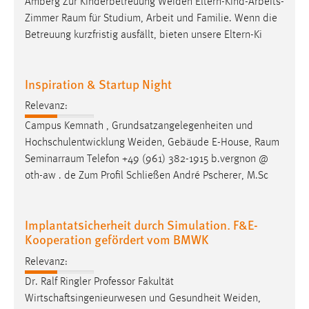
Amberg Zur Kinderbetreuung Weiden Eltern-Kind-Arbeits-
Zimmer
Raum
für Studium, Arbeit und Familie. Wenn die
Betreuung kurzfristig ausfällt, bieten unsere Eltern-Ki
Inspiration & Startup Night
Relevanz:
Campus Kemnath , Grundsatzangelegenheiten und
Hochschulentwicklung Weiden, Gebäude E-House,
Raum
Seminarraum
Telefon +49 (961) 382-1915 b.vergnon @
oth-aw . de Zum Profil Schließen André Pscherer, M.Sc
Implantatsicherheit durch Simulation. F&E-
Kooperation gefördert vom BMWK
Relevanz:
Dr. Ralf Ringler Professor Fakultät
Wirtschaftsingenieurwesen und Gesundheit Weiden,