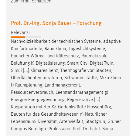
Zum Profil Schließen
Conversion-Tracking
Cookie Laufzeit:
Prof. Dr.-Ing. Sonja Bauer – Forschung
3 Monate
Relevanz:
Facebook Pixel
Nachvollziehbarkeit der technischen Systeme, adaptive
Komfortmodelle,
Raumklima
, Tageslichtsysteme,
Name:
baulicher Wärme- und Kälteschutz,
Raumakustik
,
_fbp
Belüftung k) Digitalisierung: Smart City, Digital Twin,
Simul [...] Klimaresilienz, Thermografie von Städten,
Anbieter:
Oberflächentemperaturen, Schwammstädte, Mikroklima
Facebook
f)
Raumplanung
: Landmanagement,
Zweck:
Ressourcenverbrauch, Leerstandsmanagement g)
Conversion-Tracking
Energie: Energiegewinnung, Regenerative [...]
Kooperation mit der KZ-Gedenkstädte Flossenbürg,
Cookie Laufzeit:
Bauten für das Gesundheitswesen n) Natürlicher
3 Monate
Lebensraum
: Diversität, Artenvielfalt, Stadtgrün, Grüner
Campus Beteiligte Professuren Prof. Dr. habil. Sonja