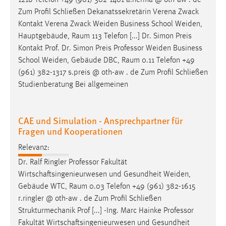
121b Telefon +49 (961) 382-1401 a.herma @ oth-aw . de
30 Tage
Zum Profil Schließen Dekanatssekretärin Verena Zwack
Kontakt Verena Zwack Weiden Business School Weiden,
Chat
Hauptgebäude,
Raum
113 Telefon [...] Dr. Simon Preis
Kontakt Prof. Dr. Simon Preis Professor Weiden Business
Name:
School Weiden, Gebäude DBC,
Raum
0.11 Telefon +49
MibewSessionID, MIBEW_UserID, mibew_locale, mibew-
(961) 382-1317 s.preis @ oth-aw . de Zum Profil Schließen
chat-frame-style-5e9dbeb1811c0446
Studienberatung Bei allgemeinen
Zweck:
Wird benötigt um die Chatfunktion nutzen zu können.
CAE und Simulation - Ansprechpartner für
Cookie Laufzeit:
Fragen und Kooperationen
MibewSessionID, mibew-chat-frame-style-
5e9dbeb1811c0446 = Sitzungslaufzeit, mibew_locale = 3
Relevanz:
Jahre, MIBEW_UserID = 1 Jahr
Dr. Ralf Ringler Professor Fakultät
Wirtschaftsingenieurwesen und Gesundheit Weiden,
Login
Gebäude WTC,
Raum
0.03 Telefon +49 (961) 382-1615
r.ringler @ oth-aw . de Zum Profil Schließen
Name:
Strukturmechanik Prof [...] -Ing. Marc Hainke Professor
fe_user, be_user, be_lastLoginProvider
Fakultät Wirtschaftsingenieurwesen und Gesundheit