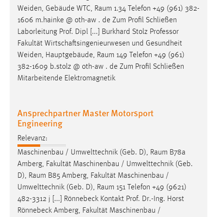
Zweck:
Weiden, Gebäude WTC,
Raum
1.34 Telefon +49 (961) 382-
Dieser Cookie ist notwendig um sich an der Website
1606 m.hainke @ oth-aw . de Zum Profil Schließen
einloggen zu können.
Laborleitung Prof. Dipl [...] Burkhard Stolz Professor
Fakultät Wirtschaftsingenieurwesen und Gesundheit
Cookie Laufzeit:
Weiden, Hauptgebäude,
Raum
149 Telefon +49 (961)
24 Stunden
382-1609 b.stolz @ oth-aw . de Zum Profil Schließen
Mitarbeitende Elektromagnetik
STATISTIK
Ansprechpartner Master Motorsport
Statistik Cookies erfassen Informationen anonym.
Engineering
Diese Informationen helfen uns zu verstehen, wie
unsere Besucher unsere Website nutzen.
Relevanz:
Maschinenbau / Umwelttechnik (Geb. D),
Raum
B78a
Matomo
Amberg, Fakultät Maschinenbau / Umwelttechnik (Geb.
D),
Raum
B85 Amberg, Fakultät Maschinenbau /
Name:
Umwelttechnik (Geb. D),
Raum
151 Telefon +49 (9621)
_pk_ref, _pk_cvar, _pk_id, _pk_ses
482-3312 j [...] Rönnebeck Kontakt Prof. Dr.-Ing. Horst
Zweck:
Rönnebeck Amberg, Fakultät Maschinenbau /
Zugriffsstatistik