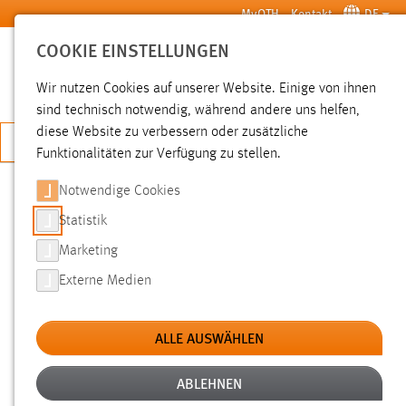
Zum Hauptinhalt springen
MyOTH
Kontakt
DE
COOKIE EINSTELLUNGEN
SUCHE
Wir nutzen Cookies auf unserer Website. Einige von ihnen
sind technisch notwendig, während andere uns helfen,
diese Website zu verbessern oder zusätzliche
JETZT BEWERBEN
Funktionalitäten zur Verfügung zu stellen.
Notwendige Cookies
SUCHE
Statistik
Marketing
FILTER
Externe Medien
Typ
ALLE AUSWÄHLEN
Erstellungsdatum
ABLEHNEN