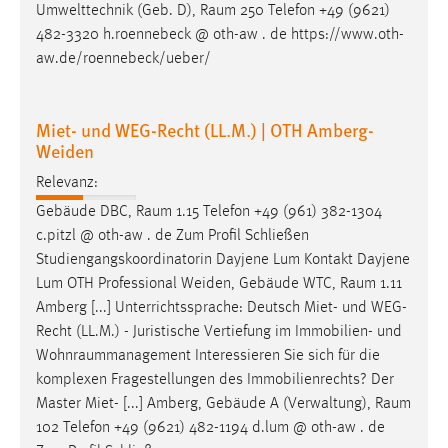
Umwelttechnik (Geb. D),
Raum
250 Telefon +49 (9621)
Cookie Laufzeit:
482-3320 h.roennebeck @ oth-aw . de https://www.oth-
Max. 13 Monate
aw.de/roennebeck/ueber/
Miet- und WEG-Recht (LL.M.) | OTH Amberg-
MARKETING
Weiden
Marketing Cookies werden von Drittanbietern
Relevanz:
verwendet, um personalisierte Werbung anzuzeigen.
Gebäude DBC,
Raum
1.15 Telefon +49 (961) 382-1304
Sie tun dies, indem sie Besucher über Websites
c.pitzl @ oth-aw . de Zum Profil Schließen
hinweg verfolgen.
Studiengangskoordinatorin Dayjene Lum Kontakt Dayjene
Lum OTH Professional Weiden, Gebäude WTC,
Raum
1.11
Google Ads
Amberg [...] Unterrichtssprache: Deutsch Miet- und WEG-
Name:
Recht (LL.M.) - Juristische Vertiefung im Immobilien- und
_gcl_au
Wohnraummanagement
Interessieren Sie sich für die
komplexen Fragestellungen des Immobilienrechts? Der
Anbieter:
Master Miet- [...] Amberg, Gebäude A (Verwaltung),
Raum
Google Ireland Limited
102 Telefon +49 (9621) 482-1194 d.lum @ oth-aw . de
Zweck: