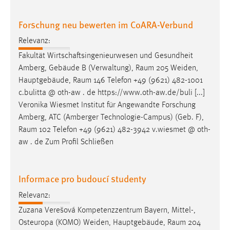
EXTERNE MEDIEN
Um Inhalte von Videoplattformen und Social Media
Forschung neu bewerten im CoARA-Verbund
Plattformen anzeigen zu können, werden von diesen
Relevanz:
externen Medien Cookies gesetzt.
Fakultät Wirtschaftsingenieurwesen und Gesundheit
Amberg, Gebäude B (Verwaltung),
Raum
205 Weiden,
YouTube
Hauptgebäude,
Raum
146 Telefon +49 (9621) 482-1001
c.bulitta @ oth-aw . de https://www.oth-aw.de/buli [...]
Vimeo
Veronika Wiesmet Institut für Angewandte Forschung
Amberg, ATC (Amberger Technologie-Campus) (Geb. F),
Raum
102 Telefon +49 (9621) 482-3942 v.wiesmet @ oth-
aw . de Zum Profil Schließen
Informace pro budoucí studenty
Relevanz:
Zuzana Verešová Kompetenzzentrum Bayern, Mittel-,
Osteuropa (KOMO) Weiden, Hauptgebäude,
Raum
204