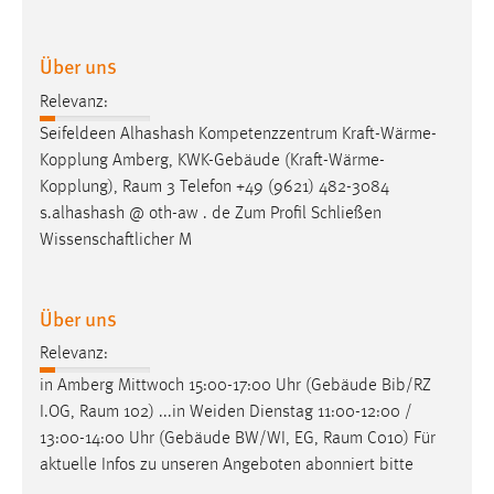
Conversion-Tracking
Über uns
Cookie Laufzeit:
3 Monate
Relevanz:
Seifeldeen Alhashash Kompetenzzentrum Kraft-Wärme-
Facebook Pixel
Kopplung Amberg, KWK-Gebäude (Kraft-Wärme-
Kopplung),
Raum
3 Telefon +49 (9621) 482-3084
Name:
s.alhashash @ oth-aw . de Zum Profil Schließen
_fbp
Wissenschaftlicher M
Anbieter:
Facebook
Über uns
Zweck:
Conversion-Tracking
Relevanz:
in Amberg Mittwoch 15:00-17:00 Uhr (Gebäude Bib/RZ
Cookie Laufzeit:
I.OG,
Raum
102) ...in Weiden Dienstag 11:00-12:00 /
3 Monate
13:00-14:00 Uhr (Gebäude BW/WI, EG,
Raum
C010) Für
aktuelle Infos zu unseren Angeboten abonniert bitte