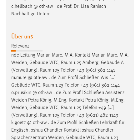
Zweck:
c.hellbach @ oth-aw . de Prof. Dr. Lisa Ranisch
Dieser Cookie ist notwendig um sich an der Website
Nachhaltige Untern
einloggen zu können.
Cookie Laufzeit:
Über uns
24 Stunden
Relevanz:
nde Leitung Marian Mure, M.A. Kontakt Marian Mure, M.A.
STATISTIK
Weiden, Gebäude WTC,
Raum
1.25 Amberg, Gebäude A
(Verwaltung),
Raum
105 Telefon +49 (961) 382-1141
Statistik Cookies erfassen Informationen anonym.
m.mure @ oth-aw . de Zum Profil Schließen Wis [...]
Diese Informationen helfen uns zu verstehen, wie
Gebäude WTC,
Raum
1.23 Telefon +49 (961) 382-1144
unsere Besucher unsere Website nutzen.
o.prusikin @ oth-aw . de Zum Profil Schließen Assistenz
Weiden Petra König, M.Eng. Kontakt Petra König, M.Eng.
Matomo
Weiden, Gebäude WTC,
Raum
1.25 Telefon +49 [...]
Name:
(Verwaltung),
Raum
105 Telefon +49 (9621) 482-1149
_pk_ref, _pk_cvar, _pk_id, _pk_ses
k.goetz @ oth-aw . de Zum Profil Schließen Lehrkraft für
Englisch Joshua Chandler Kontakt Joshua Chandler
Zweck:
Sprachenzentrum Weiden, Gebäude WTC,
Raum
1.23
Zugriffsstatistik