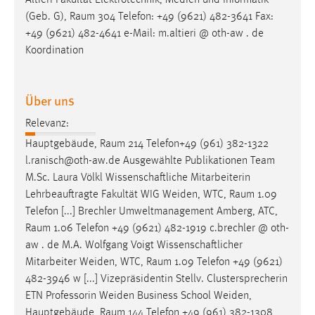
Altieri Fakultät Elektrotechnik, Medien und Informatik
30 Tage
(Geb. G),
Raum
304 Telefon: +49 (9621) 482-3641 Fax:
+49 (9621) 482-4641 e-Mail: m.altieri @ oth-aw . de
Chat
Koordination
Name:
MibewSessionID, MIBEW_UserID, mibew_locale, mibew-
Über uns
chat-frame-style-5e9dbeb1811c0446
Relevanz:
Zweck:
Hauptgebäude,
Raum
214 Telefon+49 (961) 382-1322
Wird benötigt um die Chatfunktion nutzen zu können.
l.ranisch@oth-aw.de Ausgewählte Publikationen Team
Cookie Laufzeit:
M.Sc. Laura Völkl Wissenschaftliche Mitarbeiterin
MibewSessionID, mibew-chat-frame-style-
Lehrbeauftragte Fakultät WIG Weiden, WTC,
Raum
1.09
5e9dbeb1811c0446 = Sitzungslaufzeit, mibew_locale = 3
Telefon [...] Brechler Umweltmanagement Amberg, ATC,
Jahre, MIBEW_UserID = 1 Jahr
Raum
1.06 Telefon +49 (9621) 482-1919 c.brechler @ oth-
aw . de M.A. Wolfgang Voigt Wissenschaftlicher
Login
Mitarbeiter Weiden, WTC,
Raum
1.09 Telefon +49 (9621)
482-3946 w [...] Vizepräsidentin Stellv. Clustersprecherin
Name:
ETN Professorin Weiden Business School Weiden,
fe_user, be_user, be_lastLoginProvider
Hauptgebäude,
Raum
144 Telefon +49 (961) 382-1308