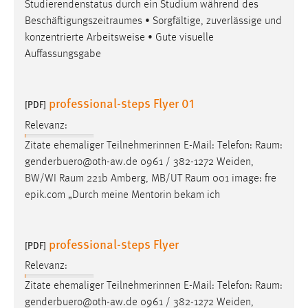
Studierendenstatus durch ein Studium während des
Beschäftigungszeitraumes
• Sorgfältige, zuverlässige und
konzentrierte Arbeitsweise • Gute visuelle
Auffassungsgabe
professional-steps Flyer 01
[PDF]
Relevanz:
Zitate ehemaliger Teilnehmerinnen E-Mail: Telefon:
Raum
:
genderbuero@oth-aw.de 0961 / 382-1272 Weiden,
BW/WI
Raum
221b Amberg, MB/UT
Raum
001 image: fre
epik.com „Durch meine Mentorin bekam ich
professional-steps Flyer
[PDF]
Relevanz:
Zitate ehemaliger Teilnehmerinnen E-Mail: Telefon:
Raum
:
genderbuero@oth-aw.de 0961 / 382-1272 Weiden,