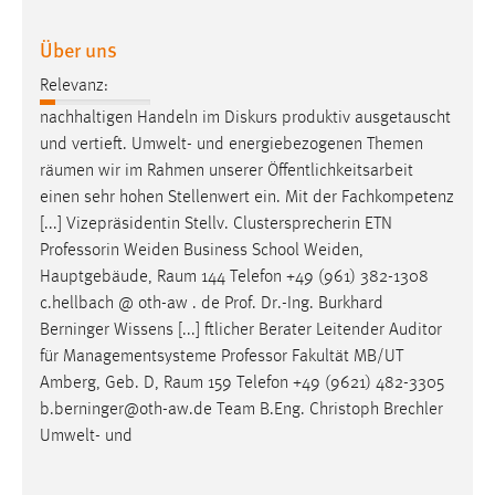
EXTERNE MEDIEN
Um Inhalte von Videoplattformen und Social Media
Über uns
Plattformen anzeigen zu können, werden von diesen
Relevanz:
externen Medien Cookies gesetzt.
nachhaltigen Handeln im Diskurs produktiv ausgetauscht
und vertieft. Umwelt- und energiebezogenen Themen
YouTube
räumen
wir im Rahmen unserer Öffentlichkeitsarbeit
einen sehr hohen Stellenwert ein. Mit der Fachkompetenz
Vimeo
[...] Vizepräsidentin Stellv. Clustersprecherin ETN
Professorin Weiden Business School Weiden,
Hauptgebäude,
Raum
144 Telefon +49 (961) 382-1308
c.hellbach @ oth-aw . de Prof. Dr.-Ing. Burkhard
Berninger Wissens [...] ftlicher Berater Leitender Auditor
für Managementsysteme Professor Fakultät MB/UT
Amberg, Geb. D,
Raum
159 Telefon +49 (9621) 482-3305
b.berninger@oth-aw.de Team B.Eng. Christoph Brechler
Umwelt- und