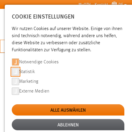
Zum Hauptinhalt springen
MyOTH
Kontakt
DE
COOKIE EINSTELLUNGEN
SUCHE
Wir nutzen Cookies auf unserer Website. Einige von ihnen
sind technisch notwendig, während andere uns helfen,
diese Website zu verbessern oder zusätzliche
JETZT BEWERBEN
Funktionalitäten zur Verfügung zu stellen.
Notwendige Cookies
SUCHE
Statistik
Marketing
FILTER
Externe Medien
Typ
ALLE AUSWÄHLEN
Erstellungsdatum
ABLEHNEN