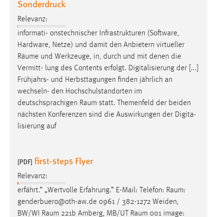
Sonderdruck
Relevanz:
informati- onstechnischer Infrastrukturen (Software,
Hardware, Netze) und damit den Anbietern virtueller
Räume
und Werkzeuge, in, durch und mit denen die
Vermitt- lung des Contents erfolgt. Digitalisierung der [...]
Frühjahrs- und Herbsttagungen finden jährlich an
wechseln- den Hochschulstandorten im
deutschsprachigen
Raum
statt. Themenfeld der beiden
nächsten Konferenzen sind die Auswirkungen der Digita-
lisierung auf
first-steps Flyer
[PDF]
Relevanz:
erfährt.“ „Wertvolle Erfahrung.“ E-Mail: Telefon:
Raum
:
genderbuero@oth-aw.de 0961 / 382-1272 Weiden,
BW/WI
Raum
221b Amberg, MB/UT
Raum
001 image: