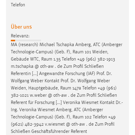
Telefon
Cookie Laufzeit:
Max. 13 Monate
Über uns
Relevanz:
MARKETING
MA (research) Michael Tschapka Amberg, ATC (Amberger
Marketing Cookies werden von Drittanbietern
Technologie-Campus) (Geb. F),
Raum
101 Weiden,
verwendet, um personalisierte Werbung anzuzeigen.
Gebäude WTC,
Raum
1.35 Telefon +49 (961) 382-1913
Sie tun dies, indem sie Besucher über Websites
m.tschapka @ oth-aw . de Zum Profil Schließen
hinweg verfolgen.
Referentin [...] Angewandte Forschung (IAF) Prof. Dr.
Wolfgang Weber Kontakt Prof. Dr. Wolfgang Weber
Google Ads
Weiden, Hauptgebäude,
Raum
147a Telefon +49 (961)
382-1021 w.weber @ oth-aw . de Zum Profil Schließen
Name:
Referent für Forschung [...] Veronika Wiesmet Kontakt Dr.-
_gcl_au
Ing. Veronika Wiesmet Amberg, ATC (Amberger
Anbieter:
Technologie-Campus) (Geb. F),
Raum
102 Telefon +49
Google Ireland Limited
(9621) 482-3942 v.wiesmet @ oth-aw . de Zum Profil
Schließen Geschäftsführender Referent
Zweck: