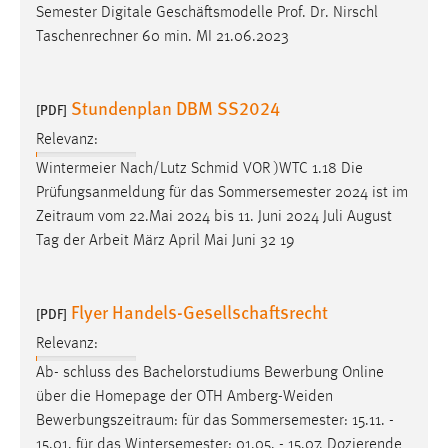
30 Tage
Semester Digitale Geschäftsmodelle Prof. Dr. Nirschl
Taschenrechner 60 min. MI 21.06.2023
Chat
Stundenplan DBM SS2024
Name:
[PDF]
MibewSessionID, MIBEW_UserID, mibew_locale, mibew-
Relevanz:
chat-frame-style-5e9dbeb1811c0446
Wintermeier Nach/Lutz Schmid VOR )WTC 1.18 Die
Zweck:
Prüfungsanmeldung für das Sommersemester 2024 ist im
Wird benötigt um die Chatfunktion nutzen zu können.
Zeitraum
vom 22.Mai 2024 bis 11. Juni 2024 Juli August
Tag der Arbeit März April Mai Juni 32 19
Cookie Laufzeit:
MibewSessionID, mibew-chat-frame-style-
5e9dbeb1811c0446 = Sitzungslaufzeit, mibew_locale = 3
Flyer Handels-Gesellschaftsrecht
Jahre, MIBEW_UserID = 1 Jahr
[PDF]
Relevanz:
Login
Ab- schluss des Bachelorstudiums Bewerbung Online
über die Homepage der OTH Amberg-Weiden
Name:
Bewerbungszeitraum
: für das Sommersemester: 15.11. -
fe_user, be_user, be_lastLoginProvider
15.01. für das Wintersemester: 01.05. - 15.07. Dozierende