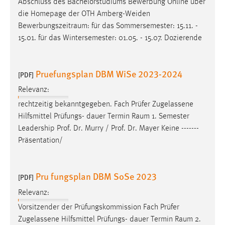
Abschluss des Bachelorstudiums Bewerbung Online über
1 Jahr
die Homepage der OTH Amberg-Weiden
Bewerbungszeitraum
: für das Sommersemester: 15.11. -
Performance
15.01. für das Wintersemester: 01.05. - 15.07. Dozierende
Name:
staticfilecache
Pruefungsplan DBM WiSe 2023-2024
[PDF]
Zweck:
Relevanz:
Für performante Seitenauslieferung wird in diesem Cookie
rechtzeitig bekanntgegeben. Fach Prüfer Zugelassene
gespeichert, ob man eingeloggt ist.
Hilfsmittel Prüfungs- dauer Termin
Raum
1. Semester
Leadership Prof. Dr. Murry / Prof. Dr. Mayer Keine -------
Sprachpräferenz
Präsentation/
Name:
site-language-preference
Pru fungsplan DBM SoSe 2023
[PDF]
Zweck:
Relevanz:
Das Cookie speichert die gewählte Sprache der Website.
Vorsitzender der Prüfungskommission Fach Prüfer
Cookie Laufzeit:
Zugelassene Hilfsmittel Prüfungs- dauer Termin
Raum
2.