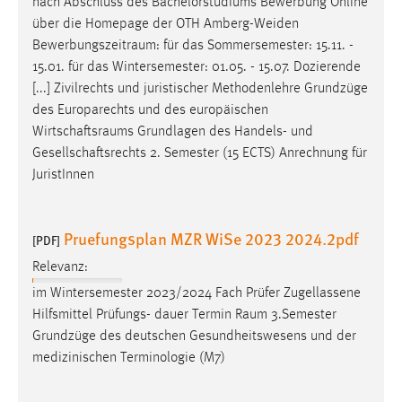
nach Abschluss des Bachelorstudiums Bewerbung Online
Conversion-Tracking
über die Homepage der OTH Amberg-Weiden
Bewerbungszeitraum
: für das Sommersemester: 15.11. -
Cookie Laufzeit:
15.01. für das Wintersemester: 01.05. - 15.07. Dozierende
3 Monate
[...] Zivilrechts und juristischer Methodenlehre Grundzüge
des Europarechts und des europäischen
Facebook Pixel
Wirtschaftsraums
Grundlagen des Handels- und
Gesellschaftsrechts 2. Semester (15 ECTS) Anrechnung für
Name:
JuristInnen
_fbp
Anbieter:
Facebook
Pruefungsplan MZR WiSe 2023 2024.2pdf
[PDF]
Zweck:
Relevanz:
Conversion-Tracking
im Wintersemester 2023/2024 Fach Prüfer Zugellassene
Hilfsmittel Prüfungs- dauer Termin
Raum
3.Semester
Cookie Laufzeit:
Grundzüge des deutschen Gesundheitswesens und der
3 Monate
medizinischen Terminologie (M7)