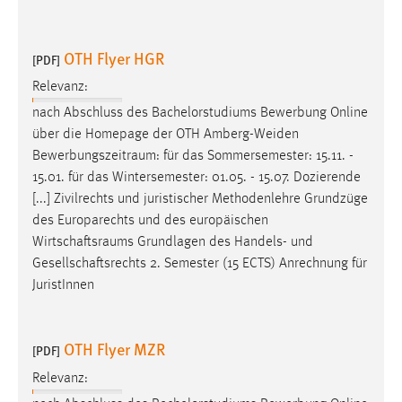
Cookie Laufzeit:
Max. 13 Monate
OTH Flyer HGR
[PDF]
Relevanz:
nach Abschluss des Bachelorstudiums Bewerbung Online
MARKETING
über die Homepage der OTH Amberg-Weiden
Marketing Cookies werden von Drittanbietern
Bewerbungszeitraum
: für das Sommersemester: 15.11. -
verwendet, um personalisierte Werbung anzuzeigen.
15.01. für das Wintersemester: 01.05. - 15.07. Dozierende
Sie tun dies, indem sie Besucher über Websites
[...] Zivilrechts und juristischer Methodenlehre Grundzüge
hinweg verfolgen.
des Europarechts und des europäischen
Wirtschaftsraums
Grundlagen des Handels- und
Google Ads
Gesellschaftsrechts 2. Semester (15 ECTS) Anrechnung für
JuristInnen
Name:
_gcl_au
OTH Flyer MZR
Anbieter:
[PDF]
Google Ireland Limited
Relevanz:
Zweck: