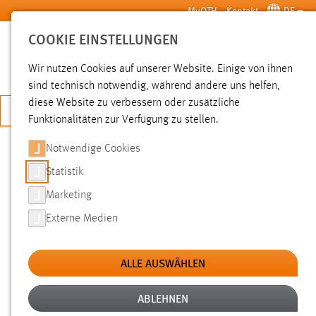
Zum Hauptinhalt springen
MyOTH
Kontakt
DE
COOKIE EINSTELLUNGEN
SUCHE
Wir nutzen Cookies auf unserer Website. Einige von ihnen
sind technisch notwendig, während andere uns helfen,
diese Website zu verbessern oder zusätzliche
JETZT BEWERBEN
Funktionalitäten zur Verfügung zu stellen.
Notwendige Cookies
SUCHE
Statistik
Marketing
FILTER
Externe Medien
Typ
ALLE AUSWÄHLEN
Erstellungsdatum
ABLEHNEN