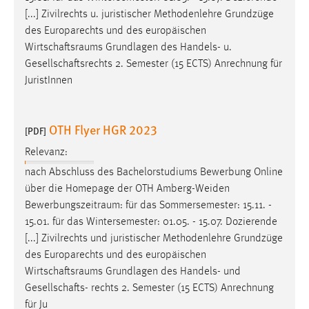
Zweck:
[...] Zivilrechts u. juristischer Methodenlehre Grundzüge
Dieser Cookie ist notwendig um sich an der Website
des Europarechts und des europäischen
einloggen zu können.
Wirtschaftsraums
Grundlagen des Handels- u.
Gesellschaftsrechts 2. Semester (15 ECTS) Anrechnung für
Cookie Laufzeit:
JuristInnen
24 Stunden
OTH Flyer HGR 2023
[PDF]
STATISTIK
Relevanz:
Statistik Cookies erfassen Informationen anonym.
nach Abschluss des Bachelorstudiums Bewerbung Online
Diese Informationen helfen uns zu verstehen, wie
über die Homepage der OTH Amberg-Weiden
unsere Besucher unsere Website nutzen.
Bewerbungszeitraum
: für das Sommersemester: 15.11. -
15.01. für das Wintersemester: 01.05. - 15.07. Dozierende
Matomo
[...] Zivilrechts und juristischer Methodenlehre Grundzüge
Name:
des Europarechts und des europäischen
_pk_ref, _pk_cvar, _pk_id, _pk_ses
Wirtschaftsraums
Grundlagen des Handels- und
Gesellschafts- rechts 2. Semester (15 ECTS) Anrechnung
Zweck:
für Ju
Zugriffsstatistik