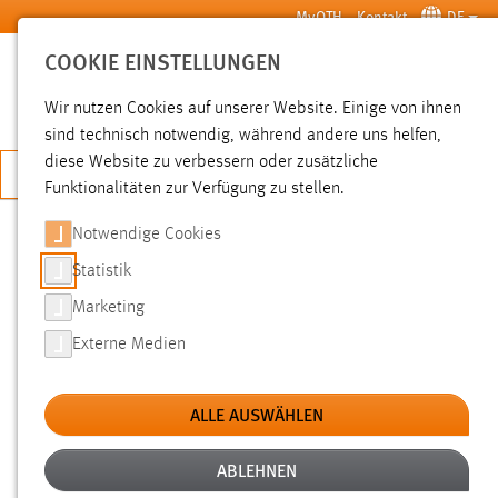
Zum Hauptinhalt springen
MyOTH
Kontakt
DE
COOKIE EINSTELLUNGEN
SUCHE
Wir nutzen Cookies auf unserer Website. Einige von ihnen
sind technisch notwendig, während andere uns helfen,
diese Website zu verbessern oder zusätzliche
JETZT BEWERBEN
Funktionalitäten zur Verfügung zu stellen.
Notwendige Cookies
SUCHE
Statistik
Marketing
FILTER
Externe Medien
Typ
ALLE AUSWÄHLEN
Erstellungsdatum
ABLEHNEN