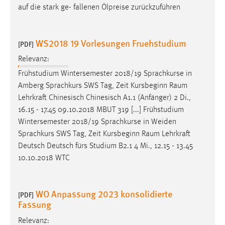
auf die stark ge- fallenen Ölpreise zurückzuführen
Conversion-Tracking
Cookie Laufzeit:
3 Monate
WS2018 19 Vorlesungen Fruehstudium
[PDF]
Relevanz:
Facebook Pixel
Frühstudium Wintersemester 2018/19 Sprachkurse in
Amberg Sprachkurs SWS Tag, Zeit Kursbeginn
Raum
Name:
Lehrkraft Chinesisch Chinesisch A1.1 (Anfänger) 2 Di.,
_fbp
16.15 - 17.45 09.10.2018 MBUT 319 [...] Frühstudium
Anbieter:
Wintersemester 2018/19 Sprachkurse in Weiden
Facebook
Sprachkurs SWS Tag, Zeit Kursbeginn
Raum
Lehrkraft
Deutsch Deutsch fürs Studium B2.1 4 Mi., 12.15 - 13.45
Zweck:
10.10.2018 WTC
Conversion-Tracking
Cookie Laufzeit:
3 Monate
WO Anpassung 2023 konsolidierte
[PDF]
Fassung
Relevanz: