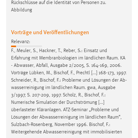
Rückschlüsse auf die Identität von Personen zu.
Abbildung
Vorträge und Veröffentlichungen
Relevanz:
F., Meuler, S., Hackner, T., Reber, S.: Einsatz und
Erfahrung mit Membranbiologien im ländlichen
Raum
. KA
- Abwasser, Abfall, Ausgabe 2/2005, S. 164-169, 2006.
Vorträge Lübken, M., Bischof, F., Prechtl [...] 168-173, 1997.
Schneider, R., Bischof, F.: Probleme und Lösungen der Ab­
was­ser­reinigung im ländlichen
Raum
. gwa, Ausgabe
3/1997, S. 207-209, 1997. Scholz, R., Bischof, F.:
Numerische Simulation der Durchströmung [...]
überlasteter Kläranlagen. ATZ-Seminar „Probleme und
Lösungen der Abwasserreinigung im länd­lichen
Raum
“,
Sulzbach-Rosenberg, November 1996. Bischof, F.:
Weitergehende Abwasserreinigung mit im­mo­bi­li­sier­ten