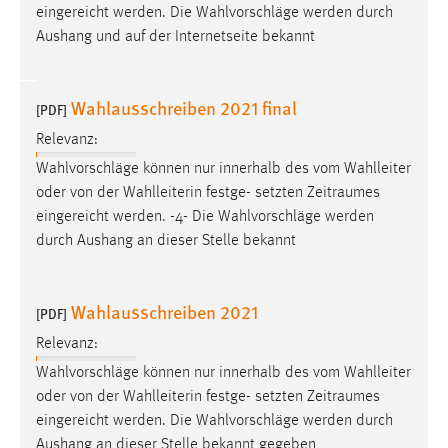
30 Tage
eingereicht werden. Die Wahlvorschläge werden durch
Aushang und auf der Internetseite bekannt
Chat
Wahlausschreiben 2021 final
Name:
[PDF]
MibewSessionID, MIBEW_UserID, mibew_locale, mibew-
Relevanz:
chat-frame-style-5e9dbeb1811c0446
Wahlvorschläge können nur innerhalb des vom Wahlleiter
Zweck:
oder von der Wahlleiterin festge- setzten
Zeitraumes
Wird benötigt um die Chatfunktion nutzen zu können.
eingereicht werden. -4- Die Wahlvorschläge werden
durch Aushang an dieser Stelle bekannt
Cookie Laufzeit:
MibewSessionID, mibew-chat-frame-style-
5e9dbeb1811c0446 = Sitzungslaufzeit, mibew_locale = 3
Wahlausschreiben 2021
Jahre, MIBEW_UserID = 1 Jahr
[PDF]
Relevanz:
Login
Wahlvorschläge können nur innerhalb des vom Wahlleiter
oder von der Wahlleiterin festge- setzten
Zeitraumes
Name:
eingereicht werden. Die Wahlvorschläge werden durch
fe_user, be_user, be_lastLoginProvider
Aushang an dieser Stelle bekannt gegeben