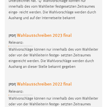
unterzeichnet hat. -4- Wahlvorschläge können nur
1 Jahr
innerhalb des vom Wahlleiter festgesetzten
Zeitraumes
einge- reicht werden. Die Wahlvorschläge werden durch
Performance
Aushang und auf der Internetseite bekannt
Name:
staticfilecache
Wahlausschreiben 2023 final
[PDF]
Zweck:
Relevanz:
Für performante Seitenauslieferung wird in diesem Cookie
Wahlvorschläge können nur innerhalb des vom Wahlleiter
gespeichert, ob man eingeloggt ist.
oder von der Wahlleiterin festge- setzten
Zeitraumes
eingereicht werden. Die Wahlvorschläge werden durch
Sprachpräferenz
Aushang an dieser Stelle bekannt gegeben
Name:
site-language-preference
Wahlausschreiben 2022 final
[PDF]
Zweck:
Relevanz:
Das Cookie speichert die gewählte Sprache der Website.
Wahlvorschläge können nur innerhalb des vom Wahlleiter
Cookie Laufzeit:
oder von der Wahlleiterin festge- setzten
Zeitraumes