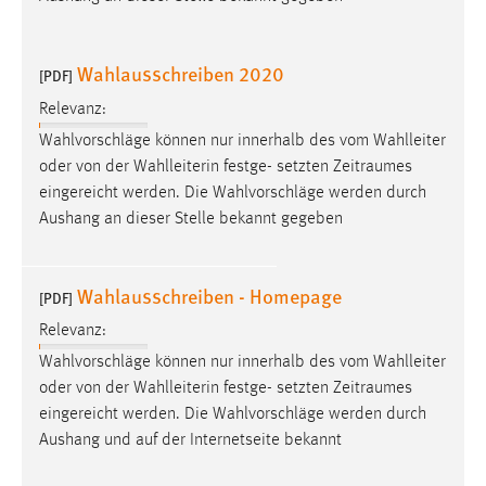
Zweck:
Dieser Cookie ist notwendig um sich an der Website
einloggen zu können.
Wahlausschreiben 2020
[PDF]
Cookie Laufzeit:
Relevanz:
24 Stunden
Wahlvorschläge können nur innerhalb des vom Wahlleiter
oder von der Wahlleiterin festge- setzten
Zeitraumes
eingereicht werden. Die Wahlvorschläge werden durch
STATISTIK
Aushang an dieser Stelle bekannt gegeben
Statistik Cookies erfassen Informationen anonym.
Diese Informationen helfen uns zu verstehen, wie
Wahlausschreiben - Homepage
[PDF]
unsere Besucher unsere Website nutzen.
Relevanz:
Matomo
Wahlvorschläge können nur innerhalb des vom Wahlleiter
oder von der Wahlleiterin festge- setzten
Zeitraumes
Name:
eingereicht werden. Die Wahlvorschläge werden durch
_pk_ref, _pk_cvar, _pk_id, _pk_ses
Aushang und auf der Internetseite bekannt
Zweck:
Zugriffsstatistik