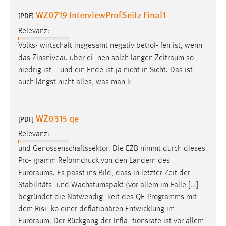
WZ0719 InterviewProfSeitz Final1
[PDF]
Cookie Laufzeit:
Max. 13 Monate
Relevanz:
Volks- wirtschaft insgesamt negativ betrof- fen ist, wenn
das Zinsniveau über ei- nen solch langen
Zeitraum
so
MARKETING
niedrig ist – und ein Ende ist ja nicht in Sicht. Das ist
auch längst nicht alles, was man k
Marketing Cookies werden von Drittanbietern
verwendet, um personalisierte Werbung anzuzeigen.
Sie tun dies, indem sie Besucher über Websites
WZ0315 qe
[PDF]
hinweg verfolgen.
Relevanz:
Google Ads
und Genossenschaftssektor. Die EZB nimmt durch dieses
Pro- gramm Reformdruck von den Ländern des
Name:
Euroraums
. Es passt ins Bild, dass in letzter Zeit der
_gcl_au
Stabilitäts- und Wachstumspakt (vor allem im Falle [...]
Anbieter:
begründet die Notwendig- keit des QE-Programms mit
Google Ireland Limited
dem Risi- ko einer deflationären Entwicklung im
Euroraum
. Der Rückgang der Infla- tionsrate ist vor allem
Zweck: