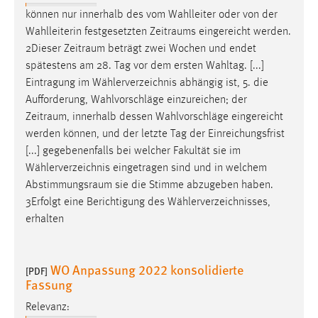
EXTERNE MEDIEN
können nur innerhalb des vom Wahlleiter oder von der
Um Inhalte von Videoplattformen und Social Media
Wahlleiterin festgesetzten
Zeitraums
eingereicht werden.
Plattformen anzeigen zu können, werden von diesen
2Dieser
Zeitraum
beträgt zwei Wochen und endet
externen Medien Cookies gesetzt.
spätestens am 28. Tag vor dem ersten Wahltag. [...]
Eintragung im Wählerverzeichnis abhängig ist, 5. die
YouTube
Aufforderung, Wahlvorschläge einzureichen; der
Zeitraum
, innerhalb dessen Wahlvorschläge eingereicht
werden können, und der letzte Tag der Einreichungsfrist
Vimeo
[...] gegebenenfalls bei welcher Fakultät sie im
Wählerverzeichnis eingetragen sind und in welchem
Abstimmungsraum
sie die Stimme abzugeben haben.
3Erfolgt eine Berichtigung des Wählerverzeichnisses,
erhalten
WO Anpassung 2022 konsolidierte
[PDF]
Fassung
Relevanz: