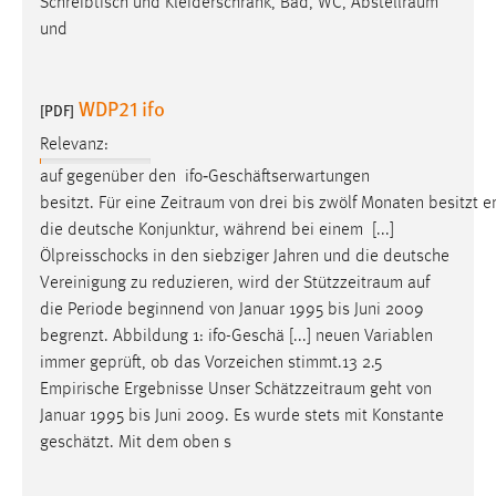
Schreibtisch und Kleiderschrank, Bad, WC,
Abstellraum
und
WDP21 ifo
[PDF]
Relevanz:
auf gegenüber den ifo‐Geschäftserwartungen
besitzt. Für eine Zeitraum von drei bis zwölf Monaten besitzt 
die deutsche Konjunktur, während bei einem [...]
Ölpreisschocks in den siebziger Jahren und die deutsche
Vereinigung zu reduzieren, wird der
Stützzeitraum
auf
die Periode beginnend von Januar 1995 bis Juni 2009
begrenzt. Abbildung 1: ifo-Geschä [...] neuen Variablen
immer geprüft, ob das Vorzeichen stimmt.13 2.5
Empirische Ergebnisse Unser
Schätzzeitraum
geht von
Januar 1995 bis Juni 2009. Es wurde stets mit Konstante
geschätzt. Mit dem oben s