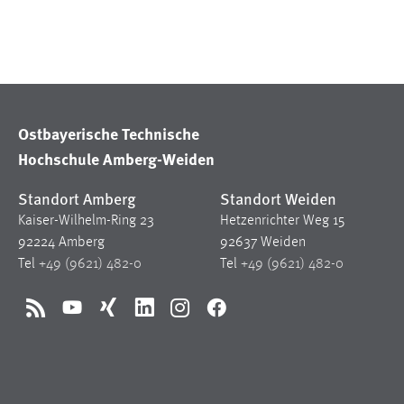
in diesem Cookie gespeichert, ob man
eingeloggt ist.
Sprachpräferenz
Name:
site-language-preference
Ostbayerische Technische
Hochschule Amberg-Weiden
Zweck:
Das Cookie speichert die gewählte
Sprache der Website.
Standort Amberg
Standort Weiden
Cookie Laufzeit:
30 Tage
Kaiser-Wilhelm-Ring 23
Hetzenrichter Weg 15
92224 Amberg
92637 Weiden
Chat
Tel
+49 (9621) 482-0
Tel
+49 (9621) 482-0
Name:
MibewSessionID, MIBEW_UserID,
RSS
YouTube
Xing
LinkedIn
Instagram
Facebook
mibew_locale, mibew-chat-frame-style-
5e9dbeb1811c0446
Zweck:
Wird benötigt um die Chatfunktion
nutzen zu können.