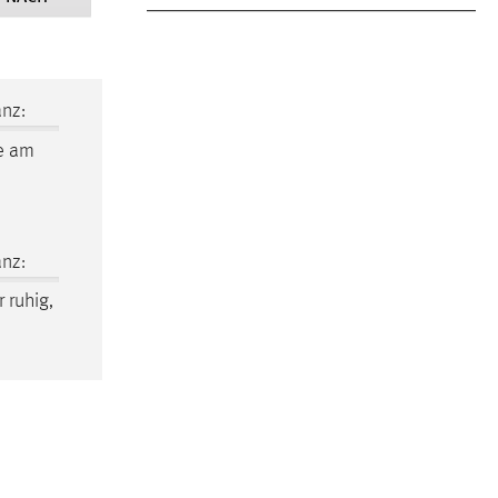
nz:
me am
nz:
 ruhig,