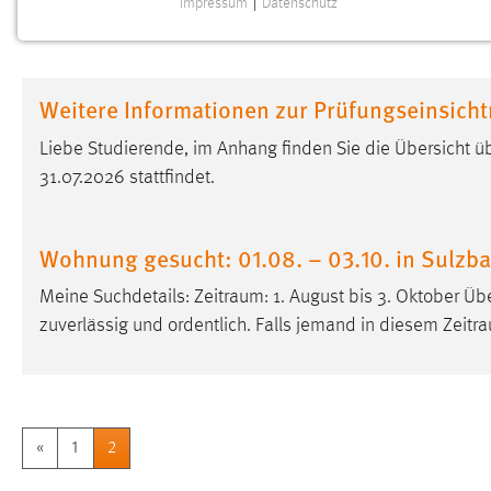
Impressum
|
Datenschutz
NOTWENDIGE COOKIES
Notwendige Cookies ermöglichen grundlegende
Funktionen und sind für die einwandfreie Funktion der
Weitere Informationen zur Prüfungseinsich
Website erforderlich.
Liebe Studierende, im Anhang finden Sie die Übersicht ü
Einverständnis
31.07.2026 stattfindet.
Name:
cookie_consent
Zweck:
Dieser Cookie speichert die
Wohnung gesucht: 01.08. – 03.10. in Sulz
ausgewählten Einverständnis-Optionen
des Benutzers
Meine Suchdetails:
Zeitraum
: 1. August bis 3. Oktober Üb
zuverlässig und ordentlich. Falls jemand in diesem
Zeitr
Cookie Laufzeit:
1 Jahr
Performance
Name:
staticfilecache
«
1
2
Zweck:
Für performante Seitenauslieferung wird