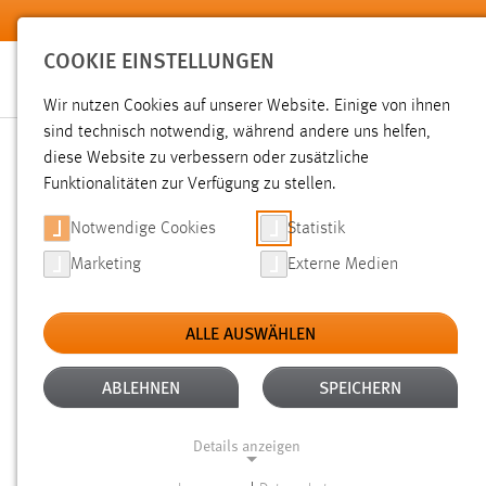
Zum Hauptinhalt springen
COOKIE EINSTELLUNGEN
Wir nutzen Cookies auf unserer Website. Einige von ihnen
sind technisch notwendig, während andere uns helfen,
diese Website zu verbessern oder zusätzliche
SUCHE
Funktionalitäten zur Verfügung zu stellen.
Notwendige Cookies
Statistik
Marketing
Externe Medien
ALLE AUSWÄHLEN
TYP: TX_OTHAWORGANIZATION_DOMAIN_MOD
Aktive Filter:
ABLEHNEN
SPEICHERN
Gesucht nach "raum".
Es wurden 27 Ergebnisse gefunden.
Z
Details anzeigen