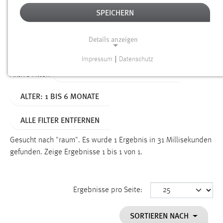
SPEICHERN
Alter
Details anzeigen
SUCHEN
Impressum
|
Datenschutz
NOTWENDIGE COOKIES
TYP: NEWS/VERANSTALTUNGEN
Aktive Filter:
Notwendige Cookies ermöglichen grundlegende
ALTER: 1 BIS 6 MONATE
Funktionen und sind für die einwandfreie Funktion der
Website erforderlich.
ALLE FILTER ENTFERNEN
Einverständnis
Gesucht nach "raum".
Es wurde 1 Ergebnis in 31 Millisekunden
Name:
gefunden.
Zeige Ergebnisse 1 bis 1 von 1.
cookie_consent
Zweck:
Ergebnisse pro Seite:
Dieser Cookie speichert die ausgewählten Einverständnis-
Optionen des Benutzers
SORTIEREN NACH
Cookie Laufzeit: