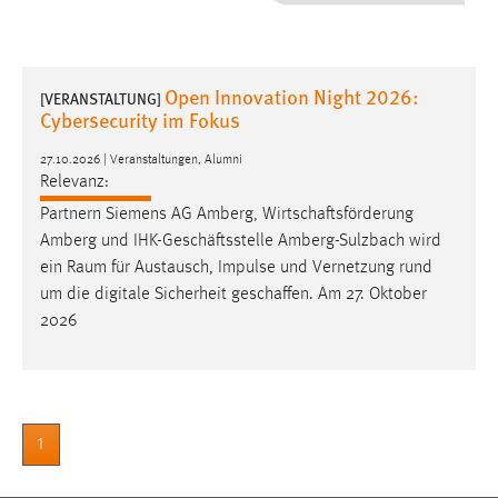
1 Jahr
Performance
Open Innovation Night 2026:
[VERANSTALTUNG]
Cybersecurity im Fokus
Name:
staticfilecache
27.10.2026 | Veranstaltungen, Alumni
Relevanz:
Zweck:
Partnern Siemens AG Amberg, Wirtschaftsförderung
Für performante Seitenauslieferung wird in diesem Cookie
Amberg und IHK-Geschäftsstelle Amberg-Sulzbach wird
gespeichert, ob man eingeloggt ist.
ein
Raum
für Austausch, Impulse und Vernetzung rund
um die digitale Sicherheit geschaffen. Am 27. Oktober
Sprachpräferenz
2026
Name:
site-language-preference
Zweck:
Das Cookie speichert die gewählte Sprache der Website.
1
Cookie Laufzeit: