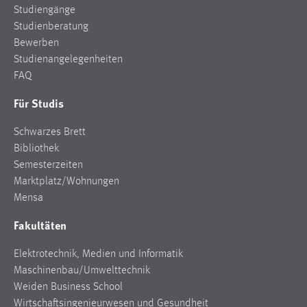
Studiengänge
Zweck:
Studienberatung
Dieser Cookie ist notwendig um sich an der Website
einloggen zu können.
Bewerben
Studienangelegenheiten
Cookie Laufzeit:
FAQ
24 Stunden
Für Studis
Schwarzes Brett
STATISTIK
Bibliothek
Statistik Cookies erfassen Informationen anonym.
Semesterzeiten
Diese Informationen helfen uns zu verstehen, wie
Marktplatz/Wohnungen
unsere Besucher unsere Website nutzen.
Mensa
Matomo
Fakultäten
Name:
Elektrotechnik, Medien und Informatik
_pk_ref, _pk_cvar, _pk_id, _pk_ses
Maschinenbau/Umwelttechnik
Weiden Business School
Zweck:
Wirtschaftsingenieurwesen und Gesundheit
Zugriffsstatistik