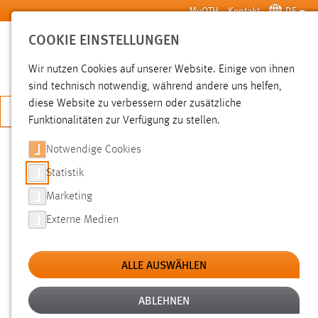
Zum Hauptinhalt springen
MyOTH
Kontakt
DE
COOKIE EINSTELLUNGEN
SUCHE
Wir nutzen Cookies auf unserer Website. Einige von ihnen
sind technisch notwendig, während andere uns helfen,
diese Website zu verbessern oder zusätzliche
JETZT BEWERBEN
Funktionalitäten zur Verfügung zu stellen.
Notwendige Cookies
SUCHE
Statistik
Marketing
FILTER
Externe Medien
Typ
ALLE AUSWÄHLEN
Erstellungsdatum
ABLEHNEN