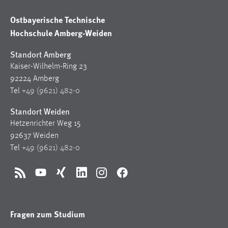
30 Tage
Ostbayerische Technische
Hochschule Amberg-Weiden
Chat
Standort Amberg
Name:
MibewSessionID, MIBEW_UserID, mibew_locale, mibew-
Kaiser-Wilhelm-Ring 23
chat-frame-style-5e9dbeb1811c0446
92224 Amberg
Tel
+49 (9621) 482-0
Zweck:
Wird benötigt um die Chatfunktion nutzen zu können.
Standort Weiden
Hetzenrichter Weg 15
Cookie Laufzeit:
MibewSessionID, mibew-chat-frame-style-
92637 Weiden
5e9dbeb1811c0446 = Sitzungslaufzeit, mibew_locale = 3
Tel
+49 (9621) 482-0
Jahre, MIBEW_UserID = 1 Jahr
RSS
YouTube
Xing
LinkedIn
Instagram
Facebook
Login
Name:
Fragen zum Studium
fe_user, be_user, be_lastLoginProvider