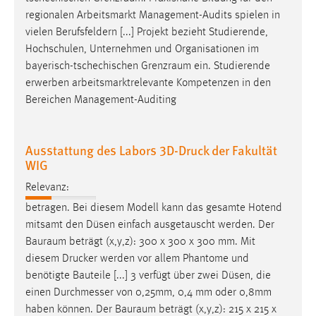
EXTERNE MEDIEN
regionalen Arbeitsmarkt Management-Audits spielen in
Um Inhalte von Videoplattformen und Social Media
vielen Berufsfeldern [...] Projekt bezieht Studierende,
Plattformen anzeigen zu können, werden von diesen
Hochschulen, Unternehmen und Organisationen im
externen Medien Cookies gesetzt.
bayerisch-tschechischen
Grenzraum
ein. Studierende
erwerben arbeitsmarktrelevante Kompetenzen in den
YouTube
Bereichen Management-Auditing
Vimeo
Ausstattung des Labors 3D-Druck der Fakultät
WIG
Relevanz:
betragen. Bei diesem Modell kann das gesamte Hotend
mitsamt den Düsen einfach ausgetauscht werden. Der
Bauraum
beträgt (x,y,z): 300 x 300 x 300 mm. Mit
diesem Drucker werden vor allem Phantome und
benötigte Bauteile [...] 3 verfügt über zwei Düsen, die
einen Durchmesser von 0,25mm, 0,4 mm oder 0,8mm
haben können. Der
Bauraum
beträgt (x,y,z): 215 x 215 x