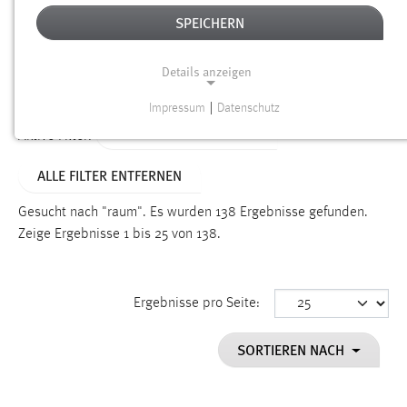
SPEICHERN
Alter
Details anzeigen
SUCHEN
Impressum
|
Datenschutz
NOTWENDIGE COOKIES
ALTER: 1 BIS 6 MONATE
Aktive Filter:
Notwendige Cookies ermöglichen grundlegende
ALLE FILTER ENTFERNEN
Funktionen und sind für die einwandfreie Funktion der
Website erforderlich.
Gesucht nach "raum".
Es wurden 138 Ergebnisse gefunden.
Zeige Ergebnisse 1 bis 25 von 138.
Einverständnis
Name:
cookie_consent
Ergebnisse pro Seite:
Zweck:
SORTIEREN NACH
Dieser Cookie speichert die ausgewählten Einverständnis-
Optionen des Benutzers
Cookie Laufzeit: