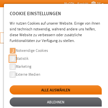
Zum Hauptinhalt springen
MyOTH
Kontakt
DE
COOKIE EINSTELLUNGEN
SUCHE
Wir nutzen Cookies auf unserer Website. Einige von ihnen
sind technisch notwendig, während andere uns helfen,
diese Website zu verbessern oder zusätzliche
JETZT BEWERBEN
Funktionalitäten zur Verfügung zu stellen.
Notwendige Cookies
SUCHE
Statistik
Marketing
FILTER
Externe Medien
Typ
ALLE AUSWÄHLEN
Erstellungsdatum
ABLEHNEN