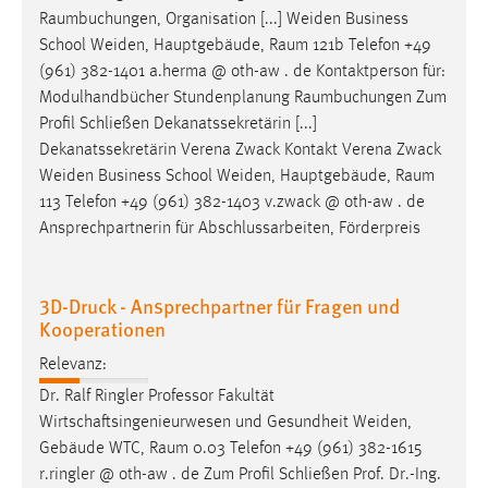
30 Tage
Raumbuchungen
, Organisation [...] Weiden Business
School Weiden, Hauptgebäude,
Raum
121b Telefon +49
Chat
(961) 382-1401 a.herma @ oth-aw . de Kontaktperson für:
Modulhandbücher Stundenplanung
Raumbuchungen
Zum
Name:
Profil Schließen Dekanatssekretärin [...]
MibewSessionID, MIBEW_UserID, mibew_locale, mibew-
Dekanatssekretärin Verena Zwack Kontakt Verena Zwack
chat-frame-style-5e9dbeb1811c0446
Weiden Business School Weiden, Hauptgebäude,
Raum
Zweck:
113 Telefon +49 (961) 382-1403 v.zwack @ oth-aw . de
Wird benötigt um die Chatfunktion nutzen zu können.
Ansprechpartnerin für Abschlussarbeiten, Förderpreis
Cookie Laufzeit:
MibewSessionID, mibew-chat-frame-style-
3D-Druck - Ansprechpartner für Fragen und
5e9dbeb1811c0446 = Sitzungslaufzeit, mibew_locale = 3
Kooperationen
Jahre, MIBEW_UserID = 1 Jahr
Relevanz:
Login
Dr. Ralf Ringler Professor Fakultät
Wirtschaftsingenieurwesen und Gesundheit Weiden,
Name:
Gebäude WTC,
Raum
0.03 Telefon +49 (961) 382-1615
fe_user, be_user, be_lastLoginProvider
r.ringler @ oth-aw . de Zum Profil Schließen Prof. Dr.-Ing.