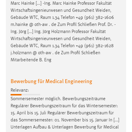
Marc Hainke [...] -Ing. Marc Hainke Professor Fakultät
Zweck:
Wirtschaftsingenieurwesen und Gesundheit Weiden,
Dieser Cookie ist notwendig um sich an der Website
Gebäude WTC,
Raum
1.34 Telefon +49 (961) 382-1606
einloggen zu können.
m.hainke @ oth-aw . de Zum Profil Schließen Prof. Dr. -
Cookie Laufzeit:
Ing. Jörg [...] Ing. Jörg Holzmann Professor Fakultät
24 Stunden
Wirtschaftsingenieurwesen und Gesundheit Weiden,
Gebäude WTC,
Raum
1.34 Telefon +49 (961) 382-1628
j.holzmann @ oth-aw . de Zum Profil Schließen
STATISTIK
Mitarbeitende B. Eng
Statistik Cookies erfassen Informationen anonym.
Diese Informationen helfen uns zu verstehen, wie
Bewerbung für Medical Engineering
unsere Besucher unsere Website nutzen.
Relevanz:
Matomo
Sommersemester möglich. Bewerbungszeiträume
Regulärer
Bewerbungszeitraum
für das Wintersemester:
Name:
15. April bis 15. Juli Regulärer
Bewerbungszeitraum
für
_pk_ref, _pk_cvar, _pk_id, _pk_ses
das Sommersemester: 01. November bis 15. Januar In [...]
Zweck:
Unterlagen Aufbau & Unterlagen Bewerbung für Medical
Zugriffsstatistik