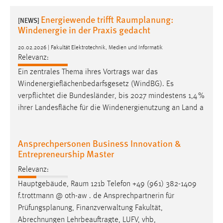
1 Jahr
Energiewende trifft Raumplanung:
[NEWS]
Windenergie in der Praxis gedacht
Performance
20.02.2026 | Fakultät Elektrotechnik, Medien und Informatik
Name:
Relevanz:
staticfilecache
Ein zentrales Thema ihres Vortrags war das
Windenergieflächenbedarfsgesetz (WindBG). Es
Zweck:
verpflichtet die Bundesländer, bis 2027 mindestens 1,4 %
Für performante Seitenauslieferung wird in diesem Cookie
ihrer Landesfläche für die Windenergienutzung an Land a
gespeichert, ob man eingeloggt ist.
Sprachpräferenz
Ansprechpersonen Business Innovation &
Entrepreneurship Master
Name:
site-language-preference
Relevanz:
Hauptgebäude,
Raum
121b Telefon +49 (961) 382-1409
Zweck:
f.trottmann @ oth-aw . de Ansprechpartnerin für
Das Cookie speichert die gewählte Sprache der Website.
Prüfungsplanung, Finanzverwaltung Fakultät,
Cookie Laufzeit:
Abrechnungen Lehrbeauftragte, LUFV, vhb,