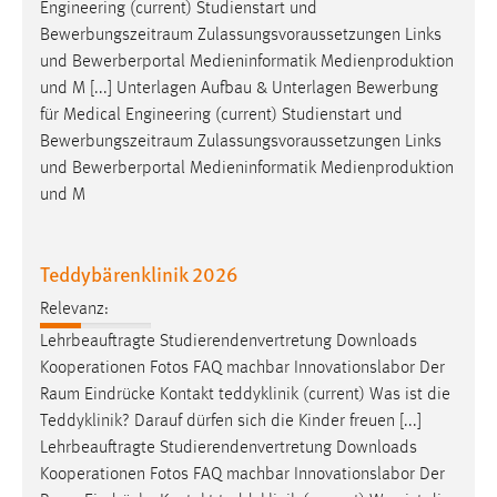
Engineering (current) Studienstart und
Bewerbungszeitraum
Zulassungsvoraussetzungen Links
Cookie Laufzeit:
und Bewerberportal Medieninformatik Medienproduktion
Max. 13 Monate
und M [...] Unterlagen Aufbau & Unterlagen Bewerbung
für Medical Engineering (current) Studienstart und
Bewerbungszeitraum
Zulassungsvoraussetzungen Links
MARKETING
und Bewerberportal Medieninformatik Medienproduktion
Marketing Cookies werden von Drittanbietern
und M
verwendet, um personalisierte Werbung anzuzeigen.
Sie tun dies, indem sie Besucher über Websites
hinweg verfolgen.
Teddybärenklinik 2026
Relevanz:
Google Ads
Lehrbeauftragte Studierendenvertretung Downloads
Name:
Kooperationen Fotos FAQ machbar Innovationslabor Der
_gcl_au
Raum
Eindrücke Kontakt teddyklinik (current) Was ist die
Teddyklinik? Darauf dürfen sich die Kinder freuen [...]
Anbieter:
Lehrbeauftragte Studierendenvertretung Downloads
Google Ireland Limited
Kooperationen Fotos FAQ machbar Innovationslabor Der
Zweck: