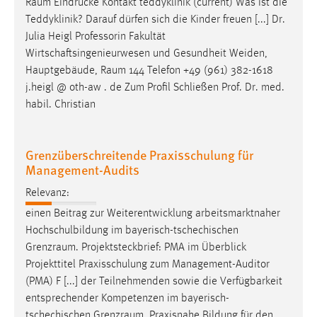
Raum
Eindrücke Kontakt teddyklinik (current) Was ist die
Conversion-Tracking
Teddyklinik? Darauf dürfen sich die Kinder freuen [...] Dr.
Julia Heigl Professorin Fakultät
Cookie Laufzeit:
Wirtschaftsingenieurwesen und Gesundheit Weiden,
3 Monate
Hauptgebäude,
Raum
144 Telefon +49 (961) 382-1618
j.heigl @ oth-aw . de Zum Profil Schließen Prof. Dr. med.
Facebook Pixel
habil. Christian
Name:
_fbp
Grenzüberschreitende Praxisschulung für
Management-Audits
Anbieter:
Facebook
Relevanz:
Zweck:
einen Beitrag zur Weiterentwicklung arbeitsmarktnaher
Conversion-Tracking
Hochschulbildung im bayerisch-tschechischen
Grenzraum
. Projektsteckbrief: PMA im Überblick
Cookie Laufzeit:
Projekttitel Praxisschulung zum Management-Auditor
3 Monate
(PMA) F [...] der Teilnehmenden sowie die Verfügbarkeit
entsprechender Kompetenzen im bayerisch-
tschechischen
Grenzraum
. Praxisnahe Bildung für den