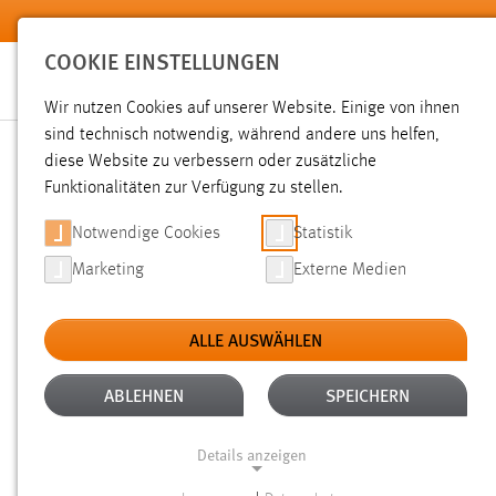
Zum Hauptinhalt springen
COOKIE EINSTELLUNGEN
Wir nutzen Cookies auf unserer Website. Einige von ihnen
sind technisch notwendig, während andere uns helfen,
diese Website zu verbessern oder zusätzliche
SUCHE
Funktionalitäten zur Verfügung zu stellen.
Notwendige Cookies
Statistik
Marketing
Externe Medien
ALLE AUSWÄHLEN
ALTER: 1 BIS 6 MONATE
ALLE FILTER E
Aktive Filter:
ABLEHNEN
SPEICHERN
Gesucht nach "raum".
Es wurden 56 Ergebnisse gefunden.
Details anzeigen