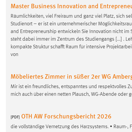
Master Business Innovation and Entrepreneu
Anbieter:
Google Ireland Limited
Räumlichkeiten, viel
Freiraum
und ganz viel Platz, sich s
Zweck:
Conversion-Tracking
Studienort – er ist ein unternehmerischer
Möglichkeitsra
Cookie Laufzeit:
3 Monate
and Entrepreneurship entwickeln Sie Innovation nicht im
steht dabei immer im Zentrum des Studiengangs [...] . L
Facebook Pixel
kompakte Struktur schafft
Raum
für intensive Projektarb
von
Name:
_fbp
Anbieter:
Facebook
Möbeliertes Zimmer in süßer 2er WG Amber
Zweck:
Conversion-Tracking
Mir ist ein freundliches, entspanntes und respektvolles 
Cookie Laufzeit:
3 Monate
mich auch über einen netten Plausch, WG-Abende oder
OTH AW Forschungsbericht 2026
EXTERNE MEDIEN
[PDF]
Um Inhalte von Videoplattformen und Social Media
die vollständige Vernetzung des Harzsystems. •
Raum
-,
Plattformen anzeigen zu können, werden von diesen