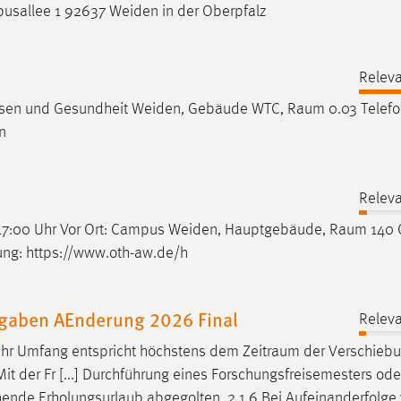
usallee 1 92637 Weiden in der Oberpfalz
Releva
urwesen und Gesundheit Weiden, Gebäude WTC,
Raum
0.03 Telef
n
Releva
| 17:00 Uhr Vor Ort: Campus Weiden, Hauptgebäude,
Raum
140 O
ung: https://www.oth-aw.de/h
ufgaben AEnderung 2026 Final
Releva
ig; ihr Umfang entspricht höchstens dem
Zeitraum
der Verschiebu
it der Fr [...] Durchführung eines Forschungsfreisemesters oder
ende Erholungsurlaub abgegolten. 2.1.6 Bei Aufeinanderfolge