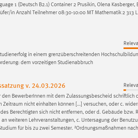
anguage 1 (Deutsch B2.1) Container 2 Prusikin, Olena Kasberger,
rüfer/in Anzahl Teilnehmer 08:30-10:00 MT Mathematik 2 313 Le
Releva
dienerfolg in einem grenzüberschreitenden
Hochschulbildu
orderung: dem vorzeitigen Studienabbruch
ssatzung v. 24.03.2026
Releva
r den BewerberInnen mit dem Zulassungsbescheid schriftlich 
en
Zeitraum
nicht einhalten können [...] versuchen, oder c. widerr
des Berechtigten sich nicht entfernen, oder d. Gebäude bzw.
 an weiteren Lehrveranstaltungen, c. Untersagung der Benutz
 Studium für bis zu zwei Semester. ²Ordnungsmaßnahmen nach