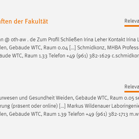
ten der Fakultät
Releva
 @ oth-aw . de Zum Profil Schließen Irina Leher Kontakt Irina 
iden, Gebäude WTC,
Raum
0.04 [...] Schmidkonz, MHBA Profess
bäude WTC,
Raum
1.33 Telefon +49 (961) 382-1629 c.schmidko
Releva
enieurwesen und Gesundheit Weiden, Gebäude WTC,
Raum
0.05 s
rung (präsent oder online) [...] Markus Wildenauer Laboringeni
iden, Gebäude WTC,
Raum
1.39 Telefon +49 (961) 382-1713 m.w