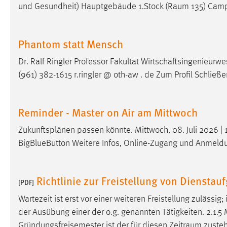
und Gesundheit) Hauptgebäude 1.Stock (
Raum
135) Camp
Phantom statt Mensch
Dr. Ralf Ringler Professor Fakultät Wirtschaftsingenie
(961) 382-1615 r.ringler @ oth-aw . de Zum Profil Schließe
Reminder - Master on Air am Mittwoch
Zukunftsplänen passen könnte. Mittwoch, 08. Juli 2026 
BigBlueButton Weitere Infos, Online-Zugang und Anmeld
Richtlinie zur Freistellung von Diensta
[PDF]
Wartezeit ist erst vor einer weiteren Freistellung zuläss
der Ausübung einer der o.g. genannten Tätigkeiten. 2.1.5 M
Gründungsfreisemester ist der für diesen
Zeitraum
zusteh