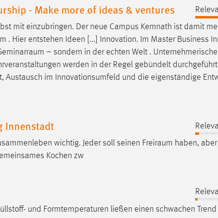
rship - Make more of ideas & ventures
Releva
elbst mit einzubringen. Der neue Campus Kemnath ist damit meh
um
. Hier entstehen Ideen [...] Innovation. Im Master Business I
Seminarraum
– sondern in der echten Welt . Unternehmerisch
ehrveranstaltungen werden in der Regel gebündelt durchgeführt
eit, Austausch im Innovationsumfeld und die eigenständige Ent
g Innenstadt
Releva
Zusammenleben wichtig. Jeder soll seinen
Freiraum
haben, aber 
 gemeinsames Kochen zw
Releva
 Füllstoff- und Formtemperaturen ließen einen schwachen Trend