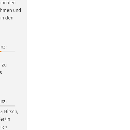
gionalen
nehmen und
in den
nz:
g zu
s
nz:
4 Hirsch,
er/in
ng 1