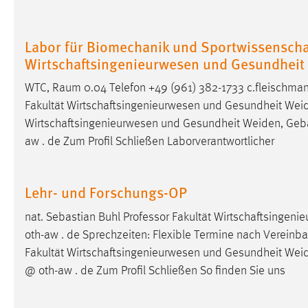
Matomo
Labor für Biomechanik und Sportwissenschaf
Name:
_pk_ref, _pk_cvar, _pk_id, _pk_ses
Wirtschaftsingenieurwesen und Gesundheit
Zweck:
Zugriffsstatistik
WTC,
Raum
0.04 Telefon +49 (961) 382-1733 c.fleischmann
Fakultät Wirtschaftsingenieurwesen und Gesundheit We
Cookie Laufzeit:
Max. 13 Monate
Wirtschaftsingenieurwesen und Gesundheit Weiden, Ge
aw . de Zum Profil Schließen Laborverantwortlicher
MARKETING
Marketing Cookies werden von Drittanbietern
Lehr- und Forschungs-OP
verwendet, um personalisierte Werbung anzuzeigen.
nat. Sebastian Buhl Professor Fakultät Wirtschaftsing
Sie tun dies, indem sie Besucher über Websites
oth-aw . de Sprechzeiten: Flexible Termine nach Vereinba
hinweg verfolgen.
Fakultät Wirtschaftsingenieurwesen und Gesundheit We
Google Ads
@ oth-aw . de Zum Profil Schließen So finden Sie uns
Name:
_gcl_au