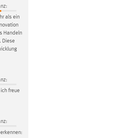
nz:
r als ein
nnovation
es Handeln
. Diese
wicklung
nz:
ich freue
nz:
 erkennen: