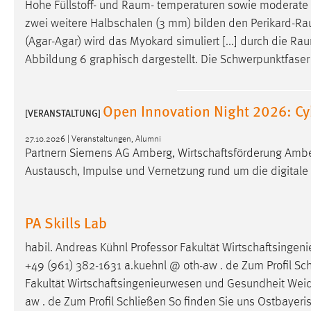
Hohe Füllstoff- und
Raum
- temperaturen sowie moderate 
externen Medien Cookies gesetzt.
zwei weitere Halbschalen (3 mm) bilden den
Perikard-R
(Agar-Agar) wird das Myokard simuliert [...] durch die
Rau
YouTube
Abbildung 6 graphisch dargestellt. Die Schwerpunktfaser
Vimeo
Open Innovation Night 2026: Cy
[VERANSTALTUNG]
27.10.2026 | Veranstaltungen, Alumni
Partnern Siemens AG Amberg, Wirtschaftsförderung Ambe
Austausch, Impulse und Vernetzung rund um die digitale 
PA Skills Lab
habil. Andreas Kühnl Professor Fakultät Wirtschaftsin
+49 (961) 382-1631 a.kuehnl @ oth-aw . de Zum Profil Schli
Fakultät Wirtschaftsingenieurwesen und Gesundheit We
aw . de Zum Profil Schließen So finden Sie uns Ostbayeri