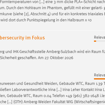
Formtemperaturen von [...] eine 3 mm dicke PLA+-Schicht nach
aum
. Durch den
Hohlraum
im Phantom, gefüllt mit einer gelarti
mkurve
(siehe [2], Abschnitt 4) und für ein konkretes triaxiales 
 wird dort durch Punktspiegelung in den
Halbraum
χ <0
bersecurity im Fokus
Releva
rg und IHK-Geschäftsstelle Amberg-Sulzbach wird ein
Raum
fü
Sicherheit geschaffen. Am 27. Oktober 2026
Releva
genieurwesen und Gesundheit Weiden, Gebäude WTC,
Raum
1.39 
eßen Laborverantwortliche Irina [...] Irina Leher Kontakt Irina 
iden, Gebäude WTC,
Raum
0.04 Telefon +49 (961) 382-1648 i.l
sche [...] (OTH) Amberg-Weiden Fakultät WIG (Wirtschaftsinge