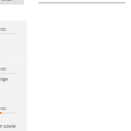
nz:
nz:
nige
nz:
en sowie