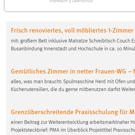
Impressum
|
Datenschutz
NOTWENDIGE COOKIES
Notwendige Cookies ermöglichen grundlegende
Funktionen und sind für die einwandfreie Funktion der
Frisch renoviertes, voll möbliertes 1-Zimme
Website erforderlich.
mit: großem Bett inklusive Matratze Schreibtisch Couch 
Einverständnis
Busanbindung Innenstadt und Hochschule in ca. 10 Minut
Name:
cookie_consent
Zweck:
Dieser Cookie speichert die
Gemütliches Zimmer in netter Frauen-WG – 
ausgewählten Einverständnis-Optionen
des Benutzers
alles, was man braucht: Spülmaschine Herd mit Ofen un
Küchenutensilien, die du gerne mitbenutzen darfst Weiter
Cookie Laufzeit:
1 Jahr
Performance
Grenzüberschreitende Praxisschulung für 
Name:
einen Beitrag zur Weiterentwicklung arbeitsmarktnaher 
staticfilecache
Projektsteckbrief: PMA im Überblick Projekttitel Praxis
Zweck:
Für performante Seitenauslieferung wird