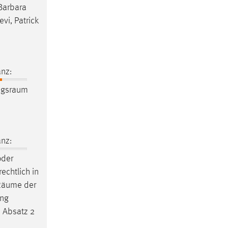
 Barbara
vi, Patrick
nz:
ngsraum
nz:
oder
echtlich in
Räume
der
ung
 Absatz 2