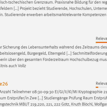
risch-tschechischen
Grenzraum
. Praxisnahe Bildung für den re
feldern [...] Projekt bezieht Studierende, Hochschulen, Unter
in. Studierende erwerben arbeitsmarktrelevante Kompetenzen 
Releva
 zur Sicherung des Lebensunterhalts während des
Zeitraums
des
itslosengeld, Bürgergeld, Elterngeld [...] Sachmittelförderun
hmerin über den gesamten
Förderzeitraum
Hochschulbezug mus
ltnis auch Vollz
Se26
Releva
 Anzahl Teilnehmer 08:30-09:30 EI/GI/II/KI/MI Kryptographie 21
aum
Erstprüfer/in Zwe [...] Studiengänge Prüfung
Raum
Erstprüf
ungstechnik MBUT 219,220, 221, 222 Götz, Knuth Blöchl, Wolfga