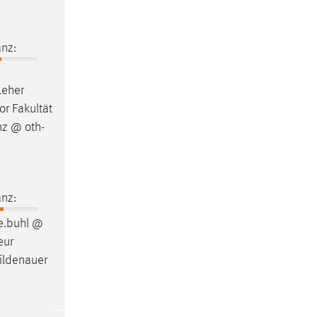
nz:
Leher
or Fakultät
nz @ oth-
nz:
e.buhl @
eur
ildenauer