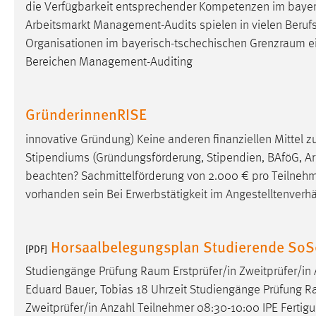
die Verfügbarkeit entsprechender Kompetenzen im baye
in diesem Cookie gespeichert, ob man
Arbeitsmarkt Management-Audits spielen in vielen Berufs
eingeloggt ist.
Organisationen im bayerisch-tschechischen
Grenzraum
e
Bereichen Management-Auditing
Sprachpräferenz
Name:
site-language-preference
GründerinnenRISE
Zweck:
Das Cookie speichert die gewählte
Sprache der Website.
innovative Gründung) Keine anderen finanziellen Mittel
Stipendiums (Gründungsförderung, Stipendien, BAföG, Arbe
Cookie Laufzeit:
30 Tage
beachten? Sachmittelförderung von 2.000 € pro Teilne
vorhanden sein Bei Erwerbstätigkeit im Angestelltenverhä
Chat
Name:
MibewSessionID, MIBEW_UserID,
Horsaalbelegungsplan Studierende So
[PDF]
mibew_locale, mibew-chat-frame-style-
5e9dbeb1811c0446
Studiengänge Prüfung
Raum
Erstprüfer/in Zweitprüfer/in
Eduard Bauer, Tobias 18 Uhrzeit Studiengänge Prüfung
R
Zweck:
Wird benötigt um die Chatfunktion
nutzen zu können.
Zweitprüfer/in Anzahl Teilnehmer 08:30-10:00 IPE Fertig