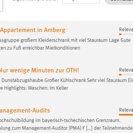
r Appartement in Amberg
Releva
Essgruppe großem Kleiderschrank mit viel
Stauraum
Lage Gute
en zu Fuß erreichbar Mietkonditionen
Nur wenige Minuten zur OTH!
Releva
d Dunstabzugshaube Großer Kühlschrank Sehr viel
Stauraum
Ei
e Highlights: Waschen: Im Keller
Management-Audits
Releva
Hochschulbildung im bayerisch-tschechischen
Grenzraum
.
schulung zum Management-Auditor (PMA) F [...] der Teilnehmend