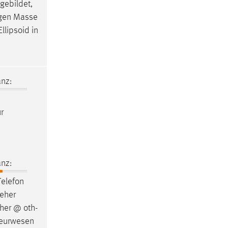
gebildet,
- gen Masse
Ellipsoid in
nz:
r
nz:
Telefon
Leher
eher @ oth-
nieurwesen