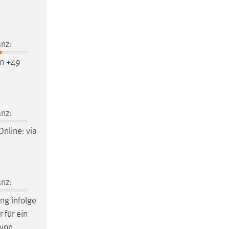
nz:
on +49
nz:
nline: via
nz:
ng infolge
 für ein
 von