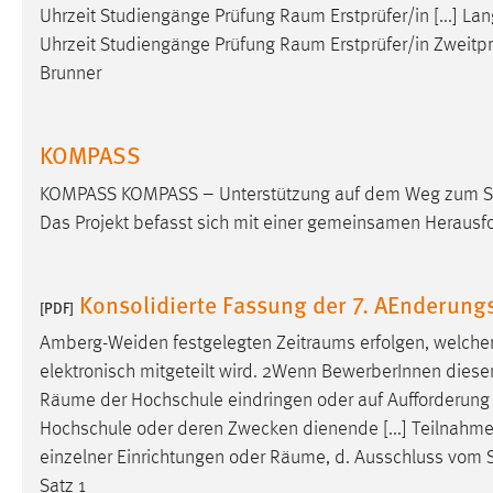
Uhrzeit Studiengänge Prüfung
Raum
Erstprüfer/in [...] L
Cookie Laufzeit:
MibewSessionID, mibew-chat-frame-
Uhrzeit Studiengänge Prüfung
Raum
Erstprüfer/in Zweitp
style-5e9dbeb1811c0446 =
Sitzungslaufzeit, mibew_locale = 3
Brunner
Jahre, MIBEW_UserID = 1 Jahr
KOMPASS
Login
KOMPASS KOMPASS – Unterstützung auf dem Weg zum Stu
Name:
fe_user, be_user, be_lastLoginProvider
Das Projekt befasst sich mit einer gemeinsamen Herausf
Zweck:
Dieser Cookie ist notwendig um sich an
der Website einloggen zu können.
Konsolidierte Fassung der 7. AEnderung
[PDF]
Cookie Laufzeit:
24 Stunden
Amberg-Weiden festgelegten
Zeitraums
erfolgen, welche
elektronisch mitgeteilt wird. 2Wenn BewerberInnen dies
STATISTIK
Räume
der Hochschule eindringen oder auf Aufforderung 
Hochschule oder deren Zwecken dienende [...] Teilnahme
Statistik Cookies erfassen Informationen anonym.
einzelner Einrichtungen oder
Räume
, d. Ausschluss vom
Diese Informationen helfen uns zu verstehen, wie
Satz 1
unsere Besucher unsere Website nutzen.