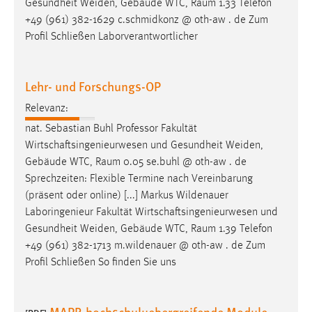
Gesundheit Weiden, Gebäude WTC,
Raum
1.33 Telefon
+49 (961) 382-1629 c.schmidkonz @ oth-aw . de Zum
Cookie Laufzeit:
Profil Schließen Laborverantwortlicher
Max. 13 Monate
Lehr- und Forschungs-OP
MARKETING
Relevanz:
Marketing Cookies werden von Drittanbietern
nat. Sebastian Buhl Professor Fakultät
verwendet, um personalisierte Werbung anzuzeigen.
Wirtschaftsingenieurwesen und Gesundheit Weiden,
Sie tun dies, indem sie Besucher über Websites
Gebäude WTC,
Raum
0.05 se.buhl @ oth-aw . de
hinweg verfolgen.
Sprechzeiten: Flexible Termine nach Vereinbarung
(präsent oder online) [...] Markus Wildenauer
Google Ads
Laboringenieur Fakultät Wirtschaftsingenieurwesen und
Name:
Gesundheit Weiden, Gebäude WTC,
Raum
1.39 Telefon
_gcl_au
+49 (961) 382-1713 m.wildenauer @ oth-aw . de Zum
Profil Schließen So finden Sie uns
Anbieter:
Google Ireland Limited
MAPR-hochschuluebergreifende Module
Zweck: