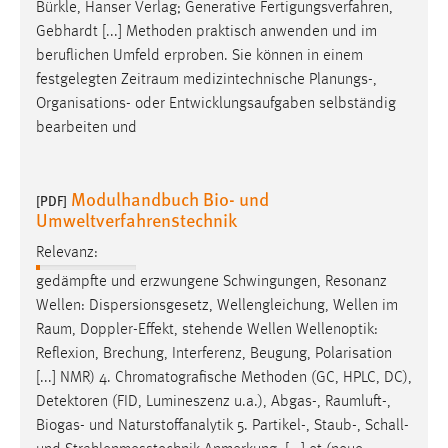
Bürkle, Hanser Verlag; Generative Fertigungsverfahren,
Gebhardt [...] Methoden praktisch anwenden und im
beruflichen Umfeld erproben. Sie können in einem
festgelegten
Zeitraum
medizintechnische Planungs-,
Organisations- oder Entwicklungsaufgaben selbständig
bearbeiten und
Modulhandbuch Bio- und
[PDF]
Umweltverfahrenstechnik
Relevanz:
gedämpfte und erzwungene Schwingungen, Resonanz
Wellen: Dispersionsgesetz, Wellengleichung, Wellen im
Raum
, Doppler-Effekt, stehende Wellen Wellenoptik:
Reflexion, Brechung, Interferenz, Beugung, Polarisation
[...] NMR) 4. Chromatografische Methoden (GC, HPLC, DC),
Detektoren (FID, Lumineszenz u.a.), Abgas-,
Raumluft
-,
Biogas- und Naturstoffanalytik 5. Partikel-, Staub-, Schall-