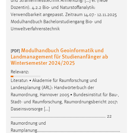
und Strahlenmesstechnik Anmerkung: [...] et (neue
Dozentin). 4.2.2 Bio- und Naturstoffanalytik:
Verwendbarkeit angepasst.
Zeitraum
14.07.- 12.11.2025
Modulhandbuch Bachelorstudiengang Bio- und
Umweltverfahrenstechnik
Modulhandbuch Geoinformatik und
[PDF]
Landmanagement für Studienanfänger ab
Wintersemester 2024/2025
Relevanz:
Literatur: ▪ Akademie für
Raumforschung
und
Landesplanung (ARL): Handwörterbuch der
Raumordnung
, Hannover 2005 ▪ Bundesinstitut für Bau-,
Stadt- und
Raumforschung
,
Raumordnungsbericht
2017:
Daseinsvorsorge [...]
................................................................................ 22
Raumordnung
und
Raumplanung
......................................................................