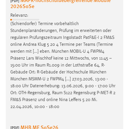
[PDF]
2026SoSe
Conversion-Tracking
Relevanz:
Cookie Laufzeit:
3 Monate
(Schiendorfer) Termine vorbehaltlich
Stundenplanänderungen, Prüfung im erweiterten oder
regulären
Prüfungszeitraum
Ingolstadt PatF&E-I 2 FM&S
Facebook Pixel
online Andrea Klug 5 20 4 Termine per Teams (Termine
Name:
werden mit [...] eben. München MOBIL-U 4 FWPM4
_fbp
Präsenz Lars Wischhof keine 12 Mittwochs, von 11:45 –
15:00 Uhr im
Raum
R1.009 in der Lothstraße 64, R-
Anbieter:
Gebäude Ort: R-Gebäude der Hochschule München
Facebook
München MSMM-U 2 FWPM4 [...] 27.03.2026, 13:00 -
Zweck:
18:00 Uhr Datenerhebung: 13.06.2026, 9:00 - 17:00 Uhr
Conversion-Tracking
Ort: OTH-Regensburg,
Raum
S122 Regensburg P-MET-R 2
FM&S Präsenz und online Nina Leffers 5 20 Mi.
Cookie Laufzeit:
22.04.2026, 10:00 - 18:00
3 Monate
MHB ME SoSe26
[PDF]