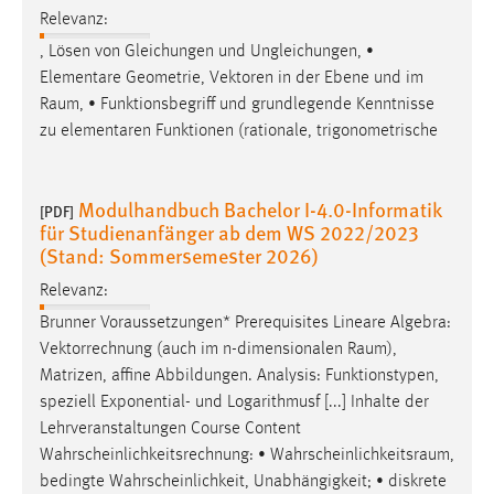
Relevanz:
, Lösen von Gleichungen und Ungleichungen, •
Elementare Geometrie, Vektoren in der Ebene und im
Raum
, • Funktionsbegriff und grundlegende Kenntnisse
zu elementaren Funktionen (rationale, trigonometrische
Modulhandbuch Bachelor I-4.0-Informatik
[PDF]
für Studienanfänger ab dem WS 2022/2023
(Stand: Sommersemester 2026)
Relevanz:
Brunner Voraussetzungen* Prerequisites Lineare Algebra:
Vektorrechnung (auch im n-dimensionalen
Raum
),
Matrizen, affine Abbildungen. Analysis: Funktionstypen,
speziell Exponential- und Logarithmusf [...] Inhalte der
Lehrveranstaltungen Course Content
Wahrscheinlichkeitsrechnung: •
Wahrscheinlichkeitsraum
,
bedingte Wahrscheinlichkeit, Unabhängigkeit; • diskrete