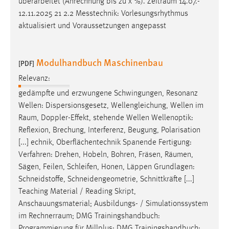
überarbeitet (Anrechnung bis zu x %).
Zeitraum
14.07.-
12.11.2025 21 2.2 Messtechnik: Vorlesungsrhythmus
aktualisiert und Voraussetzungen angepasst
Modulhandbuch Maschinenbau
[PDF]
Relevanz:
gedämpfte und erzwungene Schwingungen, Resonanz
Wellen: Dispersionsgesetz, Wellengleichung, Wellen im
Raum
, Doppler-Effekt, stehende Wellen Wellenoptik:
Reflexion, Brechung, Interferenz, Beugung, Polarisation
[...] echnik, Oberflächentechnik Spanende Fertigung:
Verfahren: Drehen, Hobeln, Bohren, Fräsen,
Räumen
,
Sägen, Feilen, Schleifen, Honen, Läppen Grundlagen:
Schneidstoffe, Schneidengeometrie, Schnittkräfte [...]
Teaching Material / Reading Skript,
Anschauungsmaterial; Ausbildungs- / Simulationssystem
im
Rechnerraum
; DMG Trainingshandbuch:
Programmierung für Millplus; DMG Trainingshandbuch: