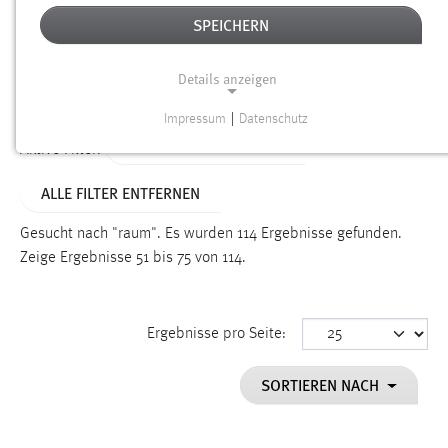
SPEICHERN
Alter
Details anzeigen
SUCHEN
Impressum
|
Datenschutz
NOTWENDIGE COOKIES
ALTER: 1 BIS 6 MONATE
Aktive Filter:
Notwendige Cookies ermöglichen grundlegende
ALLE FILTER ENTFERNEN
Funktionen und sind für die einwandfreie Funktion der
Website erforderlich.
Gesucht nach "raum".
Es wurden 114 Ergebnisse gefunden.
Zeige Ergebnisse 51 bis 75 von 114.
Einverständnis
Name:
cookie_consent
Ergebnisse pro Seite:
Zweck:
SORTIEREN NACH
Dieser Cookie speichert die ausgewählten Einverständnis-
Optionen des Benutzers
Cookie Laufzeit: