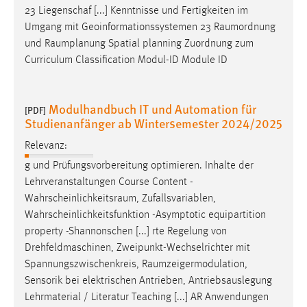
23 Liegenschaf [...] Kenntnisse und Fertigkeiten im
Umgang mit Geoinformationssystemen 23
Raumordnung
und
Raumplanung
Spatial planning Zuordnung zum
Curriculum Classification Modul-ID Module ID
Modulhandbuch IT und Automation für
[PDF]
Studienanfänger ab Wintersemester 2024/2025
Relevanz:
g und Prüfungsvorbereitung optimieren. Inhalte der
Lehrveranstaltungen Course Content -
Wahrscheinlichkeitsraum
, Zufallsvariablen,
Wahrscheinlichkeitsfunktion -Asymptotic equipartition
property -Shannonschen [...] rte Regelung von
Drehfeldmaschinen, Zweipunkt-Wechselrichter mit
Spannungszwischenkreis,
Raumzeigermodulation
,
Sensorik bei elektrischen Antrieben, Antriebsauslegung
Lehrmaterial / Literatur Teaching [...] AR Anwendungen