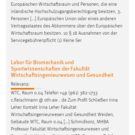
Europäischen
Wirtschaftsraum
und Personen, die eine
Zweck:
inländische Hochschulzugangsberechtigung besitzen, 3.
Dieser Cookie ist notwendig um sich an der Website
einloggen zu können.
Personen [...] Europäischen Union oder eines anderen
Vertragsstaates des Abkommens über den Europäischen
Cookie Laufzeit:
Wirtschaftsraum
besitzen. 10 § 18 Ausnahmen von der
24 Stunden
Servicegebührenpflicht (1) Keine Ser
STATISTIK
Labor für Biomechanik und
Sportwissenschaften der Fakultät
Statistik Cookies erfassen Informationen anonym.
Wirtschaftsingenieurwesen und Gesundheit
Diese Informationen helfen uns zu verstehen, wie
unsere Besucher unsere Website nutzen.
Relevanz:
WTC,
Raum
0.04 Telefon +49 (961) 382-1733
Matomo
c.fleischmann @ oth-aw . de Zum Profil Schließen Irina
Leher Kontakt Irina Leher Fakultät
Name:
Wirtschaftsingenieurwesen und Gesundheit Weiden,
_pk_ref, _pk_cvar, _pk_id, _pk_ses
Gebäude WTC,
Raum
0.04 [...] Schmidkonz, MHBA
Zweck:
Professor Fakultät Wirtschaftsingenieurwesen und
Zugriffsstatistik