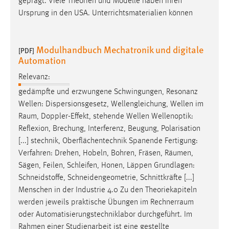
geprägt. Viele Theorien und Modelle haben ihren
Ursprung in den USA. Unterrichtsmaterialien können
Modulhandbuch Mechatronik und digitale
[PDF]
Automation
Relevanz:
gedämpfte und erzwungene Schwingungen, Resonanz
Wellen: Dispersionsgesetz, Wellengleichung, Wellen im
Raum
, Doppler-Effekt, stehende Wellen Wellenoptik:
Reflexion, Brechung, Interferenz, Beugung, Polarisation
[...] stechnik, Oberflächentechnik Spanende Fertigung:
Verfahren: Drehen, Hobeln, Bohren, Fräsen,
Räumen
,
Sägen, Feilen, Schleifen, Honen, Läppen Grundlagen:
Schneidstoffe, Schneidengeometrie, Schnittkräfte [...]
Menschen in der Industrie 4.0 Zu den Theoriekapiteln
werden jeweils praktische Übungen im
Rechnerraum
oder Automatisierungstechniklabor durchgeführt. Im
Rahmen einer Studienarbeit ist eine gestellte