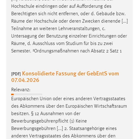
30 Tage
Hochschule eindringen oder auf Aufforderung des
Berechtigten sich nicht entfernen, oder d. Gebäude bzw.
Chat
Räume
der Hochschule oder deren Zwecken dienende [...]
Teilnahme an weiteren Lehrveranstaltungen, c.
Name:
Untersagung der Benutzung einzelner Einrichtungen oder
MibewSessionID, MIBEW_UserID, mibew_locale, mibew-
Räume
, d. Ausschluss vom Studium für bis zu zwei
chat-frame-style-5e9dbeb1811c0446
Semester. ²Ordnungsmaßnahmen nach Absatz 2 Satz 1
Zweck:
Wird benötigt um die Chatfunktion nutzen zu können.
Konsolidierte Fassung der GebEntS vom
[PDF]
Cookie Laufzeit:
07.04.2026
MibewSessionID, mibew-chat-frame-style-
5e9dbeb1811c0446 = Sitzungslaufzeit, mibew_locale = 3
Relevanz:
Jahre, MIBEW_UserID = 1 Jahr
Europäischen Union oder eines anderen Vertragsstaates
des Abkommens über den Europäischen
Wirtschaftsraum
Login
besitzen. § 12 Ausnahmen von der
Bewerbungsgebührenpflicht (1) Keine
Name:
Bewerbungsgebühren [...] 2. Staatsangehörige eines
fe_user, be_user, be_lastLoginProvider
anderen Vertragsstaates des Abkommens über den