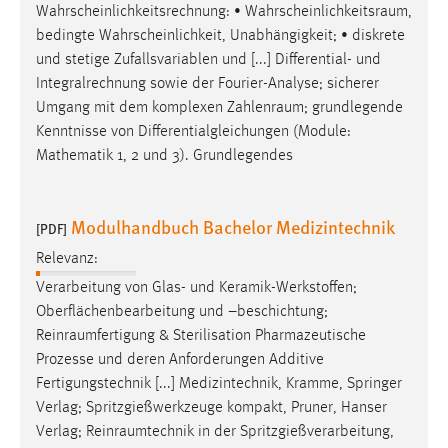
Wahrscheinlichkeitsrechnung: •
Wahrscheinlichkeitsraum
,
bedingte Wahrscheinlichkeit, Unabhängigkeit; • diskrete
und stetige Zufallsvariablen und [...] Differential- und
Integralrechnung sowie der Fourier-Analyse; sicherer
Umgang mit dem komplexen
Zahlenraum
; grundlegende
Kenntnisse von Differentialgleichungen (Module:
Mathematik 1, 2 und 3). Grundlegendes
Modulhandbuch Bachelor Medizintechnik
[PDF]
Relevanz:
Verarbeitung von Glas- und Keramik-Werkstoffen;
Oberflächenbearbeitung und –beschichtung;
Reinraumfertigung
& Sterilisation Pharmazeutische
Prozesse und deren Anforderungen Additive
Fertigungstechnik [...] Medizintechnik, Kramme, Springer
Verlag; Spritzgießwerkzeuge kompakt, Pruner, Hanser
Verlag;
Reinraumtechnik
in der Spritzgießverarbeitung,