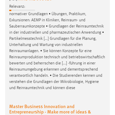
EXTERNE MEDIEN
Relevanz:
Um Inhalte von Videoplattformen und Social Media
normativer Grundlagen • Übungen, Praktikum,
Plattformen anzeigen zu können, werden von diesen
Exkursionen: AEMP in Kliniken,
Reinraum
- und
externen Medien Cookies gesetzt.
Sauberraumkonzepte
• Grundlagen der
Reinraumtechnik
in der industriellen und pharmazeutischen Anwendung •
YouTube
Partikelmesstechnik [...] Grundlagen für die Planung,
Unterhaltung und Wartung von industriellen
Vimeo
Reinraumanlagen
. • Sie können Konzepte für eine
Reinraumproduktion
technisch und betriebswirtschaftlich
bewerten und beherrschen die [...] -führung in einer
Reinraumumgebung
erkennen und dementsprechend
verantwortlich handeln. • Die Studierenden kennen und
verstehen die Grundlagen der Mikrobiologie, Hygiene
und
Reinraumtechnik
und können diese
Master Business Innovation and
Entrepreneurship - Make more of ideas &