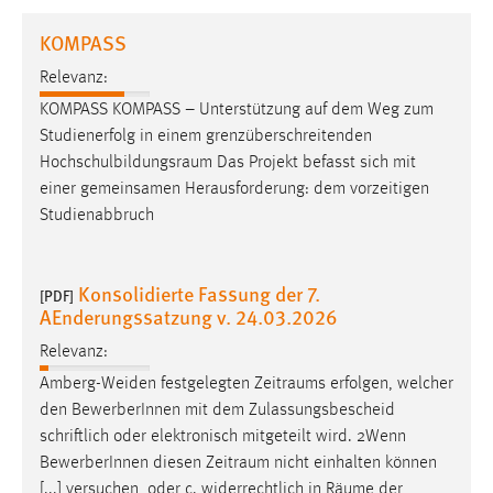
1 Jahr
KOMPASS
Relevanz:
Performance
KOMPASS KOMPASS – Unterstützung auf dem Weg zum
Name:
Studienerfolg in einem grenzüberschreitenden
staticfilecache
Hochschulbildungsraum
Das Projekt befasst sich mit
einer gemeinsamen Herausforderung: dem vorzeitigen
Zweck:
Studienabbruch
Für performante Seitenauslieferung wird in diesem Cookie
gespeichert, ob man eingeloggt ist.
Konsolidierte Fassung der 7.
[PDF]
Sprachpräferenz
AEnderungssatzung v. 24.03.2026
Name:
Relevanz:
site-language-preference
Amberg-Weiden festgelegten
Zeitraums
erfolgen, welcher
Zweck:
den BewerberInnen mit dem Zulassungsbescheid
Das Cookie speichert die gewählte Sprache der Website.
schriftlich oder elektronisch mitgeteilt wird. 2Wenn
BewerberInnen diesen
Zeitraum
nicht einhalten können
Cookie Laufzeit:
[...] versuchen, oder c. widerrechtlich in
Räume
der