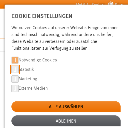
Zum Hauptinhalt springen
MyOTH
Kontakt
DE
COOKIE EINSTELLUNGEN
SUCHE
Wir nutzen Cookies auf unserer Website. Einige von ihnen
sind technisch notwendig, während andere uns helfen,
diese Website zu verbessern oder zusätzliche
JETZT BEWERBEN
Funktionalitäten zur Verfügung zu stellen.
Notwendige Cookies
SUCHE
Statistik
Marketing
FILTER
Externe Medien
Typ
ALLE AUSWÄHLEN
Erstellungsdatum
ABLEHNEN