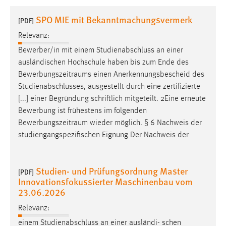
1 Jahr
SPO MIE mit Bekanntmachungsvermerk
[PDF]
Relevanz:
Performance
Bewerber/in mit einem Studienabschluss an einer
Name:
ausländischen Hochschule haben bis zum Ende des
staticfilecache
Bewerbungszeitraums
einen Anerkennungsbescheid des
Studienabschlusses, ausgestellt durch eine zertifizierte
Zweck:
[...] einer Begründung schriftlich mitgeteilt. 2Eine erneute
Für performante Seitenauslieferung wird in diesem Cookie
gespeichert, ob man eingeloggt ist.
Bewerbung ist frühestens im folgenden
Bewerbungszeitraum
wieder möglich. § 6 Nachweis der
studiengangspezifischen Eignung Der Nachweis der
Sprachpräferenz
Name:
Studien- und Prüfungsordnung Master
site-language-preference
[PDF]
Innovationsfokussierter Maschinenbau vom
Zweck:
23.06.2026
Das Cookie speichert die gewählte Sprache der Website.
Relevanz:
Cookie Laufzeit:
einem Studienabschluss an einer ausländi- schen