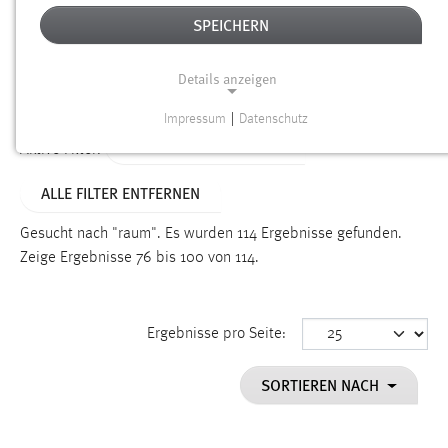
SPEICHERN
Alter
Details anzeigen
SUCHEN
Impressum
|
Datenschutz
NOTWENDIGE COOKIES
ALTER: 1 BIS 6 MONATE
Aktive Filter:
Notwendige Cookies ermöglichen grundlegende
ALLE FILTER ENTFERNEN
Funktionen und sind für die einwandfreie Funktion der
Website erforderlich.
Gesucht nach "raum".
Es wurden 114 Ergebnisse gefunden.
Zeige Ergebnisse 76 bis 100 von 114.
Einverständnis
Name:
cookie_consent
Ergebnisse pro Seite:
Zweck:
SORTIEREN NACH
Dieser Cookie speichert die ausgewählten Einverständnis-
Optionen des Benutzers
Cookie Laufzeit: