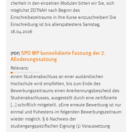
cherheit in den einzelnen Modulen bitten wir Sie, sich
Cookie Laufzeit:
möglichst ZEITNAH nach Beginn des
Max. 13 Monate
Einschreibezeitraums
in Ihre Kurse einzuschreiben! Die
Einschreibung ist bis allerspätestens Samstag,
18.04.2026
MARKETING
Marketing Cookies werden von Drittanbietern
SPO WP konsolidierte Fassung der 2.
[PDF]
verwendet, um personalisierte Werbung anzuzeigen.
AEnderungssatzung
Sie tun dies, indem sie Besucher über Websites
Relevanz:
hinweg verfolgen.
einem Studienabschluss an einer ausländischen
Hochschule wird empfohlen, bis zum Ende des
Google Ads
Bewerbungszeitraums
einen Anerkennungsbescheid des
Name:
Studienabschlusses, ausgestellt durch eine zertifizierte
_gcl_au
[...] schriftlich mitgeteilt. 2Eine erneute Bewerbung ist nur
einmal und frühestens im folgenden
Bewerbungszeitraum
Anbieter:
wieder möglich. § 6 Nachweis der
Google Ireland Limited
studiengangspezifischen Eignung (1) Voraussetzung
Zweck: