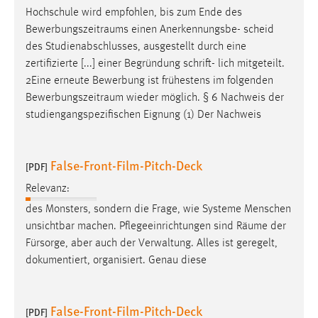
30 Tage
Hochschule wird empfohlen, bis zum Ende des
Bewerbungszeitraums
einen Anerkennungsbe- scheid
Chat
des Studienabschlusses, ausgestellt durch eine
zertifizierte [...] einer Begründung schrift- lich mitgeteilt.
Name:
2Eine erneute Bewerbung ist frühestens im folgenden
MibewSessionID, MIBEW_UserID, mibew_locale, mibew-
Bewerbungszeitraum
wieder möglich. § 6 Nachweis der
chat-frame-style-5e9dbeb1811c0446
studiengangspezifischen Eignung (1) Der Nachweis
Zweck:
Wird benötigt um die Chatfunktion nutzen zu können.
False-Front-Film-Pitch-Deck
[PDF]
Cookie Laufzeit:
Relevanz:
MibewSessionID, mibew-chat-frame-style-
5e9dbeb1811c0446 = Sitzungslaufzeit, mibew_locale = 3
des Monsters, sondern die Frage, wie Systeme Menschen
Jahre, MIBEW_UserID = 1 Jahr
unsichtbar machen. Pflegeeinrichtungen sind
Räume
der
Fürsorge, aber auch der Verwaltung. Alles ist geregelt,
Login
dokumentiert, organisiert. Genau diese
Name:
fe_user, be_user, be_lastLoginProvider
False-Front-Film-Pitch-Deck
[PDF]