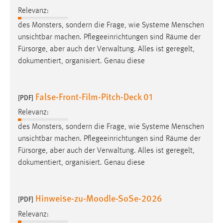
Zweck:
Relevanz:
Dieser Cookie ist notwendig um sich an der Website
des Monsters, sondern die Frage, wie Systeme Menschen
einloggen zu können.
unsichtbar machen. Pflegeeinrichtungen sind
Räume
der
Cookie Laufzeit:
Fürsorge, aber auch der Verwaltung. Alles ist geregelt,
24 Stunden
dokumentiert, organisiert. Genau diese
False-Front-Film-Pitch-Deck 01
[PDF]
STATISTIK
Relevanz:
Statistik Cookies erfassen Informationen anonym.
Diese Informationen helfen uns zu verstehen, wie
des Monsters, sondern die Frage, wie Systeme Menschen
unsere Besucher unsere Website nutzen.
unsichtbar machen. Pflegeeinrichtungen sind
Räume
der
Fürsorge, aber auch der Verwaltung. Alles ist geregelt,
Matomo
dokumentiert, organisiert. Genau diese
Name:
_pk_ref, _pk_cvar, _pk_id, _pk_ses
Hinweise-zu-Moodle-SoSe-2026
[PDF]
Zweck:
Relevanz:
Zugriffsstatistik