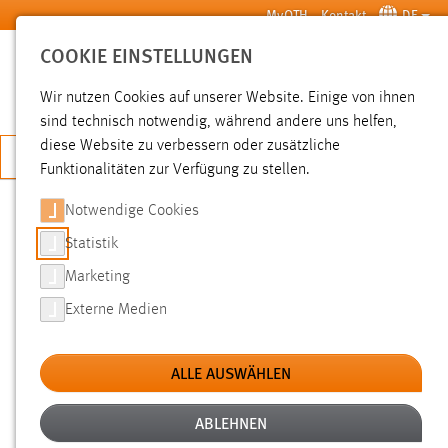
Zum Hauptinhalt springen
MyOTH
Kontakt
DE
COOKIE EINSTELLUNGEN
SUCHE
Wir nutzen Cookies auf unserer Website. Einige von ihnen
sind technisch notwendig, während andere uns helfen,
diese Website zu verbessern oder zusätzliche
JETZT BEWERBEN
Funktionalitäten zur Verfügung zu stellen.
Notwendige Cookies
SUCHE
Statistik
Marketing
FILTER
Externe Medien
Typ
ALLE AUSWÄHLEN
Erstellungsdatum
ABLEHNEN