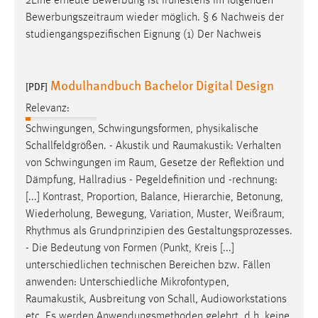
2Eine erneute Bewerbung ist frühestens im folgenden
Bewerbungszeitraum
wieder möglich. § 6 Nachweis der
studiengangspezifischen Eignung (1) Der Nachweis
Modulhandbuch Bachelor Digital Design
[PDF]
Relevanz:
Schwingungen, Schwingungsformen, physikalische
Schallfeldgrößen. - Akustik und
Raumakustik
: Verhalten
von Schwingungen im
Raum
, Gesetze der Reflektion und
Dämpfung, Hallradius - Pegeldefinition und -rechnung:
[...] Kontrast, Proportion, Balance, Hierarchie, Betonung,
Wiederholung, Bewegung, Variation, Muster,
Weißraum
,
Rhythmus als Grundprinzipien des Gestaltungsprozesses.
- Die Bedeutung von Formen (Punkt, Kreis [...]
unterschiedlichen technischen Bereichen bzw. Fällen
anwenden: Unterschiedliche Mikrofontypen,
Raumakustik
, Ausbreitung von Schall, Audioworkstations
etc. Es werden Anwendungsmethoden gelehrt, d.h. keine