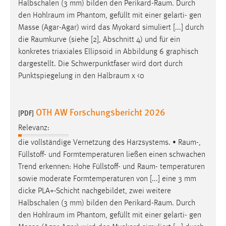
Halbschalen (3 mm) bilden den
Perikard-Raum
. Durch
den
Hohlraum
im Phantom, gefüllt mit einer gelarti- gen
Masse (Agar-Agar) wird das Myokard simuliert [...] durch
die
Raumkurve
(siehe [2], Abschnitt 4) und für ein
konkretes triaxiales Ellipsoid in Abbildung 6 graphisch
dargestellt. Die Schwerpunktfaser wird dort durch
Punktspiegelung in den
Halbraum
χ <0
OTH AW Forschungsbericht 2026
[PDF]
Relevanz:
die vollständige Vernetzung des Harzsystems. •
Raum
-,
Füllstoff- und Formtemperaturen ließen einen schwachen
Trend erkennen: Hohe Füllstoff- und
Raum
- temperaturen
sowie moderate Formtemperaturen von [...] eine 3 mm
dicke PLA+-Schicht nachgebildet, zwei weitere
Halbschalen (3 mm) bilden den
Perikard-Raum
. Durch
den
Hohlraum
im Phantom, gefüllt mit einer gelarti- gen