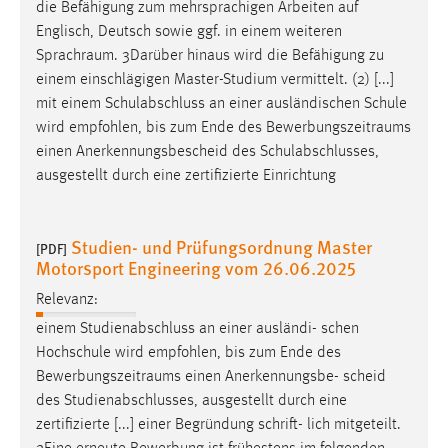
EXTERNE MEDIEN
die Befähigung zum mehrsprachigen Arbeiten auf
Englisch, Deutsch sowie ggf. in einem weiteren
Um Inhalte von Videoplattformen und Social Media
Sprachraum
. 3Darüber hinaus wird die Befähigung zu
Plattformen anzeigen zu können, werden von diesen
einem einschlägigen Master-Studium vermittelt. (2) [...]
externen Medien Cookies gesetzt.
mit einem Schulabschluss an einer ausländischen Schule
wird empfohlen, bis zum Ende des
Bewerbungszeitraums
YouTube
einen Anerkennungsbescheid des Schulabschlusses,
ausgestellt durch eine zertifizierte Einrichtung
Vimeo
Studien- und Prüfungsordnung Master
[PDF]
Motorsport Engineering vom 26.06.2025
Relevanz:
einem Studienabschluss an einer ausländi- schen
Hochschule wird empfohlen, bis zum Ende des
Bewerbungszeitraums
einen Anerkennungsbe- scheid
des Studienabschlusses, ausgestellt durch eine
zertifizierte [...] einer Begründung schrift- lich mitgeteilt.