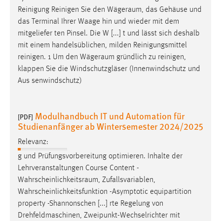
Reinigung Reinigen Sie den
Wägeraum
, das Gehäuse und
das Terminal Ihrer Waage hin und wieder mit dem
mitgeliefer­ ten Pinsel. Die W [...] t und lässt sich deshalb
mit einem handelsüblichen, milden Reinigungsmittel
reinigen. 1 Um den
Wägeraum
gründlich zu reinigen,
klappen Sie die Windschutzgläser (Innenwindschutz und
Aus­ senwindschutz)
Modulhandbuch IT und Automation für
[PDF]
Studienanfänger ab Wintersemester 2024/2025
Relevanz:
g und Prüfungsvorbereitung optimieren. Inhalte der
Lehrveranstaltungen Course Content -
Wahrscheinlichkeitsraum
, Zufallsvariablen,
Wahrscheinlichkeitsfunktion -Asymptotic equipartition
property -Shannonschen [...] rte Regelung von
Drehfeldmaschinen, Zweipunkt-Wechselrichter mit