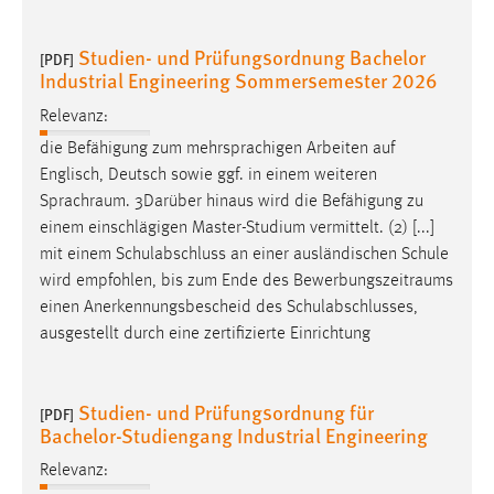
Conversion-Tracking
Studien- und Prüfungsordnung Bachelor
[PDF]
Cookie Laufzeit:
Industrial Engineering Sommersemester 2026
3 Monate
Relevanz:
die Befähigung zum mehrsprachigen Arbeiten auf
Facebook Pixel
Englisch, Deutsch sowie ggf. in einem weiteren
Name:
Sprachraum
. 3Darüber hinaus wird die Befähigung zu
_fbp
einem einschlägigen Master-Studium vermittelt. (2) [...]
mit einem Schulabschluss an einer ausländischen Schule
Anbieter:
wird empfohlen, bis zum Ende des
Bewerbungszeitraums
Facebook
einen Anerkennungsbescheid des Schulabschlusses,
Zweck:
ausgestellt durch eine zertifizierte Einrichtung
Conversion-Tracking
Cookie Laufzeit:
Studien- und Prüfungsordnung für
[PDF]
3 Monate
Bachelor-Studiengang Industrial Engineering
Relevanz: