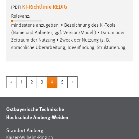
KI-Richtlinie REDIG
[PDF]
Relevanz:
mindestens anzugeben: • Bezeichnung des KI-Tools
(Name und Anbieter, ggf. Version/Modell) • Datum oder
Zeitraum
der Nutzung • Zweck der Nutzung (z. B.
sprachliche Überarbeitung, Ideenfindung, Strukturierung,
«
1
2
3
4
5
»
Ostbayerische Technische
Hochschule Amberg-Weiden
Standort Amberg
Kaiser-Wilhelm-Ring 23