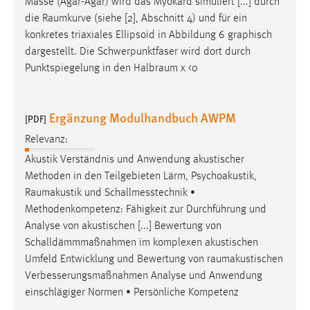
Masse (Agar-Agar) wird das Myokard simuliert [...] durch
die
Raumkurve
(siehe [2], Abschnitt 4) und für ein
konkretes triaxiales Ellipsoid in Abbildung 6 graphisch
dargestellt. Die Schwerpunktfaser wird dort durch
Punktspiegelung in den
Halbraum
χ <0
Ergänzung Modulhandbuch AWPM
[PDF]
Relevanz:
Akustik Verständnis und Anwendung akustischer
Methoden in den Teilgebieten Lärm, Psychoakustik,
Raumakustik
und Schallmesstechnik •
Methodenkompetenz: Fähigkeit zur Durchführung und
Analyse von akustischen [...] Bewertung von
Schalldämmmaßnahmen im komplexen akustischen
Umfeld Entwicklung und Bewertung von
raumakustischen
Verbesserungsmaßnahmen Analyse und Anwendung
einschlägiger Normen • Persönliche Kompetenz