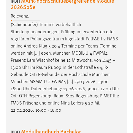
MAPR-hochschuluebergreifende Module
[PDF]
2026SoSe
Relevanz:
(Schiendorfer) Termine vorbehaltlich
Stundenplanänderungen, Prüfung im erweiterten oder
regulären
Prüfungszeitraum
Ingolstadt PatF&E-I 2 FM&S
online Andrea Klug 5 20 4 Termine per Teams (Termine
werden mit [...] eben. München MOBIL-U 4 FWPM4
Präsenz Lars Wischhof keine 12 Mittwochs, von 11:45 –
15:00 Uhr im
Raum
R1.009 in der Lothstraße 64, R-
Gebäude Ort: R-Gebäude der Hochschule München
München MSMM-U 2 FWPM4 [...] 27.03.2026, 13:00 -
18:00 Uhr Datenerhebung: 13.06.2026, 9:00 - 17:00 Uhr
Ort: OTH-Regensburg,
Raum
S122 Regensburg P-MET-R 2
FM&S Präsenz und online Nina Leffers 5 20 Mi.
22.04.2026, 10:00 - 18:00
Modulhandbuch Bachelor
[PDF]