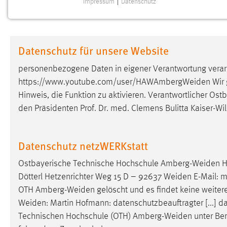
Impressum
|
Datenschutz
NOTWENDIGE COOKIES
Notwendige Cookies ermöglichen grundlegende
Funktionen und sind für die einwandfreie Funktion der
Datenschutz für unsere Website
Website erforderlich.
personenbezogene Daten in eigener Verantwortung verarb
Einverständnis
https://www.youtube.com/user/HAWAmbergWeiden
Wir 
Hinweis, die Funktion zu aktivieren. Verantwortlicher O
Name:
cookie_consent
den Präsidenten Prof. Dr. med. Clemens Bulitta Kaiser-
Zweck:
Dieser Cookie speichert die
ausgewählten Einverständnis-Optionen
des Benutzers
Datenschutz netzWERKstatt
Cookie Laufzeit:
1 Jahr
Ostbayerische Technische Hochschule
Amberg-Weiden
H
Dötterl Hetzenrichter Weg 15 D – 92637
Weiden
E-Mail: m
Performance
OTH
Amberg-Weiden
gelöscht und es findet keine weiter
Weiden
: Martin Hofmann: datenschutzbeauftragter [...] 
Name:
staticfilecache
Technischen Hochschule (OTH)
Amberg-Weiden
unter Be
Zweck:
Für performante Seitenauslieferung wird