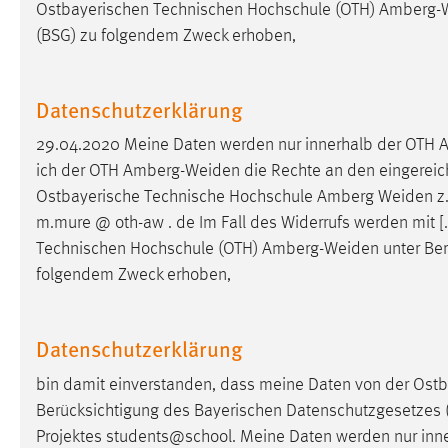
Ostbayerischen Technischen Hochschule (OTH)
Amberg-
Cookie Laufzeit:
MibewSessionID, mibew-chat-frame-
(BSG) zu folgendem Zweck erhoben,
style-5e9dbeb1811c0446 =
Sitzungslaufzeit, mibew_locale = 3
Jahre, MIBEW_UserID = 1 Jahr
Datenschutzerklärung
Login
29.04.2020 Meine Daten werden nur innerhalb der OTH
A
ich der OTH
Amberg-Weiden
die Rechte an den eingereicht
Name:
fe_user, be_user, be_lastLoginProvider
Ostbayerische Technische Hochschule Amberg
Weiden
z
Zweck:
m.mure @ oth-aw . de Im Fall des Widerrufs werden mit [
Dieser Cookie ist notwendig um sich an
der Website einloggen zu können.
Technischen Hochschule (OTH)
Amberg-Weiden
unter Be
folgendem Zweck erhoben,
Cookie Laufzeit:
24 Stunden
Datenschutzerklärung
STATISTIK
bin damit einverstanden, dass meine Daten von der Ost
Statistik Cookies erfassen Informationen anonym.
Berücksichtigung des Bayerischen Datenschutzgesetzes 
Diese Informationen helfen uns zu verstehen, wie
Projektes students@school. Meine Daten werden nur inn
unsere Besucher unsere Website nutzen.