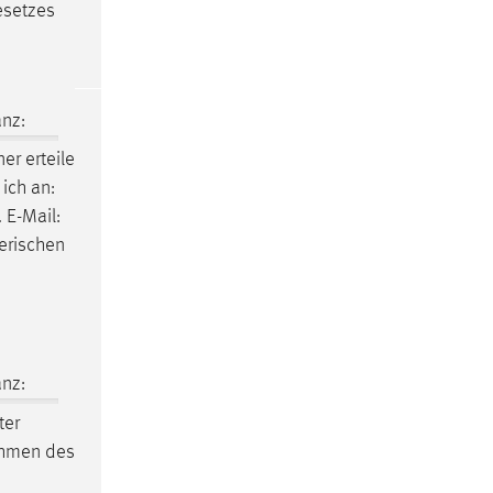
esetzes
nz:
er erteile
 ich an:
. E-Mail:
erischen
nz:
ter
ahmen des