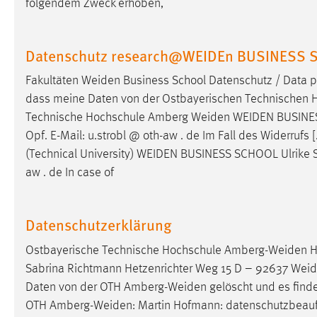
folgendem Zweck erhoben,
in diesem Cookie gespeichert, ob man
eingeloggt ist.
Datenschutz research@WEIDEn BUSINESS
Sprachpräferenz
Fakultäten
Weiden
Business School Datenschutz / Data p
Name:
site-language-preference
dass meine Daten von der Ostbayerischen Technischen 
Technische Hochschule Amberg
Weiden
WEIDEN
BUSINES
Zweck:
Das Cookie speichert die gewählte
Opf. E-Mail: u.strobl @ oth-aw . de Im Fall des Widerrufs
Sprache der Website.
(Technical University)
WEIDEN
BUSINESS SCHOOL Ulrike St
Cookie Laufzeit:
30 Tage
aw . de In case of
Chat
Datenschutzerklärung
Name:
MibewSessionID, MIBEW_UserID,
Ostbayerische Technische Hochschule
Amberg-Weiden
H
mibew_locale, mibew-chat-frame-style-
5e9dbeb1811c0446
Sabrina Richtmann Hetzenrichter Weg 15 D – 92637
Weid
Daten von der OTH
Amberg-Weiden
gelöscht und es finde
Zweck:
Wird benötigt um die Chatfunktion
OTH
Amberg-Weiden
: Martin Hofmann: datenschutzbeauft
nutzen zu können.