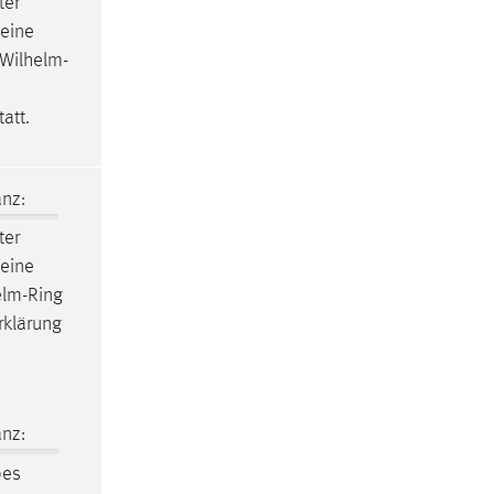
ter
Meine
-Wilhelm-
att.
nz:
ter
Meine
elm-Ring
rklärung
nz:
bes