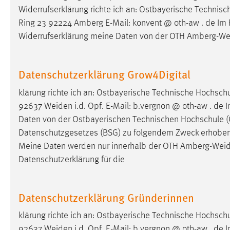
Widerrufserklärung richte ich an: Ostbayerische Techni
Anbieter:
Google Ireland Limited
Ring 23 92224 Amberg E-Mail: konvent @ oth-aw . de Im F
Zweck:
Conversion-Tracking
Widerrufserklärung meine Daten von der OTH
Amberg-We
Cookie Laufzeit:
3 Monate
Datenschutzerklärung Grow4Digital
Facebook Pixel
klärung richte ich an: Ostbayerische Technische Hochsc
Name:
_fbp
92637
Weiden
i.d. Opf. E-Mail: b.vergnon @ oth-aw . de 
Daten von der Ostbayerischen Technischen Hochschule 
Anbieter:
Facebook
Datenschutzgesetzes (BSG) zu folgendem Zweck erhoben,
Zweck:
Conversion-Tracking
Meine Daten werden nur innerhalb der OTH
Amberg-Wei
Cookie Laufzeit:
Datenschutzerklärung für die
3 Monate
Datenschutzerklärung Gründerinnen
EXTERNE MEDIEN
klärung richte ich an: Ostbayerische Technische Hochsc
Um Inhalte von Videoplattformen und Social Media
Plattformen anzeigen zu können, werden von diesen
92637
Weiden
i.d. Opf. E-Mail: b.vergnon @ oth-aw . de 