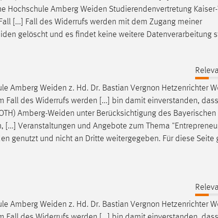
sche Hochschule Amberg
Weiden
Studierendenvertretung Kaiser
all [...] Fall des Widerrufs werden mit dem Zugang meiner
iden
gelöscht und es findet keine weitere Datenverarbeitung st
Releva
hule Amberg
Weiden
z. Hd. Dr. Bastian Vergnon Hetzenrichter W
Im Fall des Widerrufs werden [...] bin damit einverstanden, das
(OTH)
Amberg-Weiden
unter Berücksichtigung des Bayerischen
 [...] Veranstaltungen und Angebote zum Thema "Entrepreneur
den
genutzt und nicht an Dritte weitergegeben. Für diese Seite g
Releva
hule Amberg
Weiden
z. Hd. Dr. Bastian Vergnon Hetzenrichter W
Im Fall des Widerrufs werden [...] bin damit einverstanden, das