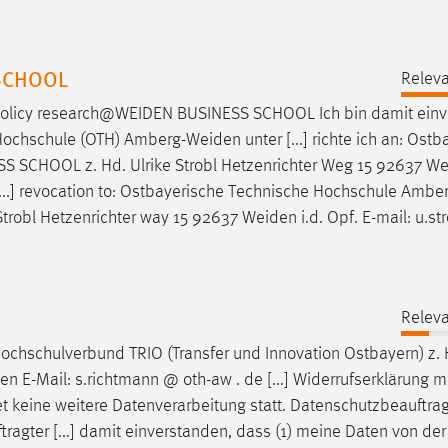
 SCHOOL
Releva
olicy
research@WEIDEN
BUSINESS SCHOOL Ich bin damit einv
Hochschule (OTH)
Amberg-Weiden
unter [...] richte ich an: Ost
S SCHOOL z. Hd. Ulrike Strobl Hetzenrichter Weg 15 92637
We
 [...] revocation to: Ostbayerische Technische Hochschule Ambe
robl Hetzenrichter way 15 92637
Weiden
i.d. Opf. E-mail: u.st
Releva
ochschulverbund TRIO (Transfer und Innovation Ostbayern) z. 
en
E-Mail: s.richtmann @ oth-aw . de [...] Widerrufserklärung 
t keine weitere Datenverarbeitung statt. Datenschutzbeauftrag
ragter [...] damit einverstanden, dass (1) meine Daten von der