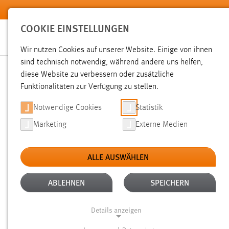
Zum Hauptinhalt springen
COOKIE EINSTELLUNGEN
Wir nutzen Cookies auf unserer Website. Einige von ihnen
sind technisch notwendig, während andere uns helfen,
diese Website zu verbessern oder zusätzliche
SUCHE
Funktionalitäten zur Verfügung zu stellen.
Notwendige Cookies
Statistik
Marketing
Externe Medien
ALLE AUSWÄHLEN
TYP: SEITEN
ALTER: ÜBER EIN JAHR
Aktive Filter:
ABLEHNEN
SPEICHERN
Gesucht nach "weide".
Es wurden 907 Ergebnisse gefunde
Details anzeigen