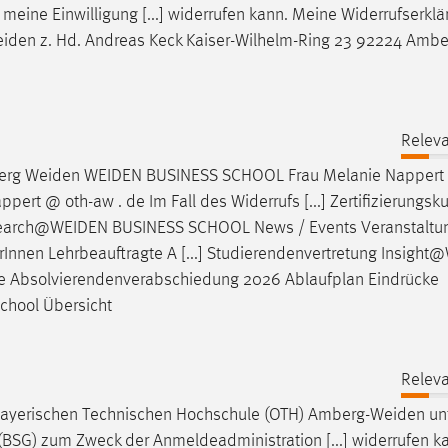
eine Einwilligung [...] widerrufen kann. Meine Widerrufserklä
iden
z. Hd. Andreas Keck Kaiser-Wilhelm-Ring 23 92224 Amber
Releva
berg
Weiden
WEIDEN
BUSINESS SCHOOL Frau Melanie Nappert
appert @ oth-aw . de Im Fall des Widerrufs [...] Zertifizierungsk
earch@WEIDEN
BUSINESS SCHOOL News / Events Veranstaltu
Innen Lehrbeauftragte A [...] Studierendenvertretung
Insight
 Absolvierendenverabschiedung 2026 Ablaufplan Eindrücke
chool Übersicht
Releva
bayerischen Technischen Hochschule (OTH)
Amberg-Weiden
un
BSG) zum Zweck der Anmeldeadministration [...] widerrufen k