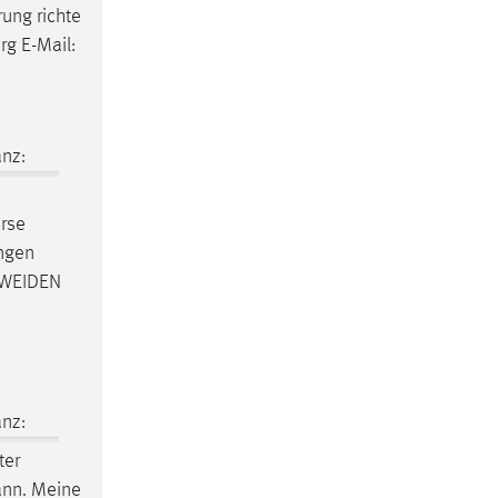
rung richte
g E-Mail:
nz:
urse
ngen
@WEIDEN
nz:
ter
ann. Meine