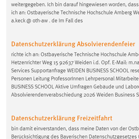
weitergegeben. Ich bin darauf hingewiesen worden, dass m
ich an: Ostbayerische Technische Hochschule Amberg
Matomo
We
a.keck @ oth-aw . de Im Fall des
Name:
_pk_ref, _pk_cvar, _pk_id, _pk_ses
Zweck:
Zugriffsstatistik
Datenschutzerklärung Absolvierendenfeier
Cookie Laufzeit:
Max. 13 Monate
richte ich an: Ostbayerische Technische Hochschule Am
Hetzenrichter Weg 15 92637
Weiden
i.d. Opf. E-Mail: m.n
Services Supportanfrage
WEIDEN
BUSINESS SCHOOL
res
MARKETING
Personen Leitung ProfessorInnen Lehrpersonal Mitarbeiter
Marketing Cookies werden von Drittanbietern
BUSINESS SCHOOL Aktive Umfragen Gebäude und Labore
verwendet, um personalisierte Werbung anzuzeigen.
Absolvierendenverabschiedung 2026
Weiden
Business S
Sie tun dies, indem sie Besucher über Websites
hinweg verfolgen.
Datenschutzerklärung Freizeitfahrt
Google Ads
bin damit einverstanden, dass meine Daten von der Ost
Name:
_gcl_au
Berücksichtigung des Bayerischen Datenschutzgesetzes (