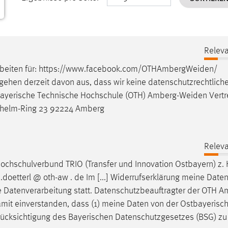
Releva
eiten für:
https://www.facebook.com/OTHAmbergWeiden
/
gehen derzeit davon aus, dass wir keine datenschutzrechtliche [
stbayerische Technische Hochschule (OTH)
Amberg-Weiden
Vertr
Wilhelm-Ring 23 92224 Amberg
Releva
ochschulverbund TRIO (Transfer und Innovation Ostbayern) z. 
.doetterl @ oth-aw . de Im [...] Widerrufserklärung meine Date
e Datenverarbeitung statt. Datenschutzbeauftragter der OTH
Am
damit einverstanden, dass (1) meine Daten von der Ostbayerisc
rücksichtigung des Bayerischen Datenschutzgesetzes (BSG) zu