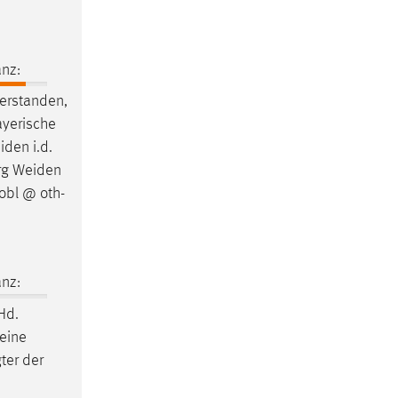
nz:
erstanden,
bayerische
iden
i.d.
rg
Weiden
robl @ oth-
nz:
Hd.
meine
ter der