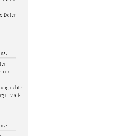
ne Daten
nz:
ter
on im
rung richte
g E-Mail:
nz: