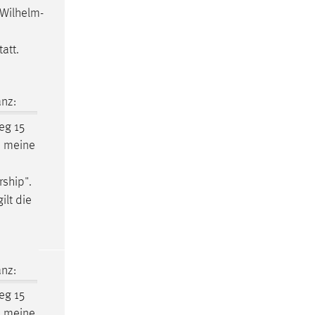
-Wilhelm-
att.
nz:
eg 15
s meine
ship".
ilt die
nz:
eg 15
s meine