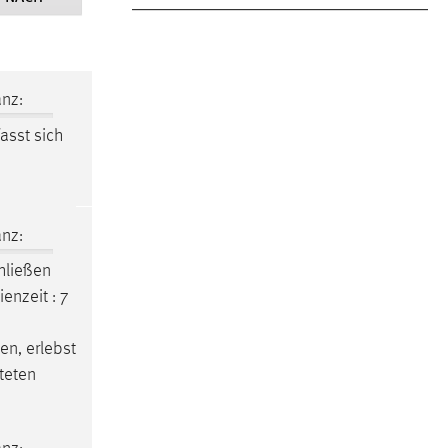
nz:
asst sich
nz:
hließen
enzeit : 7
en, erlebst
tteten