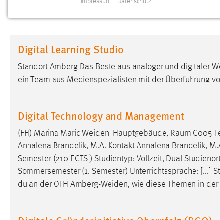
Impressum
|
Datenschutz
NOTWENDIGE COOKIES
Notwendige Cookies ermöglichen grundlegende
Funktionen und sind für die einwandfreie Funktion der
Digital Learning Studio
Website erforderlich.
Standort Amberg Das Beste aus analoger und digitaler 
Einverständnis
ein Team aus Medienspezialisten mit der Überführung vo
Name:
cookie_consent
Zweck:
Dieser Cookie speichert die
Digital Technology and Management
ausgewählten Einverständnis-Optionen
des Benutzers
(FH) Marina Maric
Weiden
, Hauptgebäude, Raum C005 Tel
Annalena Brandelik, M.A. Kontakt Annalena Brandelik, M.
Cookie Laufzeit:
1 Jahr
Semester (210 ECTS ) Studientyp: Vollzeit, Dual Studienor
Sommersemester (1. Semester) Unterrichtssprache: [...] Sta
Performance
du an der OTH
Amberg-Weiden
, wie diese Themen in der 
Name:
staticfilecache
Digitale Gründerinitiative Oberpfalz (DGO)
Zweck:
Für performante Seitenauslieferung wird