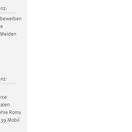
nz:
d bewerben
he
-Weiden
nz:
urce
talen
Lehre Romy
139 Mobil