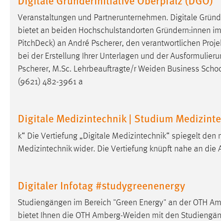
in diesem Cookie gespeichert, ob man
Veranstaltungen und Partnerunternehmen. Digitale Grün
eingeloggt ist.
bietet an beiden Hochschulstandorten Gründern:innen im d
PitchDeck) an André Pscherer, den verantwortlichen Pro
Sprachpräferenz
bei der Erstellung Ihrer Unterlagen und der Ausformulieru
Name:
site-language-preference
Pscherer, M.Sc. Lehrbeauftragte/r
Weiden
Business Schoo
(9621) 482-3961 a
Zweck:
Das Cookie speichert die gewählte
Sprache der Website.
Cookie Laufzeit:
Digitale Medizintechnik | Studium Medizinte
30 Tage
k“ Die Vertiefung „Digitale Medizintechnik“ spiegelt d
Chat
Medizintechnik wider. Die Vertiefung knüpft nahe an die 
Name:
MibewSessionID, MIBEW_UserID,
mibew_locale, mibew-chat-frame-style-
Digitaler Infotag #studygreenenergy
5e9dbeb1811c0446
Studiengängen im Bereich "Green Energy" an der OTH
Am
Zweck:
Wird benötigt um die Chatfunktion
nutzen zu können.
bietet Ihnen die OTH
Amberg-Weiden
mit den Studiengäng