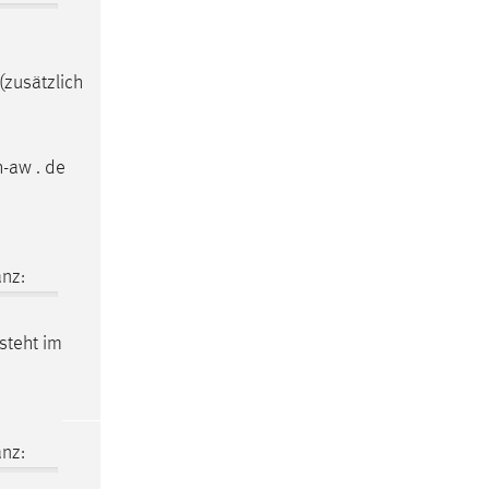
(zusätzlich
-aw . de
nz:
steht im
nz: