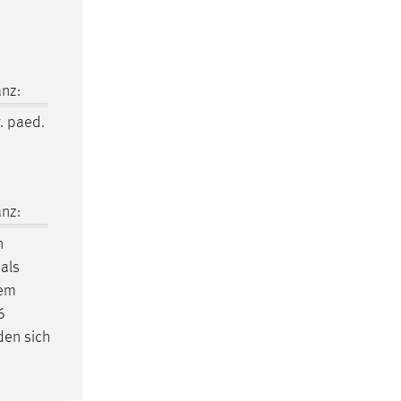
:
nz:
r. paed.
nz:
n
nals
dem
6
den sich