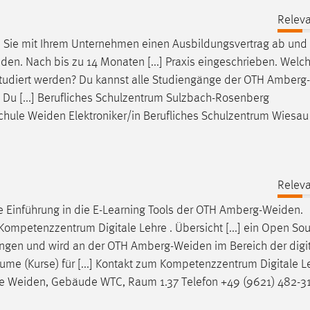
Releva
n Sie mit Ihrem Unternehmen einen Ausbildungsvertrag ab un
iden
. Nach bis zu 14 Monaten [...] Praxis eingeschrieben. Welc
tudiert werden? Du kannst alle Studiengänge der OTH
Amberg
 Du [...] Berufliches Schulzentrum Sulzbach-Rosenberg
chule
Weiden
Elektroniker/in Berufliches Schulzentrum Wiesau
Releva
e Einführung in die E-Learning Tools der OTH
Amberg-Weiden
.
Kompetenzzentrum Digitale Lehre . Übersicht [...] ein Open So
ngen und wird an der OTH
Amberg-Weiden
im Bereich der digi
äume (Kurse) für [...] Kontakt zum Kompetenzzentrum Digitale 
re
Weiden
, Gebäude WTC, Raum 1.37 Telefon +49 (9621) 482-3