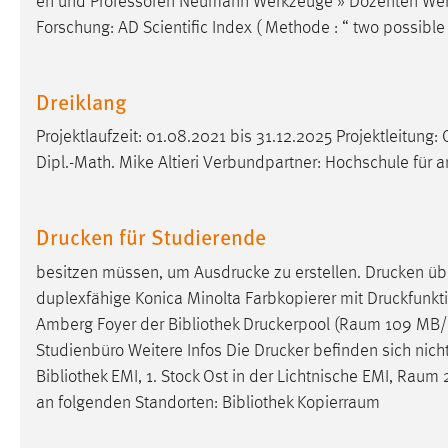
en und Professoren Neumann Werkzeuge » Dozenten Wer
Anbieter:
Google Ireland Limited
Forschung: AD Scientific Index ( Methode : “ two possibl
Zweck:
Conversion-Tracking
Dreiklang
Cookie Laufzeit:
3 Monate
Projektlaufzeit: 01.08.2021 bis 31.12.2025 Projektleitun
Facebook Pixel
Dipl.-Math. Mike Altieri Verbundpartner: Hochschule fü
Name:
_fbp
Drucken für Studierende
Anbieter:
Facebook
Zweck:
besitzen müssen, um Ausdrucke zu erstellen. Drucken 
Conversion-Tracking
duplexfähige Konica Minolta Farbkopierer mit Druckfunkti
Cookie Laufzeit:
3 Monate
Amberg Foyer der Bibliothek Druckerpool (Raum 109 MB/
Studienbüro Weitere Infos Die Drucker befinden sich nicht
Bibliothek EMI, 1. Stock Ost in der Lichtnische EMI, Raum
EXTERNE MEDIEN
an folgenden Standorten: Bibliothek Kopierraum
Um Inhalte von Videoplattformen und Social Media
Plattformen anzeigen zu können, werden von diesen