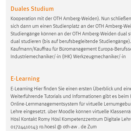
Duales Studium
externen Medien Cookies gesetzt.
Kooperation mit der OTH
Amberg-Weiden
). Nun schließe
YouTube
sich dann um einen Studienplatz an der OTH
Amberg-We
Studiengänge können an der OTH
Amberg-Weiden
dual s
Vimeo
dual studieren (bis auf berufsbegleitende Studiengänge).
Kaufmann/Kauffrau für Büromanagement Europa-Berufss
Industriemechaniker/-in (IHK) Werkzeugmechaniker/-in
E-Learning
E-Learning Hier finden Sie einen ersten Überblick und ein
Weiterführende Tutorials und Informationen gibt es beim 
Online-Lernmanagementsystem für virtuelle Lernumgebu
Lehre eingesetzt. über Moodle können virtuelle Klassenr
Hösl Kontakt Romy Hösl Kompetenzzentrum Digitale Leh
01724410143 ro.hoesl @ oth-aw . de Zum