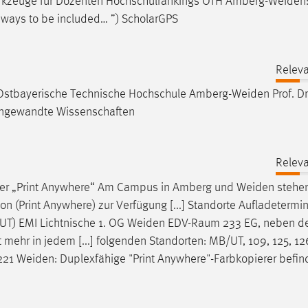
kzeuge für Dozenten Hochschulrankings OTH
Amberg-Weiden
e ways to be included… ”) ScholarGPS
Releva
g: Ostbayerische Technische Hochschule
Amberg-Weiden
Prof. D
r angewandte Wissenschaften
Releva
über „Print Anywhere“ Am Campus in Amberg und
Weiden
stehe
on (Print Anywhere) zur Verfügung [...] Standorte Aufladetermi
UT) EMI Lichtnische 1. OG
Weiden
EDV-Raum 233 EG, neben 
 mehr in jedem [...] folgenden Standorten: MB/UT, 109, 125, 12
 221
Weiden
: Duplexfähige "Print Anywhere"-Farbkopierer befin