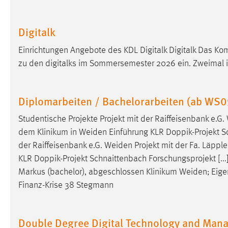
Cookie Laufzeit:
MibewSessionID, mibew-chat-frame-
style-5e9dbeb1811c0446 =
Digitalk
Sitzungslaufzeit, mibew_locale = 3
Jahre, MIBEW_UserID = 1 Jahr
Einrichtungen Angebote des KDL Digitalk Digitalk Das K
zu den digitalks im Sommersemester 2026 ein. Zweimal 
Login
Name:
fe_user, be_user, be_lastLoginProvider
Diplomarbeiten / Bachelorarbeiten (ab WS0
Zweck:
Dieser Cookie ist notwendig um sich an
Studentische Projekte Projekt mit der Raiffeisenbank e.G.
der Website einloggen zu können.
dem Klinikum in
Weiden
Einführung KLR Doppik-Projekt Sc
Cookie Laufzeit:
24 Stunden
der Raiffeisenbank e.G.
Weiden
Projekt mit der Fa. Läpple
KLR Doppik-Projekt Schnaittenbach Forschungsprojekt [.
Markus (bachelor), abgeschlossen Klinikum
Weiden
; Eig
STATISTIK
Finanz-Krise 38 Stegmann
Statistik Cookies erfassen Informationen anonym.
Diese Informationen helfen uns zu verstehen, wie
Double Degree Digital Technology and Man
unsere Besucher unsere Website nutzen.