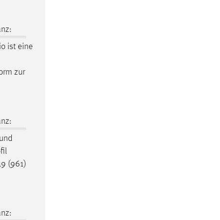
nz:
io ist eine
orm zur
nz:
 und
il
9 (961)
nz: