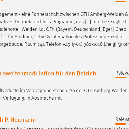
agement - eine Partnerschaft zwischen OTH
Amberg-Weiden
&
tives Doppelabschluss-Programm, das [...] prache : Englisch 
udienorte :
Weiden
i.d. OPf. (Bayern, Deutschland) Eger | Cheb
..] für Studium, Lehre & Internationales Professorin Fakultät
ptgebäude, Raum 144 Telefon +49 (961) 382-1618 j.heigl @ oth
ulsweitenmodulation für den Betrieb
Releva
ltverluste im Vordergrund stehen. An der OTH
Amberg-Weiden
ur Verfügung. In Absprache mit
ph P. Neumann
Releva