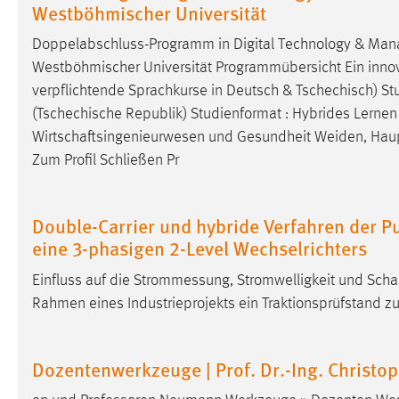
Westböhmischer Universität
Matomo
Doppelabschluss-Programm in Digital Technology & Man
Westböhmischer Universität Programmübersicht Ein innova
Name:
_pk_ref, _pk_cvar, _pk_id, _pk_ses
verpflichtende Sprachkurse in Deutsch & Tschechisch) St
Zweck:
Zugriffsstatistik
(Tschechische Republik) Studienformat : Hybrides Lernen [.
Wirtschaftsingenieurwesen und Gesundheit
Weiden
, Hau
Cookie Laufzeit:
Max. 13 Monate
Zum Profil Schließen Pr
MARKETING
Double-Carrier und hybride Verfahren der P
Marketing Cookies werden von Drittanbietern
eine 3-phasigen 2-Level Wechselrichters
verwendet, um personalisierte Werbung anzuzeigen.
Einfluss auf die Strommessung, Stromwelligkeit und Scha
Sie tun dies, indem sie Besucher über Websites
Rahmen eines Industrieprojekts ein Traktionsprüfstand z
hinweg verfolgen.
Google Ads
Dozentenwerkzeuge | Prof. Dr.-Ing. Christo
Name:
_gcl_au