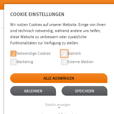
Zum Hauptinhalt springen
COOKIE EINSTELLUNGEN
Wir nutzen Cookies auf unserer Website. Einige von ihnen
sind technisch notwendig, während andere uns helfen,
diese Website zu verbessern oder zusätzliche
SUCHE
Funktionalitäten zur Verfügung zu stellen.
Notwendige Cookies
Statistik
Marketing
Externe Medien
ALLE AUSWÄHLEN
TYP: SEITEN
ALTER: ÜBER EIN JAHR
Aktive Filter:
ABLEHNEN
SPEICHERN
Gesucht nach "weide".
Es wurden 906 Ergebnisse gefunde
Details anzeigen