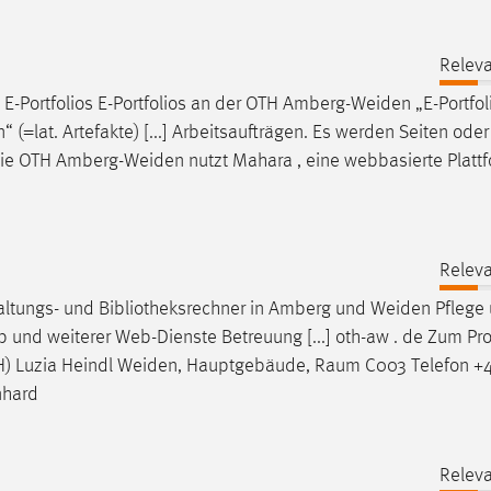
Releva
E-Portfolios E-Portfolios an der OTH
Amberg-Weiden
„E-Portfol
=lat. Artefakte) [...] Arbeitsaufträgen. Es werden Seiten oder
Die OTH
Amberg-Weiden
nutzt Mahara , eine webbasierte Plattf
Releva
altungs- und Bibliotheksrechner in Amberg und
Weiden
Pflege
und weiterer Web-Dienste Betreuung [...] oth-aw . de Zum Prof
FH) Luzia Heindl
Weiden
, Hauptgebäude, Raum C003 Telefon +4
nhard
Releva