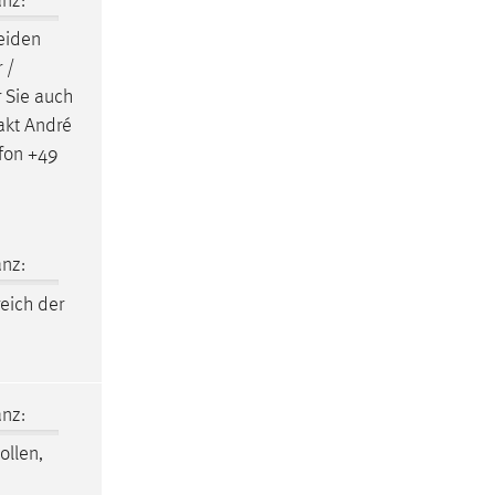
nz:
eiden
 /
r Sie auch
takt André
fon +49
nz:
eich der
nz:
ollen,