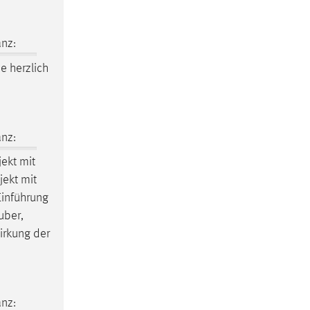
nz:
ie herzlich
nz:
jekt mit
jekt mit
inführung
uber,
irkung der
nz: