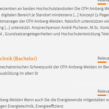
Releva
derzentren an beiden Hochschulstandorten Die OTH
Amberg-W
igitalen Bereich je Standort mindestens [...] Konzept (2-Pager
jektmanager der OTH
Amberg-Weiden
. Natürlich unterstützen wi
ng [...] unterstützt. Ansprechperson André Pscherer, M.Sc. Kon
l , Grundsatzangelegenheiten und Hochschulentwicklung Tele
chnik (Bachelor)
Releva
en mechatronischen Schwerpunkt der OTH
Amberg-Weiden
im Ber
Ausbildung im alten St
Releva
berg-Weiden
Wenn auch Sie die Energiewende mitgestalten w
en Energietechnik, Energieeffizienz