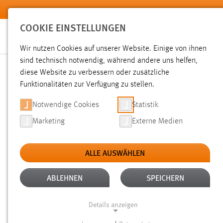
Zum Hauptinhalt springen
COOKIE EINSTELLUNGEN
Wir nutzen Cookies auf unserer Website. Einige von ihnen
sind technisch notwendig, während andere uns helfen,
diese Website zu verbessern oder zusätzliche
SUCHE
Funktionalitäten zur Verfügung zu stellen.
Notwendige Cookies
Statistik
Marketing
Externe Medien
ALLE AUSWÄHLEN
ALTER: WENIGER ALS EINE WOCHE
ALLE
Aktive Filter:
ABLEHNEN
SPEICHERN
Gesucht nach "Jobs".
Es wurde 1 Ergebnis in 16 Millisekun
Details anzeigen