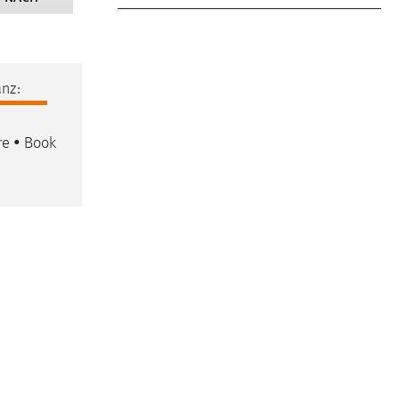
nz:
re • Book