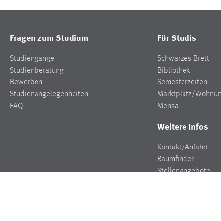
Fragen zum Studium
Für Studis
Studiengänge
Schwarzes Brett
Studienberatung
Bibliothek
Bewerben
Semesterzeiten
Studienangelegenheiten
Marktplatz/Wohnu
FAQ
Mensa
Weitere Infos
Kontakt/Anfahrt
Raumfinder
Stellenangebote
Presse
Veranstaltungen