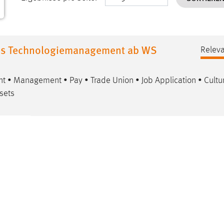
les Technologiemanagement ab WS
Releva
ent • Management • Pay • Trade Union •
Job
Application • Cultu
ssets