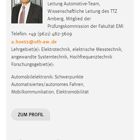
Leitung Automotive-Team,
Zweck:
Wissenschaftliche Leitung des TTZ
Dieser Cookie ist notwendig um sich an der Website
einloggen zu können.
Amberg, Mitglied der
Prüfungskommission der Fakultät EMI
Cookie Laufzeit:
Telefon: +49 (9621) 482-3609
24 Stunden
a.hoess
@
oth-aw
.
de
Lehrgebiet(e): Elektro­tech­nik, elek­trische Mess­technik,
angewandte Systemtechnik, Hochfrequenztechnik
STATISTIK
Forschungsgebiet(e):
Statistik Cookies erfassen Informationen anonym.
Automobilelektronik: Schwerpunkte
Diese Informationen helfen uns zu verstehen, wie
Automatisiertes/autonomes Fahren,
unsere Besucher unsere Website nutzen.
Mobilkommunikation, Elektromobilität
Matomo
ZUM PROFIL
Name:
_pk_ref, _pk_cvar, _pk_id, _pk_ses
Zweck:
Zugriffsstatistik