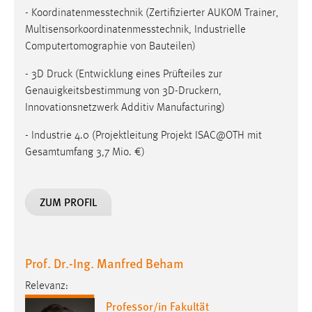
EXTERNE MEDIEN
- Koordinatenmesstechnik (Zertifizierter AUKOM Trainer,
Um Inhalte von Videoplattformen und Social Media
Multisensorkoordinatenmesstechnik, Industrielle
Plattformen anzeigen zu können, werden von diesen
Computertomographie von Bauteilen)
externen Medien Cookies gesetzt.
- 3D Druck (Entwicklung eines Prüfteiles zur
Genauigkeitsbestimmung von 3D-Druckern,
YouTube
Innovationsnetzwerk Additiv Manufacturing)
Vimeo
- Industrie 4.0 (Projektleitung Projekt ISAC@OTH mit
Gesamtumfang 3,7 Mio. €)
ZUM PROFIL
Prof. Dr.-Ing. Manfred Beham
Relevanz:
Professor/in Fakultät