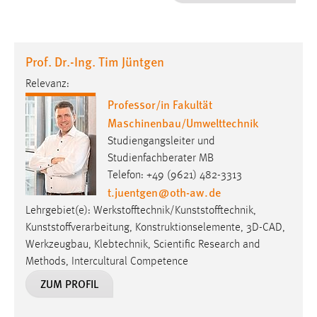
1 Jahr
Performance
Prof. Dr.-Ing. Tim Jüntgen
Name:
Relevanz:
staticfilecache
Professor/in Fakultät
Maschinenbau/Umwelttechnik
Zweck:
Für performante Seitenauslieferung wird in diesem Cookie
Studiengangsleiter und
gespeichert, ob man eingeloggt ist.
Studienfachberater MB
Telefon: +49 (9621) 482-3313
t.juentgen
@
oth-aw
.
de
Sprachpräferenz
Lehrgebiet(e): Werkstofftechnik/Kunststofftechnik,
Name:
Kunststoffverarbeitung, Konstruktionselemente, 3D-CAD,
site-language-preference
Werkzeugbau, Klebtechnik, Scientific Research and
Methods, Intercultural Competence
Zweck:
Das Cookie speichert die gewählte Sprache der Website.
ZUM PROFIL
Cookie Laufzeit: