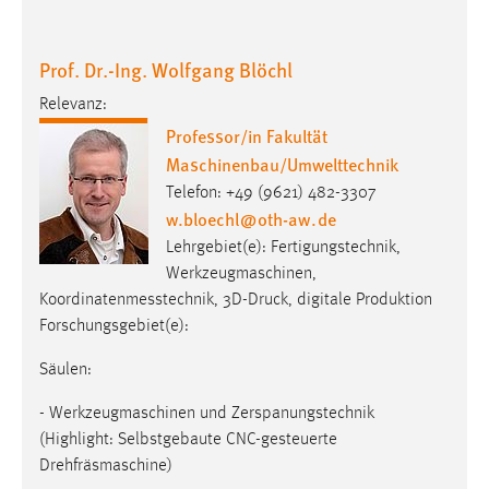
Conversion-Tracking
Cookie Laufzeit:
Prof. Dr.-Ing. Wolfgang Blöchl
3 Monate
Relevanz:
Professor/in Fakultät
Facebook Pixel
Maschinenbau/Umwelttechnik
Name:
Telefon: +49 (9621) 482-3307
w.bloechl
@
oth-aw
.
de
_fbp
Lehrgebiet(e): Fertigungstechnik,
Anbieter:
Werkzeugmaschinen,
Facebook
Koordinatenmesstechnik, 3D-Druck, digitale Produktion
Zweck:
Forschungsgebiet(e):
Conversion-Tracking
Säulen:
Cookie Laufzeit:
3 Monate
- Werkzeugmaschinen und Zerspanungstechnik
(Highlight: Selbstgebaute CNC-gesteuerte
Drehfräsmaschine)