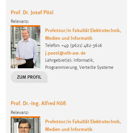
30 Tage
Prof. Dr. Josef Pösl
Chat
Relevanz:
Professor/in Fakultät Elektrotechnik,
Name:
Medien und Informatik
MibewSessionID, MIBEW_UserID, mibew_locale, mibew-
chat-frame-style-5e9dbeb1811c0446
Telefon: +49 (9621) 482-3616
j.poesl
@
oth-aw
.
de
Zweck:
Lehrgebiet(e): Informatik,
Wird benötigt um die Chatfunktion nutzen zu können.
Programmierung, Verteilte Systeme
Cookie Laufzeit:
ZUM PROFIL
MibewSessionID, mibew-chat-frame-style-
5e9dbeb1811c0446 = Sitzungslaufzeit, mibew_locale = 3
Jahre, MIBEW_UserID = 1 Jahr
Prof. Dr.-Ing. Alfred Höß
Login
Relevanz:
Professor/in Fakultät Elektrotechnik,
Name:
fe_user, be_user, be_lastLoginProvider
Medien und Informatik