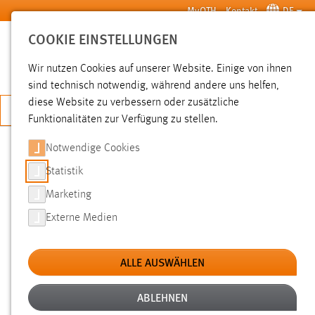
Zum Hauptinhalt springen
MyOTH
Kontakt
DE
COOKIE EINSTELLUNGEN
SUCHE
Wir nutzen Cookies auf unserer Website. Einige von ihnen
sind technisch notwendig, während andere uns helfen,
diese Website zu verbessern oder zusätzliche
JETZT BEWERBEN
Funktionalitäten zur Verfügung zu stellen.
Notwendige Cookies
SUCHE
Statistik
Marketing
FILTER
Externe Medien
Typ
ALLE AUSWÄHLEN
Erstellungsdatum
ABLEHNEN