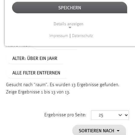
SPEICHERN
Alter
Details anzeigen
SUCHEN
Impressum
|
Datenschutz
NOTWENDIGE COOKIES
TYP: PERSONEN
Aktive Filter:
Notwendige Cookies ermöglichen grundlegende
ALTER: ÜBER EIN JAHR
Funktionen und sind für die einwandfreie Funktion der
Website erforderlich.
ALLE FILTER ENTFERNEN
Einverständnis
Gesucht nach "raum".
Es wurden 13 Ergebnisse gefunden.
Name:
Zeige Ergebnisse 1 bis 13 von 13.
cookie_consent
Zweck:
Ergebnisse pro Seite:
Dieser Cookie speichert die ausgewählten Einverständnis-
Optionen des Benutzers
SORTIEREN NACH
Cookie Laufzeit: