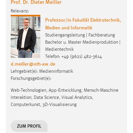
Prof. Dr. Dieter Meiller
Cookie Laufzeit:
Relevanz:
Max. 13 Monate
Professor/in Fakultät Elektrotechnik,
Medien und Informatik
Studiengangsleitung | Fachberatung
MARKETING
Bachelor u. Master Medienproduktion |
Medientechnik
Marketing Cookies werden von Drittanbietern
Telefon: +49 (9621) 482-3614
verwendet, um personalisierte Werbung anzuzeigen.
d.meiller
@
oth-aw
.
de
Sie tun dies, indem sie Besucher über Websites
hinweg verfolgen.
Lehrgebiet(e): Medieninformatik
Forschungsgebiet(e):
Google Ads
Web-Technologien, App-Entwicklung, Mensch-Maschine
Name:
Interaktion, Data Science, Visual Analytics,
_gcl_au
Computerkunst, 3D-Visualisierung
Anbieter:
Google Ireland Limited
ZUM PROFIL
Zweck: