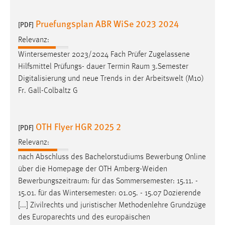
30 Tage
Pruefungsplan ABR WiSe 2023 2024
[PDF]
Chat
Relevanz:
Name:
Wintersemester 2023/2024 Fach Prüfer Zugelassene
MibewSessionID, MIBEW_UserID, mibew_locale, mibew-
Hilfsmittel Prüfungs- dauer Termin
Raum
3.Semester
chat-frame-style-5e9dbeb1811c0446
Digitalisierung und neue Trends in der Arbeitswelt (M10)
Fr. Gall-Colbaltz G
Zweck:
Wird benötigt um die Chatfunktion nutzen zu können.
Cookie Laufzeit:
OTH Flyer HGR 2025 2
[PDF]
MibewSessionID, mibew-chat-frame-style-
Relevanz:
5e9dbeb1811c0446 = Sitzungslaufzeit, mibew_locale = 3
Jahre, MIBEW_UserID = 1 Jahr
nach Abschluss des Bachelorstudiums Bewerbung Online
über die Homepage der OTH Amberg-Weiden
Bewerbungszeitraum
: für das Sommersemester: 15.11. -
Login
15.01. für das Wintersemester: 01.05. - 15.07 Dozierende
Name:
[...] Zivilrechts und juristischer Methodenlehre Grundzüge
fe_user, be_user, be_lastLoginProvider
des Europarechts und des europäischen