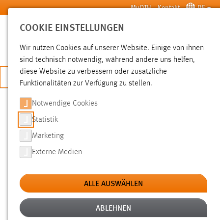
Zum Hauptinhalt springen
MyOTH
Kontakt
DE
COOKIE EINSTELLUNGEN
SUCHE
Wir nutzen Cookies auf unserer Website. Einige von ihnen
sind technisch notwendig, während andere uns helfen,
diese Website zu verbessern oder zusätzliche
JETZT BEWERBEN
Funktionalitäten zur Verfügung zu stellen.
Notwendige Cookies
SUCHE
Statistik
Marketing
FILTER
Externe Medien
Typ
ALLE AUSWÄHLEN
Erstellungsdatum
ABLEHNEN