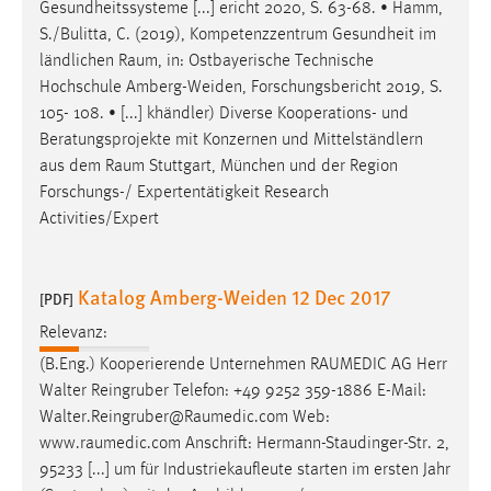
Gesundheitssysteme [...] ericht 2020, S. 63-68. • Hamm,
S./Bulitta, C. (2019), Kompetenzzentrum Gesundheit im
ländlichen
Raum
, in: Ostbayerische Technische
Hochschule Amberg-Weiden, Forschungsbericht 2019, S.
105- 108. • [...] khändler) Diverse Kooperations- und
Beratungsprojekte mit Konzernen und Mittelständlern
aus dem
Raum
Stuttgart, München und der Region
Forschungs-/ Expertentätigkeit Research
Activities/Expert
Katalog Amberg-Weiden 12 Dec 2017
[PDF]
Relevanz:
(B.Eng.) Kooperierende Unternehmen
RAUMEDIC
AG Herr
Walter Reingruber Telefon: +49 9252 359-1886 E-Mail:
Walter.Reingruber@Raumedic.com
Web:
www.raumedic.com
Anschrift: Hermann-Staudinger-Str. 2,
95233 [...] um für Industriekaufleute starten im ersten Jahr