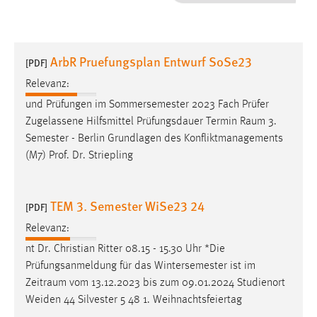
1 Jahr
Performance
ArbR Pruefungsplan Entwurf SoSe23
[PDF]
Name:
Relevanz:
staticfilecache
und Prüfungen im Sommersemester 2023 Fach Prüfer
Zugelassene Hilfsmittel Prüfungsdauer Termin
Raum
3.
Zweck:
Semester - Berlin Grundlagen des Konfliktmanagements
Für performante Seitenauslieferung wird in diesem Cookie
gespeichert, ob man eingeloggt ist.
(M7) Prof. Dr. Striepling
Sprachpräferenz
TEM 3. Semester WiSe23 24
[PDF]
Name:
Relevanz:
site-language-preference
nt Dr. Christian Ritter 08.15 - 15.30 Uhr *Die
Zweck:
Prüfungsanmeldung für das Wintersemester ist im
Das Cookie speichert die gewählte Sprache der Website.
Zeitraum
vom 13.12.2023 bis zum 09.01.2024 Studienort
Weiden 44 Silvester 5 48 1. Weihnachtsfeiertag
Cookie Laufzeit: