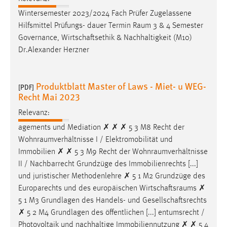
Conversion-Tracking
Wintersemester 2023/2024 Fach Prüfer Zugelassene
Hilfsmittel Prüfungs- dauer Termin
Raum
3 & 4 Semester
Cookie Laufzeit:
Governance, Wirtschaftsethik & Nachhaltigkeit (M10)
3 Monate
Dr.Alexander Herzner
Facebook Pixel
Produktblatt Master of Laws - Miet- u WEG-
[PDF]
Name:
Recht Mai 2023
_fbp
Relevanz:
Anbieter:
agements und Mediation ✗ ✗ ✗ 5 3 M8 Recht der
Facebook
Wohnraumverhältnisse
I / Elektromobilität und
Zweck:
Immobilien ✗ ✗ 5 3 M9 Recht der
Wohnraumverhältnisse
Conversion-Tracking
II / Nachbarrecht Grundzüge des Immobilienrechts [...]
und juristischer Methodenlehre ✗ 5 1 M2 Grundzüge des
Cookie Laufzeit:
Europarechts und des europäischen
Wirtschaftsraums
✗
3 Monate
5 1 M3 Grundlagen des Handels- und Gesellschaftsrechts
✗ 5 2 M4 Grundlagen des öffentlichen [...] entumsrecht /
Photovoltaik und nachhaltige Immobiliennutzung ✗ ✗ 5 4