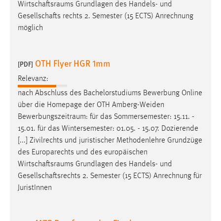
Wirtschaftsraums
Grundlagen des Handels- und
Zweck:
Gesellschafts rechts 2. Semester (15 ECTS) Anrechnung
Dieser Cookie ist notwendig um sich an der Website
möglich
einloggen zu können.
Cookie Laufzeit:
24 Stunden
OTH Flyer HGR 1mm
[PDF]
Relevanz:
nach Abschluss des Bachelorstudiums Bewerbung Online
STATISTIK
über die Homepage der OTH Amberg-Weiden
Statistik Cookies erfassen Informationen anonym.
Bewerbungszeitraum
: für das Sommersemester: 15.11. -
Diese Informationen helfen uns zu verstehen, wie
15.01. für das Wintersemester: 01.05. - 15.07. Dozierende
unsere Besucher unsere Website nutzen.
[...] Zivilrechts und juristischer Methodenlehre Grundzüge
des Europarechts und des europäischen
Matomo
Wirtschaftsraums
Grundlagen des Handels- und
Gesellschaftsrechts 2. Semester (15 ECTS) Anrechnung für
Name:
JuristInnen
_pk_ref, _pk_cvar, _pk_id, _pk_ses
Zweck:
Zugriffsstatistik