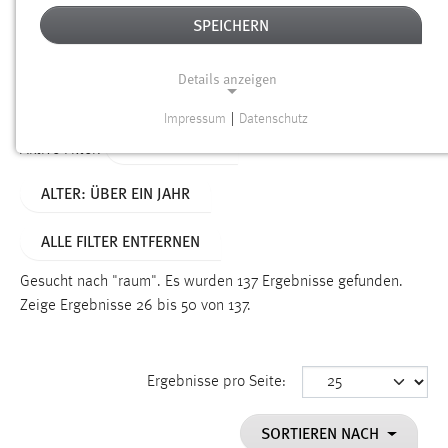
SPEICHERN
Alter
Details anzeigen
SUCHEN
Impressum
|
Datenschutz
NOTWENDIGE COOKIES
TYP: DATEIEN
Aktive Filter:
Notwendige Cookies ermöglichen grundlegende
ALTER: ÜBER EIN JAHR
Funktionen und sind für die einwandfreie Funktion der
Website erforderlich.
ALLE FILTER ENTFERNEN
Einverständnis
Gesucht nach "raum".
Es wurden 137 Ergebnisse gefunden.
Name:
Zeige Ergebnisse 26 bis 50 von 137.
cookie_consent
Zweck:
Ergebnisse pro Seite:
Dieser Cookie speichert die ausgewählten Einverständnis-
Optionen des Benutzers
SORTIEREN NACH
Cookie Laufzeit: