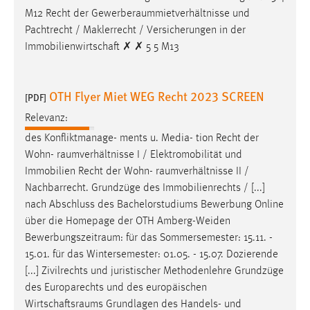
EXTERNE MEDIEN
M12 Recht der
Gewerberaummietverhältnisse
und
Um Inhalte von Videoplattformen und Social Media
Pachtrecht / Maklerrecht / Versicherungen in der
Plattformen anzeigen zu können, werden von diesen
Immobilienwirtschaft ✗ ✗ 5 5 M13
externen Medien Cookies gesetzt.
YouTube
OTH Flyer Miet WEG Recht 2023 SCREEN
[PDF]
Relevanz:
Vimeo
des Konfliktmanage- ments u. Media- tion Recht der
Wohn-
raumverhältnisse
I / Elektromobilität und
Immobilien Recht der Wohn-
raumverhältnisse
II /
Nachbarrecht. Grundzüge des Immobilienrechts / [...]
nach Abschluss des Bachelorstudiums Bewerbung Online
über die Homepage der OTH Amberg-Weiden
Bewerbungszeitraum
: für das Sommersemester: 15.11. -
15.01. für das Wintersemester: 01.05. - 15.07. Dozierende
[...] Zivilrechts und juristischer Methodenlehre Grundzüge
des Europarechts und des europäischen
Wirtschaftsraums
Grundlagen des Handels- und