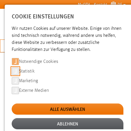
Zum Hauptinhalt springen
MyOTH
Kontakt
DE
COOKIE EINSTELLUNGEN
SUCHE
Wir nutzen Cookies auf unserer Website. Einige von ihnen
sind technisch notwendig, während andere uns helfen,
diese Website zu verbessern oder zusätzliche
JETZT BEWERBEN
Funktionalitäten zur Verfügung zu stellen.
Notwendige Cookies
SUCHE
Statistik
Marketing
FILTER
Externe Medien
Typ
ALLE AUSWÄHLEN
Erstellungsdatum
ABLEHNEN