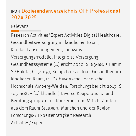
30 Tage
Dozierendenverzeichnis OTH Professional
[PDF]
2024 2025
Chat
Relevanz:
Name:
Research Activities/Expert Activities Digital Healthcare,
MibewSessionID, MIBEW_UserID, mibew_locale, mibew-
Gesundheitsversorgung im ländlichen
Raum
,
chat-frame-style-5e9dbeb1811c0446
Krankenhausmanagement, Innovative
Zweck:
Versorgungsmodelle, Integrierte Versorgung,
Wird benötigt um die Chatfunktion nutzen zu können.
Gesundheitssysteme [...] ericht 2020, S. 63-68. • Hamm,
S./Bulitta, C. (2019), Kompetenzzentrum Gesundheit im
Cookie Laufzeit:
ländlichen
Raum
, in: Ostbayerische Technische
MibewSessionID, mibew-chat-frame-style-
Hochschule Amberg-Weiden, Forschungsbericht 2019, S.
5e9dbeb1811c0446 = Sitzungslaufzeit, mibew_locale = 3
Jahre, MIBEW_UserID = 1 Jahr
105- 108. • [...] khändler) Diverse Kooperations- und
Beratungsprojekte mit Konzernen und Mittelständlern
aus dem
Raum
Stuttgart, München und der Region
Login
Forschungs-/ Expertentätigkeit Research
Name:
Activities/Expert
fe_user, be_user, be_lastLoginProvider