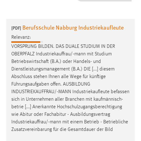
1 Jahr
Performance
Berufsschule Nabburg Industriekaufleute
[PDF]
Name:
Relevanz:
staticfilecache
VORSPRUNG BILDEN. DAS DUALE STUDIUM IN DER
OBERPFALZ
Industriekauffrau/-mann
mit Studium
Zweck:
Betriebswirtschaft (B.A.) oder Handels- und
Für performante Seitenauslieferung wird in diesem Cookie
gespeichert, ob man eingeloggt ist.
Dienstleistungsmanagement (B.A.) DIE [...] diesem
Abschluss stehen Ihnen alle Wege für künftige
Führungsaufgaben offen. AUSBILDUNG
Sprachpräferenz
INDUSTRIEKAUFFRAU/-MANN
Industriekaufleute befassen
Name:
sich in Unternehmen aller Branchen mit kaufmännisch-
site-language-preference
betrie [...] Anerkannte Hochschulzugangsberechtigung
wie Abitur oder Fachabitur - Ausbildungsvertrag
Zweck:
Industriekauffrau/-mann
mit einem Betrieb - Betriebliche
Das Cookie speichert die gewählte Sprache der Website.
Zusatzvereinbarung für die Gesamtdauer der Bild
Cookie Laufzeit: