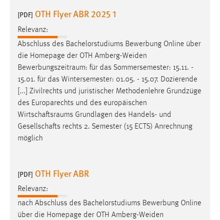
Zweck:
OTH Flyer ABR 2025 1
[PDF]
Dieser Cookie ist notwendig um sich an der Website
einloggen zu können.
Relevanz:
Abschluss des Bachelorstudiums Bewerbung Online über
Cookie Laufzeit:
die Homepage der OTH Amberg-Weiden
24 Stunden
Bewerbungszeitraum
: für das Sommersemester: 15.11. -
15.01. für das Wintersemester: 01.05. - 15.07. Dozierende
[...] Zivilrechts und juristischer Methodenlehre Grundzüge
STATISTIK
des Europarechts und des europäischen
Statistik Cookies erfassen Informationen anonym.
Wirtschaftsraums
Grundlagen des Handels- und
Diese Informationen helfen uns zu verstehen, wie
Gesellschafts rechts 2. Semester (15 ECTS) Anrechnung
unsere Besucher unsere Website nutzen.
möglich
Matomo
OTH Flyer ABR
[PDF]
Name:
Relevanz:
_pk_ref, _pk_cvar, _pk_id, _pk_ses
nach Abschluss des Bachelorstudiums Bewerbung Online
Zweck:
über die Homepage der OTH Amberg-Weiden
Zugriffsstatistik