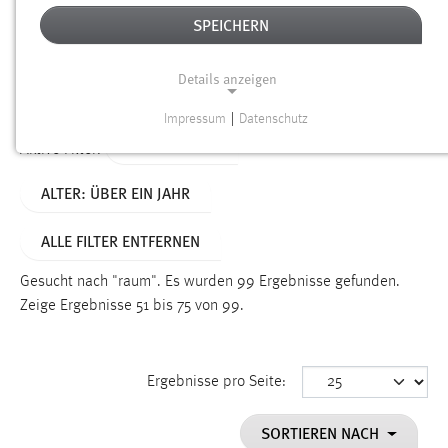
SPEICHERN
Alter
Details anzeigen
SUCHEN
Impressum
|
Datenschutz
NOTWENDIGE COOKIES
TYP: DATEIEN
Aktive Filter:
Notwendige Cookies ermöglichen grundlegende
ALTER: ÜBER EIN JAHR
Funktionen und sind für die einwandfreie Funktion der
Website erforderlich.
ALLE FILTER ENTFERNEN
Einverständnis
Gesucht nach "raum".
Es wurden 99 Ergebnisse gefunden.
Name:
Zeige Ergebnisse 51 bis 75 von 99.
cookie_consent
Zweck:
Ergebnisse pro Seite:
Dieser Cookie speichert die ausgewählten Einverständnis-
Optionen des Benutzers
SORTIEREN NACH
Cookie Laufzeit: