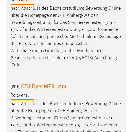
EXTERNE MEDIEN
nach Abschluss des Bachelorstudiums Bewerbung Online
Um Inhalte von Videoplattformen und Social Media
über die Homepage der OTH Amberg-Weiden
Plattformen anzeigen zu können, werden von diesen
Bewerbungszeitraum
: für das Sommersemester: 15.11. -
externen Medien Cookies gesetzt.
15.01. für das Wintersemester: 01.05. - 15.07. Dozierende
[...] Zivilrechts und juristischer Methodenlehre Grundzüge
YouTube
des Europarechts und des europäischen
Wirtschaftsraums
Grundlagen des Handels- und
Vimeo
Gesellschafts- rechts 2. Semester (15 ECTS) Anrechnung
für Ju
OTH Flyer MZR 1mm
[PDF]
Relevanz:
nach Abschluss des Bachelorstudiums Bewerbung Online
über die Homepage der OTH Amberg-Weiden
Bewerbungszeitraum
: für das Sommersemester: 15.11. -
15.01. für das Wintersemester: 01.05. - 15.07. Dozierende