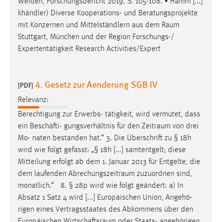
Weiden, Forschungsbericht 2019, S. 105-108. • Hamm [...]
khändler) Diverse Kooperations- und Beratungsprojekte
mit Konzernen und Mittelständlern aus dem
Raum
Stuttgart, München und der Region Forschungs-/
Expertentätigkeit Research Activities/Expert
4. Gesetz zur Aenderung SGB IV
[PDF]
Relevanz:
Berechtigung zur Erwerbs- tätigkeit, wird vermutet, dass
ein Beschäfti- gungsverhältnis für den
Zeitraum
von drei
Mo- naten bestanden hat.“ 3. Die Überschrift zu § 18h
wird wie folgt gefasst: „§ 18h [...] samtentgelt; diese
Mitteilung erfolgt ab dem 1. Januar 2013 für Entgelte, die
dem laufenden
Abrechungszeitraum
zuzuordnen sind,
monatlich.“ 8. § 28p wird wie folgt geändert: a) In
Absatz 1 Satz 4 wird [...] Europäischen Union, Angehö-
rigen eines Vertragsstaates des Abkommens über den
Europäischen
Wirtschaftsraum
oder Staats- angehörigen