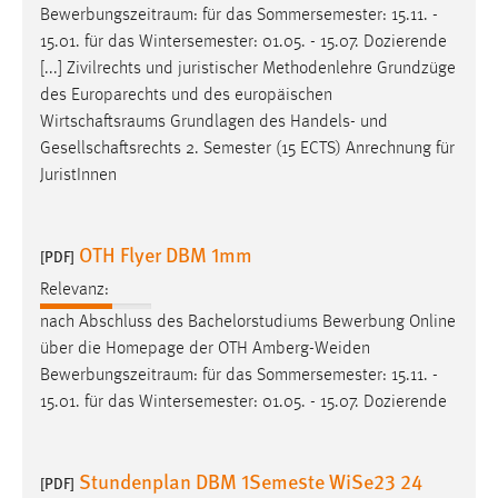
Bewerbungszeitraum
: für das Sommersemester: 15.11. -
Cookie Laufzeit:
15.01. für das Wintersemester: 01.05. - 15.07. Dozierende
Max. 13 Monate
[...] Zivilrechts und juristischer Methodenlehre Grundzüge
des Europarechts und des europäischen
Wirtschaftsraums
Grundlagen des Handels- und
Gesellschaftsrechts 2. Semester (15 ECTS) Anrechnung für
MARKETING
JuristInnen
Marketing Cookies werden von Drittanbietern
verwendet, um personalisierte Werbung anzuzeigen.
Sie tun dies, indem sie Besucher über Websites
OTH Flyer DBM 1mm
[PDF]
hinweg verfolgen.
Relevanz:
Google Ads
nach Abschluss des Bachelorstudiums Bewerbung Online
über die Homepage der OTH Amberg-Weiden
Name:
Bewerbungszeitraum
: für das Sommersemester: 15.11. -
_gcl_au
15.01. für das Wintersemester: 01.05. - 15.07. Dozierende
Anbieter:
Google Ireland Limited
Stundenplan DBM 1Semeste WiSe23 24
[PDF]
Zweck: