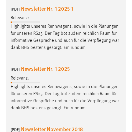
Zweck:
Newsletter Nr. 1 2025 1
[PDF]
Dieser Cookie ist notwendig um sich an der Website
einloggen zu können.
Relevanz:
Highlights unseres Rennwagens, sowie in die Planungen
Cookie Laufzeit:
für unseren RS25. Der Tag bot zudem reichlich
Raum
für
24 Stunden
informative Gespräche und auch für die Verpflegung war
dank BHS bestens gesorgt. Ein rundum
STATISTIK
Newsletter Nr. 1 2025
Statistik Cookies erfassen Informationen anonym.
[PDF]
Diese Informationen helfen uns zu verstehen, wie
Relevanz:
unsere Besucher unsere Website nutzen.
Highlights unseres Rennwagens, sowie in die Planungen
für unseren RS25. Der Tag bot zudem reichlich
Raum
für
Matomo
informative Gespräche und auch für die Verpflegung war
Name:
dank BHS bestens gesorgt. Ein rundum
_pk_ref, _pk_cvar, _pk_id, _pk_ses
Zweck:
Newsletter November 2018
[PDF]
Zugriffsstatistik