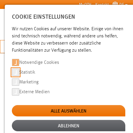
Zum Hauptinhalt springen
MyOTH
Kontakt
DE
COOKIE EINSTELLUNGEN
SUCHE
Wir nutzen Cookies auf unserer Website. Einige von ihnen
sind technisch notwendig, während andere uns helfen,
diese Website zu verbessern oder zusätzliche
JETZT BEWERBEN
Funktionalitäten zur Verfügung zu stellen.
Notwendige Cookies
SUCHE
Statistik
Marketing
FILTER
Externe Medien
Typ
ALLE AUSWÄHLEN
Erstellungsdatum
ABLEHNEN