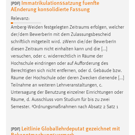
Immatrikulationssatzung fuenfte
[PDF]
AEnderung konsolidierte Fassung
Relevanz:
Amberg-Weiden festgelegten
Zeitraums
erfolgen, welcher
der/dem BewerberIn mit dem Zulassungsbescheid
schriftlich mitgeteilt wird. 2Wenn die/der BewerberIn
diesen
Zeitraum
nicht einhalten kann und die [...]
versuchen, oder c. widerrechtlich in
Räume
der
Hochschule eindringen oder auf Aufforderung des
Berechtigten sich nicht entfernen, oder d. Gebäude bzw.
Räume
der Hochschule oder deren Zwecken dienende [...]
Teilnahme an weiteren Lehrveranstaltungen, c.
Untersagung der Benutzung einzelner Einrichtungen oder
Räume
, d. Ausschluss vom Studium für bis zu zwei
Semester. ²Ordnungsmaßnahmen nach Absatz 2 Satz 1
Leitlinie Globallehrdeputat gezeichnet mit
[PDF]
Bekanntmachungsvermerk