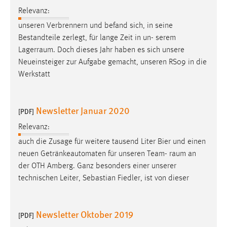
Relevanz:
Cookie Laufzeit:
unseren Verbrennern und befand sich, in seine
Max. 13 Monate
Bestandteile zerlegt, für lange Zeit in un- serem
Lagerraum
. Doch dieses Jahr haben es sich unsere
Neueinsteiger zur Aufgabe gemacht, unseren RS09 in die
MARKETING
Werkstatt
Marketing Cookies werden von Drittanbietern
verwendet, um personalisierte Werbung anzuzeigen.
Newsletter Januar 2020
Sie tun dies, indem sie Besucher über Websites
[PDF]
hinweg verfolgen.
Relevanz:
auch die Zusage für weitere tausend Liter Bier und einen
Google Ads
neuen Getränkeautomaten für unseren Team-
raum
an
der OTH Amberg. Ganz besonders einer unserer
Name:
_gcl_au
technischen Leiter, Sebastian Fiedler, ist von dieser
Anbieter:
Google Ireland Limited
Newsletter Oktober 2019
[PDF]
Zweck: