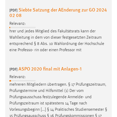
Siebte Satzung der AEnderung zur GO 2024
[PDF]
02 08
Relevanz:
hrer und jedes Mitglied des Fakultätsrats kann der
Wahlleitung in dem von dieser festgesetzten
Zeitraum
entsprechend § 8 Abs. 10 Wahlordnung der Hochschule
eine Professo- rin oder einen Professor mit
ASPO 2020 final mit Anlagen-1
[PDF]
Relevanz:
mehreren Mitgliedern übertragen. § 17
Prüfungszeitraum
,
Prüfungstermine und Hilfsmittel (1) Der vom
Prüfungsausschuss festzulegende Anmelde- und
Prüfungszeitraum
ist spätestens 14 Tage nach
Vorlesungsbeginn [...] § 14 Praktisches Studiensemester §
15 Prüfungsausschuss § 16 Prüfungskommissionen § 17