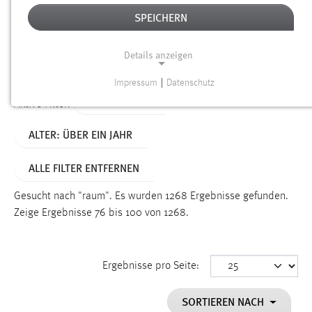
SPEICHERN
Alter
Details anzeigen
SUCHEN
Impressum
|
Datenschutz
NOTWENDIGE COOKIES
TYP: DATEIEN
Aktive Filter:
Notwendige Cookies ermöglichen grundlegende
ALTER: ÜBER EIN JAHR
Funktionen und sind für die einwandfreie Funktion der
Website erforderlich.
ALLE FILTER ENTFERNEN
Einverständnis
Gesucht nach "raum".
Es wurden 1268 Ergebnisse gefunden.
Name:
Zeige Ergebnisse 76 bis 100 von 1268.
cookie_consent
Zweck:
Ergebnisse pro Seite:
Dieser Cookie speichert die ausgewählten Einverständnis-
Optionen des Benutzers
SORTIEREN NACH
Cookie Laufzeit: