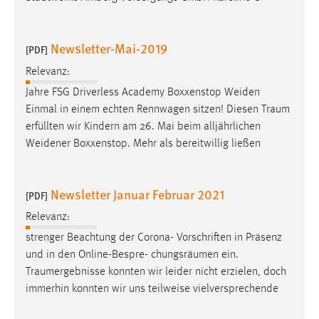
30 Tage
Chat
Newsletter-Mai-2019
[PDF]
Relevanz:
Name:
MibewSessionID, MIBEW_UserID, mibew_locale, mibew-
Jahre FSG Driverless Academy Boxxenstop Weiden
chat-frame-style-5e9dbeb1811c0446
Einmal in einem echten Rennwagen sitzen! Diesen
Traum
erfüllten wir Kindern am 26. Mai beim alljährlichen
Zweck:
Weidener Boxxenstop. Mehr als bereitwillig ließen
Wird benötigt um die Chatfunktion nutzen zu können.
Cookie Laufzeit:
MibewSessionID, mibew-chat-frame-style-
Newsletter Januar Februar 2021
[PDF]
5e9dbeb1811c0446 = Sitzungslaufzeit, mibew_locale = 3
Relevanz:
Jahre, MIBEW_UserID = 1 Jahr
strenger Beachtung der Corona- Vorschriften in Präsenz
und in den Online-Bespre- chungsräumen ein.
Login
Traumergebnisse
konnten wir leider nicht erzielen, doch
Name:
immerhin konnten wir uns teilweise vielversprechende
fe_user, be_user, be_lastLoginProvider