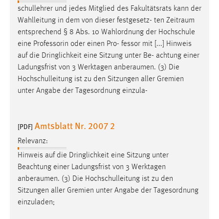
EXTERNE MEDIEN
schullehrer und jedes Mitglied des Fakultätsrats kann der
Um Inhalte von Videoplattformen und Social Media
Wahlleitung in dem von dieser festgesetz- ten
Zeitraum
Plattformen anzeigen zu können, werden von diesen
entsprechend § 8 Abs. 10 Wahlordnung der Hochschule
externen Medien Cookies gesetzt.
eine Professorin oder einen Pro- fessor mit [...] Hinweis
auf die Dringlichkeit eine Sitzung unter Be- achtung einer
YouTube
Ladungsfrist von 3 Werktagen
anberaumen
. (3) Die
Hochschulleitung ist zu den Sitzungen aller Gremien
unter Angabe der Tagesordnung einzula-
Vimeo
Amtsblatt Nr. 2007 2
[PDF]
Relevanz:
Hinweis auf die Dringlichkeit eine Sitzung unter
Beachtung einer Ladungsfrist von 3 Werktagen
anberaumen
. (3) Die Hochschulleitung ist zu den
Sitzungen aller Gremien unter Angabe der Tagesordnung
einzuladen;