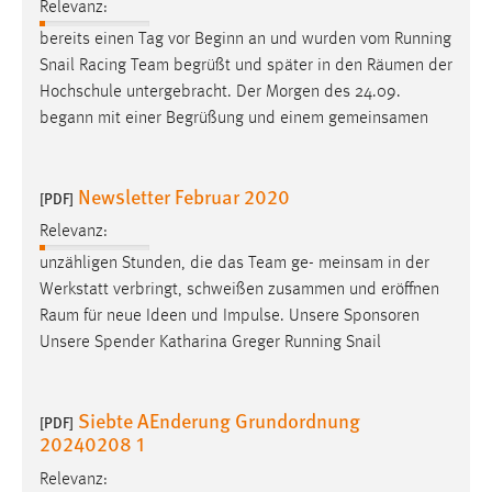
Relevanz:
Conversion-Tracking
bereits einen Tag vor Beginn an und wurden vom Running
Cookie Laufzeit:
Snail Racing Team begrüßt und später in den
Räumen
der
3 Monate
Hochschule untergebracht. Der Morgen des 24.09.
begann mit einer Begrüßung und einem gemeinsamen
Facebook Pixel
Newsletter Februar 2020
Name:
[PDF]
_fbp
Relevanz:
Anbieter:
unzähligen Stunden, die das Team ge- meinsam in der
Facebook
Werkstatt verbringt, schweißen zusammen und eröffnen
Raum
für neue Ideen und Impulse. Unsere Sponsoren
Zweck:
Unsere Spender Katharina Greger Running Snail
Conversion-Tracking
Cookie Laufzeit:
3 Monate
Siebte AEnderung Grundordnung
[PDF]
20240208 1
Relevanz: