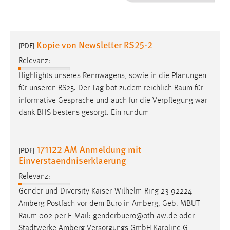
1 Jahr
Performance
Kopie von Newsletter RS25-2
[PDF]
Name:
Relevanz:
staticfilecache
Highlights unseres Rennwagens, sowie in die Planungen
für unseren RS25. Der Tag bot zudem reichlich
Raum
für
Zweck:
informative Gespräche und auch für die Verpflegung war
Für performante Seitenauslieferung wird in diesem Cookie
gespeichert, ob man eingeloggt ist.
dank BHS bestens gesorgt. Ein rundum
Sprachpräferenz
171122 AM Anmeldung mit
[PDF]
Einverstaendniserklaerung
Name:
site-language-preference
Relevanz:
Zweck:
Gender und Diversity Kaiser-Wilhelm-Ring 23 92224
Das Cookie speichert die gewählte Sprache der Website.
Amberg Postfach vor dem Büro in Amberg, Geb. MBUT
Raum
002 per E-Mail: genderbuero@oth-aw.de oder
Cookie Laufzeit:
Stadtwerke Amberg Versorgungs GmbH Karoline G