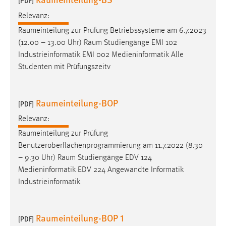
[PDF]
30 Tage
Relevanz:
Raumeinteilung
zur Prüfung Betriebssysteme am 6.7.2023
Chat
(12.00 – 13.00 Uhr)
Raum
Studiengänge EMI 102
Name:
Industrieinformatik EMI 002 Medieninformatik Alle
MibewSessionID, MIBEW_UserID, mibew_locale, mibew-
Studenten mit Prüfungszeitv
chat-frame-style-5e9dbeb1811c0446
Zweck:
Raumeinteilung-BOP
[PDF]
Wird benötigt um die Chatfunktion nutzen zu können.
Relevanz:
Cookie Laufzeit:
Raumeinteilung
zur Prüfung
MibewSessionID, mibew-chat-frame-style-
5e9dbeb1811c0446 = Sitzungslaufzeit, mibew_locale = 3
Benutzeroberflächenprogrammierung am 11.7.2022 (8.30
Jahre, MIBEW_UserID = 1 Jahr
– 9.30 Uhr)
Raum
Studiengänge EDV 124
Medieninformatik EDV 224 Angewandte Informatik
Industrieinformatik
Login
Name:
Raumeinteilung-BOP 1
fe_user, be_user, be_lastLoginProvider
[PDF]