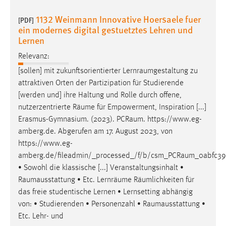
1132 Weinmann Innovative Hoersaele fuer
[PDF]
ein modernes digital gestuetztes Lehren und
Lernen
Relevanz:
[sollen] mit zukunftsorientierter
Lernraumgestaltung
zu
attraktiven Orten der Partizipation für Studierende
[werden und] ihre Haltung und Rolle durch offene,
nutzerzentrierte
Räume
für Empowerment, Inspiration [...]
Erasmus-Gymnasium. (2023).
PCRaum
. https://www.eg-
amberg.de. Abgerufen am 17. August 2023, von
https://www.eg-
amberg.de/fileadmin/_processed_/f/b/csm_PCRaum_0abfc39a
• Sowohl die klassische [...] Veranstaltungsinhalt •
Raumausstattung
• Etc. Lernräume Räumlichkeiten für
das freie studentische Lernen • Lernsetting abhängig
von: • Studierenden • Personenzahl •
Raumausstattung
•
Etc. Lehr- und