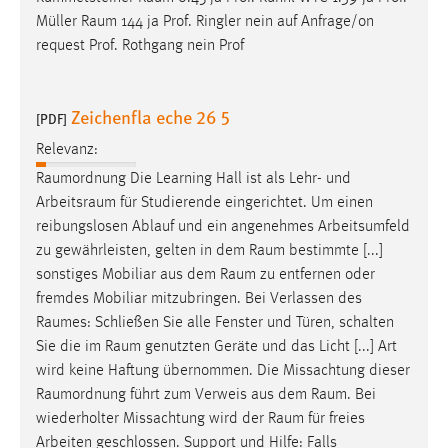
Müller
Raum
144 ja Prof. Ringler nein auf Anfrage/on
request Prof. Rothgang nein Prof
Zeichenfla eche 26 5
[PDF]
Relevanz:
Raumordnung
Die Learning Hall ist als Lehr- und
Arbeitsraum
für Studierende eingerichtet. Um einen
reibungslosen Ablauf und ein angenehmes Arbeitsumfeld
zu gewährleisten, gelten in dem
Raum
bestimmte [...]
sonstiges Mobiliar aus dem
Raum
zu entfernen oder
fremdes Mobiliar mitzubringen. Bei Verlassen des
Raumes
: Schließen Sie alle Fenster und Türen, schalten
Sie die im
Raum
genutzten Geräte und das Licht [...] Art
wird keine Haftung übernommen. Die Missachtung dieser
Raumordnung
führt zum Verweis aus dem
Raum
. Bei
wiederholter Missachtung wird der
Raum
für freies
Arbeiten geschlossen. Support und Hilfe: Falls