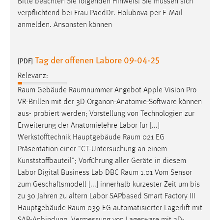
Bitte beachten Sie folgenden Hinweis: Sie müssen sich
verpflichtend bei Frau PaedDr. Holubova per E-Mail
anmelden. Ansonsten können
Tag der offenen Labore 09-04-25
[PDF]
Relevanz:
Raum
Gebäude
Raumnummer
Angebot Apple Vision Pro
VR-Brillen mit der 3D Organon-Anatomie-Software können
aus- probiert werden; Vorstellung von Technologien zur
Erweiterung der Anatomielehre Labor für [...]
Werkstofftechnik Hauptgebäude
Raum
021 EG
Präsentation einer "CT-Untersuchung an einem
Kunststoffbauteil"; Vorführung aller Geräte in diesem
Labor Digital Business Lab DBC
Raum
1.01 Vom Sensor
zum Geschäftsmodell [...] innerhalb kürzester Zeit um bis
zu 30 Jahren zu altern Labor SAPbased Smart Factory III
Hauptgebäude
Raum
039 EG automatisierter Lagerlift mit
SAP-Anbindung, Vermessung von Lagerware mit 3D-