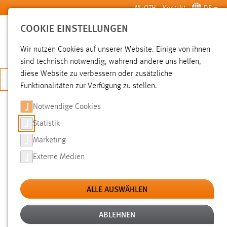
Zum Hauptinhalt springen
MyOTH
Kontakt
DE
COOKIE EINSTELLUNGEN
SUCHE
Wir nutzen Cookies auf unserer Website. Einige von ihnen
sind technisch notwendig, während andere uns helfen,
diese Website zu verbessern oder zusätzliche
JETZT BEWERBEN
Funktionalitäten zur Verfügung zu stellen.
Notwendige Cookies
SUCHE
Statistik
Marketing
FILTER
Externe Medien
Typ
ALLE AUSWÄHLEN
Erstellungsdatum
ABLEHNEN