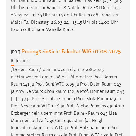
Uhr bis 14:00 Uhr
Raum
018 Matteo Elias Pelz [...] - 13:15
Uhr bis 14:00 Uhr
Raum
018 Natalie Renz F&I Dienstag,
26.03.24 - 13:15 Uhr bis 14:00 Uhr
Raum
018 Franziska
Maier F&I Dienstag, 26.03.24 - 13:15 Uhr bis 14:00 Uhr
Raum
018 Chiara Mariella Kraus
Pruungseinsicht Fakultat WIG 01-08-2025
[PDF]
Relevanz:
/Dozent
Raum/room
anwesend am 01.08.2025
nichtanwesend am 01.08.25 - Alternative Prof. Beham
Raum
141 ja Prof. Buhl WTC 0.05 ja Prof. Dalm
Raum
043
ja Amy De Vour-Schön
Raum
142 ja Prof. Dörner
Raum
043
[...] 1.33 ja Prof. Steinhauser nein Prof. Stolz
Raum
149 ja
Prof. Veschgini WTC 1.26 ja Prof. Wiebe
Raum
235 ja Arno
Erzberger nein übernimmt Prof. Dalm -
Raum
043 Lisa
Mora nein auf Anfrage/on request im [...] Heigl
Innovationslabor 0.12 WTC ja Prof. Holzmann nein Prof.
Kummetsteiner
Raum
0.45 ja Prof. Kühnl WTC 1.39 ja Prof.