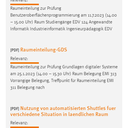
Relevanz:
Raumeinteilung
zur Prüfung
Cookie Laufzeit:
Benutzeroberflächenprogrammierung am 11.7.2023 (14.00
Max. 13 Monate
– 15.00 Uhr)
Raum
Studiengänge EDV 124 Angewandte
Informatik Industrieinformatik Ingenieurpädagogik EDV
MARKETING
Raumeinteilung-GDS
Marketing Cookies werden von Drittanbietern
[PDF]
verwendet, um personalisierte Werbung anzuzeigen.
Relevanz:
Sie tun dies, indem sie Besucher über Websites
Raumeinteilung
zur Prüfung Grundlagen digitaler Systeme
hinweg verfolgen.
am 25.1.2023 (14.00 – 15.30 Uhr)
Raum
Belegung EMI 313
Vorrangige Belegung, Treffpunkt für
Raumeinteilung
EMI
Google Ads
311 Belegung nach
Name:
_gcl_au
Nutzung von automatisierten Shuttles fuer
[PDF]
Anbieter:
verschiedene Situation in laendlichen Raum
Google Ireland Limited
Relevanz:
Zweck: