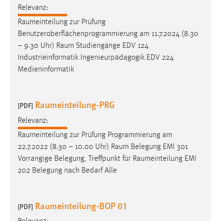
Zweck:
Relevanz:
Dieser Cookie ist notwendig um sich an der Website
Raumeinteilung
zur Prüfung
einloggen zu können.
Benutzeroberflächenprogrammierung am 11.7.2024 (8.30
– 9.30 Uhr)
Raum
Studiengänge EDV 124
Cookie Laufzeit:
Industrieinformatik Ingenieurpädagogik EDV 224
24 Stunden
Medieninformatik
STATISTIK
Raumeinteilung-PRG
[PDF]
Statistik Cookies erfassen Informationen anonym.
Relevanz:
Diese Informationen helfen uns zu verstehen, wie
Raumeinteilung
zur Prüfung Programmierung am
unsere Besucher unsere Website nutzen.
22.7.2022 (8.30 – 10.00 Uhr)
Raum
Belegung EMI 301
Vorrangige Belegung, Treffpunkt für
Raumeinteilung
EMI
Matomo
202 Belegung nach Bedarf Alle
Name:
_pk_ref, _pk_cvar, _pk_id, _pk_ses
Raumeinteilung-BOP 01
[PDF]
Zweck:
Zugriffsstatistik