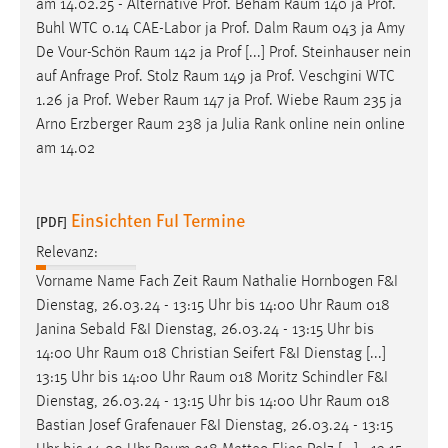
am 14.02.25 - Alternative Prof. Beham
Raum
140 ja Prof.
EXTERNE MEDIEN
Buhl WTC 0.14 CAE-Labor ja Prof. Dalm
Raum
043 ja Amy
Um Inhalte von Videoplattformen und Social Media
De Vour-Schön
Raum
142 ja Prof [...] Prof. Steinhauser nein
Plattformen anzeigen zu können, werden von diesen
auf Anfrage Prof. Stolz
Raum
149 ja Prof. Veschgini WTC
externen Medien Cookies gesetzt.
1.26 ja Prof. Weber
Raum
147 ja Prof. Wiebe
Raum
235 ja
Arno Erzberger
Raum
238 ja Julia Rank online nein online
YouTube
am 14.02
Vimeo
Einsichten FuI Termine
[PDF]
Relevanz:
Vorname Name Fach Zeit
Raum
Nathalie Hornbogen F&I
Dienstag, 26.03.24 - 13:15 Uhr bis 14:00 Uhr
Raum
018
Janina Sebald F&I Dienstag, 26.03.24 - 13:15 Uhr bis
14:00 Uhr
Raum
018 Christian Seifert F&I Dienstag [...]
13:15 Uhr bis 14:00 Uhr
Raum
018 Moritz Schindler F&I
Dienstag, 26.03.24 - 13:15 Uhr bis 14:00 Uhr
Raum
018
Bastian Josef Grafenauer F&I Dienstag, 26.03.24 - 13:15