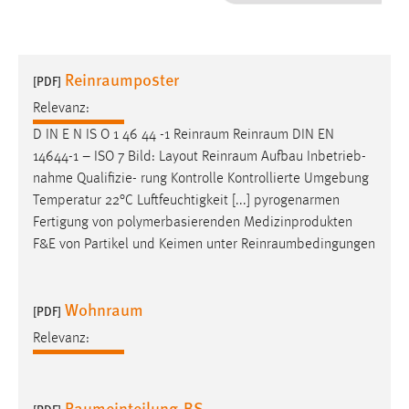
1 Jahr
Performance
Reinraumposter
[PDF]
Name:
Relevanz:
staticfilecache
D IN E N IS O 1 46 44 -1
Reinraum
Reinraum
DIN EN
14644-1 – ISO 7 Bild: Layout
Reinraum
Aufbau Inbetrieb-
Zweck:
nahme Qualifizie- rung Kontrolle Kontrollierte Umgebung
Für performante Seitenauslieferung wird in diesem Cookie
gespeichert, ob man eingeloggt ist.
Temperatur 22°C Luftfeuchtigkeit [...] pyrogenarmen
Fertigung von polymerbasierenden Medizinprodukten
F&E von Partikel und Keimen unter
Reinraumbedingungen
Sprachpräferenz
Name:
Wohnraum
site-language-preference
[PDF]
Relevanz:
Zweck:
Das Cookie speichert die gewählte Sprache der Website.
Cookie Laufzeit:
Raumeinteilung-BS