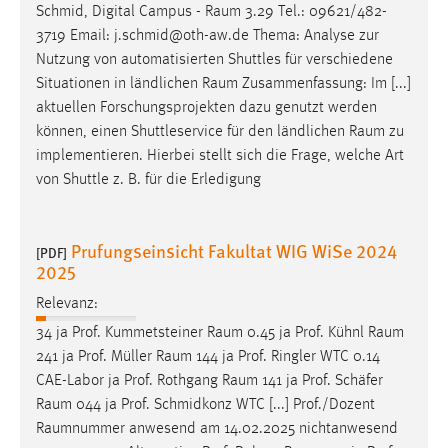
Schmid, Digital Campus -
Raum
3.29 Tel.: 09621/482-
Conversion-Tracking
3719 Email: j.schmid@oth-aw.de Thema: Analyse zur
Cookie Laufzeit:
Nutzung von automatisierten Shuttles für verschiedene
3 Monate
Situationen in ländlichen
Raum
Zusammenfassung: Im [...]
aktuellen Forschungsprojekten dazu genutzt werden
können, einen Shuttleservice für den ländlichen
Raum
zu
Facebook Pixel
implementieren. Hierbei stellt sich die Frage, welche Art
Name:
von Shuttle z. B. für die Erledigung
_fbp
Anbieter:
Prufungseinsicht Fakultat WIG WiSe 2024
[PDF]
Facebook
2025
Zweck:
Relevanz:
Conversion-Tracking
34 ja Prof. Kummetsteiner
Raum
0.45 ja Prof. Kühnl
Raum
Cookie Laufzeit:
241 ja Prof. Müller
Raum
144 ja Prof. Ringler WTC 0.14
3 Monate
CAE-Labor ja Prof. Rothgang
Raum
141 ja Prof. Schäfer
Raum
044 ja Prof. Schmidkonz WTC [...] Prof./Dozent
Raumnummer
anwesend am 14.02.2025 nichtanwesend