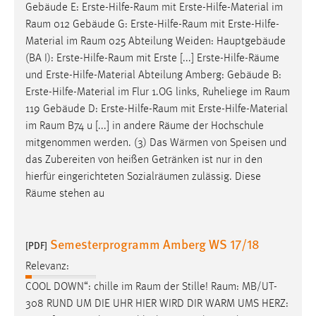
Gebäude E:
Erste-Hilfe-Raum
mit Erste-Hilfe-Material im
Raum
012 Gebäude G:
Erste-Hilfe-Raum
mit Erste-Hilfe-
Material im
Raum
025 Abteilung Weiden: Hauptgebäude
(BA I):
Erste-Hilfe-Raum
mit Erste [...] Erste-Hilfe-
Räume
und Erste-Hilfe-Material Abteilung Amberg: Gebäude B:
Erste-Hilfe-Material im Flur 1.OG links, Ruheliege im
Raum
119 Gebäude D:
Erste-Hilfe-Raum
mit Erste-Hilfe-Material
im
Raum
B74 u [...] in andere
Räume
der Hochschule
mitgenommen werden. (3) Das Wärmen von Speisen und
das Zubereiten von heißen Getränken ist nur in den
hierfür eingerichteten Sozialräumen zulässig. Diese
Räume
stehen au
Semesterprogramm Amberg WS 17/18
[PDF]
Relevanz:
COOL DOWN“: chille im
Raum
der Stille!
Raum
: MB/UT-
308 RUND UM DIE UHR HIER WIRD DIR WARM UMS HERZ: