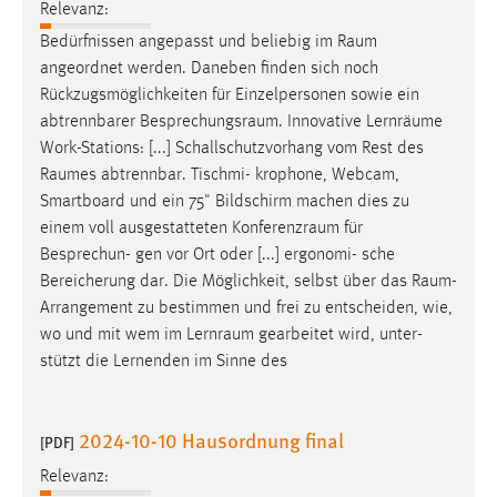
Relevanz:
Bedürfnissen angepasst und beliebig im
Raum
angeordnet werden. Daneben finden sich noch
Rückzugsmöglichkeiten für Einzelpersonen sowie ein
abtrennbarer
Besprechungsraum
. Innovative Lernräume
Work-Stations: [...] Schallschutzvorhang vom Rest des
Raumes
abtrennbar. Tischmi- krophone, Webcam,
Smartboard und ein 75" Bildschirm machen dies zu
einem voll ausgestatteten
Konferenzraum
für
Besprechun- gen vor Ort oder [...] ergonomi- sche
Bereicherung dar. Die Möglichkeit, selbst über das
Raum-
Arrangement
zu bestimmen und frei zu entscheiden, wie,
wo und mit wem im
Lernraum
gearbeitet wird, unter-
stützt die Lernenden im Sinne des
2024-10-10 Hausordnung final
[PDF]
Relevanz: