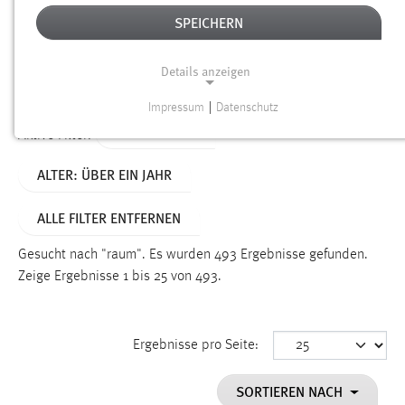
SPEICHERN
Alter
Details anzeigen
SUCHEN
Impressum
|
Datenschutz
NOTWENDIGE COOKIES
TYP: DATEIEN
Aktive Filter:
Notwendige Cookies ermöglichen grundlegende
ALTER: ÜBER EIN JAHR
Funktionen und sind für die einwandfreie Funktion der
Website erforderlich.
ALLE FILTER ENTFERNEN
Einverständnis
Gesucht nach "raum".
Es wurden 493 Ergebnisse gefunden.
Name:
Zeige Ergebnisse 1 bis 25 von 493.
cookie_consent
Zweck:
Ergebnisse pro Seite:
Dieser Cookie speichert die ausgewählten Einverständnis-
Optionen des Benutzers
SORTIEREN NACH
Cookie Laufzeit: