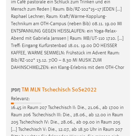
im Café pastorale ein Schluck zum Trinken und ein
Mensch zum Reden |
Raum
: Bib/RZ-102*15–17 JEDEN [...]
Raphael Lechner;
Raum
: Kraft/Wärme-Kopplung-
Technikum am OTH-Campus (neben Bib) 08.11. 19.00 MI
ENTSPANNUNG GEGEN HEISSLAUFEN: ein Yoga-Relax-
Abend mit Gabriela Janssen |
Raum
: MB/UT-110 17.10. [...]
Treff: Eingang Kurfürstenbad 18.01. 19.00 DO HEISSER
KAFFEE, WARME SEMMELN: Frühstück im Advent
Raum
:
Bib/RZ-102* 13.12. 7.OO – 8.30 MI MUSIK ZUM
DAHINSCHMELZEN: ein Klang-Erlebnis mit dem OTH-Chor
TM MLN Tschechisch SoSe2022
[PDF]
Relevanz:
16.45 in
Raum
207 Tschechisch II: Die., 21.06., ab 17.00 in
Raum
206 Tschechisch III: Die., 28.06., ab 12.00 in
Raum
205 Tschechisch IV: Die., 28.06., ab 09.00 in
Raum
205
[...] Tschechisch V: Die., 12.07., ab 18.30 Uhr in
Raum
207