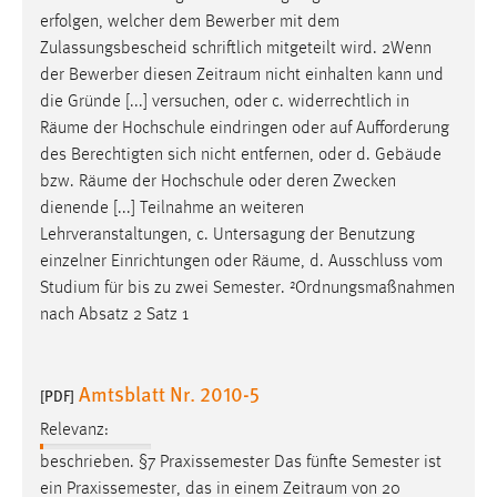
erfolgen, welcher dem Bewerber mit dem
Cookie Laufzeit:
Zulassungsbescheid schriftlich mitgeteilt wird. 2Wenn
Max. 13 Monate
der Bewerber diesen
Zeitraum
nicht einhalten kann und
die Gründe [...] versuchen, oder c. widerrechtlich in
Räume
der Hochschule eindringen oder auf Aufforderung
MARKETING
des Berechtigten sich nicht entfernen, oder d. Gebäude
bzw.
Räume
der Hochschule oder deren Zwecken
Marketing Cookies werden von Drittanbietern
dienende [...] Teilnahme an weiteren
verwendet, um personalisierte Werbung anzuzeigen.
Lehrveranstaltungen, c. Untersagung der Benutzung
Sie tun dies, indem sie Besucher über Websites
einzelner Einrichtungen oder
Räume
, d. Ausschluss vom
hinweg verfolgen.
Studium für bis zu zwei Semester. ²Ordnungsmaßnahmen
nach Absatz 2 Satz 1
Google Ads
Name:
Amtsblatt Nr. 2010-5
_gcl_au
[PDF]
Anbieter:
Relevanz:
Google Ireland Limited
beschrieben. §7 Praxissemester Das fünfte Semester ist
ein Praxissemester, das in einem
Zeitraum
von 20
Zweck: