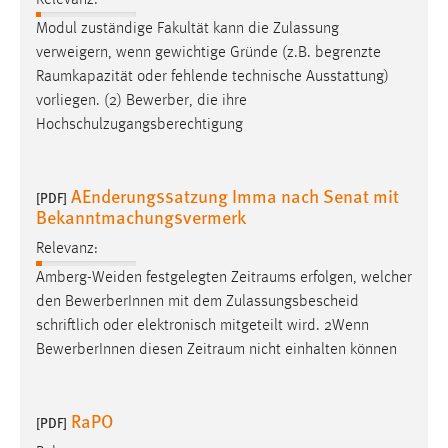
Modul zuständige Fakultät kann die Zulassung
verweigern, wenn gewichtige Gründe (z.B. begrenzte
Raumkapazität
oder fehlende technische Ausstattung)
vorliegen. (2) Bewerber, die ihre
Hochschulzugangsberechtigung
AEnderungssatzung Imma nach Senat mit
[PDF]
Bekanntmachungsvermerk
Relevanz:
Amberg-Weiden festgelegten
Zeitraums
erfolgen, welcher
den BewerberInnen mit dem Zulassungsbescheid
schriftlich oder elektronisch mitgeteilt wird. 2Wenn
BewerberInnen diesen
Zeitraum
nicht einhalten können
RaPO
[PDF]