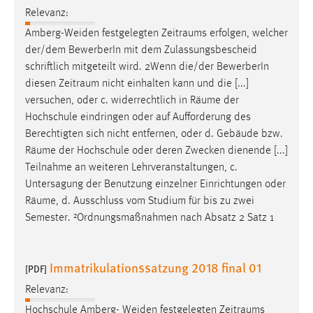
Zweck:
Relevanz:
Dieser Cookie ist notwendig um sich an der Website
Amberg-Weiden festgelegten
Zeitraums
erfolgen, welcher
einloggen zu können.
der/dem BewerberIn mit dem Zulassungsbescheid
Cookie Laufzeit:
schriftlich mitgeteilt wird. 2Wenn die/der BewerberIn
24 Stunden
diesen
Zeitraum
nicht einhalten kann und die [...]
versuchen, oder c. widerrechtlich in
Räume
der
Hochschule eindringen oder auf Aufforderung des
Berechtigten sich nicht entfernen, oder d. Gebäude bzw.
STATISTIK
Räume
der Hochschule oder deren Zwecken dienende [...]
Statistik Cookies erfassen Informationen anonym.
Teilnahme an weiteren Lehrveranstaltungen, c.
Diese Informationen helfen uns zu verstehen, wie
Untersagung der Benutzung einzelner Einrichtungen oder
unsere Besucher unsere Website nutzen.
Räume
, d. Ausschluss vom Studium für bis zu zwei
Semester. ²Ordnungsmaßnahmen nach Absatz 2 Satz 1
Matomo
Name:
Immatrikulationssatzung 2018 final 01
[PDF]
_pk_ref, _pk_cvar, _pk_id, _pk_ses
Relevanz:
Zweck:
Hochschule Amberg- Weiden festgelegten
Zeitraums
Zugriffsstatistik