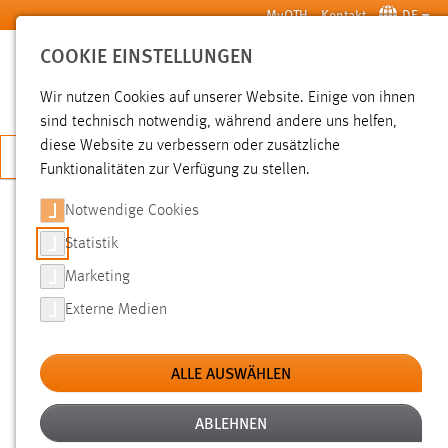
Zum Hauptinhalt springen
MyOTH
Kontakt
DE
COOKIE EINSTELLUNGEN
SUCHE
Wir nutzen Cookies auf unserer Website. Einige von ihnen
sind technisch notwendig, während andere uns helfen,
diese Website zu verbessern oder zusätzliche
JETZT BEWERBEN
Funktionalitäten zur Verfügung zu stellen.
Notwendige Cookies
SUCHE
Statistik
Marketing
FILTER
Externe Medien
Typ
ALLE AUSWÄHLEN
Erstellungsdatum
ABLEHNEN