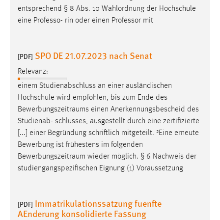
30 Tage
entsprechend § 8 Abs. 10 Wahlordnung der Hochschule
eine Professo- rin oder einen Professor mit
Chat
Name:
SPO DE 21.07.2023 nach Senat
[PDF]
MibewSessionID, MIBEW_UserID, mibew_locale, mibew-
Relevanz:
chat-frame-style-5e9dbeb1811c0446
einem Studienabschluss an einer ausländischen
Zweck:
Hochschule wird empfohlen, bis zum Ende des
Wird benötigt um die Chatfunktion nutzen zu können.
Bewerbungszeitraums
einen Anerkennungsbescheid des
Cookie Laufzeit:
Studienab- schlusses, ausgestellt durch eine zertifizierte
MibewSessionID, mibew-chat-frame-style-
[...] einer Begründung schriftlich mitgeteilt. ²Eine erneute
5e9dbeb1811c0446 = Sitzungslaufzeit, mibew_locale = 3
Bewerbung ist frühestens im folgenden
Jahre, MIBEW_UserID = 1 Jahr
Bewerbungszeitraum
wieder möglich. § 6 Nachweis der
studiengangspezifischen Eignung (1) Voraussetzung
Login
Name:
Immatrikulationssatzung fuenfte
[PDF]
fe_user, be_user, be_lastLoginProvider
AEnderung konsolidierte Fassung