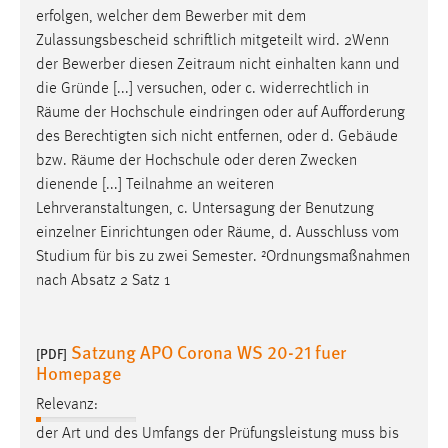
EXTERNE MEDIEN
erfolgen, welcher dem Bewerber mit dem
Um Inhalte von Videoplattformen und Social Media
Zulassungsbescheid schriftlich mitgeteilt wird. 2Wenn
Plattformen anzeigen zu können, werden von diesen
der Bewerber diesen
Zeitraum
nicht einhalten kann und
externen Medien Cookies gesetzt.
die Gründe [...] versuchen, oder c. widerrechtlich in
Räume
der Hochschule eindringen oder auf Aufforderung
YouTube
des Berechtigten sich nicht entfernen, oder d. Gebäude
bzw.
Räume
der Hochschule oder deren Zwecken
dienende [...] Teilnahme an weiteren
Vimeo
Lehrveranstaltungen, c. Untersagung der Benutzung
einzelner Einrichtungen oder
Räume
, d. Ausschluss vom
Studium für bis zu zwei Semester. ²Ordnungsmaßnahmen
nach Absatz 2 Satz 1
Satzung APO Corona WS 20-21 fuer
[PDF]
Homepage
Relevanz:
der Art und des Umfangs der Prüfungsleistung muss bis