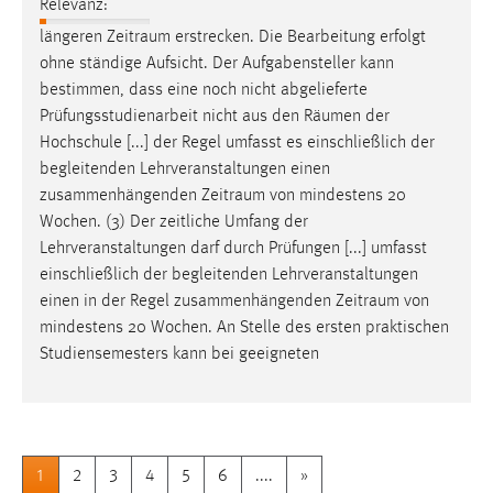
Relevanz:
längeren
Zeitraum
erstrecken. Die Bearbeitung erfolgt
ohne ständige Aufsicht. Der Aufgabensteller kann
bestimmen, dass eine noch nicht abgelieferte
Prüfungsstudienarbeit nicht aus den
Räumen
der
Hochschule [...] der Regel umfasst es einschließlich der
begleitenden Lehrveranstaltungen einen
zusammenhängenden
Zeitraum
von mindestens 20
Wochen. (3) Der zeitliche Umfang der
Lehrveranstaltungen darf durch Prüfungen [...] umfasst
einschließlich der begleitenden Lehrveranstaltungen
einen in der Regel zusammenhängenden
Zeitraum
von
mindestens 20 Wochen. An Stelle des ersten praktischen
Studiensemesters kann bei geeigneten
1
2
3
4
5
6
....
»