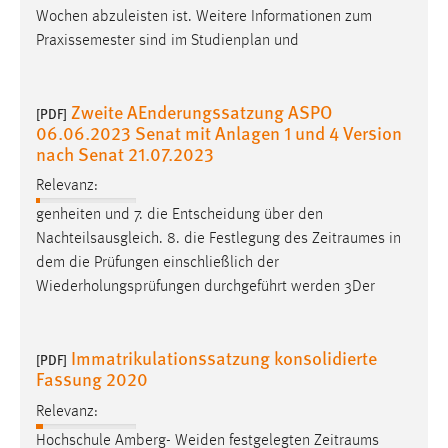
Wochen abzuleisten ist. Weitere Informationen zum
Conversion-Tracking
Praxissemester sind im Studienplan und
Cookie Laufzeit:
3 Monate
Zweite AEnderungssatzung ASPO
[PDF]
06.06.2023 Senat mit Anlagen 1 und 4 Version
Facebook Pixel
nach Senat 21.07.2023
Name:
Relevanz:
_fbp
genheiten und 7. die Entscheidung über den
Anbieter:
Nachteilsausgleich. 8. die Festlegung des
Zeitraumes
in
Facebook
dem die Prüfungen einschließlich der
Wiederholungsprüfungen durchgeführt werden 3Der
Zweck:
Conversion-Tracking
Immatrikulationssatzung konsolidierte
Cookie Laufzeit:
[PDF]
Fassung 2020
3 Monate
Relevanz:
Hochschule Amberg- Weiden festgelegten
Zeitraums