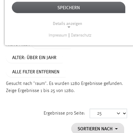
SPEICHERN
Alter
Details anzeigen
SUCHEN
Impressum
|
Datenschutz
NOTWENDIGE COOKIES
TYP: DATEIEN
Aktive Filter:
Notwendige Cookies ermöglichen grundlegende
ALTER: ÜBER EIN JAHR
Funktionen und sind für die einwandfreie Funktion der
Website erforderlich.
ALLE FILTER ENTFERNEN
Einverständnis
Gesucht nach "raum".
Es wurden 1280 Ergebnisse gefunden.
Name:
Zeige Ergebnisse 1 bis 25 von 1280.
cookie_consent
Zweck:
Ergebnisse pro Seite:
Dieser Cookie speichert die ausgewählten Einverständnis-
Optionen des Benutzers
SORTIEREN NACH
Cookie Laufzeit: