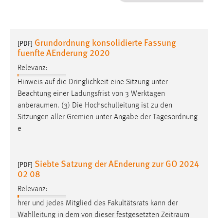
1 Jahr
Performance
Grundordnung konsolidierte Fassung
[PDF]
fuenfte AEnderung 2020
Name:
staticfilecache
Relevanz:
Hinweis auf die Dringlichkeit eine Sitzung unter
Zweck:
Beachtung einer Ladungsfrist von 3 Werktagen
Für performante Seitenauslieferung wird in diesem Cookie
anberaumen
. (3) Die Hochschulleitung ist zu den
gespeichert, ob man eingeloggt ist.
Sitzungen aller Gremien unter Angabe der Tagesordnung
e
Sprachpräferenz
Name:
Siebte Satzung der AEnderung zur GO 2024
[PDF]
site-language-preference
02 08
Zweck:
Relevanz:
Das Cookie speichert die gewählte Sprache der Website.
hrer und jedes Mitglied des Fakultätsrats kann der
Cookie Laufzeit:
Wahlleitung in dem von dieser festgesetzten
Zeitraum