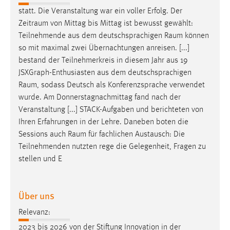
EXTERNE MEDIEN
statt. Die Veranstaltung war ein voller Erfolg. Der
Um Inhalte von Videoplattformen und Social Media
Zeitraum
von Mittag bis Mittag ist bewusst gewählt:
Plattformen anzeigen zu können, werden von diesen
Teilnehmende aus dem deutschsprachigen
Raum
können
externen Medien Cookies gesetzt.
so mit maximal zwei Übernachtungen anreisen. [...]
bestand der Teilnehmerkreis in diesem Jahr aus 19
YouTube
JSXGraph-Enthusiasten aus dem deutschsprachigen
Raum
, sodass Deutsch als Konferenzsprache verwendet
wurde. Am Donnerstagnachmittag fand nach der
Vimeo
Veranstaltung [...] STACK-Aufgaben und berichteten von
Ihren Erfahrungen in der Lehre. Daneben boten die
Sessions auch
Raum
für fachlichen Austausch: Die
Teilnehmenden nutzten rege die Gelegenheit, Fragen zu
stellen und E
Über uns
Relevanz:
2023 bis 2026 von der Stiftung Innovation in der