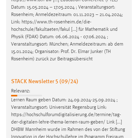
https://www.oth-aw [...] Education Conference (PTEE)
30 Tage
Datum: 15.05.2024 – 17.05.2024 ; Veranstaltungsort:
Rosenheim;
Anmeldezeitraum
: 01.11.2023 – 21.04.2024;
Chat
Link: https://www.th-rosenheim.de/die-
hochschule/fakultaeten/fakul [...] für Mathematik und
Name:
Physik (FDAK) Datum: 06.06.2024 - 07.06.2024 ;
MibewSessionID, MIBEW_UserID, mibew_locale, mibew-
Veranstaltungsort: München;
Anmeldezeitraum
: ab dem
chat-frame-style-5e9dbeb1811c0446
15.01.2024; Organisator: Prof. Dr. Elmar Junker (TH
Zweck:
Rosenheim) zurück zur Beitragsübersicht
Wird benötigt um die Chatfunktion nutzen zu können.
Cookie Laufzeit:
STACK Newsletter 5 (09/24)
MibewSessionID, mibew-chat-frame-style-
5e9dbeb1811c0446 = Sitzungslaufzeit, mibew_locale = 3
Relevanz:
Jahre, MIBEW_UserID = 1 Jahr
Lernen
Raum
geben Datum: 24.09.2024-25.09.2024 ;
Veranstaltungsort: Universität Regensburg Link:
Login
https://hochschulforumdigitalisierung.de/termine/tag-
der-digitalen-lehre-thema-lernen-raum-geben
/ Link [...]
Name:
DHBW Mannheim wurde im Rahmen des von der Stiftung
fe_user, be_user, be_lastLoginProvider
Innovation in der Hochschullehre im Programm
Freiraum