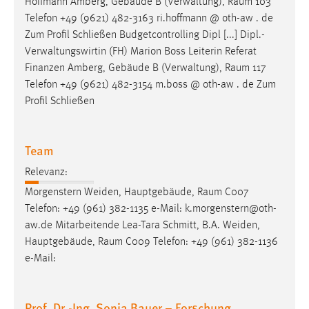
Hoffmann Amberg, Gebäude B (Verwaltung),
Raum
103
Telefon +49 (9621) 482-3163 ri.hoffmann @ oth-aw . de
Zum Profil Schließen Budgetcontrolling Dipl [...] Dipl.-
Verwaltungswirtin (FH) Marion Boss Leiterin Referat
Finanzen Amberg, Gebäude B (Verwaltung),
Raum
117
Telefon +49 (9621) 482-3154 m.boss @ oth-aw . de Zum
Profil Schließen
Team
Relevanz:
Morgenstern Weiden, Hauptgebäude,
Raum
C007
Telefon: +49 (961) 382-1135 e-Mail: k.morgenstern@oth-
aw.de Mitarbeitende Lea-Tara Schmitt, B.A. Weiden,
Hauptgebäude,
Raum
C009 Telefon: +49 (961) 382-1136
e-Mail:
Prof. Dr.-Ing. Sonja Bauer – Forschung