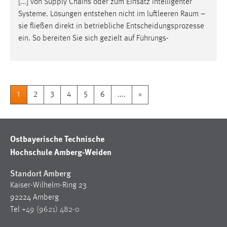
[...] von Supply Chains oder zum Einsatz intelligenter
Systeme. Lösungen entstehen nicht im luftleeren
Raum
–
sie fließen direkt in betriebliche Entscheidungsprozesse
ein. So bereiten Sie sich gezielt auf Führungs-
1
2
3
4
5
6
....
»
Ostbayerische Technische
Hochschule Amberg-Weiden
Standort Amberg
Kaiser-Wilhelm-Ring 23
92224 Amberg
Tel
+49 (9621) 482-0