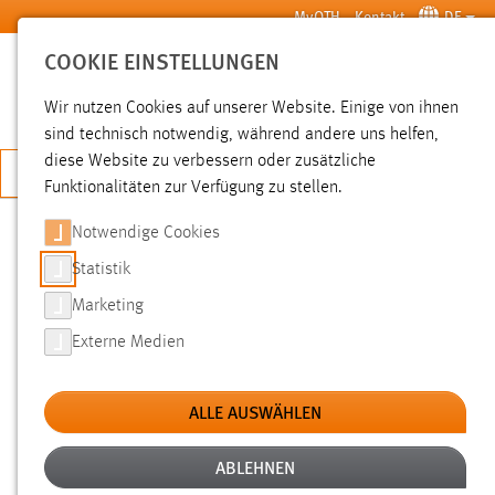
Zum Hauptinhalt springen
MyOTH
Kontakt
DE
COOKIE EINSTELLUNGEN
SUCHE
Wir nutzen Cookies auf unserer Website. Einige von ihnen
sind technisch notwendig, während andere uns helfen,
diese Website zu verbessern oder zusätzliche
JETZT BEWERBEN
Funktionalitäten zur Verfügung zu stellen.
Notwendige Cookies
SUCHE
Statistik
Marketing
FILTER
Externe Medien
Typ
ALLE AUSWÄHLEN
Erstellungsdatum
ABLEHNEN