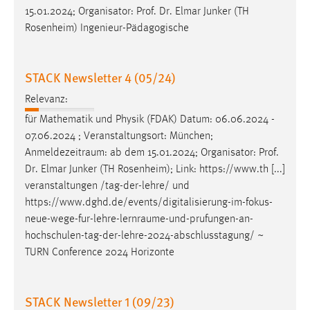
15.01.2024; Organisator: Prof. Dr. Elmar Junker (TH
Cookie Laufzeit:
Rosenheim) Ingenieur-Pädagogische
Max. 13 Monate
STACK Newsletter 4 (05/24)
MARKETING
Relevanz:
Marketing Cookies werden von Drittanbietern
für Mathematik und Physik (FDAK) Datum: 06.06.2024 -
verwendet, um personalisierte Werbung anzuzeigen.
07.06.2024 ; Veranstaltungsort: München;
Sie tun dies, indem sie Besucher über Websites
Anmeldezeitraum
: ab dem 15.01.2024; Organisator: Prof.
hinweg verfolgen.
Dr. Elmar Junker (TH Rosenheim); Link: https://www.th [...]
veranstaltungen /tag-der-lehre/ und
Google Ads
https://www.dghd.de/events/digitalisierung-im-fokus-
neue-wege-fur-lehre-lernraume-und-prufungen-an-
Name:
hochschulen-tag-der-lehre-2024-abschlusstagung
/ ~
_gcl_au
TURN Conference 2024 Horizonte
Anbieter:
Google Ireland Limited
STACK Newsletter 1 (09/23)
Zweck: