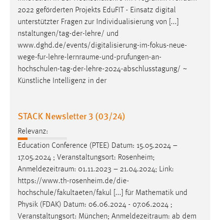
Zweck:
2022 geförderten Projekts EduFIT - Einsatz digital
Dieser Cookie ist notwendig um sich an der Website
unterstützter Fragen zur Individualisierung von [...]
einloggen zu können.
nstaltungen/tag-der-lehre/ und
www.dghd.de/events/digitalisierung-im-fokus-neue-
Cookie Laufzeit:
wege-fur-lehre-lernraume-und-prufungen-an-
24 Stunden
hochschulen-tag-der-lehre-2024-abschlusstagung
/ ~
Künstliche Intelligenz in der
STATISTIK
Statistik Cookies erfassen Informationen anonym.
STACK Newsletter 3 (03/24)
Diese Informationen helfen uns zu verstehen, wie
Relevanz:
unsere Besucher unsere Website nutzen.
Education Conference (PTEE) Datum: 15.05.2024 –
17.05.2024 ; Veranstaltungsort: Rosenheim;
Matomo
Anmeldezeitraum
: 01.11.2023 – 21.04.2024; Link:
Name:
https://www.th-rosenheim.de/die-
_pk_ref, _pk_cvar, _pk_id, _pk_ses
hochschule/fakultaeten/fakul [...] für Mathematik und
Physik (FDAK) Datum: 06.06.2024 - 07.06.2024 ;
Zweck:
Veranstaltungsort: München;
Anmeldezeitraum
: ab dem
Zugriffsstatistik