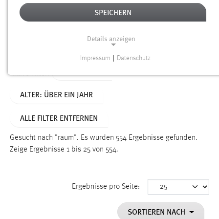
SPEICHERN
Alter
Details anzeigen
SUCHEN
Impressum
|
Datenschutz
NOTWENDIGE COOKIES
TYP: SEITEN
Aktive Filter:
Notwendige Cookies ermöglichen grundlegende
ALTER: ÜBER EIN JAHR
Funktionen und sind für die einwandfreie Funktion der
Website erforderlich.
ALLE FILTER ENTFERNEN
Einverständnis
Gesucht nach "raum".
Es wurden 554 Ergebnisse gefunden.
Name:
Zeige Ergebnisse 1 bis 25 von 554.
cookie_consent
Zweck:
Ergebnisse pro Seite:
Dieser Cookie speichert die ausgewählten Einverständnis-
Optionen des Benutzers
SORTIEREN NACH
Cookie Laufzeit: