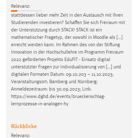
Relevanz:
Conversion-Tracking
stattdessen lieber mehr Zeit in den Austausch mit Ihren
Cookie Laufzeit:
Studierenden investieren? Schaffen Sie sich
Freiraum
mit
3 Monate
der Unterstützung durch STACK! STACK ist ein
mathematischer Fragetyp, der sowohl in Moodle als [...]
Facebook Pixel
erreicht werden kann. Im Rahmen des von der Stiftung
Innovation in der Hochschullehre im Programm
Freiraum
Name:
2022 geförderten Projekts EduFIT - Einsatz digital
_fbp
unterstützter Fragen zur Individualisierung von [...] und
Anbieter:
digitalen Formaten Datum: 09.10.203 – 11.10.2023;
Facebook
Veranstaltungsort: Bamberg und Nürnberg;
Anmeldezeitraum
: bis 30.09.2023; Link:
Zweck:
https://www.dghd.de/events/brueckenschlag-
Conversion-Tracking
lernprozesse-in-analogen-hy
Cookie Laufzeit:
3 Monate
Rückblicke
Relevanz: