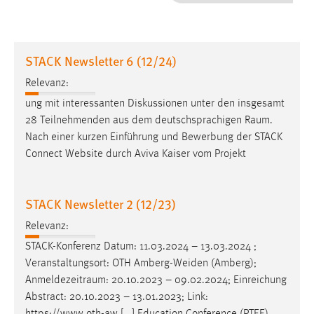
1 Jahr
Performance
STACK Newsletter 6 (12/24)
Name:
Relevanz:
staticfilecache
ung mit interessanten Diskussionen unter den insgesamt
28 Teilnehmenden aus dem deutschsprachigen
Raum
.
Zweck:
Nach einer kurzen Einführung und Bewerbung der STACK
Für performante Seitenauslieferung wird in diesem Cookie
gespeichert, ob man eingeloggt ist.
Connect Website durch Aviva Kaiser vom Projekt
Sprachpräferenz
STACK Newsletter 2 (12/23)
Name:
Relevanz:
site-language-preference
STACK-Konferenz Datum: 11.03.2024 – 13.03.2024 ;
Zweck:
Veranstaltungsort: OTH Amberg-Weiden (Amberg);
Das Cookie speichert die gewählte Sprache der Website.
Anmeldezeitraum
: 20.10.2023 – 09.02.2024; Einreichung
Abstract: 20.10.2023 – 13.01.2023; Link:
Cookie Laufzeit: