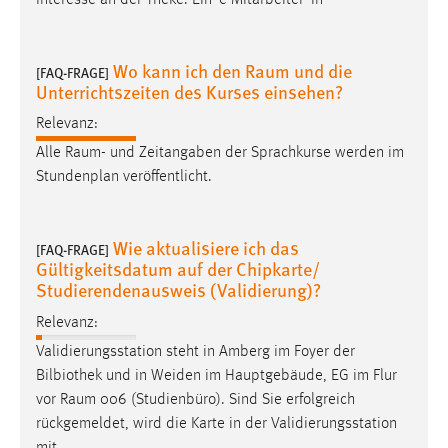
Interesse an der Theke. Ein*e Mitarbeiter*in
Zweck:
Dieser Cookie ist notwendig um sich an der Website
einloggen zu können.
Wo kann ich den Raum und die
[FAQ-FRAGE]
Unterrichtszeiten des Kurses einsehen?
Cookie Laufzeit:
24 Stunden
Relevanz:
Alle
Raum
- und Zeitangaben der Sprachkurse werden im
Stundenplan veröffentlicht.
STATISTIK
Statistik Cookies erfassen Informationen anonym.
Wie aktualisiere ich das
[FAQ-FRAGE]
Diese Informationen helfen uns zu verstehen, wie
Gültigkeitsdatum auf der Chipkarte/
unsere Besucher unsere Website nutzen.
Studierendenausweis (Validierung)?
Relevanz:
Matomo
Validierungsstation steht in Amberg im Foyer der
Name:
Bilbiothek und in Weiden im Hauptgebäude, EG im Flur
_pk_ref, _pk_cvar, _pk_id, _pk_ses
vor
Raum
006 (Studienbüro). Sind Sie erfolgreich
rückgemeldet, wird die Karte in der Validierungsstation
Zweck:
Zugriffsstatistik
mit