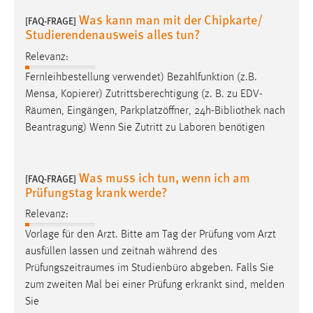
EXTERNE MEDIEN
Was kann man mit der Chipkarte/
[FAQ-FRAGE]
Um Inhalte von Videoplattformen und Social Media
Studierendenausweis alles tun?
Plattformen anzeigen zu können, werden von diesen
Relevanz:
externen Medien Cookies gesetzt.
Fernleihbestellung verwendet) Bezahlfunktion (z.B.
YouTube
Mensa, Kopierer) Zutrittsberechtigung (z. B. zu EDV-
Räumen
, Eingängen, Parkplatzöffner, 24h-Bibliothek nach
Beantragung) Wenn Sie Zutritt zu Laboren benötigen
Vimeo
Was muss ich tun, wenn ich am
[FAQ-FRAGE]
Prüfungstag krank werde?
Relevanz:
Vorlage für den Arzt. Bitte am Tag der Prüfung vom Arzt
ausfüllen lassen und zeitnah während des
Prüfungszeitraumes
im Studienbüro abgeben. Falls Sie
zum zweiten Mal bei einer Prüfung erkrankt sind, melden
Sie