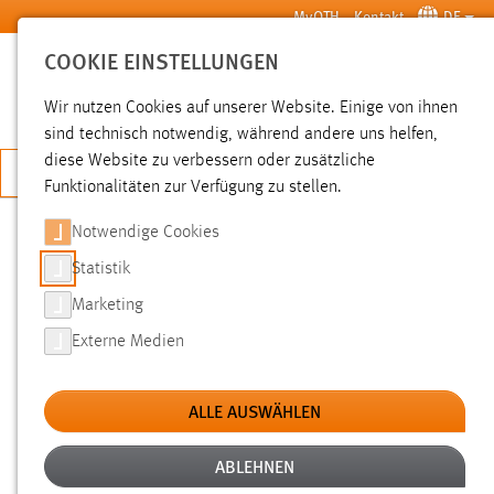
Zum Hauptinhalt springen
MyOTH
Kontakt
DE
COOKIE EINSTELLUNGEN
SUCHE
Wir nutzen Cookies auf unserer Website. Einige von ihnen
sind technisch notwendig, während andere uns helfen,
diese Website zu verbessern oder zusätzliche
JETZT BEWERBEN
Funktionalitäten zur Verfügung zu stellen.
Notwendige Cookies
SUCHE
Statistik
Marketing
FILTER
Externe Medien
Typ
ALLE AUSWÄHLEN
Erstellungsdatum
ABLEHNEN