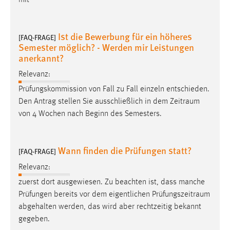
Cookie Laufzeit:
Max. 13 Monate
Ist die Bewerbung für ein höheres
[FAQ-FRAGE]
Semester möglich? - Werden mir Leistungen
anerkannt?
MARKETING
Relevanz:
Marketing Cookies werden von Drittanbietern
Prüfungskommission von Fall zu Fall einzeln entschieden.
verwendet, um personalisierte Werbung anzuzeigen.
Den Antrag stellen Sie ausschließlich in dem
Zeitraum
Sie tun dies, indem sie Besucher über Websites
von 4 Wochen nach Beginn des Semesters.
hinweg verfolgen.
Google Ads
Wann finden die Prüfungen statt?
[FAQ-FRAGE]
Relevanz:
Name:
_gcl_au
zuerst dort ausgewiesen. Zu beachten ist, dass manche
Prüfungen bereits vor dem eigentlichen
Prüfungszeitraum
Anbieter:
abgehalten werden, das wird aber rechtzeitig bekannt
Google Ireland Limited
gegeben.
Zweck: