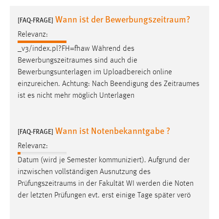
1 Jahr
Wann ist der Bewerbungszeitraum?
[FAQ-FRAGE]
Relevanz:
Performance
_v3/index.pl?FH=fhaw Während des
Name:
Bewerbungszeitraumes
sind auch die
staticfilecache
Bewerbungsunterlagen im Uploadbereich online
einzureichen. Achtung: Nach Beendigung des
Zeitraumes
Zweck:
ist es nicht mehr möglich Unterlagen
Für performante Seitenauslieferung wird in diesem Cookie
gespeichert, ob man eingeloggt ist.
Wann ist Notenbekanntgabe ?
[FAQ-FRAGE]
Sprachpräferenz
Relevanz:
Name:
Datum (wird je Semester kommuniziert). Aufgrund der
site-language-preference
inzwischen vollständigen Ausnutzung des
Zweck:
Prüfungszeitraums
in der Fakultät WI werden die Noten
Das Cookie speichert die gewählte Sprache der Website.
der letzten Prüfungen evt. erst einige Tage später verö
Cookie Laufzeit: