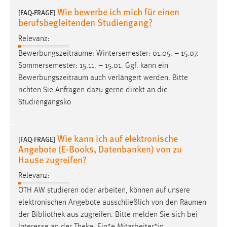
30 Tage
Wie bewerbe ich mich für einen
[FAQ-FRAGE]
berufsbegleitenden Studiengang?
Chat
Relevanz:
Name:
Bewerbungszeiträume: Wintersemester: 01.05. – 15.07.
MibewSessionID, MIBEW_UserID, mibew_locale, mibew-
Sommersemester: 15.11. – 15.01. Ggf. kann ein
chat-frame-style-5e9dbeb1811c0446
Bewerbungszeitraum
auch verlängert werden. Bitte
richten Sie Anfragen dazu gerne direkt an die
Zweck:
Studiengangsko
Wird benötigt um die Chatfunktion nutzen zu können.
Cookie Laufzeit:
MibewSessionID, mibew-chat-frame-style-
Wie kann ich auf elektronische
[FAQ-FRAGE]
5e9dbeb1811c0446 = Sitzungslaufzeit, mibew_locale = 3
Angebote (E-Books, Datenbanken) von zu
Jahre, MIBEW_UserID = 1 Jahr
Hause zugreifen?
Relevanz:
Login
OTH AW studieren oder arbeiten, können auf unsere
elektronischen Angebote ausschließlich von den
Räumen
Name:
der Bibliothek aus zugreifen. Bitte melden Sie sich bei
fe_user, be_user, be_lastLoginProvider