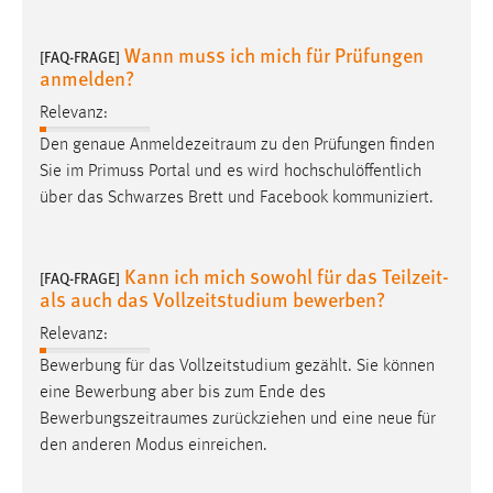
Conversion-Tracking
Wann muss ich mich für Prüfungen
[FAQ-FRAGE]
Cookie Laufzeit:
anmelden?
3 Monate
Relevanz:
Den genaue
Anmeldezeitraum
zu den Prüfungen finden
Facebook Pixel
Sie im Primuss Portal und es wird hochschulöffentlich
Name:
über das Schwarzes Brett und Facebook kommuniziert.
_fbp
Anbieter:
Kann ich mich sowohl für das Teilzeit-
[FAQ-FRAGE]
Facebook
als auch das Vollzeitstudium bewerben?
Zweck:
Relevanz:
Conversion-Tracking
Bewerbung für das Vollzeitstudium gezählt. Sie können
Cookie Laufzeit:
eine Bewerbung aber bis zum Ende des
3 Monate
Bewerbungszeitraumes
zurückziehen und eine neue für
den anderen Modus einreichen.