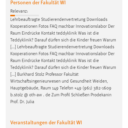
Personen der Fakultät WI
30 Tage
Relevanz:
Chat
Lehrbeauftragte Studierendenvertretung Downloads
Kooperationen Fotos FAQ machbar Innovationslabor Der
Name:
Raum
Eindrücke Kontakt teddyklinik Was ist die
MibewSessionID, MIBEW_UserID, mibew_locale, mibew-
Teddyklinik? Darauf dürfen sich die Kinder freuen Warum
chat-frame-style-5e9dbeb1811c0446
[...] Lehrbeauftragte Studierendenvertretung Downloads
Zweck:
Kooperationen Fotos FAQ machbar Innovationslabor Der
Wird benötigt um die Chatfunktion nutzen zu können.
Raum
Eindrücke Kontakt teddyklinik Was ist die
Teddyklinik? Darauf dürfen sich die Kinder freuen Warum
Cookie Laufzeit:
[...] Burkhard Stolz Professor Fakultät
MibewSessionID, mibew-chat-frame-style-
Wirtschaftsingenieurwesen und Gesundheit Weiden,
5e9dbeb1811c0446 = Sitzungslaufzeit, mibew_locale = 3
Jahre, MIBEW_UserID = 1 Jahr
Hauptgebäude,
Raum
149 Telefon +49 (961) 382-1609
b.stolz @ oth-aw . de Zum Profil Schließen Prodekanin
Prof. Dr. Julia
Login
Name:
Veranstaltungen der Fakultät WI
fe_user, be_user, be_lastLoginProvider