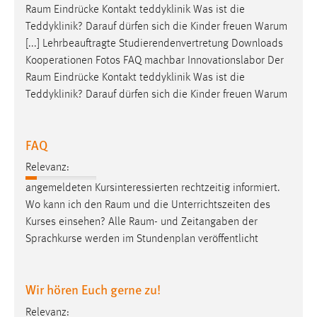
Raum
Eindrücke Kontakt teddyklinik Was ist die
Cookie Laufzeit:
Teddyklinik? Darauf dürfen sich die Kinder freuen Warum
Max. 13 Monate
[...] Lehrbeauftragte Studierendenvertretung Downloads
Kooperationen Fotos FAQ machbar Innovationslabor Der
Raum
Eindrücke Kontakt teddyklinik Was ist die
Teddyklinik? Darauf dürfen sich die Kinder freuen Warum
MARKETING
Marketing Cookies werden von Drittanbietern
verwendet, um personalisierte Werbung anzuzeigen.
FAQ
Sie tun dies, indem sie Besucher über Websites
Relevanz:
hinweg verfolgen.
angemeldeten Kursinteressierten rechtzeitig informiert.
Google Ads
Wo kann ich den
Raum
und die Unterrichtszeiten des
Kurses einsehen? Alle
Raum
- und Zeitangaben der
Name:
Sprachkurse werden im Stundenplan veröffentlicht
_gcl_au
Anbieter:
Wir hören Euch gerne zu!
Google Ireland Limited
Relevanz:
Zweck: