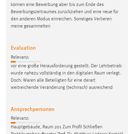
EXTERNE MEDIEN
können eine Bewerbung aber bis zum Ende des
Um Inhalte von Videoplattformen und Social Media
Bewerbungszeitraumes
zurückziehen und eine neue für
Plattformen anzeigen zu können, werden von diesen
den anderen Modus einreichen. Sonstiges Verlieren
externen Medien Cookies gesetzt.
meine gesammelten
YouTube
Evaluation
Relevanz:
Vimeo
vor eine große Herausforderung gestellt. Der Lehrbetrieb
wurde nahezu vollständig in den digitalen
Raum
verlegt.
Doch: Waren alle Beteiligten für eine derart
weitreichende Veränderung (technisch) ausreichend
Ansprechpersonen
Relevanz:
Hauptgebäude,
Raum
201 Zum Profil Schließen