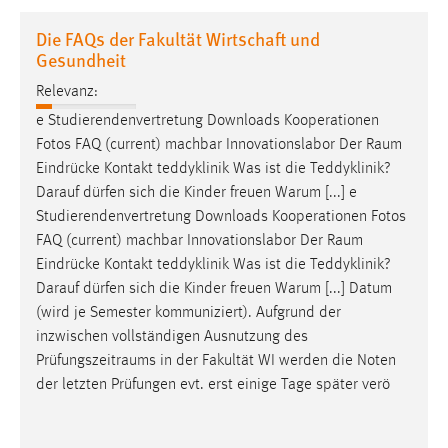
1 Jahr
Die FAQs der Fakultät Wirtschaft und
Gesundheit
Performance
Relevanz:
Name:
e Studierendenvertretung Downloads Kooperationen
staticfilecache
Fotos FAQ (current) machbar Innovationslabor Der
Raum
Eindrücke Kontakt teddyklinik Was ist die Teddyklinik?
Zweck:
Darauf dürfen sich die Kinder freuen Warum [...] e
Für performante Seitenauslieferung wird in diesem Cookie
Studierendenvertretung Downloads Kooperationen Fotos
gespeichert, ob man eingeloggt ist.
FAQ (current) machbar Innovationslabor Der
Raum
Eindrücke Kontakt teddyklinik Was ist die Teddyklinik?
Sprachpräferenz
Darauf dürfen sich die Kinder freuen Warum [...] Datum
(wird je Semester kommuniziert). Aufgrund der
Name:
inzwischen vollständigen Ausnutzung des
site-language-preference
Prüfungszeitraums
in der Fakultät WI werden die Noten
Zweck:
der letzten Prüfungen evt. erst einige Tage später verö
Das Cookie speichert die gewählte Sprache der Website.
Cookie Laufzeit: