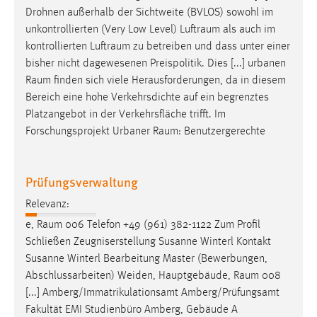
Drohnen außerhalb der Sichtweite (BVLOS) sowohl im
unkontrollierten (Very Low Level)
Luftraum
als auch im
kontrollierten
Luftraum
zu betreiben und dass unter einer
bisher nicht dagewesenen Preispolitik. Dies [...] urbanen
Raum
finden sich viele Herausforderungen, da in diesem
Bereich eine hohe Verkehrsdichte auf ein begrenztes
Platzangebot in der Verkehrsfläche trifft. Im
Forschungsprojekt Urbaner
Raum
: Benutzergerechte
Prüfungsverwaltung
Relevanz:
e,
Raum
006 Telefon +49 (961) 382-1122 Zum Profil
Schließen Zeugniserstellung Susanne Winterl Kontakt
Susanne Winterl Bearbeitung Master (Bewerbungen,
Abschlussarbeiten) Weiden, Hauptgebäude,
Raum
008
[...] Amberg/Immatrikulationsamt Amberg/Prüfungsamt
Fakultät EMI Studienbüro Amberg, Gebäude A