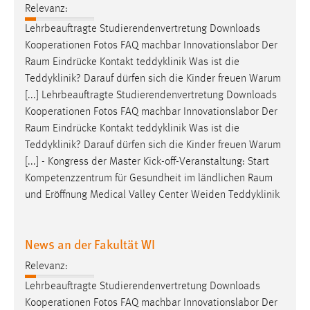
Relevanz:
Zweck:
Dieser Cookie ist notwendig um sich an der Website
Lehrbeauftragte Studierendenvertretung Downloads
einloggen zu können.
Kooperationen Fotos FAQ machbar Innovationslabor Der
Raum
Eindrücke Kontakt teddyklinik Was ist die
Cookie Laufzeit:
Teddyklinik? Darauf dürfen sich die Kinder freuen Warum
24 Stunden
[...] Lehrbeauftragte Studierendenvertretung Downloads
Kooperationen Fotos FAQ machbar Innovationslabor Der
Raum
Eindrücke Kontakt teddyklinik Was ist die
STATISTIK
Teddyklinik? Darauf dürfen sich die Kinder freuen Warum
Statistik Cookies erfassen Informationen anonym.
[...] - Kongress der Master Kick-off-Veranstaltung: Start
Diese Informationen helfen uns zu verstehen, wie
Kompetenzzentrum für Gesundheit im ländlichen
Raum
unsere Besucher unsere Website nutzen.
und Eröffnung Medical Valley Center Weiden Teddyklinik
Matomo
News an der Fakultät WI
Name:
Relevanz:
_pk_ref, _pk_cvar, _pk_id, _pk_ses
Lehrbeauftragte Studierendenvertretung Downloads
Zweck:
Kooperationen Fotos FAQ machbar Innovationslabor Der
Zugriffsstatistik