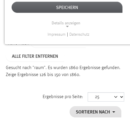
SPEICHERN
Alter
Details anzeigen
SUCHEN
Impressum
|
Datenschutz
NOTWENDIGE COOKIES
ALTER: ÜBER EIN JAHR
Aktive Filter:
Notwendige Cookies ermöglichen grundlegende
ALLE FILTER ENTFERNEN
Funktionen und sind für die einwandfreie Funktion der
Website erforderlich.
Gesucht nach "raum".
Es wurden 1860 Ergebnisse gefunden.
Zeige Ergebnisse 126 bis 150 von 1860.
Einverständnis
Name:
cookie_consent
Ergebnisse pro Seite:
Zweck:
SORTIEREN NACH
Dieser Cookie speichert die ausgewählten Einverständnis-
Optionen des Benutzers
Cookie Laufzeit: