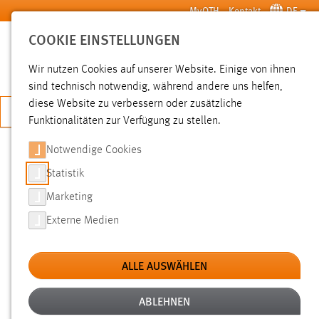
Zum Hauptinhalt springen
MyOTH
Kontakt
DE
COOKIE EINSTELLUNGEN
SUCHE
Wir nutzen Cookies auf unserer Website. Einige von ihnen
sind technisch notwendig, während andere uns helfen,
diese Website zu verbessern oder zusätzliche
JETZT BEWERBEN
Funktionalitäten zur Verfügung zu stellen.
Notwendige Cookies
SUCHE
Statistik
Marketing
FILTER
Externe Medien
Typ
ALLE AUSWÄHLEN
Erstellungsdatum
ABLEHNEN