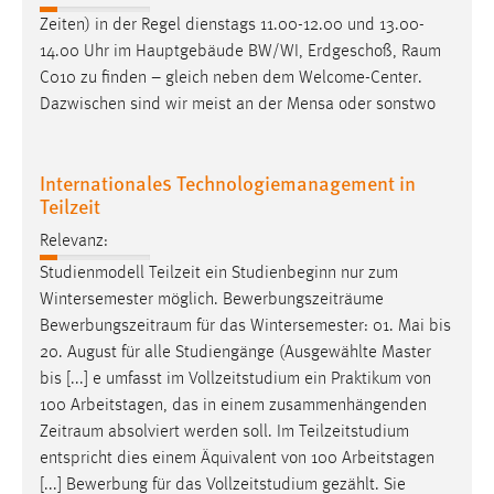
Conversion-Tracking
Zeiten) in der Regel dienstags 11.00-12.00 und 13.00-
14.00 Uhr im Hauptgebäude BW/WI, Erdgeschoß,
Raum
Cookie Laufzeit:
C010 zu finden – gleich neben dem Welcome-Center.
3 Monate
Dazwischen sind wir meist an der Mensa oder sonstwo
Facebook Pixel
Internationales Technologiemanagement in
Name:
Teilzeit
_fbp
Relevanz:
Anbieter:
Studienmodell Teilzeit ein Studienbeginn nur zum
Facebook
Wintersemester möglich. Bewerbungszeiträume
Zweck:
Bewerbungszeitraum
für das Wintersemester: 01. Mai bis
Conversion-Tracking
20. August für alle Studiengänge (Ausgewählte Master
bis [...] e umfasst im Vollzeitstudium ein Praktikum von
Cookie Laufzeit:
100 Arbeitstagen, das in einem zusammenhängenden
3 Monate
Zeitraum
absolviert werden soll. Im Teilzeitstudium
entspricht dies einem Äquivalent von 100 Arbeitstagen
[...] Bewerbung für das Vollzeitstudium gezählt. Sie