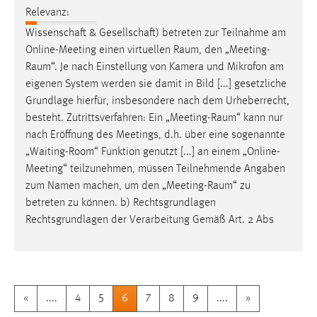
Relevanz:
Wissenschaft & Gesellschaft) betreten zur Teilnahme am
Online-Meeting einen virtuellen
Raum
, den „
Meeting-
Raum
“. Je nach Einstellung von Kamera und Mikrofon am
eigenen System werden sie damit in Bild [...] gesetzliche
Grundlage hierfür, insbesondere nach dem Urheberrecht,
besteht. Zutrittsverfahren: Ein „
Meeting-Raum
“ kann nur
nach Eröffnung des Meetings, d.h. über eine sogenannte
„Waiting-Room“ Funktion genutzt [...] an einem „Online-
Meeting“ teilzunehmen, müssen Teilnehmende Angaben
zum Namen machen, um den „
Meeting-Raum
“ zu
betreten zu können. b) Rechtsgrundlagen
Rechtsgrundlagen der Verarbeitung Gemäß Art. 2 Abs
«
....
4
5
6
7
8
9
....
»