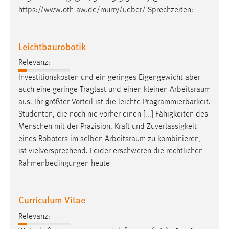
EXTERNE MEDIEN
https://www.oth-aw.de/murry/ueber/ Sprechzeiten:
Um Inhalte von Videoplattformen und Social Media
Plattformen anzeigen zu können, werden von diesen
Leichtbaurobotik
externen Medien Cookies gesetzt.
Relevanz:
YouTube
Investitionskosten und ein geringes Eigengewicht aber
auch eine geringe Traglast und einen kleinen
Arbeitsraum
Vimeo
aus. Ihr größter Vorteil ist die leichte Programmierbarkeit.
Studenten, die noch nie vorher einen [...] Fähigkeiten des
Menschen mit der Präzision, Kraft und Zuverlässigkeit
eines Roboters im selben
Arbeitsraum
zu kombinieren,
ist vielversprechend. Leider erschweren die rechtlichen
Rahmenbedingungen heute
Curriculum Vitae
Relevanz: