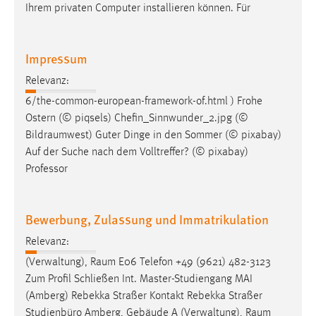
Ihrem privaten Computer installieren können. Für
Impressum
Relevanz:
6/the-common-european-framework-of.html ) Frohe
Ostern (© piqsels) Chefin_Sinnwunder_2.jpg (©
Bildraumwest
) Guter Dinge in den Sommer (© pixabay)
Auf der Suche nach dem Volltreffer? (© pixabay)
Professor
Bewerbung, Zulassung und Immatrikulation
Relevanz:
(Verwaltung),
Raum
E06 Telefon +49 (9621) 482-3123
Zum Profil Schließen Int. Master-Studiengang MAI
(Amberg) Rebekka Straßer Kontakt Rebekka Straßer
Studienbüro Amberg, Gebäude A (Verwaltung),
Raum