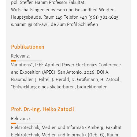
pol. Steffen Hamm Professor Fakultät
Zweck:
Wirtschaftsingenieurwesen und Gesundheit Weiden,
Dieser Cookie ist notwendig um sich an der Website
Hauptgebäude,
Raum
149 Telefon +49 (961) 382-1625
einloggen zu können.
s.hamm @ oth-aw . de Zum Profil Schließen
Cookie Laufzeit:
24 Stunden
Publikationen
Relevanz:
STATISTIK
Variations", IEEE Applied Power Electronics Conference
Statistik Cookies erfassen Informationen anonym.
and Exposition (APEC), San Antonio, 2026, DOI A.
Diese Informationen helfen uns zu verstehen, wie
Braumüller
, J. Hiltel, J. Herold, D. Großmann, H. Zatocil ,
unsere Besucher unsere Website nutzen.
"Entwicklung eines skalierbaren, bidirektionalen
Matomo
Prof. Dr.-Ing. Heiko Zatocil
Name:
_pk_ref, _pk_cvar, _pk_id, _pk_ses
Relevanz:
Elektrotechnik, Medien und Informatik Amberg, Fakultät
Zweck:
Elektrotechnik, Medien und Informatik (Geb. G),
Raum
Zugriffsstatistik