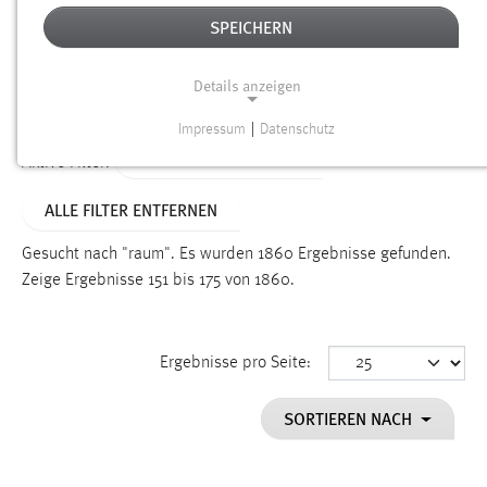
SPEICHERN
Alter
Details anzeigen
SUCHEN
Impressum
|
Datenschutz
NOTWENDIGE COOKIES
ALTER: ÜBER EIN JAHR
Aktive Filter:
Notwendige Cookies ermöglichen grundlegende
ALLE FILTER ENTFERNEN
Funktionen und sind für die einwandfreie Funktion der
Website erforderlich.
Gesucht nach "raum".
Es wurden 1860 Ergebnisse gefunden.
Zeige Ergebnisse 151 bis 175 von 1860.
Einverständnis
Name:
cookie_consent
Ergebnisse pro Seite:
Zweck:
SORTIEREN NACH
Dieser Cookie speichert die ausgewählten Einverständnis-
Optionen des Benutzers
Cookie Laufzeit: