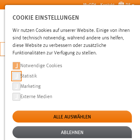
Zum Hauptinhalt springen
MyOTH
Kontakt
DE
COOKIE EINSTELLUNGEN
SUCHE
Wir nutzen Cookies auf unserer Website. Einige von ihnen
sind technisch notwendig, während andere uns helfen,
diese Website zu verbessern oder zusätzliche
JETZT BEWERBEN
Funktionalitäten zur Verfügung zu stellen.
Notwendige Cookies
SUCHE
Statistik
Marketing
FILTER
Externe Medien
Typ
ALLE AUSWÄHLEN
Erstellungsdatum
ABLEHNEN