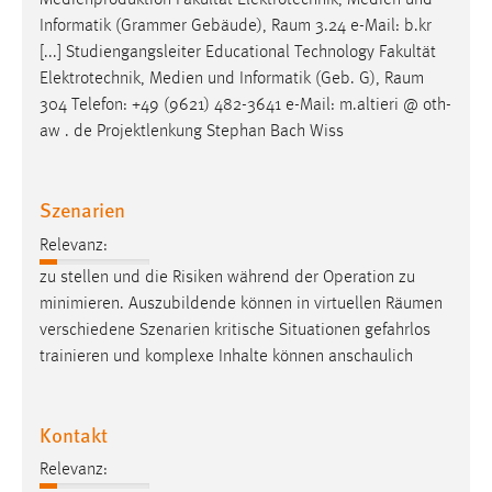
Medienproduktion Fakultät Elektrotechnik, Medien und
30 Tage
Informatik (Grammer Gebäude),
Raum
3.24 e-Mail: b.kr
[...] Studiengangsleiter Educational Technology Fakultät
Chat
Elektrotechnik, Medien und Informatik (Geb. G),
Raum
304 Telefon: +49 (9621) 482-3641 e-Mail: m.altieri @ oth-
Name:
aw . de Projektlenkung Stephan Bach Wiss
MibewSessionID, MIBEW_UserID, mibew_locale, mibew-
chat-frame-style-5e9dbeb1811c0446
Zweck:
Szenarien
Wird benötigt um die Chatfunktion nutzen zu können.
Relevanz:
Cookie Laufzeit:
zu stellen und die Risiken während der Operation zu
MibewSessionID, mibew-chat-frame-style-
minimieren. Auszubildende können in virtuellen
Räumen
5e9dbeb1811c0446 = Sitzungslaufzeit, mibew_locale = 3
verschiedene Szenarien kritische Situationen gefahrlos
Jahre, MIBEW_UserID = 1 Jahr
trainieren und komplexe Inhalte können anschaulich
Login
Kontakt
Name:
fe_user, be_user, be_lastLoginProvider
Relevanz: