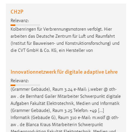
1 Jahr
CH2P
Relevanz:
Performance
Kolbenringen für Verbrennungsmotoren verfolgt. Hier
Name:
arbeiten das Deutsche Zentrum für Luft und
Raumfahrt
staticfilecache
(Institut für Bauweisen- und Konstruktionsforschung) und
die CVT GmbH & Co. KG, ein Hersteller von
Zweck:
Für performante Seitenauslieferung wird in diesem Cookie
gespeichert, ob man eingeloggt ist.
Innovationnetzwerk für digitale adaptive Lehre
Sprachpräferenz
Relevanz:
(Grammer Gebäude),
Raum
3.24 e-Mail: j.weber @ oth-
Name:
aw . de Bernhard Gailer Mitarbeiter Schwerpunkt digitale
site-language-preference
Aufgaben Fakultät Elektrotechnik, Medien und Informatik
Zweck:
(Grammer Gebäude),
Raum
3.25 Telefon: +49 [...]
Das Cookie speichert die gewählte Sprache der Website.
Informatik (Gebäude G),
Raum
310 e-Mail: m.wolf @ oth-
aw . de Blanca Kraus Mitarbeiterin Schwerpunkt
Cookie Laufzeit: