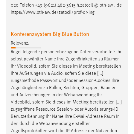
020 Telefon +49 (9621) 482-3615 h.zatocil @ oth-aw . de
Cookie Laufzeit:
https://www.oth-aw.de/zatocil/prof-dr-ing
Max. 13 Monate
Konferenzsystem Big Blue Button
MARKETING
Relevanz:
Marketing Cookies werden von Drittanbietern
Regel folgende personenbezogene Daten verarbeitet: Ihr
verwendet, um personalisierte Werbung anzuzeigen.
selbst gewählter Name Ihre Zugehörigkeiten zu
Räumen
Sie tun dies, indem sie Besucher über Websites
Ihr Videobild, sofern Sie dieses im Meeting bereitstellen
hinweg verfolgen.
Ihre Äußerungen via Audio, sofern Sie diese [...]
rungsmethode Passwort und/oder Session-Cookies Ihre
Google Ads
Zugehörigkeiten zu Rollen, Rechten, Gruppen,
Räumen
und Aufzeichnungen in der Webanwendung Ihr
Name:
Videobild, sofern Sie dieses im Meeting bereitstellen [...]
_gcl_au
zugegriffene Ressource Session- oder Autorisierungs-ID
Anbieter:
Benutzerkennung Ihr Name Ihre E-Mail-Adresse
Raum
In
Google Ireland Limited
den durch die Webanwendung erstellten
Zugriffsprotokollen wird die IP-Adresse der Nutzenden
Zweck: