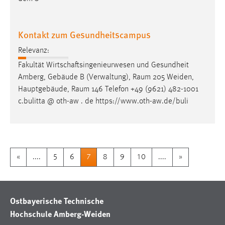
Kontakt zum Gesundheitscampus
Relevanz:
Fakultät Wirtschaftsingenieurwesen und Gesundheit
Amberg, Gebäude B (Verwaltung),
Raum
205 Weiden,
Hauptgebäude,
Raum
146 Telefon +49 (9621) 482-1001
c.bulitta @ oth-aw . de https://www.oth-aw.de/buli
«
....
5
6
7
8
9
10
....
»
Ostbayerische Technische
Hochschule Amberg-Weiden