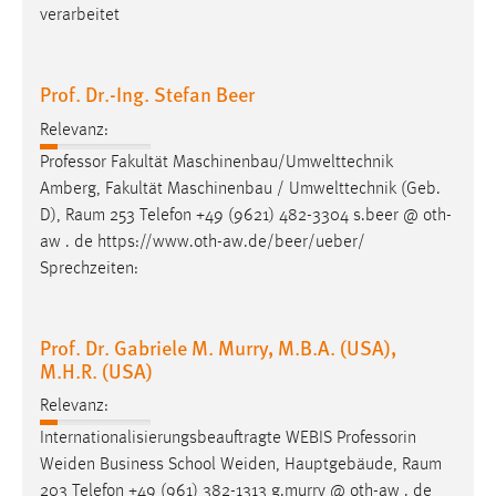
verarbeitet
Conversion-Tracking
Cookie Laufzeit:
3 Monate
Prof. Dr.-Ing. Stefan Beer
Relevanz:
Facebook Pixel
Professor Fakultät Maschinenbau/Umwelttechnik
Amberg, Fakultät Maschinenbau / Umwelttechnik (Geb.
Name:
D),
Raum
253 Telefon +49 (9621) 482-3304 s.beer @ oth-
_fbp
aw . de https://www.oth-aw.de/beer/ueber/
Anbieter:
Sprechzeiten:
Facebook
Zweck:
Prof. Dr. Gabriele M. Murry, M.B.A. (USA),
Conversion-Tracking
M.H.R. (USA)
Cookie Laufzeit:
Relevanz:
3 Monate
Internationalisierungsbeauftragte WEBIS Professorin
Weiden Business School Weiden, Hauptgebäude,
Raum
203 Telefon +49 (961) 382-1313 g.murry @ oth-aw . de