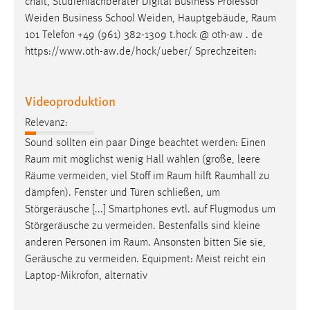
chaft, Studienfachberater Digital Business Professor
Weiden Business School Weiden, Hauptgebäude,
Raum
101 Telefon +49 (961) 382-1309 t.hock @ oth-aw . de
https://www.oth-aw.de/hock/ueber/ Sprechzeiten:
Videoproduktion
Relevanz:
Sound sollten ein paar Dinge beachtet werden: Einen
Raum
mit möglichst wenig Hall wählen (große, leere
Räume
vermeiden, viel Stoff im
Raum
hilft
Raumhall
zu
dämpfen). Fenster und Türen schließen, um
Störgeräusche [...] Smartphones evtl. auf Flugmodus um
Störgeräusche zu vermeiden. Bestenfalls sind kleine
anderen Personen im
Raum
. Ansonsten bitten Sie sie,
Geräusche zu vermeiden. Equipment: Meist reicht ein
Laptop-Mikrofon, alternativ