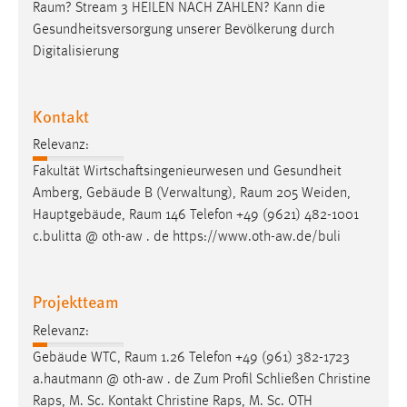
Raum
? Stream 3 HEILEN NACH ZAHLEN? Kann die
Zweck:
Gesundheitsversorgung unserer Bevölkerung durch
Dieser Cookie ist notwendig um sich an der Website
Digitalisierung
einloggen zu können.
Cookie Laufzeit:
24 Stunden
Kontakt
Relevanz:
Fakultät Wirtschaftsingenieurwesen und Gesundheit
STATISTIK
Amberg, Gebäude B (Verwaltung),
Raum
205 Weiden,
Statistik Cookies erfassen Informationen anonym.
Hauptgebäude,
Raum
146 Telefon +49 (9621) 482-1001
Diese Informationen helfen uns zu verstehen, wie
c.bulitta @ oth-aw . de https://www.oth-aw.de/buli
unsere Besucher unsere Website nutzen.
Matomo
Projektteam
Relevanz:
Name:
_pk_ref, _pk_cvar, _pk_id, _pk_ses
Gebäude WTC,
Raum
1.26 Telefon +49 (961) 382-1723
a.hautmann @ oth-aw . de Zum Profil Schließen Christine
Zweck:
Raps, M. Sc. Kontakt Christine Raps, M. Sc. OTH
Zugriffsstatistik