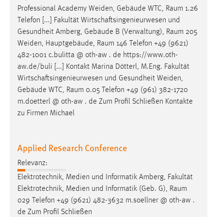
Professional Academy Weiden, Gebäude WTC,
Raum
1.26
Cookie Laufzeit:
Telefon [...] Fakultät Wirtschaftsingenieurwesen und
Max. 13 Monate
Gesundheit Amberg, Gebäude B (Verwaltung),
Raum
205
Weiden, Hauptgebäude,
Raum
146 Telefon +49 (9621)
482-1001 c.bulitta @ oth-aw . de https://www.oth-
MARKETING
aw.de/buli [...] Kontakt Marina Dötterl, M.Eng. Fakultät
Wirtschaftsingenieurwesen und Gesundheit Weiden,
Marketing Cookies werden von Drittanbietern
Gebäude WTC,
Raum
0.05 Telefon +49 (961) 382-1720
verwendet, um personalisierte Werbung anzuzeigen.
m.doetterl @ oth-aw . de Zum Profil Schließen Kontakte
Sie tun dies, indem sie Besucher über Websites
zu Firmen Michael
hinweg verfolgen.
Google Ads
Applied Research Conference
Name:
Relevanz:
_gcl_au
Elektrotechnik, Medien und Informatik Amberg, Fakultät
Anbieter:
Elektrotechnik, Medien und Informatik (Geb. G),
Raum
Google Ireland Limited
029 Telefon +49 (9621) 482-3632 m.soellner @ oth-aw .
de Zum Profil Schließen
Zweck: