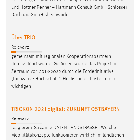
Rosenberg eG
Raumtextilienshop
Rechtsanwälte Niebler
30 Tage
und Hottner Renner + Hartmann Consult GmbH Schlosser
Dachbau GmbH sheepworld
Chat
Name:
Über TRIO
MibewSessionID, MIBEW_UserID, mibew_locale, mibew-
chat-frame-style-5e9dbeb1811c0446
Relevanz:
gemeinsam mit regionalen Kooperationspartnern
Zweck:
durchgeführt wurde. Gefördert wurde das Projekt im
Wird benötigt um die Chatfunktion nutzen zu können.
Zeitraum
von 2018-2022 durch die Förderinitiative
Cookie Laufzeit:
„Innovative Hochschule“. Hochschulen leisten einen
MibewSessionID, mibew-chat-frame-style-
wichtigen
5e9dbeb1811c0446 = Sitzungslaufzeit, mibew_locale = 3
Jahre, MIBEW_UserID = 1 Jahr
TRIOKON 2021 digital: ZUKUNFT OSTBAYERN
Login
Relevanz:
Name:
reagieren? Stream 2 DATEN-LANDSTRASSE : Welche
fe_user, be_user, be_lastLoginProvider
Mobilitätskonzepte funktionieren wirklich im ländlichen