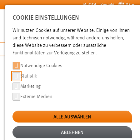
Zum Hauptinhalt springen
MyOTH
Kontakt
DE
COOKIE EINSTELLUNGEN
SUCHE
Wir nutzen Cookies auf unserer Website. Einige von ihnen
sind technisch notwendig, während andere uns helfen,
diese Website zu verbessern oder zusätzliche
JETZT BEWERBEN
Funktionalitäten zur Verfügung zu stellen.
Notwendige Cookies
SUCHE
Statistik
Marketing
FILTER
Externe Medien
Typ
ALLE AUSWÄHLEN
Erstellungsdatum
ABLEHNEN