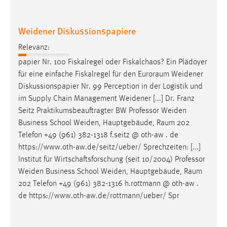
Conversion-Tracking
Weidener Diskussionspapiere
Cookie Laufzeit:
3 Monate
Relevanz:
papier Nr. 100 Fiskalregel oder Fiskalchaos? Ein Plädoyer
Facebook Pixel
für eine einfache Fiskalregel für den
Euroraum
Weidener
Diskussionspapier Nr. 99 Perception in der Logistik und
Name:
im Supply Chain Management Weidener [...] Dr. Franz
_fbp
Seitz Praktikumsbeauftragter BW Professor Weiden
Anbieter:
Business School Weiden, Hauptgebäude,
Raum
202
Facebook
Telefon +49 (961) 382-1318 f.seitz @ oth-aw . de
https://www.oth-aw.de/seitz/ueber/ Sprechzeiten: [...]
Zweck:
Institut für Wirtschaftsforschung (seit 10/2004) Professor
Conversion-Tracking
Weiden Business School Weiden, Hauptgebäude,
Raum
Cookie Laufzeit:
202 Telefon +49 (961) 382-1316 h.rottmann @ oth-aw .
3 Monate
de https://www.oth-aw.de/rottmann/ueber/ Spr