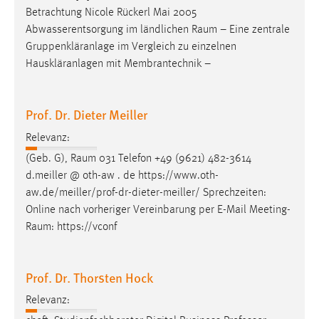
Betrachtung Nicole Rückerl Mai 2005
Abwasserentsorgung im ländlichen
Raum
– Eine zentrale
Gruppenkläranlage im Vergleich zu einzelnen
Hauskläranlagen mit Membrantechnik –
Prof. Dr. Dieter Meiller
Relevanz:
(Geb. G),
Raum
031 Telefon +49 (9621) 482-3614
d.meiller @ oth-aw . de https://www.oth-
aw.de/meiller/prof-dr-dieter-meiller/ Sprechzeiten:
Online nach vorheriger Vereinbarung per E-Mail
Meeting-
Raum
: https://vconf
Prof. Dr. Thorsten Hock
Relevanz: