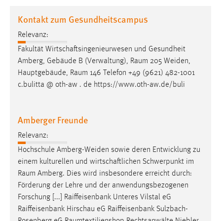
1 Jahr
Kontakt zum Gesundheitscampus
Relevanz:
Performance
Fakultät Wirtschaftsingenieurwesen und Gesundheit
Name:
Amberg, Gebäude B (Verwaltung),
Raum
205 Weiden,
staticfilecache
Hauptgebäude,
Raum
146 Telefon +49 (9621) 482-1001
c.bulitta @ oth-aw . de https://www.oth-aw.de/buli
Zweck:
Für performante Seitenauslieferung wird in diesem Cookie
gespeichert, ob man eingeloggt ist.
Amberger Freunde
Sprachpräferenz
Relevanz:
Hochschule Amberg-Weiden sowie deren Entwicklung zu
Name:
einem kulturellen und wirtschaftlichen Schwerpunkt im
site-language-preference
Raum
Amberg. Dies wird insbesondere erreicht durch:
Zweck:
Förderung der Lehre und der anwendungsbezogenen
Das Cookie speichert die gewählte Sprache der Website.
Forschung [...] Raiffeisenbank Unteres Vilstal eG
Raiffeisenbank Hirschau eG Raiffeisenbank Sulzbach-
Cookie Laufzeit: