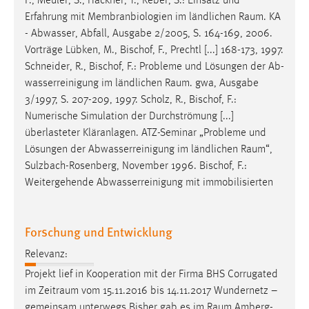
F., Meuler, S., Hackner, T., Reber, S.: Einsatz und
Erfahrung mit Membranbiologien im ländlichen
Raum
. KA
- Abwasser, Abfall, Ausgabe 2/2005, S. 164-169, 2006.
Vorträge Lübken, M., Bischof, F., Prechtl [...] 168-173, 1997.
Schneider, R., Bischof, F.: Probleme und Lösungen der Ab­
was­ser­reinigung im ländlichen
Raum
. gwa, Ausgabe
3/1997, S. 207-209, 1997. Scholz, R., Bischof, F.:
Numerische Simulation der Durchströmung [...]
überlasteter Kläranlagen. ATZ-Seminar „Probleme und
Lösungen der Abwasserreinigung im länd­lichen
Raum
“,
Sulzbach-Rosenberg, November 1996. Bischof, F.:
Weitergehende Abwasserreinigung mit im­mo­bi­li­sier­ten
Forschung und Entwicklung
Relevanz:
Projekt lief in Kooperation mit der Firma BHS Corrugated
im
Zeitraum
vom 15.11.2016 bis 14.11.2017 Wundernetz –
gemeinsam unterwegs Bisher gab es im
Raum
Amberg-