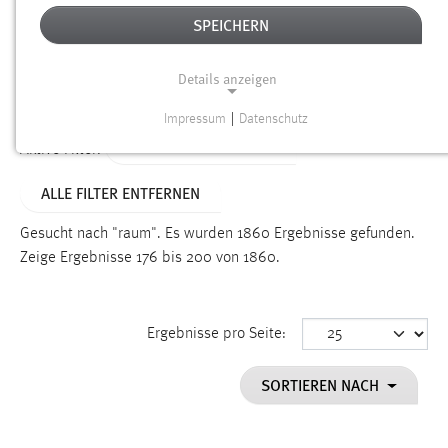
SPEICHERN
Alter
Details anzeigen
SUCHEN
Impressum
|
Datenschutz
NOTWENDIGE COOKIES
ALTER: ÜBER EIN JAHR
Aktive Filter:
Notwendige Cookies ermöglichen grundlegende
ALLE FILTER ENTFERNEN
Funktionen und sind für die einwandfreie Funktion der
Website erforderlich.
Gesucht nach "raum".
Es wurden 1860 Ergebnisse gefunden.
Zeige Ergebnisse 176 bis 200 von 1860.
Einverständnis
Name:
cookie_consent
Ergebnisse pro Seite:
Zweck:
SORTIEREN NACH
Dieser Cookie speichert die ausgewählten Einverständnis-
Optionen des Benutzers
Cookie Laufzeit: