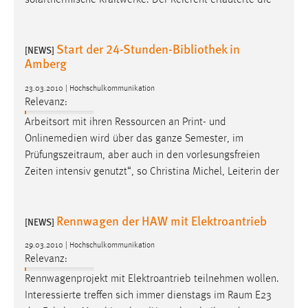
solarthermische Kraftwerke. Der Referent erläuterte die
30 Tage
Chat
Start der 24-Stunden-Bibliothek in
[NEWS]
Amberg
Name:
MibewSessionID, MIBEW_UserID, mibew_locale, mibew-
23.03.2010 | Hochschulkommunikation
chat-frame-style-5e9dbeb1811c0446
Relevanz:
Arbeitsort mit ihren Ressourcen an Print- und
Zweck:
Onlinemedien wird über das ganze Semester, im
Wird benötigt um die Chatfunktion nutzen zu können.
Prüfungszeitraum
, aber auch in den vorlesungsfreien
Cookie Laufzeit:
Zeiten intensiv genutzt“, so Christina Michel, Leiterin der
MibewSessionID, mibew-chat-frame-style-
5e9dbeb1811c0446 = Sitzungslaufzeit, mibew_locale = 3
Jahre, MIBEW_UserID = 1 Jahr
Rennwagen der HAW mit Elektroantrieb
[NEWS]
29.03.2010 | Hochschulkommunikation
Login
Relevanz:
Name:
Rennwagenprojekt mit Elektroantrieb teilnehmen wollen.
fe_user, be_user, be_lastLoginProvider
Interessierte treffen sich immer dienstags im
Raum
E23