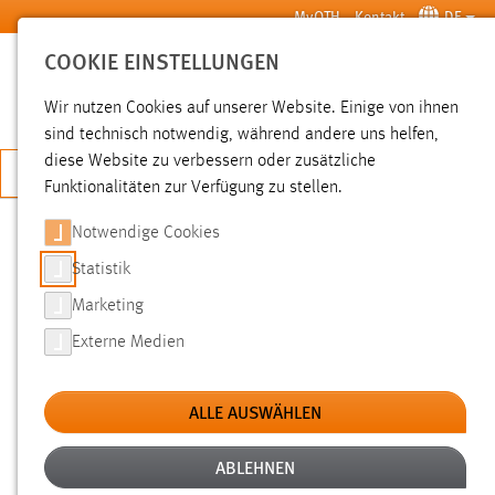
Zum Hauptinhalt springen
MyOTH
Kontakt
DE
COOKIE EINSTELLUNGEN
SUCHE
Wir nutzen Cookies auf unserer Website. Einige von ihnen
sind technisch notwendig, während andere uns helfen,
diese Website zu verbessern oder zusätzliche
JETZT BEWERBEN
Funktionalitäten zur Verfügung zu stellen.
Notwendige Cookies
SUCHE
Statistik
Marketing
FILTER
Externe Medien
Typ
ALLE AUSWÄHLEN
Erstellungsdatum
ABLEHNEN