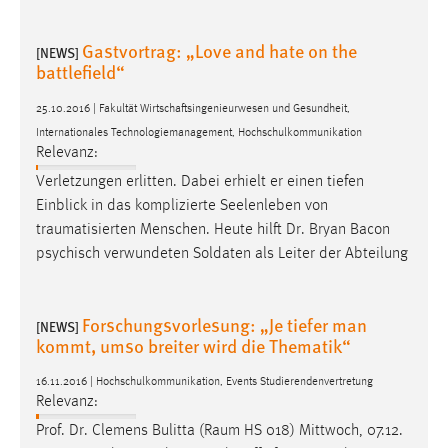
Gastvortrag: „Love and hate on the
[NEWS]
battlefield“
25.10.2016 | Fakultät Wirtschaftsingenieurwesen und Gesundheit,
Internationales Technologiemanagement, Hochschulkommunikation
Relevanz:
Verletzungen erlitten. Dabei erhielt er einen tiefen
Einblick in das komplizierte Seelenleben von
traumatisierten
Menschen. Heute hilft Dr. Bryan Bacon
psychisch verwundeten Soldaten als Leiter der Abteilung
Forschungsvorlesung: „Je tiefer man
[NEWS]
kommt, umso breiter wird die Thematik“
16.11.2016 | Hochschulkommunikation, Events Studierendenvertretung
Relevanz:
Prof. Dr. Clemens Bulitta (
Raum
HS 018) Mittwoch, 07.12.