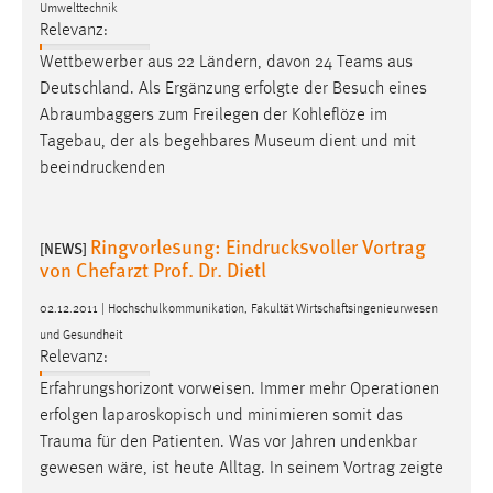
Umwelttechnik
Relevanz:
Cookie Laufzeit:
Wettbewerber aus 22 Ländern, davon 24 Teams aus
Max. 13 Monate
Deutschland. Als Ergänzung erfolgte der Besuch eines
Abraumbaggers
zum Freilegen der Kohleflöze im
Tagebau, der als begehbares Museum dient und mit
MARKETING
beeindruckenden
Marketing Cookies werden von Drittanbietern
verwendet, um personalisierte Werbung anzuzeigen.
Sie tun dies, indem sie Besucher über Websites
Ringvorlesung: Eindrucksvoller Vortrag
[NEWS]
von Chefarzt Prof. Dr. Dietl
hinweg verfolgen.
02.12.2011 | Hochschulkommunikation, Fakultät Wirtschaftsingenieurwesen
Google Ads
und Gesundheit
Relevanz:
Name:
_gcl_au
Erfahrungshorizont vorweisen. Immer mehr Operationen
erfolgen laparoskopisch und minimieren somit das
Anbieter:
Trauma
für den Patienten. Was vor Jahren undenkbar
Google Ireland Limited
gewesen wäre, ist heute Alltag. In seinem Vortrag zeigte
Zweck: