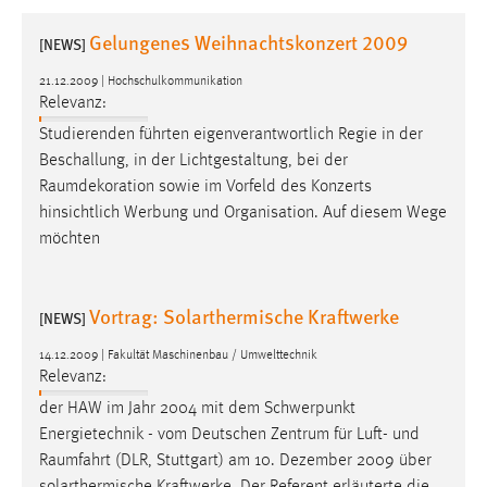
1 Jahr
Gelungenes Weihnachtskonzert 2009
[NEWS]
Performance
21.12.2009 | Hochschulkommunikation
Relevanz:
Name:
Studierenden führten eigenverantwortlich Regie in der
staticfilecache
Beschallung, in der Lichtgestaltung, bei der
Raumdekoration
sowie im Vorfeld des Konzerts
Zweck:
hinsichtlich Werbung und Organisation. Auf diesem Wege
Für performante Seitenauslieferung wird in diesem Cookie
gespeichert, ob man eingeloggt ist.
möchten
Sprachpräferenz
Vortrag: Solarthermische Kraftwerke
[NEWS]
Name:
14.12.2009 | Fakultät Maschinenbau / Umwelttechnik
site-language-preference
Relevanz:
Zweck:
der HAW im Jahr 2004 mit dem Schwerpunkt
Das Cookie speichert die gewählte Sprache der Website.
Energietechnik - vom Deutschen Zentrum für Luft- und
Raumfahrt
(DLR, Stuttgart) am 10. Dezember 2009 über
Cookie Laufzeit: