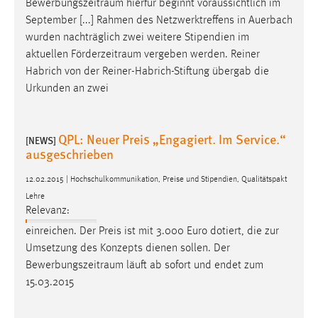
Bewerbungszeitraum
hierfür beginnt voraussichtlich im
EXTERNE MEDIEN
September [...] Rahmen des Netzwerktreffens in Auerbach
Um Inhalte von Videoplattformen und Social Media
wurden nachträglich zwei weitere Stipendien im
Plattformen anzeigen zu können, werden von diesen
aktuellen
Förderzeitraum
vergeben werden. Reiner
externen Medien Cookies gesetzt.
Habrich von der Reiner-Habrich-Stiftung übergab die
Urkunden an zwei
YouTube
QPL: Neuer Preis „Engagiert. Im Service.“
Vimeo
[NEWS]
ausgeschrieben
12.02.2015 | Hochschulkommunikation, Preise und Stipendien, Qualitätspakt
Lehre
Relevanz:
einreichen. Der Preis ist mit 3.000 Euro dotiert, die zur
Umsetzung des Konzepts dienen sollen. Der
Bewerbungszeitraum
läuft ab sofort und endet zum
15.03.2015