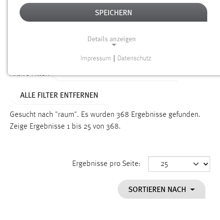
SPEICHERN
Alter
Details anzeigen
SUCHEN
Impressum
|
Datenschutz
NOTWENDIGE COOKIES
TYP: NEWS/VERANSTALTUNGEN
Aktive Filter:
Notwendige Cookies ermöglichen grundlegende
ALLE FILTER ENTFERNEN
Funktionen und sind für die einwandfreie Funktion der
Website erforderlich.
Gesucht nach "raum".
Es wurden 368 Ergebnisse gefunden.
Zeige Ergebnisse 1 bis 25 von 368.
Einverständnis
Name:
cookie_consent
Ergebnisse pro Seite:
Zweck:
SORTIEREN NACH
Dieser Cookie speichert die ausgewählten Einverständnis-
Optionen des Benutzers
Cookie Laufzeit: