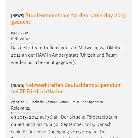
Conversion-Tracking
Studierendenteam für den careerday 2013
[NEWS]
Cookie Laufzeit:
gesucht!
3 Monate
09.10.2012
Relevanz:
Facebook Pixel
Das erste Team-Treffen findet am Mittwoch, 24. Oktober
Name:
2012 an der HAW in Amberg statt (Uhrzeit und
Raum
_fbp
werden noch bekannt gegeben).
Anbieter:
Facebook
Netzwerktreffen Deutschlandstipendium
[NEWS]
bei ZF Friedrichshafen
Zweck:
Conversion-Tracking
07.07.2014 | Hochschulkommunikation, Preise und Stipendien
Relevanz:
Cookie Laufzeit:
3 Monate
en 2013/2014 auf 36 an. Der aktuelle
Förderzeitraum
dauert noch bis zum 30. September 2014. Danach
schließt der neue Durchgang 2014/2015 an. Der