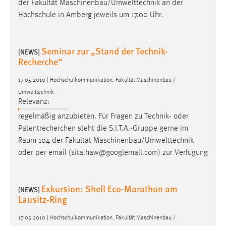
der Fakultät Maschinenbau/Umwelttechnik an der
Zweck:
Hochschule in Amberg jeweils um 17.00 Uhr.
Dieser Cookie ist notwendig um sich an der Website
einloggen zu können.
Cookie Laufzeit:
Seminar zur „Stand der Technik-
[NEWS]
Recherche“
24 Stunden
17.05.2010 | Hochschulkommunikation, Fakultät Maschinenbau /
Umwelttechnik
STATISTIK
Relevanz:
Statistik Cookies erfassen Informationen anonym.
regelmäßig anzubieten. Für Fragen zu Technik- oder
Diese Informationen helfen uns zu verstehen, wie
Patentrecherchen steht die S.I.T.A.-Gruppe gerne im
unsere Besucher unsere Website nutzen.
Raum
104 der Fakultät Maschinenbau/Umwelttechnik
oder per email (sita.haw@googlemail.com) zur Verfügung
Matomo
Name:
Exkursion: Shell Eco-Marathon am
[NEWS]
_pk_ref, _pk_cvar, _pk_id, _pk_ses
Lausitz-Ring
Zweck:
17.05.2010 | Hochschulkommunikation, Fakultät Maschinenbau /
Zugriffsstatistik