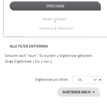
SPEICHERN
Alter
Details anzeigen
SUCHEN
Impressum
|
Datenschutz
NOTWENDIGE COOKIES
TYP: NEWS/VERANSTALTUNGEN
Aktive Filter:
Notwendige Cookies ermöglichen grundlegende
ALLE FILTER ENTFERNEN
Funktionen und sind für die einwandfreie Funktion der
Website erforderlich.
Gesucht nach "raum".
Es wurden 2 Ergebnisse gefunden.
Zeige Ergebnisse 1 bis 2 von 2.
Einverständnis
Name:
cookie_consent
Ergebnisse pro Seite:
Zweck:
SORTIEREN NACH
Dieser Cookie speichert die ausgewählten Einverständnis-
Optionen des Benutzers
Cookie Laufzeit: