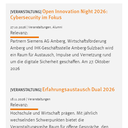
1 Jahr
Open Innovation Night 2026:
[VERANSTALTUNG]
Cybersecurity im Fokus
Performance
27.10.2026 | Veranstaltungen, Alumni
Name:
Relevanz:
staticfilecache
Partnern Siemens AG Amberg, Wirtschaftsförderung
Amberg und IHK-Geschäftsstelle Amberg-Sulzbach wird
Zweck:
ein
Raum
für Austausch, Impulse und Vernetzung rund
Für performante Seitenauslieferung wird in diesem Cookie
um die digitale Sicherheit geschaffen. Am 27. Oktober
gespeichert, ob man eingeloggt ist.
2026
Sprachpräferenz
Erfahrungsaustausch Dual 2026
[VERANSTALTUNG]
Name:
site-language-preference
18.11.2026 | Veranstaltungen
Relevanz:
Zweck:
Das Cookie speichert die gewählte Sprache der Website.
Hochschule und Wirtschaft prägen. Mit jährlich
wechselnden Schwerpunkten bietet die
Cookie Laufzeit:
Veranstaltungsreihe
Raum
für offene Gespräche, den