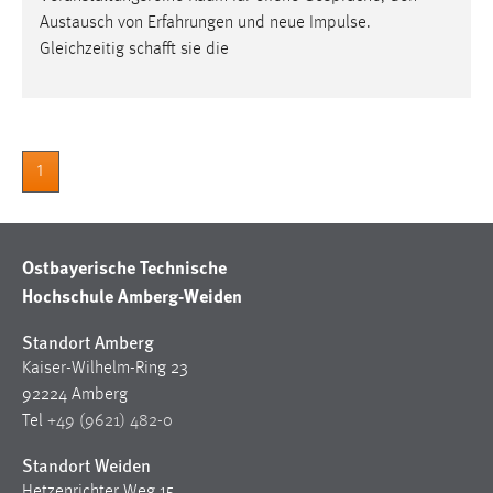
30 Tage
Austausch von Erfahrungen und neue Impulse.
Gleichzeitig schafft sie die
Chat
Name:
MibewSessionID, MIBEW_UserID, mibew_locale, mibew-
chat-frame-style-5e9dbeb1811c0446
1
Zweck:
Wird benötigt um die Chatfunktion nutzen zu können.
Ostbayerische Technische
Cookie Laufzeit:
Hochschule Amberg-Weiden
MibewSessionID, mibew-chat-frame-style-
5e9dbeb1811c0446 = Sitzungslaufzeit, mibew_locale = 3
Standort Amberg
Jahre, MIBEW_UserID = 1 Jahr
Kaiser-Wilhelm-Ring 23
92224 Amberg
Login
Tel
+49 (9621) 482-0
Name:
Standort Weiden
fe_user, be_user, be_lastLoginProvider
Hetzenrichter Weg 15