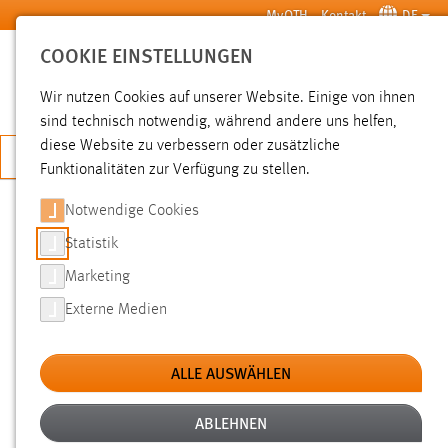
Zum Hauptinhalt springen
MyOTH
Kontakt
DE
COOKIE EINSTELLUNGEN
SUCHE
Wir nutzen Cookies auf unserer Website. Einige von ihnen
sind technisch notwendig, während andere uns helfen,
diese Website zu verbessern oder zusätzliche
JETZT BEWERBEN
Funktionalitäten zur Verfügung zu stellen.
Notwendige Cookies
SUCHE
Statistik
Marketing
FILTER
Externe Medien
Typ
ALLE AUSWÄHLEN
Erstellungsdatum
ABLEHNEN