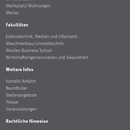
Marktplatz/Wohnungen
Cookie Laufzeit:
Mensa
Max. 13 Monate
Fakultäten
Elektrotechnik, Medien und Informatik
MARKETING
Maschinenbau/Umwelttechnik
Marketing Cookies werden von Drittanbietern
Weiden Business School
verwendet, um personalisierte Werbung anzuzeigen.
Wirtschaftsingenieurwesen und Gesundheit
Sie tun dies, indem sie Besucher über Websites
Weitere Infos
hinweg verfolgen.
Kontakt/Anfahrt
Google Ads
Raumfinder
Name:
Stellenangebote
_gcl_au
Presse
Veranstaltungen
Anbieter:
Google Ireland Limited
Rechtliche Hinweise
Zweck: