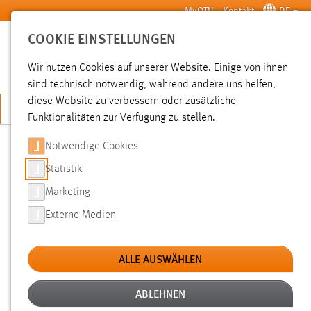
Zum Hauptinhalt springen
MyOTH
Kontakt
DE
COOKIE EINSTELLUNGEN
SUCHE
Wir nutzen Cookies auf unserer Website. Einige von ihnen
sind technisch notwendig, während andere uns helfen,
diese Website zu verbessern oder zusätzliche
JETZT BEWERBEN
Funktionalitäten zur Verfügung zu stellen.
Notwendige Cookies
SUCHE
Statistik
Marketing
FILTER
Externe Medien
Typ
ALLE AUSWÄHLEN
Erstellungsdatum
ABLEHNEN