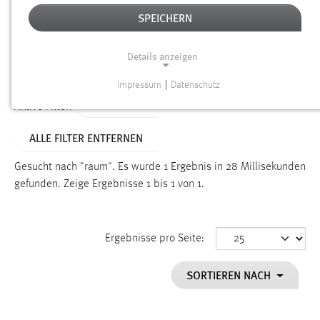
SPEICHERN
Alter
Details anzeigen
SUCHEN
Impressum
|
Datenschutz
NOTWENDIGE COOKIES
TYP: LINKS
Aktive Filter:
Notwendige Cookies ermöglichen grundlegende
ALLE FILTER ENTFERNEN
Funktionen und sind für die einwandfreie Funktion der
Website erforderlich.
Gesucht nach "raum".
Es wurde 1 Ergebnis in 28 Millisekunden
gefunden.
Zeige Ergebnisse 1 bis 1 von 1.
Einverständnis
Name:
cookie_consent
Ergebnisse pro Seite:
Zweck:
SORTIEREN NACH
Dieser Cookie speichert die ausgewählten Einverständnis-
Optionen des Benutzers
Cookie Laufzeit: