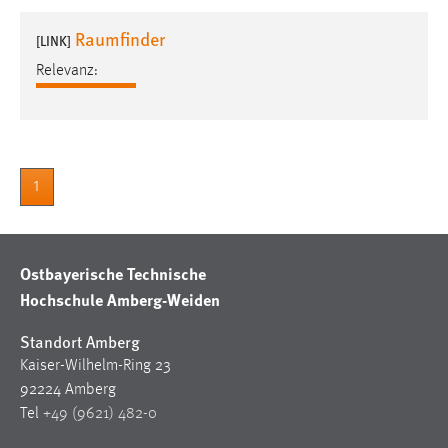
1 Jahr
Raumfinder
[LINK]
Relevanz:
Performance
Name:
staticfilecache
Zweck:
1
Für performante Seitenauslieferung wird in diesem Cookie
gespeichert, ob man eingeloggt ist.
Ostbayerische Technische
Sprachpräferenz
Hochschule Amberg-Weiden
Name:
site-language-preference
Standort Amberg
Kaiser-Wilhelm-Ring 23
Zweck:
92224 Amberg
Das Cookie speichert die gewählte Sprache der Website.
Tel
+49 (9621) 482-0
Cookie Laufzeit: