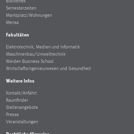
Bibliothek
Zweck:
Semesterzeiten
Dieser Cookie ist notwendig um sich an der Website
Marktplatz/Wohnungen
einloggen zu können.
Mensa
Cookie Laufzeit:
Fakultäten
24 Stunden
Elektrotechnik, Medien und Informatik
Maschinenbau/Umwelttechnik
STATISTIK
Weiden Business School
Wirtschaftsingenieurwesen und Gesundheit
Statistik Cookies erfassen Informationen anonym.
Diese Informationen helfen uns zu verstehen, wie
Weitere Infos
unsere Besucher unsere Website nutzen.
Kontakt/Anfahrt
Matomo
Raumfinder
Stellenangebote
Name:
Presse
_pk_ref, _pk_cvar, _pk_id, _pk_ses
Veranstaltungen
Zweck:
Rechtliche Hinweise
Zugriffsstatistik