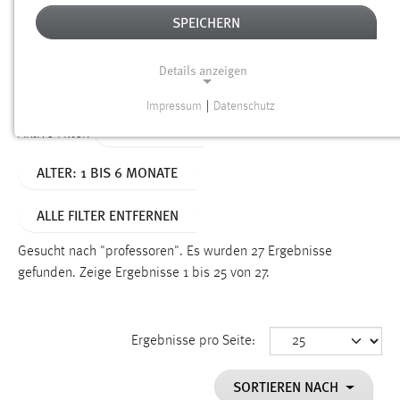
SPEICHERN
Alter
Details anzeigen
SUCHEN
Impressum
|
Datenschutz
NOTWENDIGE COOKIES
TYP: SEITEN
Aktive Filter:
Notwendige Cookies ermöglichen grundlegende
ALTER: 1 BIS 6 MONATE
Funktionen und sind für die einwandfreie Funktion der
Website erforderlich.
ALLE FILTER ENTFERNEN
Einverständnis
Gesucht nach "professoren".
Es wurden 27 Ergebnisse
Name:
gefunden.
Zeige Ergebnisse 1 bis 25 von 27.
cookie_consent
Zweck:
Ergebnisse pro Seite:
Dieser Cookie speichert die ausgewählten Einverständnis-
Optionen des Benutzers
SORTIEREN NACH
Cookie Laufzeit: