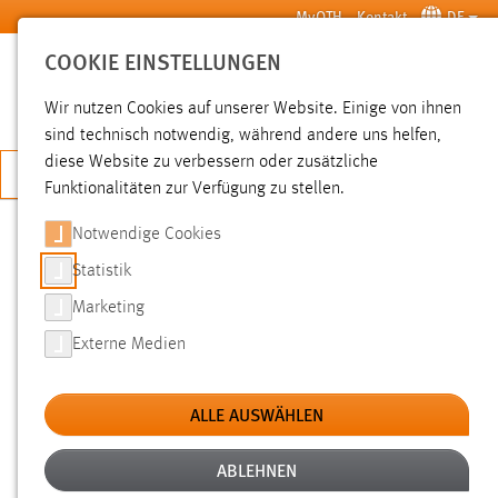
Zum Hauptinhalt springen
MyOTH
Kontakt
DE
COOKIE EINSTELLUNGEN
SUCHE
Wir nutzen Cookies auf unserer Website. Einige von ihnen
sind technisch notwendig, während andere uns helfen,
diese Website zu verbessern oder zusätzliche
JETZT BEWERBEN
Funktionalitäten zur Verfügung zu stellen.
Notwendige Cookies
SUCHE
Statistik
Marketing
FILTER
Externe Medien
Typ
ALLE AUSWÄHLEN
Erstellungsdatum
ABLEHNEN