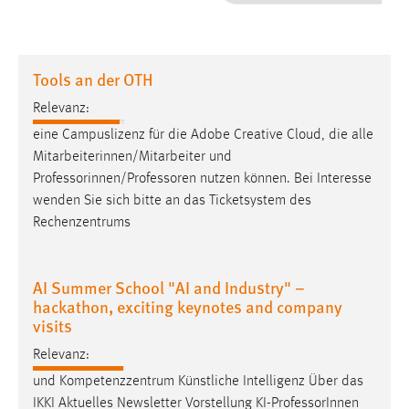
1 Jahr
Performance
Tools an der OTH
Name:
Relevanz:
staticfilecache
eine Campuslizenz für die Adobe Creative Cloud, die alle
Mitarbeiterinnen/Mitarbeiter und
Zweck:
Professorinnen/Professoren
nutzen können. Bei Interesse
Für performante Seitenauslieferung wird in diesem Cookie
gespeichert, ob man eingeloggt ist.
wenden Sie sich bitte an das Ticketsystem des
Rechenzentrums
Sprachpräferenz
AI Summer School "AI and Industry" –
Name:
hackathon, exciting keynotes and company
site-language-preference
visits
Zweck:
Relevanz:
Das Cookie speichert die gewählte Sprache der Website.
und Kompetenzzentrum Künstliche Intelligenz Über das
Cookie Laufzeit:
IKKI Aktuelles Newsletter Vorstellung KI-
Professor
Innen