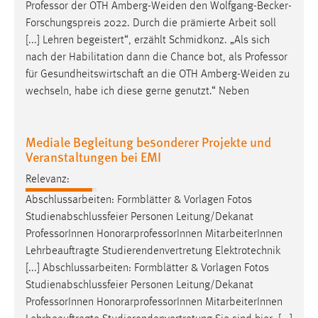
Professor
der OTH Amberg-Weiden den Wolfgang-Becker-
Zweck:
Forschungspreis 2022. Durch die prämierte Arbeit soll
Dieser Cookie ist notwendig um sich an der Website
[...] Lehren begeistert“, erzählt Schmidkonz. „Als sich
einloggen zu können.
nach der Habilitation dann die Chance bot, als
Professor
Cookie Laufzeit:
für Gesundheitswirtschaft an die OTH Amberg-Weiden zu
24 Stunden
wechseln, habe ich diese gerne genutzt.“ Neben
Mediale Begleitung besonderer Projekte und
STATISTIK
Veranstaltungen bei EMI
Statistik Cookies erfassen Informationen anonym.
Relevanz:
Diese Informationen helfen uns zu verstehen, wie
unsere Besucher unsere Website nutzen.
Abschlussarbeiten: Formblätter & Vorlagen Fotos
Studienabschlussfeier Personen Leitung/Dekanat
Matomo
Professor
Innen HonorarprofessorInnen MitarbeiterInnen
Lehrbeauftragte Studierendenvertretung Elektrotechnik
Name:
[...] Abschlussarbeiten: Formblätter & Vorlagen Fotos
_pk_ref, _pk_cvar, _pk_id, _pk_ses
Studienabschlussfeier Personen Leitung/Dekanat
Zweck:
Professor
Innen HonorarprofessorInnen MitarbeiterInnen
Zugriffsstatistik