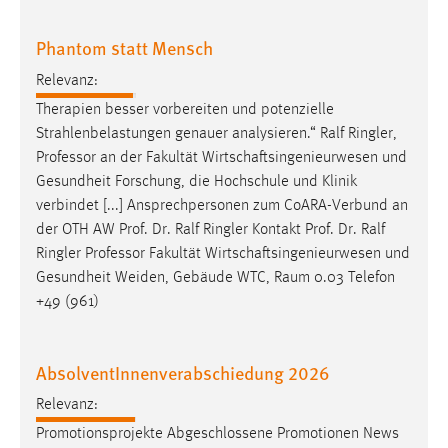
EXTERNE MEDIEN
Um Inhalte von Videoplattformen und Social Media
Phantom statt Mensch
Plattformen anzeigen zu können, werden von diesen
Relevanz:
externen Medien Cookies gesetzt.
Therapien besser vorbereiten und potenzielle
YouTube
Strahlenbelastungen genauer analysieren.“ Ralf Ringler,
Professor
an der Fakultät Wirtschaftsingenieurwesen und
Gesundheit Forschung, die Hochschule und Klinik
Vimeo
verbindet [...] Ansprechpersonen zum CoARA-Verbund an
der OTH AW Prof. Dr. Ralf Ringler Kontakt Prof. Dr. Ralf
Ringler
Professor
Fakultät Wirtschaftsingenieurwesen und
Gesundheit Weiden, Gebäude WTC, Raum 0.03 Telefon
+49 (961)
AbsolventInnenverabschiedung 2026
Relevanz:
Promotionsprojekte Abgeschlossene Promotionen News