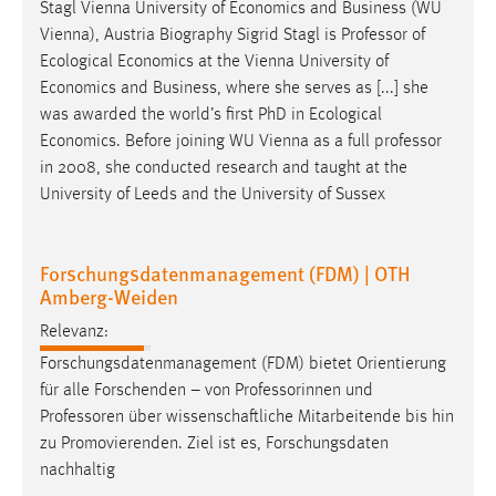
Stagl Vienna University of Economics and Business (WU
Conversion-Tracking
Vienna), Austria Biography Sigrid Stagl is
Professor
of
Ecological Economics at the Vienna University of
Cookie Laufzeit:
Economics and Business, where she serves as [...] she
3 Monate
was awarded the world’s first PhD in Ecological
Economics. Before joining WU Vienna as a full
professor
Facebook Pixel
in 2008, she conducted research and taught at the
University of Leeds and the University of Sussex
Name:
_fbp
Anbieter:
Forschungsdatenmanagement (FDM) | OTH
Facebook
Amberg-Weiden
Zweck:
Relevanz:
Conversion-Tracking
Forschungsdatenmanagement (FDM) bietet Orientierung
für alle Forschenden – von Professorinnen und
Cookie Laufzeit:
3 Monate
Professoren
über wissenschaftliche Mitarbeitende bis hin
zu Promovierenden. Ziel ist es, Forschungsdaten
nachhaltig