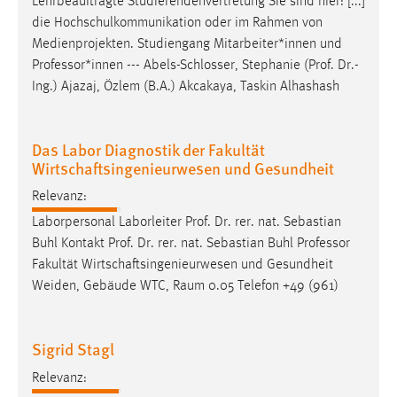
Lehrbeauftragte Studierendenvertretung Sie sind hier: [...]
die Hochschulkommunikation oder im Rahmen von
Cookie Laufzeit:
Medienprojekten. Studiengang Mitarbeiter*innen und
Max. 13 Monate
Professor
*innen --- Abels-Schlosser, Stephanie (Prof. Dr.-
Ing.) Ajazaj, Özlem (B.A.) Akcakaya, Taskin Alhashash
MARKETING
Das Labor Diagnostik der Fakultät
Marketing Cookies werden von Drittanbietern
Wirtschaftsingenieurwesen und Gesundheit
verwendet, um personalisierte Werbung anzuzeigen.
Sie tun dies, indem sie Besucher über Websites
Relevanz:
hinweg verfolgen.
Laborpersonal Laborleiter Prof. Dr. rer. nat. Sebastian
Buhl Kontakt Prof. Dr. rer. nat. Sebastian Buhl
Professor
Google Ads
Fakultät Wirtschaftsingenieurwesen und Gesundheit
Weiden, Gebäude WTC, Raum 0.05 Telefon +49 (961)
Name:
_gcl_au
Anbieter:
Sigrid Stagl
Google Ireland Limited
Relevanz:
Zweck: