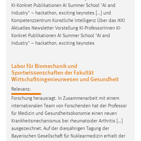
30 Tage
KI-Konkret Publikationen AI Summer School "AI and
Industry" – hackathon, exciting keynotes [...] und
Chat
Kompetenzzentrum Künstliche Intelligenz Über das IKKI
Aktuelles Newsletter Vorstellung KI-
Professor
Innen KI-
Name:
Konkret Publikationen AI Summer School "AI and
MibewSessionID, MIBEW_UserID, mibew_locale, mibew-
Industry" – hackathon, exciting keynotes
chat-frame-style-5e9dbeb1811c0446
Zweck:
Labor für Biomechanik und
Wird benötigt um die Chatfunktion nutzen zu können.
Sportwissenschaften der Fakultät
Cookie Laufzeit:
Wirtschaftsingenieurwesen und Gesundheit
MibewSessionID, mibew-chat-frame-style-
Relevanz:
5e9dbeb1811c0446 = Sitzungslaufzeit, mibew_locale = 3
Jahre, MIBEW_UserID = 1 Jahr
Forschung herausragt. In Zusammenarbeit mit einem
internationalen Team von Forschenden hat der
Professor
für Medizin und Gesundheitsökonomie einen neuen
Login
Krankheitsmechanismus bei rheumatoider Arthritis [...]
Name:
ausgezeichnet. Auf der diesjährigen Tagung der
fe_user, be_user, be_lastLoginProvider
Bayerischen Gesellschaft für Nuklearmedizin erhielt der