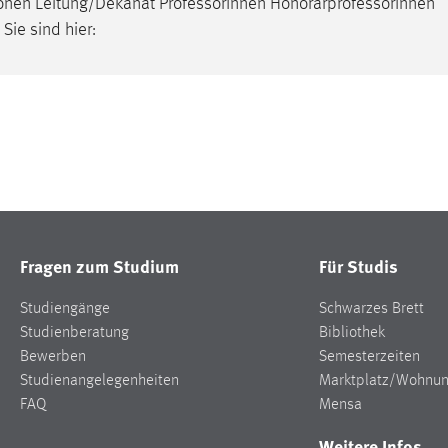
sonen Leitung/Dekanat
Professor
Innen HonorarprofessorInnen
Sie sind hier:
Fragen zum Studium
Für Studis
Studiengänge
Schwarzes Brett
Studienberatung
Bibliothek
Bewerben
Semesterzeiten
Studienangelegenheiten
Marktplatz/Wohnu
FAQ
Mensa
Weitere Infos