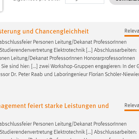
sterung und Chancengleichheit
Releva
nabschlussfeier Personen Leitung/Dekanat
Professor
Innen
tudierendenvertretung Elektrotechnik [...] Abschlussarbeiten:
sonen Leitung/Dekanat
Professor
Innen HonorarprofessorInnen
Sie sind hier: [...] zwei Workshop-Gruppen engagieren: In der
essor
Dr. Peter Raab und Laboringenieur Florian Schöler-Niewie
gement feiert starke Leistungen und
Releva
nabschlussfeier Personen Leitung/Dekanat
Professor
Innen
tudierendenvertretung Elektrotechnik [...] Abschlussarbeiten: