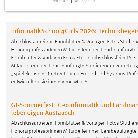
Impressum
|
Datenschutz
NOTWENDIGE COOKIES
Notwendige Cookies ermöglichen grundlegende
Funktionen und sind für die einwandfreie Funktion der
InformatikSchool4Girls 2026: Technikbegei
Website erforderlich.
Abschlussarbeiten: Formblätter & Vorlagen Fotos Studie
Einverständnis
HonorarprofessorInnen MitarbeiterInnen Lehrbeauftragte S
Formblätter & Vorlagen Fotos Studienabschlussfeier Per
Name:
cookie_consent
MitarbeiterInnen Lehrbeauftragte Studierendenvertretung 
Zweck:
Dieser Cookie speichert die
„Spielekonsole“ (betreut durch Embedded-Systems-
Prof
ausgewählten Einverständnis-Optionen
entwickelten sie ihre eigene Mini-S
des Benutzers
Cookie Laufzeit:
1 Jahr
GI-Sommerfest: Geoinformatik und Landmana
lebendigen Austausch
Performance
Abschlussarbeiten: Formblätter & Vorlagen Fotos Studie
Name:
staticfilecache
HonorarprofessorInnen MitarbeiterInnen Lehrbeauftragte S
Zweck:
Für performante Seitenauslieferung wird