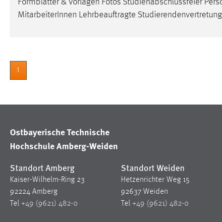
Formblätter & Vorlagen Fotos Studienabschlussfeier Per
in diesem Cookie gespeichert, ob man
MitarbeiterInnen Lehrbeauftragte Studierendenvertretung 
eingeloggt ist.
Sprachpräferenz
Name:
site-language-preference
1
Zweck:
Das Cookie speichert die gewählte
Sprache der Website.
Cookie Laufzeit:
30 Tage
Ostbayerische Technische
Hochschule Amberg-Weiden
Chat
Name:
Standort Amberg
Standort Weiden
MibewSessionID, MIBEW_UserID,
mibew_locale, mibew-chat-frame-style-
Kaiser-Wilhelm-Ring 23
Hetzenrichter Weg 15
5e9dbeb1811c0446
92224 Amberg
92637 Weiden
Tel
+49 (9621) 482-0
Tel
+49 (9621) 482-0
Zweck:
Wird benötigt um die Chatfunktion
nutzen zu können.