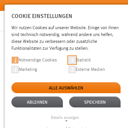
Zum Hauptinhalt springen
COOKIE EINSTELLUNGEN
Wir nutzen Cookies auf unserer Website. Einige von ihnen
sind technisch notwendig, während andere uns helfen,
diese Website zu verbessern oder zusätzliche
SUCHE
Funktionalitäten zur Verfügung zu stellen.
Notwendige Cookies
Statistik
Marketing
Externe Medien
ALLE AUSWÄHLEN
TYP: SEITEN
ALTER: 1 WOCHE BIS 1 M
Aktive Filter:
ABLEHNEN
SPEICHERN
Gesucht nach "professoren".
Es wurden 2 Ergebnisse gefu
Details anzeigen