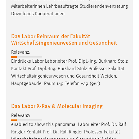
Zweck:
MitarbeiterInnen Lehrbeauftragte Studierendenvertretung
Dieser Cookie ist notwendig um sich an der Website
Downloads Kooperationen
einloggen zu können.
Cookie Laufzeit:
Das Labor Reinraum der Fakultät
24 Stunden
Wirtschaftsingenieurwesen und Gesundheit
Relevanz:
STATISTIK
Eindrücke Labor Laborleiter Prof. Dipl.-Ing. Burkhard Stolz
Kontakt Prof. Dipl.-Ing. Burkhard Stolz
Professor
Fakultät
Statistik Cookies erfassen Informationen anonym.
Wirtschaftsingenieurwesen und Gesundheit Weiden,
Diese Informationen helfen uns zu verstehen, wie
Hauptgebäude, Raum 149 Telefon +49 (961)
unsere Besucher unsere Website nutzen.
Matomo
Das Labor X-Ray & Molecular Imaging
Name:
Relevanz:
_pk_ref, _pk_cvar, _pk_id, _pk_ses
enabled to show this panorama. Laborleiter Prof. Dr. Ralf
Zweck:
Ringler Kontakt Prof. Dr. Ralf Ringler
Professor
Fakultät
Zugriffsstatistik