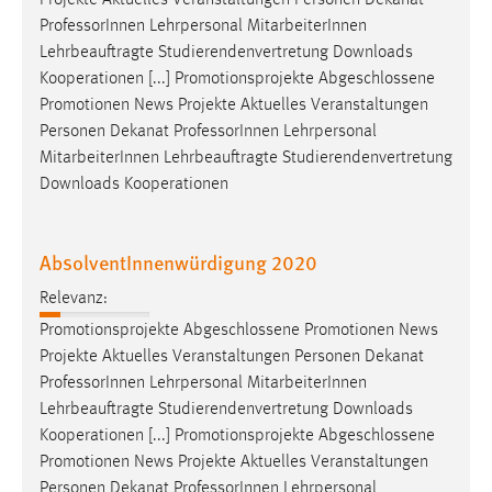
Projekte Aktuelles Veranstaltungen Personen Dekanat
30 Tage
Professor
Innen Lehrpersonal MitarbeiterInnen
Lehrbeauftragte Studierendenvertretung Downloads
Chat
Kooperationen [...] Promotionsprojekte Abgeschlossene
Promotionen News Projekte Aktuelles Veranstaltungen
Name:
Personen Dekanat
Professor
Innen Lehrpersonal
MibewSessionID, MIBEW_UserID, mibew_locale, mibew-
MitarbeiterInnen Lehrbeauftragte Studierendenvertretung
chat-frame-style-5e9dbeb1811c0446
Downloads Kooperationen
Zweck:
Wird benötigt um die Chatfunktion nutzen zu können.
AbsolventInnenwürdigung 2020
Cookie Laufzeit:
MibewSessionID, mibew-chat-frame-style-
Relevanz:
5e9dbeb1811c0446 = Sitzungslaufzeit, mibew_locale = 3
Promotionsprojekte Abgeschlossene Promotionen News
Jahre, MIBEW_UserID = 1 Jahr
Projekte Aktuelles Veranstaltungen Personen Dekanat
Professor
Innen Lehrpersonal MitarbeiterInnen
Login
Lehrbeauftragte Studierendenvertretung Downloads
Kooperationen [...] Promotionsprojekte Abgeschlossene
Name:
Promotionen News Projekte Aktuelles Veranstaltungen
fe_user, be_user, be_lastLoginProvider
Personen Dekanat
Professor
Innen Lehrpersonal