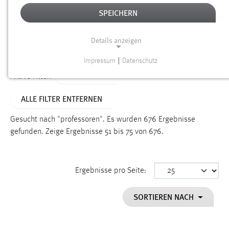
SPEICHERN
Alter
Details anzeigen
SUCHEN
Impressum
|
Datenschutz
NOTWENDIGE COOKIES
TYP: SEITEN
Aktive Filter:
Notwendige Cookies ermöglichen grundlegende
ALLE FILTER ENTFERNEN
Funktionen und sind für die einwandfreie Funktion der
Website erforderlich.
Gesucht nach "professoren".
Es wurden 676 Ergebnisse
gefunden.
Zeige Ergebnisse 51 bis 75 von 676.
Einverständnis
Name:
cookie_consent
Ergebnisse pro Seite:
Zweck:
SORTIEREN NACH
Dieser Cookie speichert die ausgewählten Einverständnis-
Optionen des Benutzers
Cookie Laufzeit: