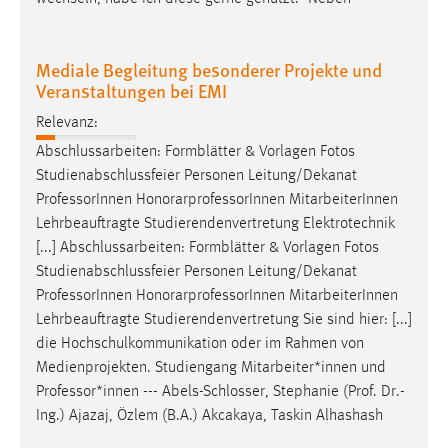
EXTERNE MEDIEN
Um Inhalte von Videoplattformen und Social Media
Plattformen anzeigen zu können, werden von diesen
Mediale Begleitung besonderer Projekte und
Veranstaltungen bei EMI
externen Medien Cookies gesetzt.
Relevanz:
YouTube
Abschlussarbeiten: Formblätter & Vorlagen Fotos
Studienabschlussfeier Personen Leitung/Dekanat
Vimeo
Professor
Innen HonorarprofessorInnen MitarbeiterInnen
Lehrbeauftragte Studierendenvertretung Elektrotechnik
[...] Abschlussarbeiten: Formblätter & Vorlagen Fotos
Studienabschlussfeier Personen Leitung/Dekanat
Professor
Innen HonorarprofessorInnen MitarbeiterInnen
Lehrbeauftragte Studierendenvertretung Sie sind hier: [...]
die Hochschulkommunikation oder im Rahmen von
Medienprojekten. Studiengang Mitarbeiter*innen und
Professor
*innen --- Abels-Schlosser, Stephanie (Prof. Dr.-
Ing.) Ajazaj, Özlem (B.A.) Akcakaya, Taskin Alhashash