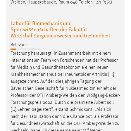
Weiden, Hauptgebäude, Raum 046 Telefon +49 (961)
Conversion-Tracking
Cookie Laufzeit:
Labor für Biomechanik und
3 Monate
Sportwissenschaften der Fakultät
Wirtschaftsingenieurwesen und Gesundheit
Facebook Pixel
Relevanz:
Name:
Forschung herausragt. In Zusammenarbeit mit einem
_fbp
internationalen Team von Forschenden hat der
Professor
für Medizin und Gesundheitsökonomie einen neuen
Anbieter:
Krankheitsmechanismus bei rheumatoider Arthritis [...]
Facebook
ausgezeichnet. Auf der diesjährigen Tagung der
Zweck:
Bayerischen Gesellschaft für Nuklearmedizin erhielt der
Conversion-Tracking
Professor
der OTH Amberg-Weiden den Wolfgang-Becker-
Forschungspreis 2022. Durch die prämierte Arbeit soll
Cookie Laufzeit:
[...] Lehren begeistert“, erzählt Schmidkonz. „Als sich
3 Monate
nach der Habilitation dann die Chance bot, als
Professor
für Gesundheitswirtschaft an die OTH Amberg-Weiden zu
wechseln, habe ich diese gerne genutzt.“ Neben