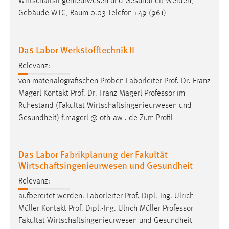
Wirtschaftsingenieurwesen und Gesundheit Weiden,
Gebäude WTC, Raum 0.03 Telefon +49 (961)
Cookie Laufzeit:
Max. 13 Monate
Das Labor Werkstofftechnik II
Relevanz:
MARKETING
von materialografischen Proben Laborleiter Prof. Dr. Franz
Marketing Cookies werden von Drittanbietern
Magerl Kontakt Prof. Dr. Franz Magerl
Professor
im
verwendet, um personalisierte Werbung anzuzeigen.
Ruhestand (Fakultät Wirtschaftsingenieurwesen und
Sie tun dies, indem sie Besucher über Websites
Gesundheit) f.magerl @ oth-aw . de Zum Profil
hinweg verfolgen.
Google Ads
Das Labor Fabrikplanung der Fakultät
Wirtschaftsingenieurwesen und Gesundheit
Name:
_gcl_au
Relevanz:
aufbereitet werden. Laborleiter Prof. Dipl.-Ing. Ulrich
Anbieter:
Müller Kontakt Prof. Dipl.-Ing. Ulrich Müller
Professor
Google Ireland Limited
Fakultät Wirtschaftsingenieurwesen und Gesundheit
Zweck: