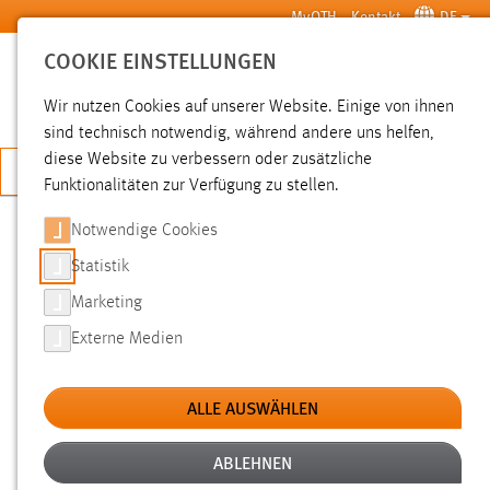
Zum Hauptinhalt springen
MyOTH
Kontakt
DE
COOKIE EINSTELLUNGEN
SUCHE
Wir nutzen Cookies auf unserer Website. Einige von ihnen
sind technisch notwendig, während andere uns helfen,
diese Website zu verbessern oder zusätzliche
JETZT BEWERBEN
Funktionalitäten zur Verfügung zu stellen.
Notwendige Cookies
SUCHE
Statistik
Marketing
FILTER
Externe Medien
Typ
ALLE AUSWÄHLEN
Erstellungsdatum
ABLEHNEN