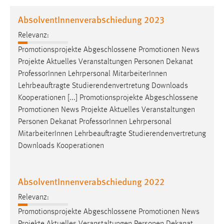
1 Jahr
AbsolventInnenverabschiedung 2023
Relevanz:
Performance
Promotionsprojekte Abgeschlossene Promotionen News
Name:
Projekte Aktuelles Veranstaltungen Personen Dekanat
staticfilecache
Professor
Innen Lehrpersonal MitarbeiterInnen
Lehrbeauftragte Studierendenvertretung Downloads
Zweck:
Kooperationen [...] Promotionsprojekte Abgeschlossene
Für performante Seitenauslieferung wird in diesem Cookie
gespeichert, ob man eingeloggt ist.
Promotionen News Projekte Aktuelles Veranstaltungen
Personen Dekanat
Professor
Innen Lehrpersonal
MitarbeiterInnen Lehrbeauftragte Studierendenvertretung
Sprachpräferenz
Downloads Kooperationen
Name:
site-language-preference
AbsolventInnenverabschiedung 2022
Zweck:
Relevanz:
Das Cookie speichert die gewählte Sprache der Website.
Promotionsprojekte Abgeschlossene Promotionen News
Cookie Laufzeit: