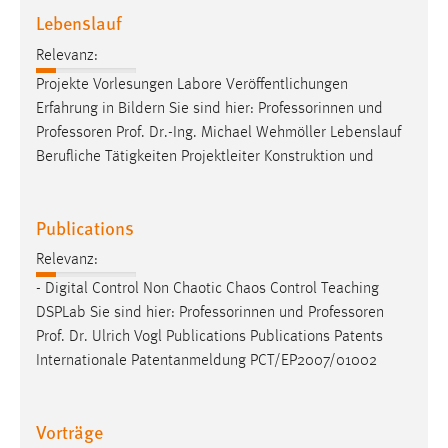
30 Tage
Lebenslauf
Relevanz:
Chat
Projekte Vorlesungen Labore Veröffentlichungen
Name:
Erfahrung in Bildern Sie sind hier: Professorinnen und
MibewSessionID, MIBEW_UserID, mibew_locale, mibew-
Professoren
Prof. Dr.-Ing. Michael Wehmöller Lebenslauf
chat-frame-style-5e9dbeb1811c0446
Berufliche Tätigkeiten Projektleiter Konstruktion und
Zweck:
Wird benötigt um die Chatfunktion nutzen zu können.
Publications
Cookie Laufzeit:
Relevanz:
MibewSessionID, mibew-chat-frame-style-
5e9dbeb1811c0446 = Sitzungslaufzeit, mibew_locale = 3
- Digital Control Non Chaotic Chaos Control Teaching
Jahre, MIBEW_UserID = 1 Jahr
DSPLab Sie sind hier: Professorinnen und
Professoren
Prof. Dr. Ulrich Vogl Publications Publications Patents
Internationale Patentanmeldung PCT/EP2007/01002
Login
Name:
Vorträge
fe_user, be_user, be_lastLoginProvider