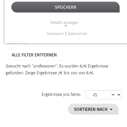
SPEICHERN
Alter
Details anzeigen
SUCHEN
Impressum
|
Datenschutz
NOTWENDIGE COOKIES
TYP: SEITEN
Aktive Filter:
Notwendige Cookies ermöglichen grundlegende
ALLE FILTER ENTFERNEN
Funktionen und sind für die einwandfreie Funktion der
Website erforderlich.
Gesucht nach "professoren".
Es wurden 676 Ergebnisse
gefunden.
Zeige Ergebnisse 76 bis 100 von 676.
Einverständnis
Name:
cookie_consent
Ergebnisse pro Seite:
Zweck:
SORTIEREN NACH
Dieser Cookie speichert die ausgewählten Einverständnis-
Optionen des Benutzers
Cookie Laufzeit: