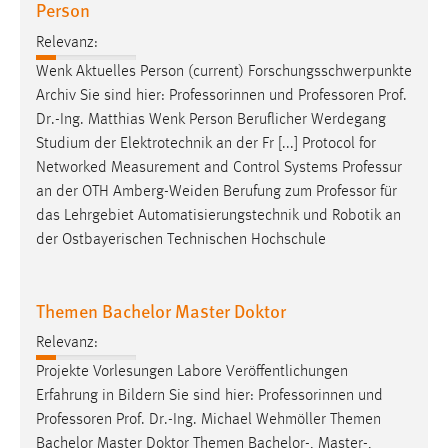
Person
EXTERNE MEDIEN
Um Inhalte von Videoplattformen und Social Media
Relevanz:
Plattformen anzeigen zu können, werden von diesen
Wenk Aktuelles Person (current) Forschungsschwerpunkte
externen Medien Cookies gesetzt.
Archiv Sie sind hier: Professorinnen und
Professoren
Prof.
Dr.-Ing. Matthias Wenk Person Beruflicher Werdegang
YouTube
Studium der Elektrotechnik an der Fr [...] Protocol for
Networked Measurement and Control Systems Professur
an der OTH Amberg-Weiden Berufung zum
Professor
für
Vimeo
das Lehrgebiet Automatisierungstechnik und Robotik an
der Ostbayerischen Technischen Hochschule
Themen Bachelor Master Doktor
Relevanz:
Projekte Vorlesungen Labore Veröffentlichungen
Erfahrung in Bildern Sie sind hier: Professorinnen und
Professoren
Prof. Dr.-Ing. Michael Wehmöller Themen
Bachelor Master Doktor Themen Bachelor-, Master-,