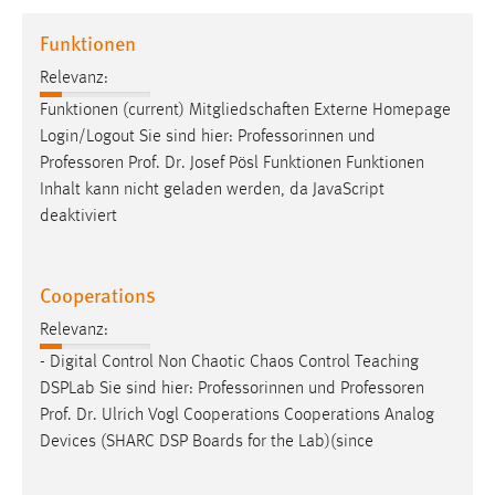
1 Jahr
Funktionen
Relevanz:
Performance
Funktionen (current) Mitgliedschaften Externe Homepage
Name:
Login/Logout Sie sind hier: Professorinnen und
staticfilecache
Professoren
Prof. Dr. Josef Pösl Funktionen Funktionen
Inhalt kann nicht geladen werden, da JavaScript
Zweck:
deaktiviert
Für performante Seitenauslieferung wird in diesem Cookie
gespeichert, ob man eingeloggt ist.
Cooperations
Sprachpräferenz
Relevanz:
Name:
- Digital Control Non Chaotic Chaos Control Teaching
site-language-preference
DSPLab Sie sind hier: Professorinnen und
Professoren
Zweck:
Prof. Dr. Ulrich Vogl Cooperations Cooperations Analog
Das Cookie speichert die gewählte Sprache der Website.
Devices (SHARC DSP Boards for the Lab)(since
Cookie Laufzeit: