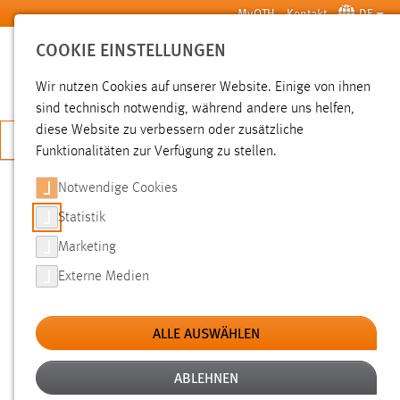
Zum Hauptinhalt springen
MyOTH
Kontakt
DE
COOKIE EINSTELLUNGEN
SUCHE
Wir nutzen Cookies auf unserer Website. Einige von ihnen
sind technisch notwendig, während andere uns helfen,
diese Website zu verbessern oder zusätzliche
JETZT BEWERBEN
Funktionalitäten zur Verfügung zu stellen.
Notwendige Cookies
SUCHE
Statistik
Marketing
FILTER
Externe Medien
Typ
ALLE AUSWÄHLEN
Erstellungsdatum
ABLEHNEN