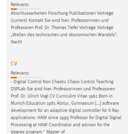
Zweck:
Relevanz:
Dieser Cookie ist notwendig um sich an der Website
Abschlussarbeiten Forschung Publikationen Vorträge
einloggen zu können.
(current) Kontakt Sie sind hier: Professorinnen und
Professoren
Prof. Dr. Thomas Tiefel Vorträge Vorträge
Cookie Laufzeit:
„Wellen des technischen und ökonomischen Wandels”,
24 Stunden
Nacht
STATISTIK
CV
Statistik Cookies erfassen Informationen anonym.
Relevanz:
Diese Informationen helfen uns zu verstehen, wie
- Digital Control Non Chaotic Chaos Control Teaching
unsere Besucher unsere Website nutzen.
DSPLab Sie sind hier: Professorinnen und
Professoren
Prof. Dr. Ulrich Vogl CV Curriculim Vitae 1961 Born in
Matomo
Munich Education 1981 Abitur, Gymnasium [...] software
Name:
development for an adaptive digital controller for X-Ray
_pk_ref, _pk_cvar, _pk_id, _pk_ses
applications. HAW since 1995
Professor
for Digital Signal
Processing at HAW Coordinator and advisor for the
Zweck:
degree program " Master of
Zugriffsstatistik