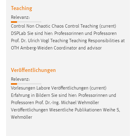
Teaching
Conversion-Tracking
Cookie Laufzeit:
Relevanz:
3 Monate
Control Non Chaotic Chaos Control Teaching (current)
DSPLab Sie sind hier: Professorinnen und
Professoren
Prof. Dr. Ulrich Vogl Teaching Teaching Responsibilities at
Facebook Pixel
OTH Amberg-Weiden Coordinator and advisor
Name:
_fbp
Veröffentlichungen
Anbieter:
Facebook
Relevanz:
Vorlesungen Labore Veröffentlichungen (current)
Zweck:
Erfahrung in Bildern Sie sind hier: Professorinnen und
Conversion-Tracking
Professoren
Prof. Dr.-Ing. Michael Wehmöller
Cookie Laufzeit:
Veröffentlichungen Wesentliche Publikationen Weihe S,
3 Monate
Wehmöller