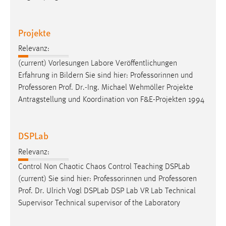
Cookie Laufzeit:
Max. 13 Monate
Projekte
Relevanz:
(current) Vorlesungen Labore Veröffentlichungen
MARKETING
Erfahrung in Bildern Sie sind hier: Professorinnen und
Marketing Cookies werden von Drittanbietern
Professoren
Prof. Dr.-Ing. Michael Wehmöller Projekte
verwendet, um personalisierte Werbung anzuzeigen.
Antragstellung und Koordination von F&E-Projekten 1994
Sie tun dies, indem sie Besucher über Websites
hinweg verfolgen.
DSPLab
Google Ads
Relevanz:
Name:
Control Non Chaotic Chaos Control Teaching DSPLab
_gcl_au
(current) Sie sind hier: Professorinnen und
Professoren
Prof. Dr. Ulrich Vogl DSPLab DSP Lab VR Lab Technical
Anbieter:
Supervisor Technical supervisor of the Laboratory
Google Ireland Limited
Zweck: