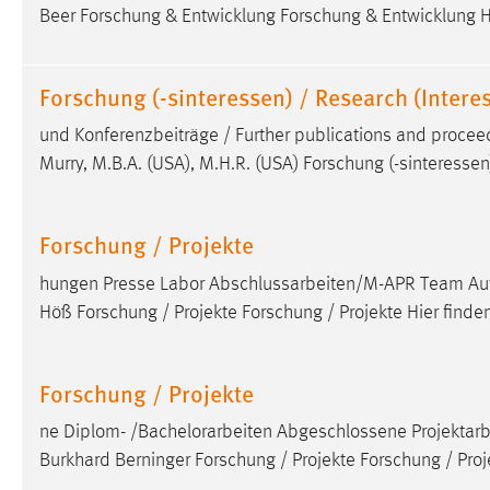
Beer Forschung & Entwicklung Forschung & Entwicklung Hi
Anbieter:
Google Ireland Limited
Zweck:
Conversion-Tracking
Forschung (-sinteressen) / Research (Interes
Cookie Laufzeit:
3 Monate
und Konferenzbeiträge / Further publications and proceed
Murry, M.B.A. (USA), M.H.R. (USA) Forschung (-sinteressen)
Facebook Pixel
Name:
_fbp
Forschung / Projekte
Anbieter:
Facebook
hungen Presse Labor Abschlussarbeiten/M-APR Team Auto
Zweck:
Conversion-Tracking
Höß Forschung / Projekte Forschung / Projekte Hier finde
Cookie Laufzeit:
3 Monate
Forschung / Projekte
EXTERNE MEDIEN
ne Diplom- /Bachelorarbeiten Abgeschlossene Projektarbe
Burkhard Berninger Forschung / Projekte Forschung / Pro
Um Inhalte von Videoplattformen und Social Media
Plattformen anzeigen zu können, werden von diesen