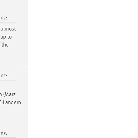
nz:
t almost
 up to
 the
nz:
rn (März
E-Ländern
nz: