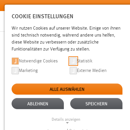
Zum Hauptinhalt springen
COOKIE EINSTELLUNGEN
Wir nutzen Cookies auf unserer Website. Einige von ihnen
sind technisch notwendig, während andere uns helfen,
diese Website zu verbessern oder zusätzliche
SUCHE
Funktionalitäten zur Verfügung zu stellen.
Notwendige Cookies
Statistik
Marketing
Externe Medien
ALLE AUSWÄHLEN
TYP: SEITEN
ALTER: ÜBER EIN JAHR
Aktive Filter:
ABLEHNEN
SPEICHERN
Gesucht nach "professoren".
Es wurden 600 Ergebnisse ge
Details anzeigen