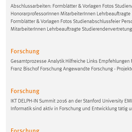
Abschlussarbeiten: Formblätter & Vorlagen Fotos Studie
Cookie Laufzeit:
MibewSessionID, mibew-chat-frame-
style-5e9dbeb1811c0446 =
HonorarprofessorInnen MitarbeiterInnen Lehrbeauftragte S
Sitzungslaufzeit, mibew_locale = 3
Formblätter & Vorlagen Fotos Studienabschlussfeier Per
Jahre, MIBEW_UserID = 1 Jahr
MitarbeiterInnen Lehrbeauftragte Studierendenvertretung 
Login
Forschung
Name:
fe_user, be_user, be_lastLoginProvider
Gesamtprozesse Analytik Hilfreiche Links Empfehlungen Fa
Zweck:
Dieser Cookie ist notwendig um sich an
Franz Bischof Forschung Angewandte Forschung - Projek
der Website einloggen zu können.
Cookie Laufzeit:
24 Stunden
Forschung
IKT DELPH-IN Summit 2016 an der Stanford University EMI
STATISTIK
Informatik sind aktiv in Forschung und Entwicklung tätig 
Statistik Cookies erfassen Informationen anonym.
Diese Informationen helfen uns zu verstehen, wie
Forschung
unsere Besucher unsere Website nutzen.