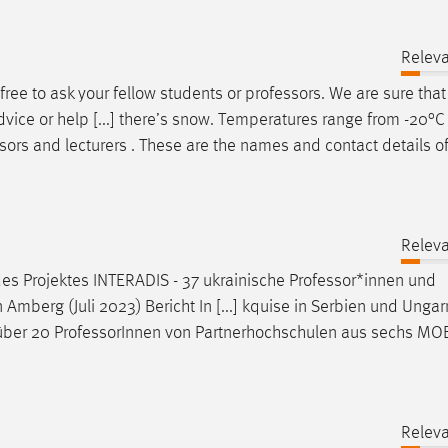
Releva
 free to ask your fellow students or
professors
. We are sure tha
dvice or help [...] there’s snow. Temperatures range from -20°C
sors
and lecturers . These are the names and contact details of
Releva
es Projektes INTERADIS - 37 ukrainische
Professor
*innen und
Amberg (Juli 2023) Bericht In [...] kquise in Serbien und Unga
über 20
Professor
Innen von Partnerhochschulen aus sechs MO
Releva