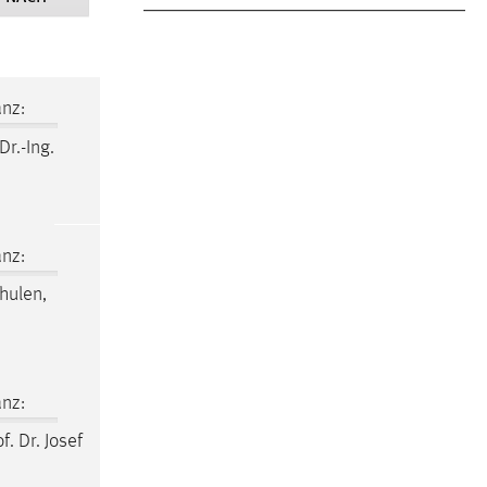
nz:
Dr.-Ing.
nz:
hulen,
nz:
f. Dr. Josef