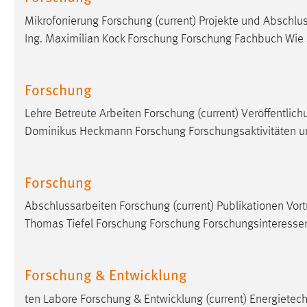
Mikrofonierung Forschung (current) Projekte und Abschlus
Matomo
Ing. Maximilian Kock Forschung Forschung Fachbuch Wie 
Name:
_pk_ref, _pk_cvar, _pk_id, _pk_ses
Zweck:
Zugriffsstatistik
Forschung
Cookie Laufzeit:
Max. 13 Monate
Lehre Betreute Arbeiten Forschung (current) Veröffentlic
Dominikus Heckmann Forschung Forschungsaktivitäten un
MARKETING
Forschung
Marketing Cookies werden von Drittanbietern
verwendet, um personalisierte Werbung anzuzeigen.
Abschlussarbeiten Forschung (current) Publikationen Vort
Sie tun dies, indem sie Besucher über Websites
Thomas Tiefel Forschung Forschung Forschungsinteressen
hinweg verfolgen.
Google Ads
Forschung & Entwicklung
Name:
_gcl_au
ten Labore Forschung & Entwicklung (current) Energietech