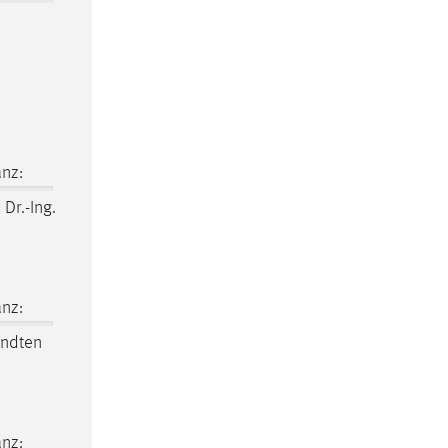
nz:
 Dr.-Ing.
nz:
ndten
nz: