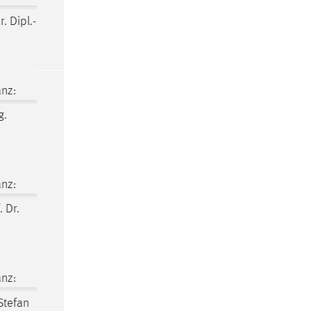
r. Dipl.-
nz:
g.
nz:
. Dr.
nz:
 Stefan