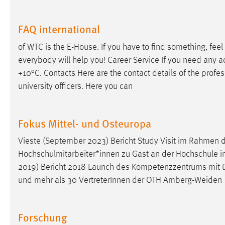
in diesem Cookie gespeichert, ob man
eingeloggt ist.
FAQ international
of WTC is the E-House. If you have to find something, feel
Sprachpräferenz
everybody will help you! Career Service If you need any a
Name:
site-language-preference
+10°C. Contacts Here are the contact details of the
profes
university officers. Here you can
Zweck:
Das Cookie speichert die gewählte
Sprache der Website.
Cookie Laufzeit:
30 Tage
Fokus Mittel- und Osteuropa
Vieste (September 2023) Bericht Study Visit im Rahmen d
Chat
Hochschulmitarbeiter*innen zu Gast an der Hochschule in 
Name:
2019) Bericht 2018 Launch des Kompetenzzentrums mit 
MibewSessionID, MIBEW_UserID,
mibew_locale, mibew-chat-frame-style-
und mehr als 30 VertreterInnen der OTH Amberg-Weiden
5e9dbeb1811c0446
Zweck:
Wird benötigt um die Chatfunktion
Forschung
nutzen zu können.