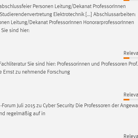
nabschlussfeier Personen Leitung/Dekanat
Professor
Innen
tudierendenvertretung Elektrotechnik [...] Abschlussarbeiten:
sonen Leitung/Dekanat
Professor
Innen HonorarprofessorInnen
Sie sind hier:
Releva
chliteratur Sie sind hier: Professorinnen und
Professoren
Prof.
te Ernst zu nehmende Forschung
Releva
-Forum Juli 2015 zu Cyber Security Die
Professoren
der Angewa
und regelmäßig auf in
Releva