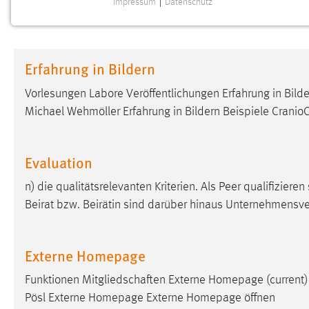
Impressum
|
Datenschutz
NOTWENDIGE COOKIES
Notwendige Cookies ermöglichen grundlegende
Funktionen und sind für die einwandfreie Funktion der
Erfahrung in Bildern
Website erforderlich.
Vorlesungen Labore Veröffentlichungen Erfahrung in Bilder
Einverständnis
Michael Wehmöller Erfahrung in Bildern Beispiele Cranio
Name:
cookie_consent
Zweck:
Dieser Cookie speichert die
Evaluation
ausgewählten Einverständnis-Optionen
des Benutzers
n) die qualitätsrelevanten Kriterien. Als Peer qualifizier
Beirat bzw. Beirätin sind darüber hinaus Unternehmensver
Cookie Laufzeit:
1 Jahr
Performance
Externe Homepage
Name:
Funktionen Mitgliedschaften Externe Homepage (current) 
staticfilecache
Pösl Externe Homepage Externe Homepage öffnen
Zweck:
Für performante Seitenauslieferung wird