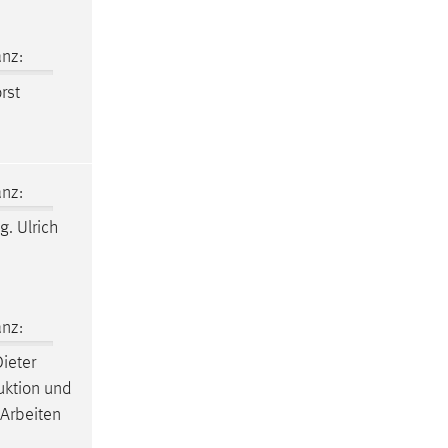
nz:
rst
nz:
g. Ulrich
nz:
Dieter
uktion und
 Arbeiten