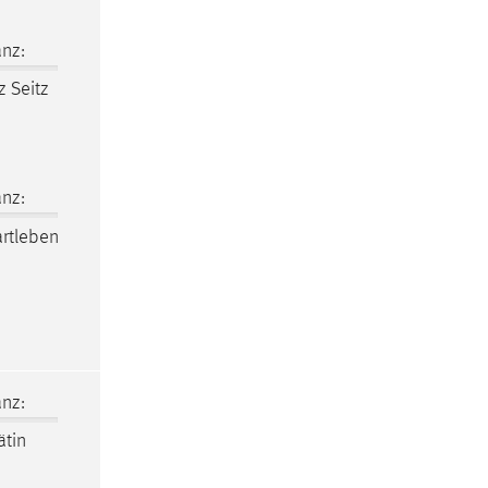
nz:
z Seitz
nz:
artleben
nz:
ätin