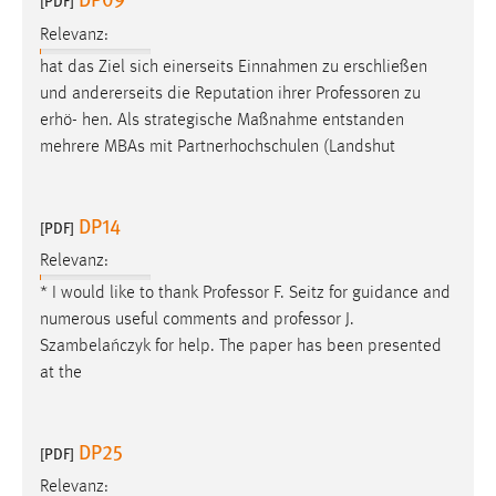
[PDF]
30 Tage
Relevanz:
hat das Ziel sich einerseits Einnahmen zu erschließen
Chat
und andererseits die Reputation ihrer
Professoren
zu
Name:
erhö- hen. Als strategische Maßnahme entstanden
MibewSessionID, MIBEW_UserID, mibew_locale, mibew-
mehrere MBAs mit Partnerhochschulen (Landshut
chat-frame-style-5e9dbeb1811c0446
Zweck:
DP14
[PDF]
Wird benötigt um die Chatfunktion nutzen zu können.
Relevanz:
Cookie Laufzeit:
* I would like to thank
Professor
F. Seitz for guidance and
MibewSessionID, mibew-chat-frame-style-
5e9dbeb1811c0446 = Sitzungslaufzeit, mibew_locale = 3
numerous useful comments and
professor
J.
Jahre, MIBEW_UserID = 1 Jahr
Szambelańczyk for help. The paper has been presented
at the
Login
DP25
Name:
[PDF]
fe_user, be_user, be_lastLoginProvider
Relevanz: