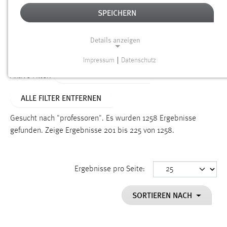
SPEICHERN
Alter
Details anzeigen
SUCHEN
Impressum
|
Datenschutz
NOTWENDIGE COOKIES
ALTER: ÜBER EIN JAHR
Aktive Filter:
Notwendige Cookies ermöglichen grundlegende
ALLE FILTER ENTFERNEN
Funktionen und sind für die einwandfreie Funktion der
Website erforderlich.
Gesucht nach "professoren".
Es wurden 1258 Ergebnisse
gefunden.
Zeige Ergebnisse 201 bis 225 von 1258.
Einverständnis
Name:
cookie_consent
Ergebnisse pro Seite:
Zweck:
SORTIEREN NACH
Dieser Cookie speichert die ausgewählten Einverständnis-
Optionen des Benutzers
Cookie Laufzeit: