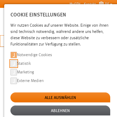
Zum Hauptinhalt springen
MyOTH
Kontakt
DE
COOKIE EINSTELLUNGEN
SUCHE
Wir nutzen Cookies auf unserer Website. Einige von ihnen
sind technisch notwendig, während andere uns helfen,
diese Website zu verbessern oder zusätzliche
JETZT BEWERBEN
Funktionalitäten zur Verfügung zu stellen.
Notwendige Cookies
SUCHE
Statistik
Marketing
FILTER
Externe Medien
Typ
ALLE AUSWÄHLEN
Erstellungsdatum
ABLEHNEN