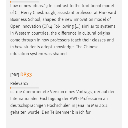
Zweck:
flow of new ideas.”3 In contrast to the traditional model
Dieser Cookie ist notwendig um sich an der Website
of CI, Henry Chesbrough, assistant
professor
at Har- vard
einloggen zu können.
Business School, shaped the new innovation model of
Open Innovation (OI).4 Fol- lowing [...] similar to systems
Cookie Laufzeit:
in Western countries, the difference in cultural origins
24 Stunden
come through in how
professors
teach their classes and
in how students adopt knowledge. The Chinese
education system was shaped
STATISTIK
Statistik Cookies erfassen Informationen anonym.
Diese Informationen helfen uns zu verstehen, wie
DP33
[PDF]
unsere Besucher unsere Website nutzen.
Relevanz:
ist die überarbeitete Version eines Vortrags, der auf der
Matomo
Internationalen Fachtagung der VWL-
Professoren
an
Name:
deutschsprachigen Hochschulen in Jena im Mai 2011
_pk_ref, _pk_cvar, _pk_id, _pk_ses
gehalten wurde. Den Teilnehmer bin ich für
Zweck:
Zugriffsstatistik