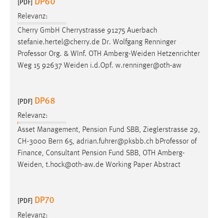
DP60
[PDF]
Conversion-Tracking
Relevanz:
Cookie Laufzeit:
Cherry GmbH Cherrystrasse 91275 Auerbach
3 Monate
stefanie.hertel@cherry.de Dr. Wolfgang Renninger
Professor
Org. & WInf. OTH Amberg-Weiden Hetzenrichter
Weg 15 92637 Weiden i.d.Opf. w.renninger@oth-aw
Facebook Pixel
Name:
_fbp
DP68
[PDF]
Anbieter:
Relevanz:
Facebook
Asset Management, Pension Fund SBB, Zieglerstrasse 29,
CH-3000 Bern 65, adrian.fuhrer@pksbb.ch b
Professor
of
Zweck:
Finance, Consultant Pension Fund SBB, OTH Amberg-
Conversion-Tracking
Weiden, t.hock@oth-aw.de Working Paper Abstract
Cookie Laufzeit:
3 Monate
DP70
[PDF]
Relevanz: