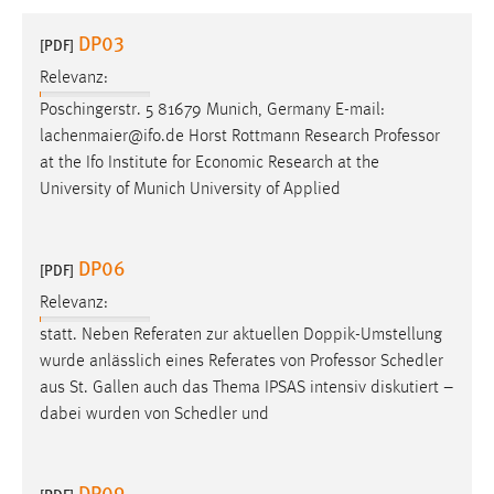
1 Jahr
DP03
[PDF]
Relevanz:
Performance
Poschingerstr. 5 81679 Munich, Germany E-mail:
Name:
lachenmaier@ifo.de Horst Rottmann Research
Professor
staticfilecache
at the Ifo Institute for Economic Research at the
University of Munich University of Applied
Zweck:
Für performante Seitenauslieferung wird in diesem Cookie
gespeichert, ob man eingeloggt ist.
DP06
[PDF]
Sprachpräferenz
Relevanz:
statt. Neben Referaten zur aktuellen Doppik-Umstellung
Name:
wurde anlässlich eines Referates von
Professor
Schedler
site-language-preference
aus St. Gallen auch das Thema IPSAS intensiv diskutiert –
Zweck:
dabei wurden von Schedler und
Das Cookie speichert die gewählte Sprache der Website.
Cookie Laufzeit:
DP09