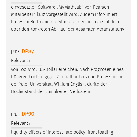
EXTERNE MEDIEN
eingesetzten Software „MyMathLab“ von Pearson-
Um Inhalte von Videoplattformen und Social Media
Mitarbeitern kurz vorgestellt wird. Zudem infor- miert
Plattformen anzeigen zu können, werden von diesen
Professor
Rottmann die Studierenden auch ausführlich
externen Medien Cookies gesetzt.
über den konkreten Ab- lauf der gesamten Veranstaltung
YouTube
DP87
[PDF]
Vimeo
Relevanz:
von 100 Mrd. US-Dollar erreichen. Nach Prognosen eines
früheren hochrangigen Zentralbankers und
Professors
an
der Yale- Universität, William English, dürfte der
Höchststand der kumulierten Verluste im
DP90
[PDF]
Relevanz:
liquidity effects of interest rate policy, front loading