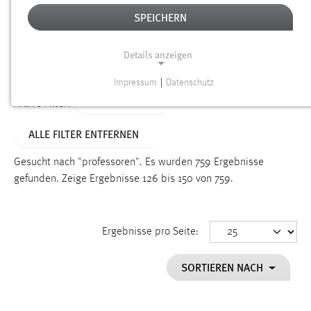
SPEICHERN
Alter
Details anzeigen
SUCHEN
Impressum
|
Datenschutz
NOTWENDIGE COOKIES
TYP: DATEIEN
Aktive Filter:
Notwendige Cookies ermöglichen grundlegende
ALLE FILTER ENTFERNEN
Funktionen und sind für die einwandfreie Funktion der
Website erforderlich.
Gesucht nach "professoren".
Es wurden 759 Ergebnisse
gefunden.
Zeige Ergebnisse 126 bis 150 von 759.
Einverständnis
Name:
cookie_consent
Ergebnisse pro Seite:
Zweck:
SORTIEREN NACH
Dieser Cookie speichert die ausgewählten Einverständnis-
Optionen des Benutzers
Cookie Laufzeit: