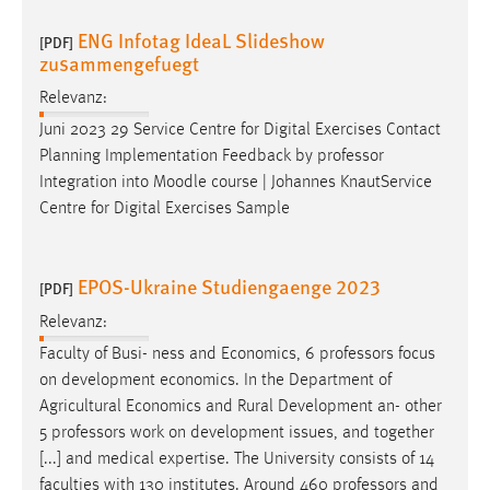
EXTERNE MEDIEN
ENG Infotag IdeaL Slideshow
[PDF]
Um Inhalte von Videoplattformen und Social Media
zusammengefuegt
Plattformen anzeigen zu können, werden von diesen
externen Medien Cookies gesetzt.
Relevanz:
Juni 2023 29 Service Centre for Digital Exercises Contact
YouTube
Planning Implementation Feedback by
professor
Integration into Moodle course | Johannes KnautService
Centre for Digital Exercises Sample
Vimeo
EPOS-Ukraine Studiengaenge 2023
[PDF]
Relevanz:
Faculty of Busi- ness and Economics, 6
professors
focus
on development economics. In the Department of
Agricultural Economics and Rural Development an- other
5
professors
work on development issues, and together
[...] and medical expertise. The University consists of 14
faculties with 130 institutes. Around 460
professors
and