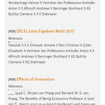
Windschiegl Helmut X Vertreter der
Professoren
Anthofer
Anton X X Aßmuth Andreas X Berninger Burkhard X KG
Bulitta Clemens X X X Dietmaier
EXCEL-Liste Ergebnis Wahl 2017
[PDF]
Relevanz:
Fakultät X X X Orlowski Simone X Reil Christian X Zizler
Elisabeth X Vertreter der
Professoren
Anthofer Anton X X
Aßmuth Andreas X Berninger Burkhard X KG Bulitta
Clemens X KG Dietmaier
Effects of Innovation
[PDF]
Relevanz:
___ 1948 C. Mirjam van Praag and Bernard M. S. van
Praag, The Benefits of Being Economics
Professor
A (and
not Z), March 2007 1949 Astrid Hopfensitz and Frans van