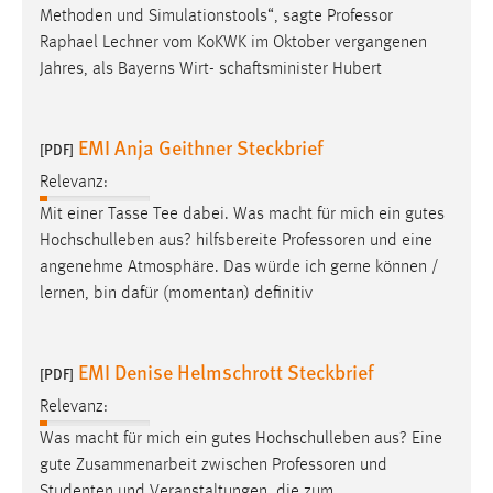
Methoden und Simulationstools“, sagte
Professor
Zweck:
Raphael Lechner vom KoKWK im Oktober vergangenen
Dieser Cookie ist notwendig um sich an der Website
einloggen zu können.
Jahres, als Bayerns Wirt- schaftsminister Hubert
Cookie Laufzeit:
24 Stunden
EMI Anja Geithner Steckbrief
[PDF]
Relevanz:
Mit einer Tasse Tee dabei. Was macht für mich ein gutes
STATISTIK
Hochschulleben aus? hilfsbereite
Professoren
und eine
Statistik Cookies erfassen Informationen anonym.
angenehme Atmosphäre. Das würde ich gerne können /
Diese Informationen helfen uns zu verstehen, wie
lernen, bin dafür (momentan) definitiv
unsere Besucher unsere Website nutzen.
Matomo
EMI Denise Helmschrott Steckbrief
[PDF]
Name:
Relevanz:
_pk_ref, _pk_cvar, _pk_id, _pk_ses
Was macht für mich ein gutes Hochschulleben aus? Eine
gute Zusammenarbeit zwischen
Professoren
und
Zweck:
Zugriffsstatistik
Studenten und Veranstaltungen, die zum