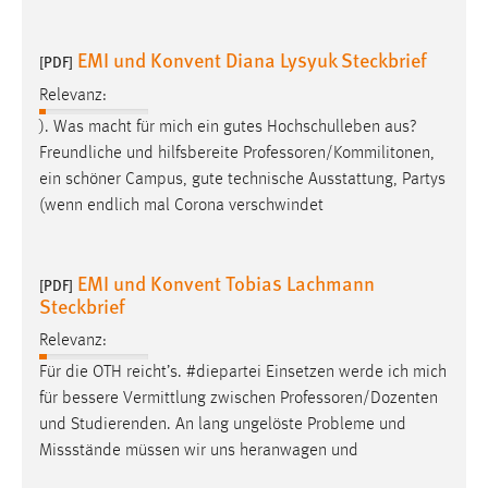
Conversion-Tracking
EMI und Konvent Diana Lysyuk Steckbrief
[PDF]
Cookie Laufzeit:
3 Monate
Relevanz:
). Was macht für mich ein gutes Hochschulleben aus?
Facebook Pixel
Freundliche und hilfsbereite
Professoren/Kommilitonen
,
ein schöner Campus, gute technische Ausstattung, Partys
Name:
(wenn endlich mal Corona verschwindet
_fbp
Anbieter:
EMI und Konvent Tobias Lachmann
Facebook
[PDF]
Steckbrief
Zweck:
Relevanz:
Conversion-Tracking
Für die OTH reicht’s. #diepartei Einsetzen werde ich mich
Cookie Laufzeit:
für bessere Vermittlung zwischen
Professoren/Dozenten
3 Monate
und Studierenden. An lang ungelöste Probleme und
Missstände müssen wir uns heranwagen und