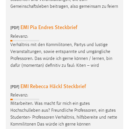
Gemeinschaftsleben beitragen, also gemeinsam zu feiern
Cookie Laufzeit:
Max. 13 Monate
EMI Pia Endres Steckbrief
[PDF]
Relevanz:
MARKETING
Verhältnis mit den Kommilitonen, Partys und lustige
Marketing Cookies werden von Drittanbietern
Veranstaltungen, sowie entspannte und umgängliche
verwendet, um personalisierte Werbung anzuzeigen.
Professoren
. Das würde ich gerne können / lernen, bin
Sie tun dies, indem sie Besucher über Websites
dafür (momentan) definitiv zu faul: Kiten – wird
hinweg verfolgen.
Google Ads
EMI Rebecca Häckl Steckbrief
[PDF]
Name:
Relevanz:
_gcl_au
Mitarbeiten. Was macht für mich ein gutes
Hochschulleben aus? Freundliche
Professoren
, ein gutes
Anbieter:
Studenten-
Professoren
Verhältnis, hilfsbereite und nette
Google Ireland Limited
Kommilitonen Das würde ich gerne können
Zweck: