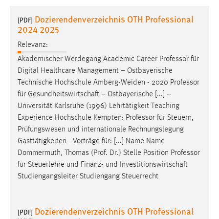
1 Jahr
Dozierendenverzeichnis OTH Professional
[PDF]
2024 2025
Performance
Relevanz:
Name:
Akademischer Werdegang Academic Career
Professor
für
staticfilecache
Digital Healthcare Management – Ostbayerische
Technische Hochschule Amberg-Weiden - 2020
Professor
Zweck:
für Gesundheitswirtschaft – Ostbayerische [...] –
Für performante Seitenauslieferung wird in diesem Cookie
Universität Karlsruhe (1996) Lehrtätigkeit Teaching
gespeichert, ob man eingeloggt ist.
Experience Hochschule Kempten:
Professor
für Steuern,
Prüfungswesen und internationale Rechnungslegung
Sprachpräferenz
Gasttätigkeiten - Vorträge für: [...] Name Name
Dommermuth, Thomas (Prof. Dr.) Stelle Position
Professor
Name:
für Steuerlehre und Finanz- und Investitionswirtschaft
site-language-preference
Studiengangsleiter Studiengang Steuerrecht
Zweck:
Das Cookie speichert die gewählte Sprache der Website.
Dozierendenverzeichnis OTH Professional
[PDF]
Cookie Laufzeit: