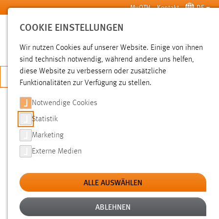
Zum Hauptinhalt springen
MyOTH
Kontakt
DE
COOKIE EINSTELLUNGEN
SUCHE
Wir nutzen Cookies auf unserer Website. Einige von ihnen
sind technisch notwendig, während andere uns helfen,
diese Website zu verbessern oder zusätzliche
JETZT BEWERBEN
Funktionalitäten zur Verfügung zu stellen.
Notwendige Cookies
SUCHE
Statistik
Marketing
FILTER
Externe Medien
Typ
ALLE AUSWÄHLEN
Erstellungsdatum
ABLEHNEN