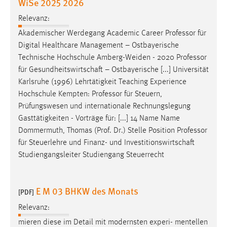
WiSe 2025 2026
30 Tage
Relevanz:
Chat
Akademischer Werdegang Academic Career
Professor
für
Digital Healthcare Management – Ostbayerische
Name:
Technische Hochschule Amberg-Weiden - 2020
Professor
MibewSessionID, MIBEW_UserID, mibew_locale, mibew-
für Gesundheitswirtschaft – Ostbayerische [...] Universität
chat-frame-style-5e9dbeb1811c0446
Karlsruhe (1996) Lehrtätigkeit Teaching Experience
Zweck:
Hochschule Kempten:
Professor
für Steuern,
Wird benötigt um die Chatfunktion nutzen zu können.
Prüfungswesen und internationale Rechnungslegung
Gasttätigkeiten - Vorträge für: [...] 14 Name Name
Cookie Laufzeit:
Dommermuth, Thomas (Prof. Dr.) Stelle Position
Professor
MibewSessionID, mibew-chat-frame-style-
für Steuerlehre und Finanz- und Investitionswirtschaft
5e9dbeb1811c0446 = Sitzungslaufzeit, mibew_locale = 3
Studiengangsleiter Studiengang Steuerrecht
Jahre, MIBEW_UserID = 1 Jahr
Login
E M 03 BHKW des Monats
[PDF]
Name:
Relevanz:
fe_user, be_user, be_lastLoginProvider
mieren diese im Detail mit modernsten experi- mentellen