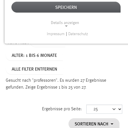
SPEICHERN
Alter
Details anzeigen
SUCHEN
Impressum
|
Datenschutz
NOTWENDIGE COOKIES
TYP: SEITEN
Aktive Filter:
Notwendige Cookies ermöglichen grundlegende
ALTER: 1 BIS 6 MONATE
Funktionen und sind für die einwandfreie Funktion der
Website erforderlich.
ALLE FILTER ENTFERNEN
Einverständnis
Gesucht nach "professoren".
Es wurden 27 Ergebnisse
Name:
gefunden.
Zeige Ergebnisse 1 bis 25 von 27.
cookie_consent
Zweck:
Ergebnisse pro Seite:
Dieser Cookie speichert die ausgewählten Einverständnis-
Optionen des Benutzers
SORTIEREN NACH
Cookie Laufzeit: