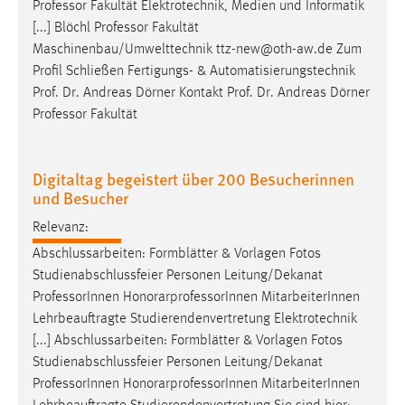
EXTERNE MEDIEN
Professor
Fakultät Elektrotechnik, Medien und Informatik
[...] Blöchl
Professor
Fakultät
Um Inhalte von Videoplattformen und Social Media
Maschinenbau/Umwelttechnik ttz-new@oth-aw.de Zum
Plattformen anzeigen zu können, werden von diesen
Profil Schließen Fertigungs- & Automatisierungstechnik
externen Medien Cookies gesetzt.
Prof. Dr. Andreas Dörner Kontakt Prof. Dr. Andreas Dörner
Professor
Fakultät
YouTube
Digitaltag begeistert über 200 Besucherinnen
Vimeo
und Besucher
Relevanz:
Abschlussarbeiten: Formblätter & Vorlagen Fotos
Studienabschlussfeier Personen Leitung/Dekanat
Professor
Innen HonorarprofessorInnen MitarbeiterInnen
Lehrbeauftragte Studierendenvertretung Elektrotechnik
[...] Abschlussarbeiten: Formblätter & Vorlagen Fotos
Studienabschlussfeier Personen Leitung/Dekanat
Professor
Innen HonorarprofessorInnen MitarbeiterInnen