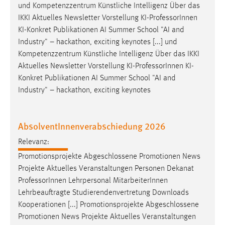
und Kompetenzzentrum Künstliche Intelligenz Über das
Zweck:
IKKI Aktuelles Newsletter Vorstellung KI-
Professor
Innen
Dieser Cookie ist notwendig um sich an der Website
KI-Konkret Publikationen AI Summer School "AI and
einloggen zu können.
Industry" – hackathon, exciting keynotes [...] und
Cookie Laufzeit:
Kompetenzzentrum Künstliche Intelligenz Über das IKKI
24 Stunden
Aktuelles Newsletter Vorstellung KI-
Professor
Innen KI-
Konkret Publikationen AI Summer School "AI and
Industry" – hackathon, exciting keynotes
STATISTIK
Statistik Cookies erfassen Informationen anonym.
AbsolventInnenverabschiedung 2026
Diese Informationen helfen uns zu verstehen, wie
unsere Besucher unsere Website nutzen.
Relevanz:
Promotionsprojekte Abgeschlossene Promotionen News
Matomo
Projekte Aktuelles Veranstaltungen Personen Dekanat
Professor
Innen Lehrpersonal MitarbeiterInnen
Name:
Lehrbeauftragte Studierendenvertretung Downloads
_pk_ref, _pk_cvar, _pk_id, _pk_ses
Kooperationen [...] Promotionsprojekte Abgeschlossene
Zweck:
Promotionen News Projekte Aktuelles Veranstaltungen
Zugriffsstatistik