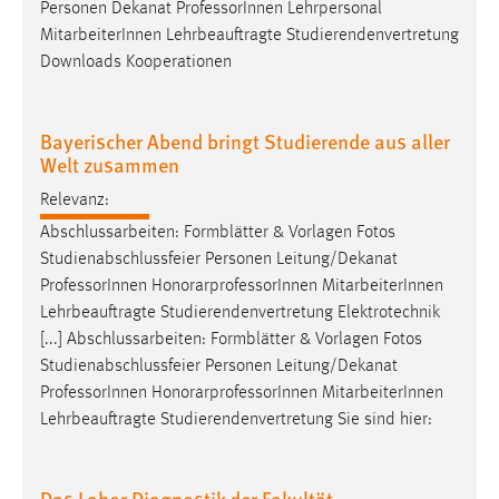
Personen Dekanat
Professor
Innen Lehrpersonal
MitarbeiterInnen Lehrbeauftragte Studierendenvertretung
Cookie Laufzeit:
Downloads Kooperationen
Max. 13 Monate
Bayerischer Abend bringt Studierende aus aller
MARKETING
Welt zusammen
Marketing Cookies werden von Drittanbietern
Relevanz:
verwendet, um personalisierte Werbung anzuzeigen.
Abschlussarbeiten: Formblätter & Vorlagen Fotos
Sie tun dies, indem sie Besucher über Websites
Studienabschlussfeier Personen Leitung/Dekanat
hinweg verfolgen.
Professor
Innen HonorarprofessorInnen MitarbeiterInnen
Lehrbeauftragte Studierendenvertretung Elektrotechnik
Google Ads
[...] Abschlussarbeiten: Formblätter & Vorlagen Fotos
Name:
Studienabschlussfeier Personen Leitung/Dekanat
_gcl_au
Professor
Innen HonorarprofessorInnen MitarbeiterInnen
Lehrbeauftragte Studierendenvertretung Sie sind hier:
Anbieter:
Google Ireland Limited
Das Labor Diagnostik der Fakultät
Zweck: