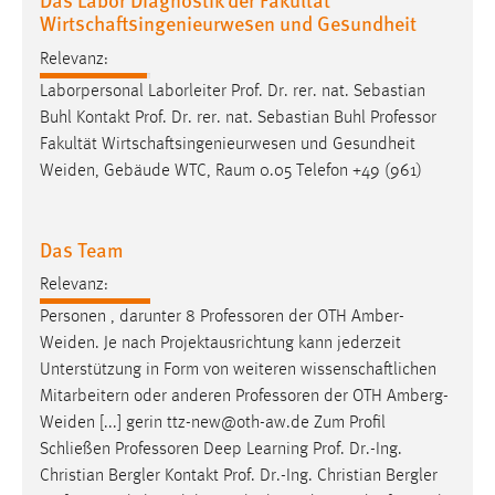
Wirtschaftsingenieurwesen und Gesundheit
Conversion-Tracking
Relevanz:
Cookie Laufzeit:
3 Monate
Laborpersonal Laborleiter Prof. Dr. rer. nat. Sebastian
Buhl Kontakt Prof. Dr. rer. nat. Sebastian Buhl
Professor
Fakultät Wirtschaftsingenieurwesen und Gesundheit
Facebook Pixel
Weiden, Gebäude WTC, Raum 0.05 Telefon +49 (961)
Name:
_fbp
Das Team
Anbieter:
Relevanz:
Facebook
Personen , darunter 8
Professoren
der OTH Amber-
Zweck:
Weiden. Je nach Projektausrichtung kann jederzeit
Conversion-Tracking
Unterstützung in Form von weiteren wissenschaftlichen
Cookie Laufzeit:
Mitarbeitern oder anderen
Professoren
der OTH Amberg-
3 Monate
Weiden [...] gerin ttz-new@oth-aw.de Zum Profil
Schließen
Professoren
Deep Learning Prof. Dr.-Ing.
Christian Bergler Kontakt Prof. Dr.-Ing. Christian Bergler