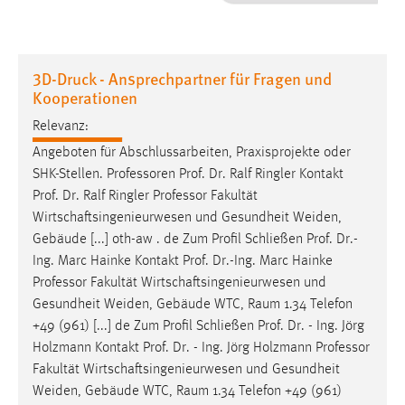
1 Jahr
Performance
3D-Druck - Ansprechpartner für Fragen und
Kooperationen
Name:
staticfilecache
Relevanz:
Angeboten für Abschlussarbeiten, Praxisprojekte oder
Zweck:
SHK-Stellen.
Professoren
Prof. Dr. Ralf Ringler Kontakt
Für performante Seitenauslieferung wird in diesem Cookie
Prof. Dr. Ralf Ringler
Professor
Fakultät
gespeichert, ob man eingeloggt ist.
Wirtschaftsingenieurwesen und Gesundheit Weiden,
Gebäude [...] oth-aw . de Zum Profil Schließen Prof. Dr.-
Sprachpräferenz
Ing. Marc Hainke Kontakt Prof. Dr.-Ing. Marc Hainke
Professor
Fakultät Wirtschaftsingenieurwesen und
Name:
Gesundheit Weiden, Gebäude WTC, Raum 1.34 Telefon
site-language-preference
+49 (961) [...] de Zum Profil Schließen Prof. Dr. - Ing. Jörg
Zweck:
Holzmann Kontakt Prof. Dr. - Ing. Jörg Holzmann
Professor
Das Cookie speichert die gewählte Sprache der Website.
Fakultät Wirtschaftsingenieurwesen und Gesundheit
Cookie Laufzeit:
Weiden, Gebäude WTC, Raum 1.34 Telefon +49 (961)