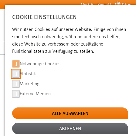
Zum Hauptinhalt springen
MyOTH
Kontakt
DE
COOKIE EINSTELLUNGEN
SUCHE
Wir nutzen Cookies auf unserer Website. Einige von ihnen
sind technisch notwendig, während andere uns helfen,
diese Website zu verbessern oder zusätzliche
JETZT BEWERBEN
Funktionalitäten zur Verfügung zu stellen.
Notwendige Cookies
SUCHE
Statistik
Marketing
FILTER
Externe Medien
Typ
ALLE AUSWÄHLEN
Erstellungsdatum
ABLEHNEN