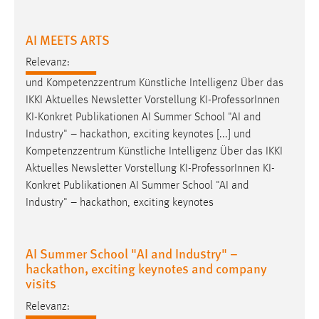
30 Tage
AI MEETS ARTS
Chat
Relevanz:
Name:
und Kompetenzzentrum Künstliche Intelligenz Über das
MibewSessionID, MIBEW_UserID, mibew_locale, mibew-
IKKI Aktuelles Newsletter Vorstellung KI-
Professor
Innen
chat-frame-style-5e9dbeb1811c0446
KI-Konkret Publikationen AI Summer School "AI and
Zweck:
Industry" – hackathon, exciting keynotes [...] und
Wird benötigt um die Chatfunktion nutzen zu können.
Kompetenzzentrum Künstliche Intelligenz Über das IKKI
Aktuelles Newsletter Vorstellung KI-
Professor
Innen KI-
Cookie Laufzeit:
Konkret Publikationen AI Summer School "AI and
MibewSessionID, mibew-chat-frame-style-
Industry" – hackathon, exciting keynotes
5e9dbeb1811c0446 = Sitzungslaufzeit, mibew_locale = 3
Jahre, MIBEW_UserID = 1 Jahr
AI Summer School "AI and Industry" –
Login
hackathon, exciting keynotes and company
visits
Name:
fe_user, be_user, be_lastLoginProvider
Relevanz: