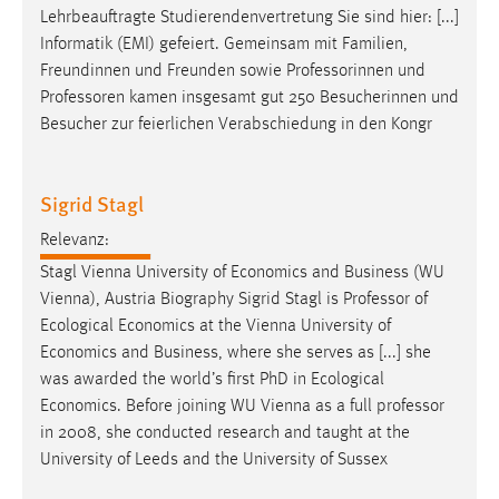
EXTERNE MEDIEN
Lehrbeauftragte Studierendenvertretung Sie sind hier: [...]
Um Inhalte von Videoplattformen und Social Media
Informatik (EMI) gefeiert. Gemeinsam mit Familien,
Plattformen anzeigen zu können, werden von diesen
Freundinnen und Freunden sowie Professorinnen und
externen Medien Cookies gesetzt.
Professoren
kamen insgesamt gut 250 Besucherinnen und
Besucher zur feierlichen Verabschiedung in den Kongr
YouTube
Sigrid Stagl
Vimeo
Relevanz:
Stagl Vienna University of Economics and Business (WU
Vienna), Austria Biography Sigrid Stagl is
Professor
of
Ecological Economics at the Vienna University of
Economics and Business, where she serves as [...] she
was awarded the world’s first PhD in Ecological
Economics. Before joining WU Vienna as a full
professor
in 2008, she conducted research and taught at the
University of Leeds and the University of Sussex