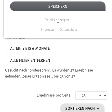
SPEICHERN
Alter
Details anzeigen
SUCHEN
Impressum
|
Datenschutz
NOTWENDIGE COOKIES
TYP: SEITEN
Aktive Filter:
Notwendige Cookies ermöglichen grundlegende
ALTER: 1 BIS 6 MONATE
Funktionen und sind für die einwandfreie Funktion der
Website erforderlich.
ALLE FILTER ENTFERNEN
Einverständnis
Gesucht nach "professoren".
Es wurden 27 Ergebnisse
Name:
gefunden.
Zeige Ergebnisse 1 bis 25 von 27.
cookie_consent
Zweck:
Ergebnisse pro Seite:
Dieser Cookie speichert die ausgewählten Einverständnis-
Optionen des Benutzers
SORTIEREN NACH
Cookie Laufzeit: