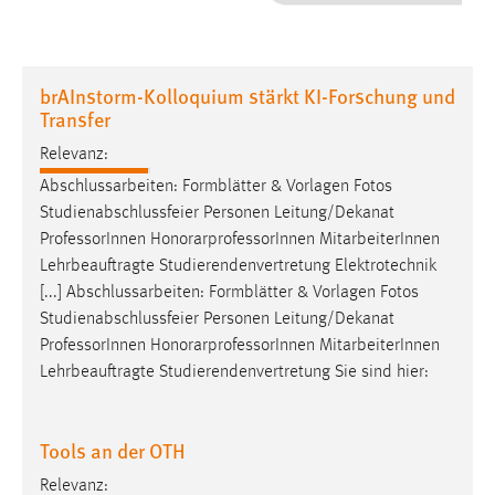
1 Jahr
Performance
brAInstorm-Kolloquium stärkt KI-Forschung und
Transfer
Name:
staticfilecache
Relevanz:
Abschlussarbeiten: Formblätter & Vorlagen Fotos
Zweck:
Studienabschlussfeier Personen Leitung/Dekanat
Für performante Seitenauslieferung wird in diesem Cookie
Professor
Innen HonorarprofessorInnen MitarbeiterInnen
gespeichert, ob man eingeloggt ist.
Lehrbeauftragte Studierendenvertretung Elektrotechnik
[...] Abschlussarbeiten: Formblätter & Vorlagen Fotos
Sprachpräferenz
Studienabschlussfeier Personen Leitung/Dekanat
Professor
Innen HonorarprofessorInnen MitarbeiterInnen
Name:
Lehrbeauftragte Studierendenvertretung Sie sind hier:
site-language-preference
Zweck:
Das Cookie speichert die gewählte Sprache der Website.
Tools an der OTH
Cookie Laufzeit:
Relevanz: