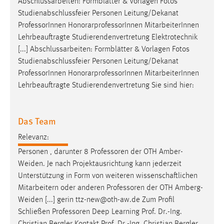
Abschlussarbeiten: Formblätter & Vorlagen Fotos
Studienabschlussfeier Personen Leitung/Dekanat
Professor
Innen HonorarprofessorInnen MitarbeiterInnen
Lehrbeauftragte Studierendenvertretung Elektrotechnik
[...] Abschlussarbeiten: Formblätter & Vorlagen Fotos
Studienabschlussfeier Personen Leitung/Dekanat
Professor
Innen HonorarprofessorInnen MitarbeiterInnen
Lehrbeauftragte Studierendenvertretung Sie sind hier:
Das Team
Relevanz:
Personen , darunter 8
Professoren
der OTH Amber-
Weiden. Je nach Projektausrichtung kann jederzeit
Unterstützung in Form von weiteren wissenschaftlichen
Mitarbeitern oder anderen
Professoren
der OTH Amberg-
Weiden [...] gerin ttz-new@oth-aw.de Zum Profil
Schließen
Professoren
Deep Learning Prof. Dr.-Ing.
Christian Bergler Kontakt Prof. Dr.-Ing. Christian Bergler