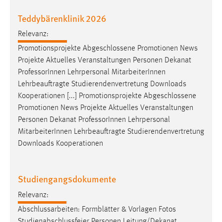
Teddybärenklinik 2026
Cookie Laufzeit:
Max. 13 Monate
Relevanz:
Promotionsprojekte Abgeschlossene Promotionen News
Projekte Aktuelles Veranstaltungen Personen Dekanat
MARKETING
Professor
Innen Lehrpersonal MitarbeiterInnen
Marketing Cookies werden von Drittanbietern
Lehrbeauftragte Studierendenvertretung Downloads
verwendet, um personalisierte Werbung anzuzeigen.
Kooperationen [...] Promotionsprojekte Abgeschlossene
Sie tun dies, indem sie Besucher über Websites
Promotionen News Projekte Aktuelles Veranstaltungen
hinweg verfolgen.
Personen Dekanat
Professor
Innen Lehrpersonal
MitarbeiterInnen Lehrbeauftragte Studierendenvertretung
Google Ads
Downloads Kooperationen
Name:
_gcl_au
Studiengangsdokumente
Anbieter:
Relevanz:
Google Ireland Limited
Abschlussarbeiten: Formblätter & Vorlagen Fotos
Zweck:
Studienabschlussfeier Personen Leitung/Dekanat