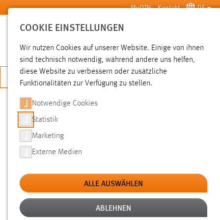
Zum Hauptinhalt springen
MyOTH
Kontakt
DE
COOKIE EINSTELLUNGEN
SUCHE
Wir nutzen Cookies auf unserer Website. Einige von ihnen
sind technisch notwendig, während andere uns helfen,
diese Website zu verbessern oder zusätzliche
JETZT BEWERBEN
Funktionalitäten zur Verfügung zu stellen.
Notwendige Cookies
SUCHE
Statistik
Marketing
FILTER
Externe Medien
Typ
ALLE AUSWÄHLEN
Erstellungsdatum
ABLEHNEN