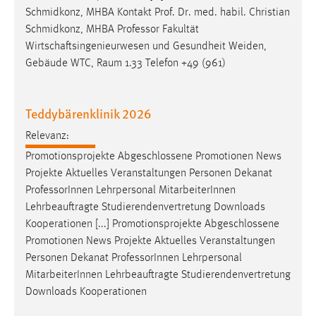
Zweck:
Schmidkonz, MHBA Kontakt Prof. Dr. med. habil. Christian
Dieser Cookie ist notwendig um sich an der Website
Schmidkonz, MHBA
Professor
Fakultät
einloggen zu können.
Wirtschaftsingenieurwesen und Gesundheit Weiden,
Gebäude WTC, Raum 1.33 Telefon +49 (961)
Cookie Laufzeit:
24 Stunden
Teddybärenklinik 2026
Relevanz:
STATISTIK
Promotionsprojekte Abgeschlossene Promotionen News
Statistik Cookies erfassen Informationen anonym.
Projekte Aktuelles Veranstaltungen Personen Dekanat
Diese Informationen helfen uns zu verstehen, wie
Professor
Innen Lehrpersonal MitarbeiterInnen
unsere Besucher unsere Website nutzen.
Lehrbeauftragte Studierendenvertretung Downloads
Kooperationen [...] Promotionsprojekte Abgeschlossene
Matomo
Promotionen News Projekte Aktuelles Veranstaltungen
Name:
Personen Dekanat
Professor
Innen Lehrpersonal
_pk_ref, _pk_cvar, _pk_id, _pk_ses
MitarbeiterInnen Lehrbeauftragte Studierendenvertretung
Downloads Kooperationen
Zweck:
Zugriffsstatistik