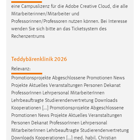
30 Tage
eine Campuslizenz für die Adobe Creative Cloud, die alle
Mitarbeiterinnen/Mitarbeiter und
Chat
Professorinnen/Professoren
nutzen können. Bei Interesse
wenden Sie sich bitte an das Ticketsystem des
Name:
Rechenzentrums
MibewSessionID, MIBEW_UserID, mibew_locale, mibew-
chat-frame-style-5e9dbeb1811c0446
Teddybärenklinik 2026
Zweck:
Wird benötigt um die Chatfunktion nutzen zu können.
Relevanz:
Cookie Laufzeit:
Promotionsprojekte Abgeschlossene Promotionen News
MibewSessionID, mibew-chat-frame-style-
Projekte Aktuelles Veranstaltungen Personen Dekanat
5e9dbeb1811c0446 = Sitzungslaufzeit, mibew_locale = 3
Professor
Innen Lehrpersonal MitarbeiterInnen
Jahre, MIBEW_UserID = 1 Jahr
Lehrbeauftragte Studierendenvertretung Downloads
Kooperationen [...] Promotionsprojekte Abgeschlossene
Login
Promotionen News Projekte Aktuelles Veranstaltungen
Personen Dekanat
Professor
Innen Lehrpersonal
Name:
MitarbeiterInnen Lehrbeauftragte Studierendenvertretung
fe_user, be_user, be_lastLoginProvider
Downloads Kooperationen [...] med. habil. Christian