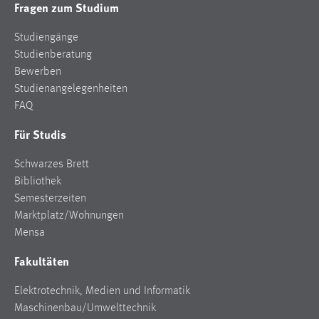
Fragen zum Studium
Cookie Laufzeit:
Studiengänge
Max. 13 Monate
Studienberatung
Bewerben
Studienangelegenheiten
MARKETING
FAQ
Marketing Cookies werden von Drittanbietern
Für Studis
verwendet, um personalisierte Werbung anzuzeigen.
Sie tun dies, indem sie Besucher über Websites
Schwarzes Brett
hinweg verfolgen.
Bibliothek
Semesterzeiten
Google Ads
Marktplatz/Wohnungen
Mensa
Name:
_gcl_au
Fakultäten
Anbieter:
Elektrotechnik, Medien und Informatik
Google Ireland Limited
Maschinenbau/Umwelttechnik
Zweck: