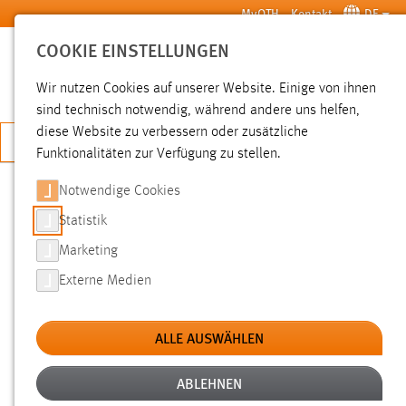
Zum Hauptinhalt springen
MyOTH
Kontakt
DE
COOKIE EINSTELLUNGEN
SUCHE
Wir nutzen Cookies auf unserer Website. Einige von ihnen
sind technisch notwendig, während andere uns helfen,
diese Website zu verbessern oder zusätzliche
JETZT BEWERBEN
Funktionalitäten zur Verfügung zu stellen.
Notwendige Cookies
SUCHE
Statistik
Marketing
FILTER
Externe Medien
Typ
ALLE AUSWÄHLEN
Erstellungsdatum
ABLEHNEN