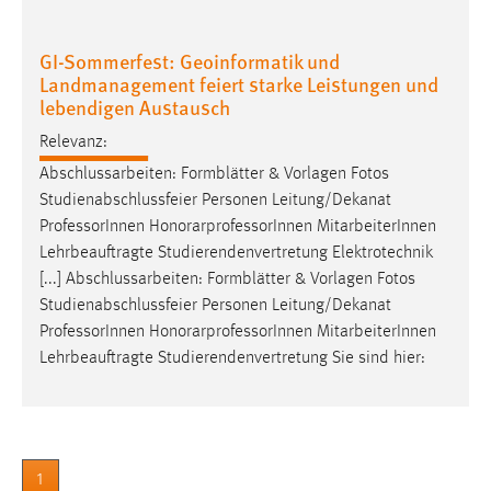
30 Tage
GI-Sommerfest: Geoinformatik und
Chat
Landmanagement feiert starke Leistungen und
lebendigen Austausch
Name:
MibewSessionID, MIBEW_UserID, mibew_locale, mibew-
Relevanz:
chat-frame-style-5e9dbeb1811c0446
Abschlussarbeiten: Formblätter & Vorlagen Fotos
Studienabschlussfeier Personen Leitung/Dekanat
Zweck:
Wird benötigt um die Chatfunktion nutzen zu können.
Professor
Innen HonorarprofessorInnen MitarbeiterInnen
Lehrbeauftragte Studierendenvertretung Elektrotechnik
Cookie Laufzeit:
[...] Abschlussarbeiten: Formblätter & Vorlagen Fotos
MibewSessionID, mibew-chat-frame-style-
Studienabschlussfeier Personen Leitung/Dekanat
5e9dbeb1811c0446 = Sitzungslaufzeit, mibew_locale = 3
Professor
Innen HonorarprofessorInnen MitarbeiterInnen
Jahre, MIBEW_UserID = 1 Jahr
Lehrbeauftragte Studierendenvertretung Sie sind hier:
Login
Name:
fe_user, be_user, be_lastLoginProvider
1