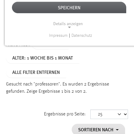
SPEICHERN
Alter
Details anzeigen
SUCHEN
Impressum
|
Datenschutz
NOTWENDIGE COOKIES
TYP: SEITEN
Aktive Filter:
Notwendige Cookies ermöglichen grundlegende
ALTER: 1 WOCHE BIS 1 MONAT
Funktionen und sind für die einwandfreie Funktion der
Website erforderlich.
ALLE FILTER ENTFERNEN
Einverständnis
Gesucht nach "professoren".
Es wurden 2 Ergebnisse
Name:
gefunden.
Zeige Ergebnisse 1 bis 2 von 2.
cookie_consent
Zweck:
Ergebnisse pro Seite:
Dieser Cookie speichert die ausgewählten Einverständnis-
Optionen des Benutzers
SORTIEREN NACH
Cookie Laufzeit: