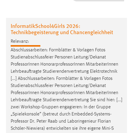
1 Jahr
Performance
InformatikSchool4Girls 2026:
Technikbegeisterung und Chancengleichheit
Name:
staticfilecache
Relevanz:
Abschlussarbeiten: Formblätter & Vorlagen Fotos
Zweck:
Studienabschlussfeier Personen Leitung/Dekanat
Für performante Seitenauslieferung wird in diesem Cookie
Professor
Innen HonorarprofessorInnen MitarbeiterInnen
gespeichert, ob man eingeloggt ist.
Lehrbeauftragte Studierendenvertretung Elektrotechnik
[...] Abschlussarbeiten: Formblätter & Vorlagen Fotos
Sprachpräferenz
Studienabschlussfeier Personen Leitung/Dekanat
Professor
Innen HonorarprofessorInnen MitarbeiterInnen
Name:
Lehrbeauftragte Studierendenvertretung Sie sind hier: [...]
site-language-preference
zwei Workshop-Gruppen engagieren: In der Gruppe
Zweck:
„Spielekonsole“ (betreut durch Embedded-Systems-
Das Cookie speichert die gewählte Sprache der Website.
Professor
Dr. Peter Raab und Laboringenieur Florian
Cookie Laufzeit:
Schöler-Niewiera) entwickelten sie ihre eigene Mini-S