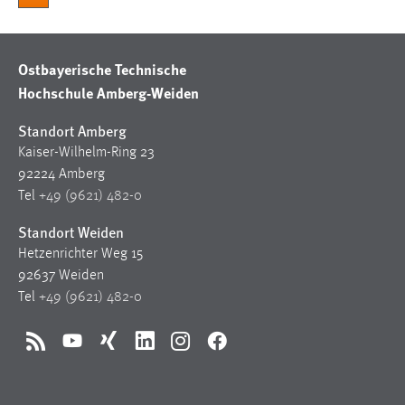
Zweck:
Dieser Cookie ist notwendig um sich an der Website
einloggen zu können.
Ostbayerische Technische
Cookie Laufzeit:
Hochschule Amberg-Weiden
24 Stunden
Standort Amberg
Kaiser-Wilhelm-Ring 23
92224 Amberg
STATISTIK
Tel
+49 (9621) 482-0
Statistik Cookies erfassen Informationen anonym.
Standort Weiden
Diese Informationen helfen uns zu verstehen, wie
unsere Besucher unsere Website nutzen.
Hetzenrichter Weg 15
92637 Weiden
Matomo
Tel
+49 (9621) 482-0
Name:
RSS
YouTube
Xing
LinkedIn
Instagram
Facebook
_pk_ref, _pk_cvar, _pk_id, _pk_ses
Zweck:
Zugriffsstatistik