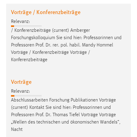
1 Jahr
Vorträge / Konferenzbeiträge
Relevanz:
Performance
/ Konferenzbeiträge (current) Amberger
Name:
Forschungskolloquium Sie sind hier: Professorinnen und
staticfilecache
Professoren
Prof. Dr. rer. pol. habil. Mandy Hommel
Vorträge / Konferenzbeiträge Vorträge /
Zweck:
Konferenzbeiträge
Für performante Seitenauslieferung wird in diesem Cookie
gespeichert, ob man eingeloggt ist.
Vorträge
Sprachpräferenz
Relevanz:
Name:
Abschlussarbeiten Forschung Publikationen Vorträge
site-language-preference
(current) Kontakt Sie sind hier: Professorinnen und
Zweck:
Professoren
Prof. Dr. Thomas Tiefel Vorträge Vorträge
Das Cookie speichert die gewählte Sprache der Website.
„Wellen des technischen und ökonomischen Wandels”,
Nacht
Cookie Laufzeit: