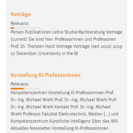
30 Tage
Vorträge
Chat
Relevanz:
Name:
Person Publikationen Lehre Studienfachberatung Vorträge
MibewSessionID, MIBEW_UserID, mibew_locale, mibew-
(current) Sie sind hier: Professorinnen und
Professoren
chat-frame-style-5e9dbeb1811c0446
Prof. Dr. Thorsten Hock Vorträge Vorträge (seit 2010) 2019
17. Dezember: Uncertainty in the Bl
Zweck:
Wird benötigt um die Chatfunktion nutzen zu können.
Cookie Laufzeit:
Vorstellung KI-ProfessorInnen
MibewSessionID, mibew-chat-frame-style-
Relevanz:
5e9dbeb1811c0446 = Sitzungslaufzeit, mibew_locale = 3
Jahre, MIBEW_UserID = 1 Jahr
Kompetenzzentren Vorstellung KI-
Professor
Innen Prof.
Dr.-Ing. Michael Wiehl Prof. Dr.-Ing. Michael Wiehl Prof.
Dr.-Ing. Michael Wiehl Kontakt Prof. Dr.-Ing. Michael
Login
Wiehl
Professor
Fakultät Elektrotechnik, Medien [...] und
Name:
Kompetenzzentrum Künstliche Intelligenz Über das IKKI
fe_user, be_user, be_lastLoginProvider
Aktuelles Newsletter Vorstellung KI-
Professor
Innen