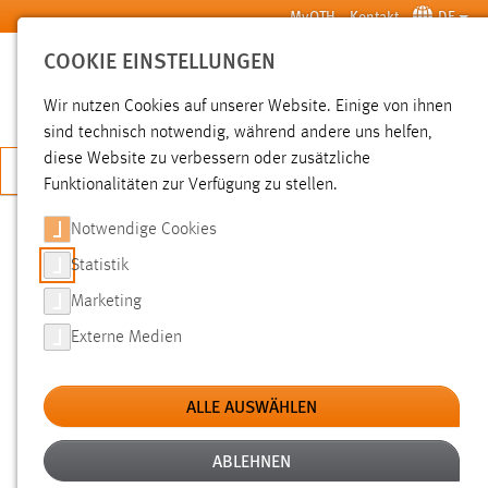
Zum Hauptinhalt springen
MyOTH
Kontakt
DE
COOKIE EINSTELLUNGEN
SUCHE
Wir nutzen Cookies auf unserer Website. Einige von ihnen
sind technisch notwendig, während andere uns helfen,
diese Website zu verbessern oder zusätzliche
JETZT BEWERBEN
Funktionalitäten zur Verfügung zu stellen.
Notwendige Cookies
SUCHE
Statistik
Marketing
FILTER
Externe Medien
Typ
ALLE AUSWÄHLEN
Erstellungsdatum
ABLEHNEN