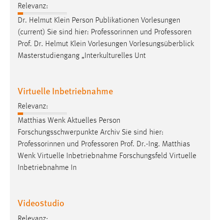
Relevanz:
Cookie Laufzeit:
Dr. Helmut Klein Person Publikationen Vorlesungen
Max. 13 Monate
(current) Sie sind hier: Professorinnen und
Professoren
Prof. Dr. Helmut Klein Vorlesungen Vorlesungsüberblick
Masterstudiengang „Interkulturelles Unt
MARKETING
Marketing Cookies werden von Drittanbietern
Virtuelle Inbetriebnahme
verwendet, um personalisierte Werbung anzuzeigen.
Sie tun dies, indem sie Besucher über Websites
Relevanz:
hinweg verfolgen.
Matthias Wenk Aktuelles Person
Forschungsschwerpunkte Archiv Sie sind hier:
Google Ads
Professorinnen und
Professoren
Prof. Dr.-Ing. Matthias
Wenk Virtuelle Inbetriebnahme Forschungsfeld Virtuelle
Name:
Inbetriebnahme In
_gcl_au
Anbieter:
Videostudio
Google Ireland Limited
Relevanz:
Zweck: