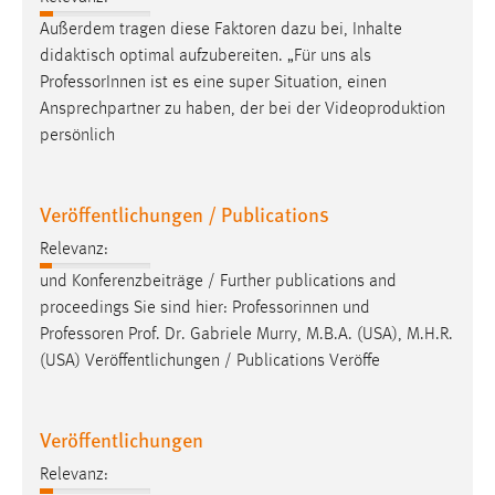
Conversion-Tracking
Außerdem tragen diese Faktoren dazu bei, Inhalte
didaktisch optimal aufzubereiten. „Für uns als
Cookie Laufzeit:
Professor
Innen ist es eine super Situation, einen
3 Monate
Ansprechpartner zu haben, der bei der Videoproduktion
persönlich
Facebook Pixel
Name:
Veröffentlichungen / Publications
_fbp
Relevanz:
Anbieter:
und Konferenzbeiträge / Further publications and
Facebook
proceedings Sie sind hier: Professorinnen und
Zweck:
Professoren
Prof. Dr. Gabriele Murry, M.B.A. (USA), M.H.R.
Conversion-Tracking
(USA) Veröffentlichungen / Publications Veröffe
Cookie Laufzeit:
3 Monate
Veröffentlichungen
Relevanz: