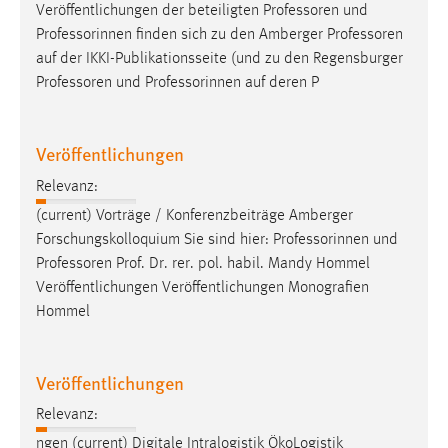
EXTERNE MEDIEN
Veröffentlichungen der beteiligten
Professoren
und
Professorinnen finden sich zu den Amberger
Professoren
Um Inhalte von Videoplattformen und Social Media
auf der IKKI-Publikationsseite (und zu den Regensburger
Plattformen anzeigen zu können, werden von diesen
Professoren
und Professorinnen auf deren P
externen Medien Cookies gesetzt.
YouTube
Veröffentlichungen
Relevanz:
Vimeo
(current) Vorträge / Konferenzbeiträge Amberger
Forschungskolloquium Sie sind hier: Professorinnen und
Professoren
Prof. Dr. rer. pol. habil. Mandy Hommel
Veröffentlichungen Veröffentlichungen Monografien
Hommel
Veröffentlichungen
Relevanz:
ngen (current) Digitale Intralogistik ÖkoLogistik