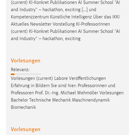
(current) KI-Konkret Publikationen AI Summer School "AI
Zweck:
and Industry" – hackathon, exciting [...] und
Dieser Cookie ist notwendig um sich an der Website
Kompetenzzentrum Künstliche Intelligenz Über das IKKI
einloggen zu können.
Aktuelles Newsletter Vorstellung KI-
Professor
Innen
Cookie Laufzeit:
(current) KI-Konkret Publikationen AI Summer School "AI
24 Stunden
and Industry" – hackathon, exciting
Vorlesungen
STATISTIK
Statistik Cookies erfassen Informationen anonym.
Relevanz:
Diese Informationen helfen uns zu verstehen, wie
Vorlesungen (current) Labore Veröffentlichungen
unsere Besucher unsere Website nutzen.
Erfahrung in Bildern Sie sind hier: Professorinnen und
Professoren
Prof. Dr.-Ing. Michael Wehmöller Vorlesungen
Matomo
Bachelor Technische Mechanik Maschinendynamik
Biomechanik
Name:
_pk_ref, _pk_cvar, _pk_id, _pk_ses
Vorlesungen
Zweck:
Zugriffsstatistik