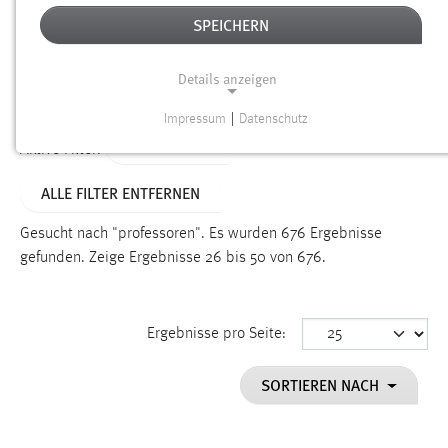
SPEICHERN
Alter
Details anzeigen
SUCHEN
Impressum
|
Datenschutz
NOTWENDIGE COOKIES
TYP: SEITEN
Aktive Filter:
Notwendige Cookies ermöglichen grundlegende
ALLE FILTER ENTFERNEN
Funktionen und sind für die einwandfreie Funktion der
Website erforderlich.
Gesucht nach "professoren".
Es wurden 676 Ergebnisse
gefunden.
Zeige Ergebnisse 26 bis 50 von 676.
Einverständnis
Name:
cookie_consent
Ergebnisse pro Seite:
Zweck:
SORTIEREN NACH
Dieser Cookie speichert die ausgewählten Einverständnis-
Optionen des Benutzers
Cookie Laufzeit: