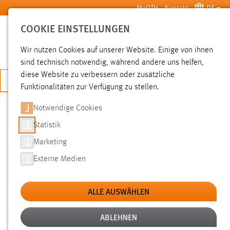
Zum Hauptinhalt springen
MyOTH
Kontakt
DE
COOKIE EINSTELLUNGEN
SUCHE
Wir nutzen Cookies auf unserer Website. Einige von ihnen
sind technisch notwendig, während andere uns helfen,
diese Website zu verbessern oder zusätzliche
JETZT BEWERBEN
Funktionalitäten zur Verfügung zu stellen.
Notwendige Cookies
SUCHE
Statistik
Marketing
FILTER
Externe Medien
Typ
ALLE AUSWÄHLEN
Erstellungsdatum
ABLEHNEN