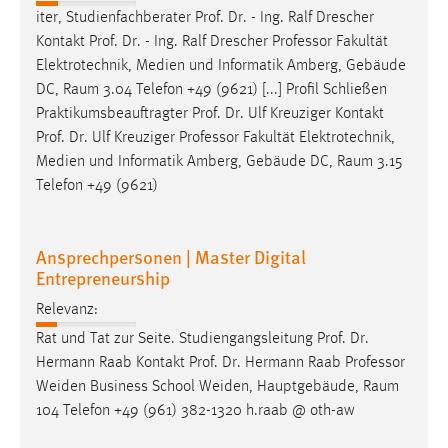
Zweck:
iter, Studienfachberater Prof. Dr. - Ing. Ralf Drescher
Dieser Cookie ist notwendig um sich an der Website
Kontakt Prof. Dr. - Ing. Ralf Drescher
Professor
Fakultät
einloggen zu können.
Elektrotechnik, Medien und Informatik Amberg, Gebäude
DC, Raum 3.04 Telefon +49 (9621) [...] Profil Schließen
Cookie Laufzeit:
Praktikumsbeauftragter Prof. Dr. Ulf Kreuziger Kontakt
24 Stunden
Prof. Dr. Ulf Kreuziger
Professor
Fakultät Elektrotechnik,
Medien und Informatik Amberg, Gebäude DC, Raum 3.15
Telefon +49 (9621)
STATISTIK
Statistik Cookies erfassen Informationen anonym.
Ansprechpersonen | Master Digital
Diese Informationen helfen uns zu verstehen, wie
Entrepreneurship
unsere Besucher unsere Website nutzen.
Relevanz:
Matomo
Rat und Tat zur Seite. Studiengangsleitung Prof. Dr.
Hermann Raab Kontakt Prof. Dr. Hermann Raab
Professor
Name:
Weiden Business School Weiden, Hauptgebäude, Raum
_pk_ref, _pk_cvar, _pk_id, _pk_ses
104 Telefon +49 (961) 382-1320 h.raab @ oth-aw
Zweck:
Zugriffsstatistik