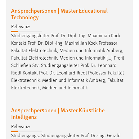
Ansprechpersonen | Master Educational
Cookie Laufzeit:
Technology
Max. 13 Monate
Relevanz:
Studiengangsleiter Prof. Dr. Dipl.-Ing. Maximilian Kock
MARKETING
Kontakt Prof. Dr. Dipl.-Ing. Maximilian Kock
Professor
Fakultät Elektrotechnik, Medien und Informatik Amberg,
Marketing Cookies werden von Drittanbietern
Fakultät Elektrotechnik, Medien und Informatik [...] Profil
verwendet, um personalisierte Werbung anzuzeigen.
Schließen Stv. Studiengangsleiter Prof. Dr. Leonhard
Sie tun dies, indem sie Besucher über Websites
Riedl Kontakt Prof. Dr. Leonhard Riedl
Professor
Fakultät
hinweg verfolgen.
Elektrotechnik, Medien und Informatik Amberg, Fakultät
Elektrotechnik, Medien und Informatik
Google Ads
Name:
Ansprechpersonen | Master Künstliche
_gcl_au
Intelligenz
Anbieter:
Relevanz:
Google Ireland Limited
Studiengangs. Studiengangsleiter Prof. Dr.-Ing. Gerald
Zweck: