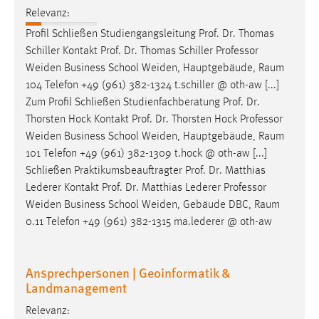
30 Tage
Relevanz:
Profil Schließen Studiengangsleitung Prof. Dr. Thomas
Chat
Schiller Kontakt Prof. Dr. Thomas Schiller
Professor
Weiden Business School Weiden, Hauptgebäude, Raum
Name:
104 Telefon +49 (961) 382-1324 t.schiller @ oth-aw [...]
MibewSessionID, MIBEW_UserID, mibew_locale, mibew-
Zum Profil Schließen Studienfachberatung Prof. Dr.
chat-frame-style-5e9dbeb1811c0446
Thorsten Hock Kontakt Prof. Dr. Thorsten Hock
Professor
Zweck:
Weiden Business School Weiden, Hauptgebäude, Raum
Wird benötigt um die Chatfunktion nutzen zu können.
101 Telefon +49 (961) 382-1309 t.hock @ oth-aw [...]
Schließen Praktikumsbeauftragter Prof. Dr. Matthias
Cookie Laufzeit:
Lederer Kontakt Prof. Dr. Matthias Lederer
Professor
MibewSessionID, mibew-chat-frame-style-
5e9dbeb1811c0446 = Sitzungslaufzeit, mibew_locale = 3
Weiden Business School Weiden, Gebäude DBC, Raum
Jahre, MIBEW_UserID = 1 Jahr
0.11 Telefon +49 (961) 382-1315 ma.lederer @ oth-aw
Login
Ansprechpersonen | Geoinformatik &
Landmanagement
Name:
fe_user, be_user, be_lastLoginProvider
Relevanz: