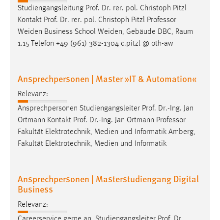
EXTERNE MEDIEN
Studiengangsleitung Prof. Dr. rer. pol. Christoph Pitzl
Um Inhalte von Videoplattformen und Social Media
Kontakt Prof. Dr. rer. pol. Christoph Pitzl
Professor
Plattformen anzeigen zu können, werden von diesen
Weiden Business School Weiden, Gebäude DBC, Raum
externen Medien Cookies gesetzt.
1.15 Telefon +49 (961) 382-1304 c.pitzl @ oth-aw
YouTube
Ansprechpersonen | Master »IT & Automation«
Relevanz:
Vimeo
Ansprechpersonen Studiengangsleiter Prof. Dr.-Ing. Jan
Ortmann Kontakt Prof. Dr.-Ing. Jan Ortmann
Professor
Fakultät Elektrotechnik, Medien und Informatik Amberg,
Fakultät Elektrotechnik, Medien und Informatik
Ansprechpersonen | Masterstudiengang Digital
Business
Relevanz:
Careerservice gerne an. Studiengangsleiter Prof. Dr.