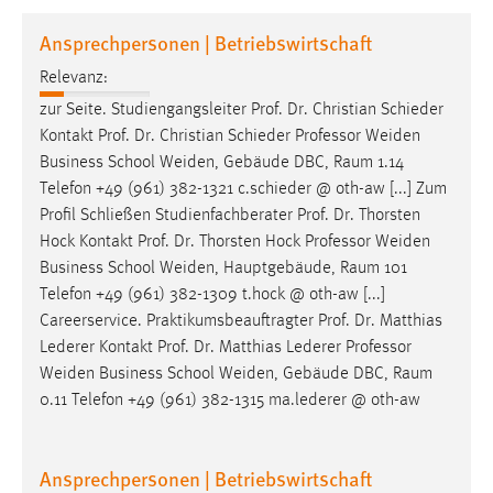
1 Jahr
Ansprechpersonen | Betriebswirtschaft
Relevanz:
Performance
zur Seite. Studiengangsleiter Prof. Dr. Christian Schieder
Name:
Kontakt Prof. Dr. Christian Schieder
Professor
Weiden
staticfilecache
Business School Weiden, Gebäude DBC, Raum 1.14
Telefon +49 (961) 382-1321 c.schieder @ oth-aw [...] Zum
Zweck:
Profil Schließen Studienfachberater Prof. Dr. Thorsten
Für performante Seitenauslieferung wird in diesem Cookie
gespeichert, ob man eingeloggt ist.
Hock Kontakt Prof. Dr. Thorsten Hock
Professor
Weiden
Business School Weiden, Hauptgebäude, Raum 101
Telefon +49 (961) 382-1309 t.hock @ oth-aw [...]
Sprachpräferenz
Careerservice. Praktikumsbeauftragter Prof. Dr. Matthias
Name:
Lederer Kontakt Prof. Dr. Matthias Lederer
Professor
site-language-preference
Weiden Business School Weiden, Gebäude DBC, Raum
0.11 Telefon +49 (961) 382-1315 ma.lederer @ oth-aw
Zweck:
Das Cookie speichert die gewählte Sprache der Website.
Ansprechpersonen | Betriebswirtschaft
Cookie Laufzeit: