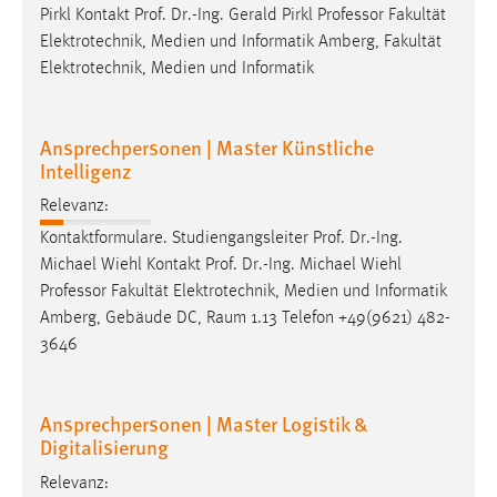
Pirkl Kontakt Prof. Dr.-Ing. Gerald Pirkl
Professor
Fakultät
Conversion-Tracking
Elektrotechnik, Medien und Informatik Amberg, Fakultät
Cookie Laufzeit:
Elektrotechnik, Medien und Informatik
3 Monate
Ansprechpersonen | Master Künstliche
Facebook Pixel
Intelligenz
Name:
Relevanz:
_fbp
Kontaktformulare. Studiengangsleiter Prof. Dr.-Ing.
Anbieter:
Michael Wiehl Kontakt Prof. Dr.-Ing. Michael Wiehl
Facebook
Professor
Fakultät Elektrotechnik, Medien und Informatik
Amberg, Gebäude DC, Raum 1.13 Telefon +49(9621) 482-
Zweck:
3646
Conversion-Tracking
Cookie Laufzeit:
3 Monate
Ansprechpersonen | Master Logistik &
Digitalisierung
Relevanz: