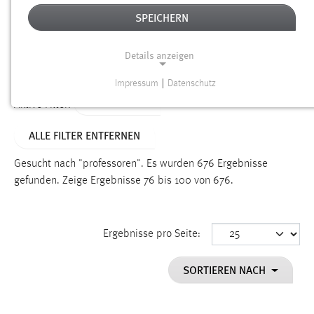
SPEICHERN
Alter
Details anzeigen
SUCHEN
Impressum
|
Datenschutz
NOTWENDIGE COOKIES
TYP: SEITEN
Aktive Filter:
Notwendige Cookies ermöglichen grundlegende
ALLE FILTER ENTFERNEN
Funktionen und sind für die einwandfreie Funktion der
Website erforderlich.
Gesucht nach "professoren".
Es wurden 676 Ergebnisse
gefunden.
Zeige Ergebnisse 76 bis 100 von 676.
Einverständnis
Name:
cookie_consent
Ergebnisse pro Seite:
Zweck:
SORTIEREN NACH
Dieser Cookie speichert die ausgewählten Einverständnis-
Optionen des Benutzers
Cookie Laufzeit: