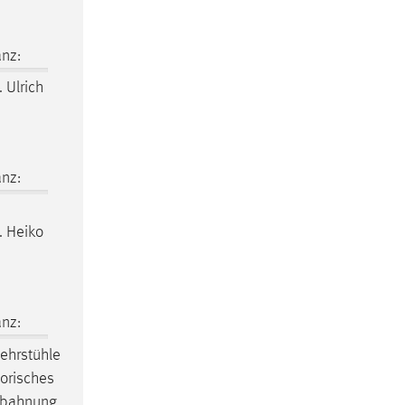
nz:
. Ulrich
nz:
g. Heiko
nz:
ehrstühle
orisches
nbahnung