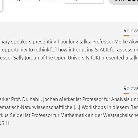
Releva
nary speakers presenting hour long talks.
Professor
Meike Akve
 opportunity to rethink [...] how introducing STACK for assessm
fessor
Sally Jordan of the Open University (UK) presented a talk 
Releva
rker Prof. Dr. habil. Jochen Merker ist
Professor
für Analysis un
ematisch-Naturwissenschaftliche [...] Workshops in diesem Ber
rkus Seidel ist
Professor
für Mathematik an der Westsächsisch
DS H