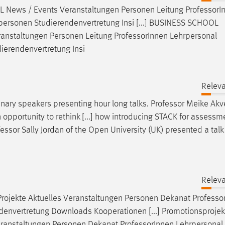
ews / Events Veranstaltungen Personen Leitung
Professor
I
personen Studierendenvertretung Insi [...] BUSINESS SCHOOL
nstaltungen Personen Leitung
Professor
Innen Lehrpersonal
ierendenvertretung Insi
Releva
nary speakers presenting hour long talks.
Professor
Meike Akve
 opportunity to rethink [...] how introducing STACK for assessm
fessor
Sally Jordan of the Open University (UK) presented a talk 
Releva
rojekte Aktuelles Veranstaltungen Personen Dekanat
Professo
denvertretung Downloads Kooperationen [...] Promotionsprojek
eranstaltungen Personen Dekanat
Professor
Innen Lehrpersonal