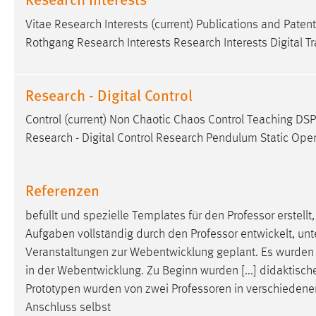
externen Medien Cookies gesetzt.
Vitae Research Interests (current) Publications and Paten
Rothgang Research Interests Research Interests Digital T
YouTube
Research - Digital Control
Vimeo
Control (current) Non Chaotic Chaos Control Teaching DSP
Research - Digital Control Research Pendulum Static Ope
Referenzen
befüllt und spezielle Templates für den
Professor
erstellt
Aufgaben vollständig durch den
Professor
entwickelt, unt
Veranstaltungen zur Webentwicklung geplant. Es wurde
in der Webentwicklung. Zu Beginn wurden [...] didaktisch
Prototypen wurden von zwei
Professoren
in verschiedene
Anschluss selbst