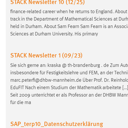
STACK Newsletter 10 (12/25)
Cookie Laufzeit:
MibewSessionID, mibew-chat-frame-
finance-related career when he returns to England. About
style-5e9dbeb1811c0446 =
Sitzungslaufzeit, mibew_locale = 3
track in the Department of Mathematical Sciences at Durha
Jahre, MIBEW_UserID = 1 Jahr
held in Durham. About Sam Fearn Sam Fearn is an Assoc
Sciences at Durham University. His primary
Login
Name:
STACK Newsletter 1 (09/23)
fe_user, be_user, be_lastLoginProvider
Zweck:
Dieser Cookie ist notwendig um sich an
Sie sich gerne an: kraska @ th-brandenburg . de Zum Auto
der Website einloggen zu können.
insbesondere für Festigkeitslehre und FEM, an der Techni
marc.peterfi@dhbw-mannheim.de Über Prof. Dr. Reinhol
Cookie Laufzeit:
24 Stunden
EduFIT Nach einem Studium der Mathematik arbeitete [...
Seit 2009 unterrichtet er als
Professor
an der DHBW Mannhe
für die ma
STATISTIK
Statistik Cookies erfassen Informationen anonym.
Diese Informationen helfen uns zu verstehen, wie
SAP_terp10_Datenschutzerklärung
unsere Besucher unsere Website nutzen.