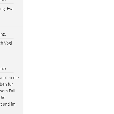
Ing. Eva
nz:
ich Vogl
nz:
 wurden die
ben für
esem Fall
Die
t und im