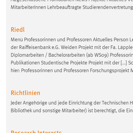
Anbieter:
Google Ireland Limited
MitarbeiterInnen Lehrbeauftragte Studierendenvertretu
Zweck:
Conversion-Tracking
Riedl
Cookie Laufzeit:
3 Monate
Menü Professorinnen und
Professoren
Aktuelles Person Le
Facebook Pixel
der Raiffeisenbank e.G. Weiden Projekt mit der Fa. Läpple 
Diplomarbeiten / Bachelorarbeiten (ab WS09) Professor
Name:
_fbp
Publikationen Studentische Projekte Projekt mit der [...]
Anbieter:
Facebook
hier: Professorinnen und
Professoren
Forschungsprojekt M
Zweck:
Conversion-Tracking
Richtlinien
Cookie Laufzeit:
3 Monate
Jeder Angehörige und jede Einrichtung der Technischen
Bibliothek und sonstige Mitarbeiter) ist berechtigt, die Ei
EXTERNE MEDIEN
Um Inhalte von Videoplattformen und Social Media
Research Interests
Plattformen anzeigen zu können, werden von diesen