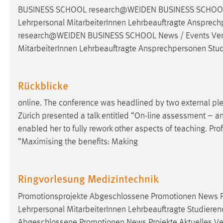
BUSINESS SCHOOL research@WEIDEN BUSINESS SCHOOL N
Matomo
Lehrpersonal MitarbeiterInnen Lehrbeauftragte Ansprech
research@WEIDEN BUSINESS SCHOOL News / Events Vera
Name:
_pk_ref, _pk_cvar, _pk_id, _pk_ses
MitarbeiterInnen Lehrbeauftragte Ansprechpersonen Stud
Zweck:
Zugriffsstatistik
Cookie Laufzeit:
Max. 13 Monate
Rückblicke
online. The conference was headlined by two external ple
Zürich presented a talk entitled “On-line assessment – an
MARKETING
enabled her to fully rework other aspects of teaching.
Pro
Marketing Cookies werden von Drittanbietern
“Maximising the benefits: Making
verwendet, um personalisierte Werbung anzuzeigen.
Sie tun dies, indem sie Besucher über Websites
hinweg verfolgen.
Ringvorlesung Medizintechnik
Google Ads
Promotionsprojekte Abgeschlossene Promotionen News P
Lehrpersonal MitarbeiterInnen Lehrbeauftragte Studieren
Name:
_gcl_au
Abgeschlossene Promotionen News Projekte Aktuelles V