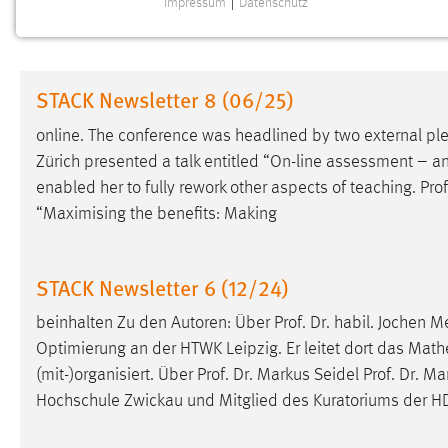
Impressum
|
Datenschutz
NOTWENDIGE COOKIES
Notwendige Cookies ermöglichen grundlegende
Funktionen und sind für die einwandfreie Funktion der
STACK Newsletter 8 (06/25)
Website erforderlich.
online. The conference was headlined by two external ple
Einverständnis
Zürich presented a talk entitled “On-line assessment – an
enabled her to fully rework other aspects of teaching.
Pro
Name:
cookie_consent
“Maximising the benefits: Making
Zweck:
Dieser Cookie speichert die
ausgewählten Einverständnis-Optionen
des Benutzers
STACK Newsletter 6 (12/24)
Cookie Laufzeit:
1 Jahr
beinhalten Zu den Autoren: Über Prof. Dr. habil. Jochen Me
Optimierung an der HTWK Leipzig. Er leitet dort das Math
Performance
(mit-)organisiert. Über Prof. Dr. Markus Seidel Prof. Dr. Ma
Hochschule Zwickau und Mitglied des Kuratoriums der H
Name:
staticfilecache
Zweck:
Für performante Seitenauslieferung wird