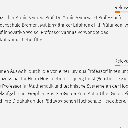
Releva
az Über Armin Varmaz Prof. Dr. Armin Varmaz ist
Professor
für
hschule Bremen. Mit langjähriger Erfahrung [...] Prüfungen, ve
uf innovative Weise.
Professor
Varmaz verwendet das
 Katharina Riebe Über
Releva
ernen Auswahl durch, die von einer Jury aus
Professor
*innen un
ess hat für Herrn Horst neben [...] joerg.horst @ hsbi . de Zu
ls
Professor
für Mathematik und technische Systeme an der Ho
pielaufgabe mit Graphen aus GeoGebra Zum Autor Über Guido Pi
d ihre Didaktik an der Pädagogischen Hochschule Heidelberg. 