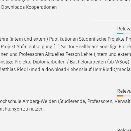
ng Downloads Kooperationen
Releva
hre (intern und extern) Publikationen Studentische Projekte Pr
Projekt Abfallentsorgung [...] Sector Healthcare Sonstige Proje
innen und
Professoren
Aktuelles Person Lehre (intern und extern
 Sonstige Projekte Diplomarbeiten / Bachelorarbeiten (ab WS09) 
atthias Riedl <media download>Lebenslauf Herr Riedl</media
Releva
 Hochschule Amberg-Weiden (Studierende,
Professoren
, Verwal
nrichtungen zu nutzen.
Releva