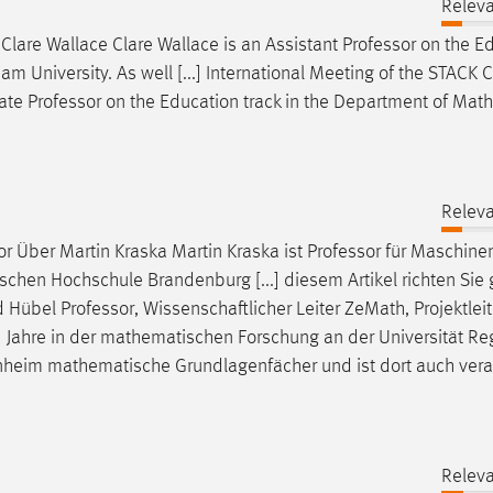
Releva
 Clare Wallace Clare Wallace is an Assistant
Professor
on the E
m University. As well [...] International Meeting of the STACK
iate
Professor
on the Education track in the Department of Mat
Releva
r Über Martin Kraska Martin Kraska ist
Professor
für Maschine
schen Hochschule Brandenburg [...] diesem Artikel richten Sie 
d Hübel
Professor
, Wissenschaftlicher Leiter ZeMath, Projektlei
] Jahre in der mathematischen Forschung an der Universität R
im mathematische Grundlagenfächer und ist dort auch veran
Releva