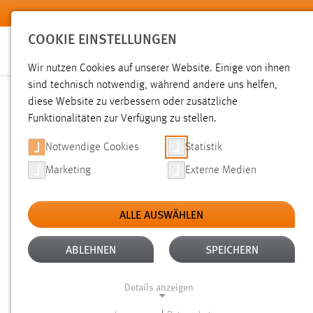
Zum Hauptinhalt springen
COOKIE EINSTELLUNGEN
Wir nutzen Cookies auf unserer Website. Einige von ihnen
sind technisch notwendig, während andere uns helfen,
diese Website zu verbessern oder zusätzliche
SUCHE
Funktionalitäten zur Verfügung zu stellen.
Notwendige Cookies
Statistik
Marketing
Externe Medien
ALLE AUSWÄHLEN
TYP: SEITEN
ALLE FILTER ENTFERNEN
Aktive Filter:
ABLEHNEN
SPEICHERN
Gesucht nach "professoren".
Es wurden 676 Ergebnisse ge
Details anzeigen