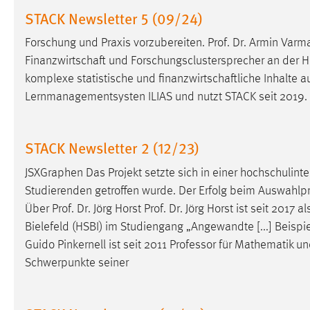
in diesem Cookie gespeichert, ob man
STACK Newsletter 5 (09/24)
eingeloggt ist.
Forschung und Praxis vorzubereiten. Prof. Dr. Armin Varm
Finanzwirtschaft und Forschungsclustersprecher an der Hoc
Sprachpräferenz
komplexe statistische und finanzwirtschaftliche Inhalte a
Name:
site-language-preference
Lernmanagementsysten ILIAS und nutzt STACK seit 2019.
Zweck:
Das Cookie speichert die gewählte
Sprache der Website.
STACK Newsletter 2 (12/23)
Cookie Laufzeit:
30 Tage
JSXGraphen Das Projekt setzte sich in einer hochschulint
Studierenden getroffen wurde. Der Erfolg beim Auswahlproz
Chat
Über Prof. Dr. Jörg Horst Prof. Dr. Jörg Horst ist seit 2017 a
Bielefeld (HSBI) im Studiengang „Angewandte [...] Beis
Name:
MibewSessionID, MIBEW_UserID,
Guido Pinkernell ist seit 2011
Professor
für Mathematik un
mibew_locale, mibew-chat-frame-style-
5e9dbeb1811c0446
Schwerpunkte seiner
Zweck:
Wird benötigt um die Chatfunktion
nutzen zu können.