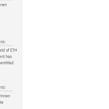
nnen
nz:
ld of ETH
ent has
entitled
nz:
r
Innen
te