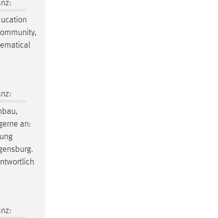
nz:
ducation
 Community,
hematical
nz:
nbau,
gerne an:
tung
egensburg.
twortlich
nz: