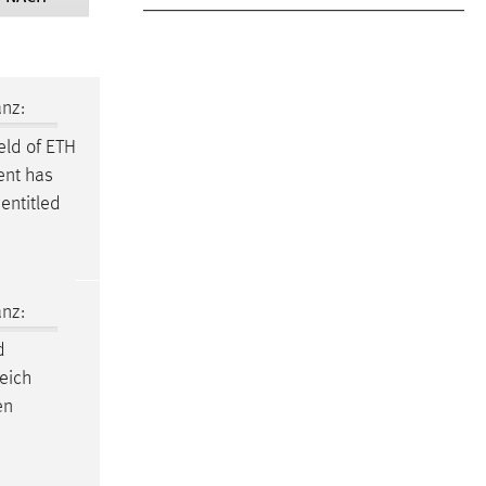
nz:
ld of ETH
ent has
entitled
nz:
d
eich
en