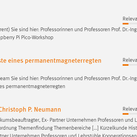
Releva
ent) Sie sind hier: Professorinnen und
Professoren
Prof. Dr.-Ing
spberry Pi Pico-Workshop
ste eines permanentmagneterregten
Releva
Team Sie sind hier: Professorinnen und
Professoren
Prof. Dr.-In
ines permanentmagneterregten
. Christoph P. Neumann
Releva
ikumsbeauftragter, Ex- Partner Unternehmen
Professoren
und L
rdnung Themenfindung Themenbereiche [...] Kürzelkunde Hist
artner Unternehmen
Professoren
und Lehrstühle Kooperationsa