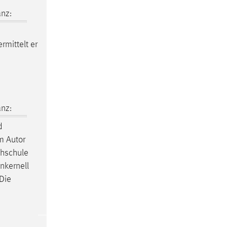
nz:
rmittelt er
nz:
d
m Autor
chschule
nkernell
Die