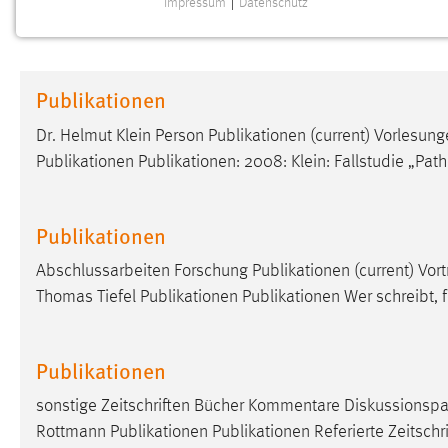
Impressum
|
Datenschutz
NOTWENDIGE COOKIES
Notwendige Cookies ermöglichen grundlegende
Funktionen und sind für die einwandfreie Funktion der
Publikationen
Website erforderlich.
Dr. Helmut Klein Person Publikationen (current) Vorlesung
Einverständnis
Publikationen Publikationen: 2008: Klein: Fallstudie „Path
Name:
cookie_consent
Zweck:
Dieser Cookie speichert die
Publikationen
ausgewählten Einverständnis-Optionen
des Benutzers
Abschlussarbeiten Forschung Publikationen (current) Vort
Thomas Tiefel Publikationen Publikationen Wer schreibt,
Cookie Laufzeit:
1 Jahr
Performance
Publikationen
Name:
sonstige Zeitschriften Bücher Kommentare Diskussionspap
staticfilecache
Rottmann Publikationen Publikationen Referierte Zeitschr
Zweck:
Für performante Seitenauslieferung wird