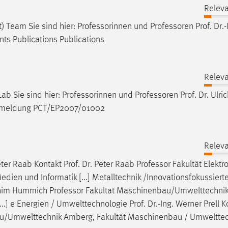
Releva
t) Team Sie sind hier: Professorinnen und
Professoren
Prof. Dr.-
ts Publications Publications
Releva
Lab Sie sind hier: Professorinnen und
Professoren
Prof. Dr. Ulri
tanmeldung PCT/EP2007/01002
Releva
eter Raab Kontakt Prof. Dr. Peter Raab
Professor
Fakultät Elektr
dien und Informatik [...] Metalltechnik /Innovationsfokussierte
achim Hummich
Professor
Fakultät Maschinenbau/Umwelttechni
] e Energien / Umwelttechnologie Prof. Dr.-Ing. Werner Prell K
u/Umwelttechnik Amberg, Fakultät Maschinenbau / Umwelttec