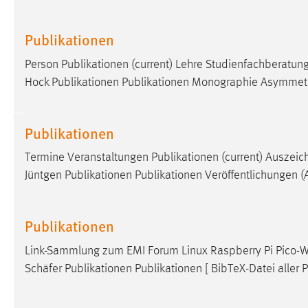
in diesem Cookie gespeichert, ob man
eingeloggt ist.
Publikationen
Person Publikationen (current) Lehre Studienfachberatung
Sprachpräferenz
Hock Publikationen Publikationen Monographie Asymmetri
Name:
site-language-preference
Zweck:
Das Cookie speichert die gewählte
Publikationen
Sprache der Website.
Termine Veranstaltungen Publikationen (current) Auszeic
Cookie Laufzeit:
30 Tage
Jüntgen Publikationen Publikationen Veröffentlichungen (A
Chat
Publikationen
Name:
MibewSessionID, MIBEW_UserID,
mibew_locale, mibew-chat-frame-style-
Link-Sammlung zum EMI Forum Linux Raspberry Pi Pico-Wo
5e9dbeb1811c0446
Schäfer Publikationen Publikationen [ BibTeX-Datei aller P
Zweck:
Wird benötigt um die Chatfunktion
nutzen zu können.