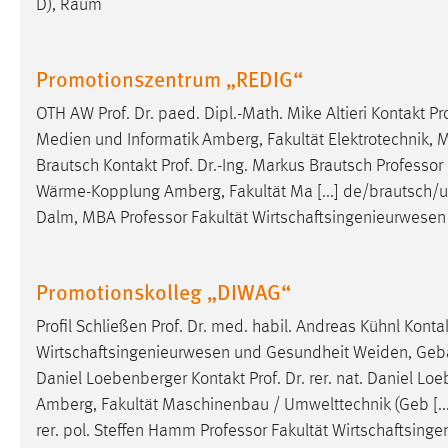
D), Raum
Matomo
Promotionszentrum „REDIG“
Name:
_pk_ref, _pk_cvar, _pk_id, _pk_ses
OTH AW Prof. Dr. paed. Dipl.-Math. Mike Altieri Kontakt Pro
Zweck:
Zugriffsstatistik
Medien und Informatik Amberg, Fakultät Elektrotechnik, Med
Cookie Laufzeit:
Max. 13 Monate
Brautsch Kontakt Prof. Dr.-Ing. Markus Brautsch
Professor
Wärme-Kopplung Amberg, Fakultät Ma [...] de/brautsch/uebe
Dalm, MBA
Professor
Fakultät Wirtschaftsingenieurwese
MARKETING
Marketing Cookies werden von Drittanbietern
Promotionskolleg „DIWAG“
verwendet, um personalisierte Werbung anzuzeigen.
Sie tun dies, indem sie Besucher über Websites
Profil Schließen Prof. Dr. med. habil. Andreas Kühnl Konta
hinweg verfolgen.
Wirtschaftsingenieurwesen und Gesundheit Weiden, Gebäude
Daniel Loebenberger Kontakt Prof. Dr. rer. nat. Daniel L
Google Ads
Amberg, Fakultät Maschinenbau / Umwelttechnik (Geb [...] 
Name:
rer. pol. Steffen Hamm
Professor
Fakultät Wirtschaftsing
_gcl_au