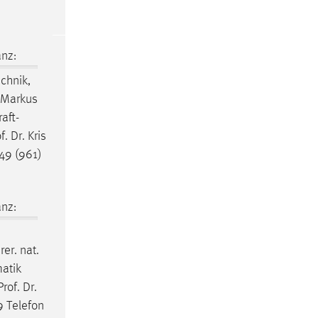
nz:
echnik,
. Markus
aft-
 Dr. Kris
49 (961)
nz:
er. nat.
atik
rof. Dr.
 Telefon