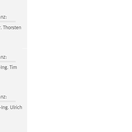
nz:
r. Thorsten
nz:
-Ing. Tim
nz:
-Ing. Ulrich