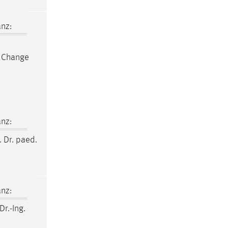
nz:
& Change
nz:
. Dr. paed.
nz:
Dr.-Ing.