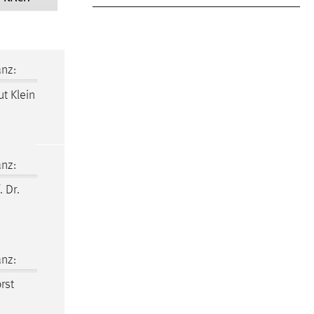
nz:
ut Klein
nz:
. Dr.
nz:
rst