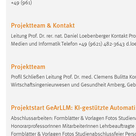
+49 (961)
Anbieter:
Google Ireland Limited
Zweck:
Conversion-Tracking
Projektteam & Kontakt
Cookie Laufzeit:
3 Monate
Leitung Prof. Dr. rer. nat. Daniel Loebenberger Kontakt Pro
Medien und Informatik Telefon +49 (9621) 482-3643 d.l
Facebook Pixel
Name:
_fbp
Projektteam
Anbieter:
Facebook
Profil Schließen Leitung Prof. Dr. med. Clemens Bulitta Ko
Zweck:
Conversion-Tracking
Wirtschaftsingenieurwesen und Gesundheit Amberg, Ge
Cookie Laufzeit:
3 Monate
Projektstart GeArLLM: KI-gestützte Automati
EXTERNE MEDIEN
Abschlussarbeiten: Formblätter & Vorlagen Fotos Studie
HonorarprofessorInnen MitarbeiterInnen Lehrbeauftragte S
Um Inhalte von Videoplattformen und Social Media
Formblätter & Vorlagen Fotos Studienabschlussfeier Per
Plattformen anzeigen zu können, werden von diesen