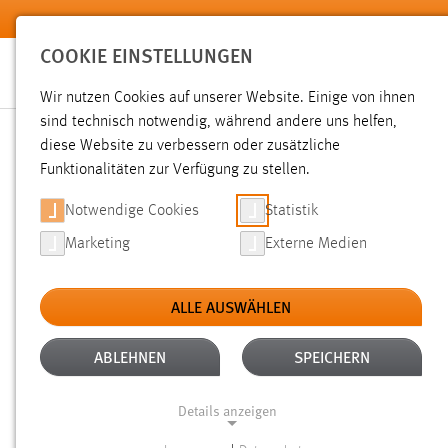
Zum Hauptinhalt springen
COOKIE EINSTELLUNGEN
Wir nutzen Cookies auf unserer Website. Einige von ihnen
sind technisch notwendig, während andere uns helfen,
diese Website zu verbessern oder zusätzliche
SUCHE
Funktionalitäten zur Verfügung zu stellen.
Notwendige Cookies
Statistik
Marketing
Externe Medien
ALLE AUSWÄHLEN
TYP: SEITEN
ALLE FILTER ENTFERNEN
Aktive Filter:
ABLEHNEN
SPEICHERN
Gesucht nach "professoren".
Es wurden 676 Ergebnisse ge
Details anzeigen