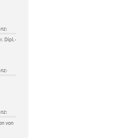
nz:
r. Dipl.-
nz:
nz:
ion von