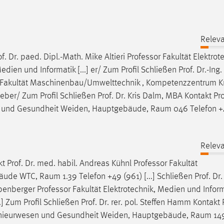
Releva
f. Dr. paed. Dipl.-Math. Mike Altieri
Professor
Fakultät Elektrot
ien und Informatik [...] er/ Zum Profil Schließen Prof. Dr.-Ing
Fakultät Maschinenbau/Umwelttechnik , Kompetenzzentrum Kr
r/ Zum Profil Schließen Prof. Dr. Kris Dalm, MBA Kontakt Prof.
n und Gesundheit Weiden, Hauptgebäude, Raum 046 Telefon +
Releva
kt Prof. Dr. med. habil. Andreas Kühnl
Professor
Fakultät
 WTC, Raum 1.39 Telefon +49 (961) [...] Schließen Prof. Dr. r
oebenberger
Professor
Fakultät Elektrotechnik, Medien und Inform
Zum Profil Schließen Prof. Dr. rer. pol. Steffen Hamm Kontakt P
enieurwesen und Gesundheit Weiden, Hauptgebäude, Raum 149