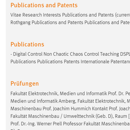
Publications and Patents
Cookie Laufzeit:
MibewSessionID, mibew-chat-frame-
style-5e9dbeb1811c0446 =
Vitae Research Interests Publications and Patents (curren
Sitzungslaufzeit, mibew_locale = 3
Rothgang Publications and Patents Publications and Paten
Jahre, MIBEW_UserID = 1 Jahr
Login
Publications
Name:
fe_user, be_user, be_lastLoginProvider
- Digital Control Non Chaotic Chaos Control Teaching DSP
Publications Publications Patents Internationale Paten
Zweck:
Dieser Cookie ist notwendig um sich an
der Website einloggen zu können.
Prüfungen
Cookie Laufzeit:
24 Stunden
Fakultät Elektrotechnik, Medien und Informatik Prof. Dr. P
Medien und Informatik Amberg, Fakultät Elektrotechnik, Me
STATISTIK
Maschinenbau Prof. Joachim Hummich Kontakt Prof. Jo
Statistik Cookies erfassen Informationen anonym.
Fakultät Maschinenbau / Umwelttechnik (Geb. D), Raum [...
Diese Informationen helfen uns zu verstehen, wie
Prof. Dr.-Ing. Werner Prell
Professor
Fakultät Maschinenba
unsere Besucher unsere Website nutzen.