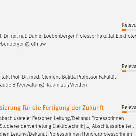
Releva
f. Dr. rer. nat. Daniel Loebenberger
Professor
Fakultät Elektrote
oebenberger @ oth-aw
Releva
ntakt Prof. Dr. med. Clemens Bulitta
Professor
Fakultät
bäude B (Verwaltung), Raum 205 Weiden
sierung für die Fertigung der Zukunft
Releva
nabschlussfeier Personen Leitung/Dekanat
Professor
Innen
tudierendenvertretung Elektrotechnik [...] Abschlussarbeiten:
sonen Leitung/Dekanat
Professor
Innen HonorarprofessorInnen